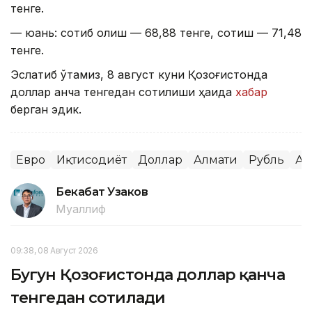
тенге.
— юань: сотиб олиш — 68,88 тенге, сотиш — 71,48
тенге.
Эслатиб ўтамиз, 8 август куни Қозоғистонда
доллар қанча тенгедан сотилиши ҳақида
хабар
берган эдик.
Евро
Иқтисодиёт
Доллар
Алмати
Рубль
Ас
Бекабат Узаков
Муаллиф
09:38, 08 Август 2026
Бугун Қозоғистонда доллар қанча
тенгедан сотилади