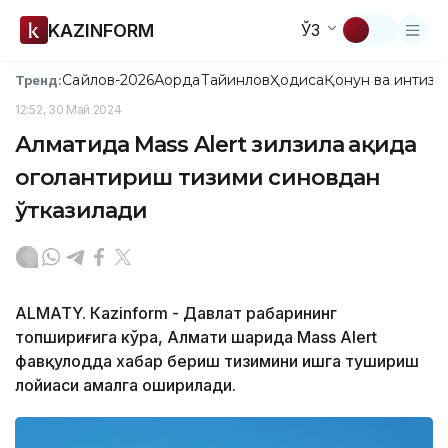
KAZINFORM
ЎЗ
Сайлов-2026
Ақорда
Тайинлов
Ҳодиса
Қонун ва интизо
Тренд:
12:52, 30 Май 2024
Алматида Mass Alert зилзила ҳақида
огоҳлантириш тизими синовдан
ўтказилади
ALMATY. Кazinform - Давлат раҳбарининг
топшириғига кўра, Алмати шаҳрида Mass Alert
фавқулодда хабар бериш тизимини ишга тушириш
лойиҳаси амалга оширилади.