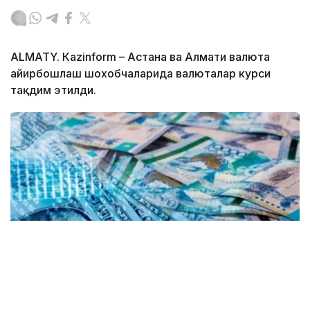
ALMATY. Кazinform – Астана ва Алмати валюта
айирбошлаш шохобчаларида валюталар курси
тақдим этилди.
Коллаж: Kazinform/ Canva