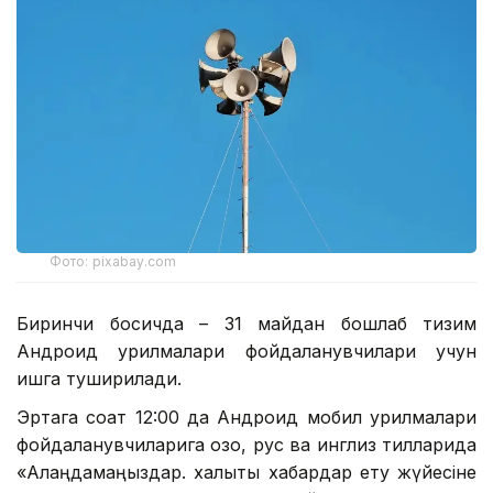
Фото: pixabay.com
Биринчи босқичда – 31 майдан бошлаб тизим
Андроид қурилмалари фойдаланувчилари учун
ишга туширилади.
Эртага соат 12:00 да Андроид мобил қурилмалари
фойдаланувчиларига қозоқ, рус ва инглиз тилларида
«Алаңдамаңыздар. халықты хабардар ету жүйесіне