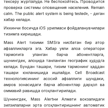
тексеру жүргізілуде. Не беспокойтесь. Проводится
проверка системы оповещения населения. Remain
calm. The public alert system is being tested», - деган
хабар келади.
Иккинчи босқичда iOS қурилмаси фойдаланувчилари
тизимга киришади.
Mass Alert тизими SMSга нисбатан бир қатор
афзалликларга эга. Хабар уяли алоқа оператори
тармоғига уланган барча абонентларга,
шунингдек, алоҳида танланган географик ҳудудга
келади. Бундан ташқари, тизим тармоқнинг ҳаддан
ташқари юкланишида ишлайди. Cell Broadcast
технологиясининг асосий афзаллиги шундаки,
қамров зонасидаги барча абонентлар дарҳол ва
оммавий равишда огоҳлантирилади.
Шунингдек, Mass Alertни Алмати вокзалидаги
зилзилаларни эрта огоҳлантиришнинг автоматик