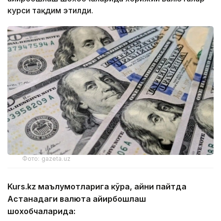
курси тақдим этилди.
Фото: gazeta.uz
Kurs.kz маълумотларига кўра, айни пайтда
Астанадаги валюта айирбошлаш
шохобчаларида: