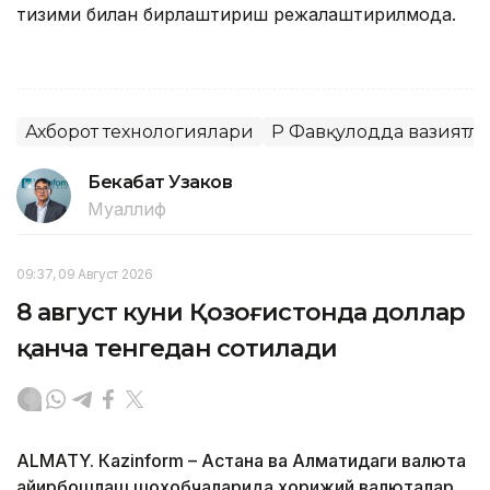
тизими билан бирлаштириш режалаштирилмоқда.
Ахборот технологиялари
ҚР Фавқулодда вазиятл
Бекабат Узаков
Муаллиф
09:37, 09 Август 2026
8 август куни Қозоғистонда доллар
қанча тенгедан сотилади
ALMATY. Кazinform – Астана ва Алматидаги валюта
айирбошлаш шохобчаларида хорижий валюталар