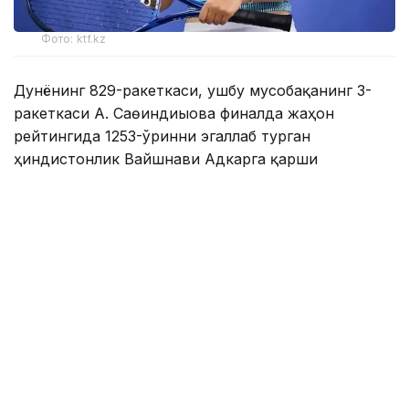
Фото: ktf.kz
Дунёнинг 829-ракеткаси, ушбу мусобақанинг 3-
ракеткаси А. Саөиндиыова финалда жаҳон
рейтингида 1253-ўринни эгаллаб турган
ҳиндистонлик Вайшнави Адкарга қарши
чемпионлик учун кураш олиб борди.
Биринчи партия кескин курашлар остида ўтди,
Аружан тай-брейкда муваффақиятли ўйнади - 7:6
(8:6).
Иккинчи сетда қозоғистонлик ёш теннисчи
рақибига ҳеч қандай имконият қолдирмади - 6:0.
Шу тариқа Аружан Сағиндиқова муҳим ғалабага
эришди.
Эслатиб ўтамиз, аввалроқ Аружан Сағиндиқова