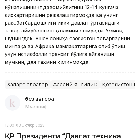
йўналишининг давомийлигини 12-14 кунгача
қисқартиришни режалаштирмоқда ва унинг
рақобатбардошлиги икки давлат ўртасидаги
товар айирбошлаш ҳажмини оширади. Уммон,
шунингдек, ушбу лойиҳа Қозоғистон товарларини
минтақа ва Африка мамлакатларига олиб ўтиш
учун истиқболли транзит йўлига айланиши
мумкин, дея тахмин қилинмоқда.
Халқаро алоқалар
Асосий янгилик
Қозоғистон в
без автора
Муаллиф
13:00, 03 Октябр 2023
ҚР Президенти “Давлат техника