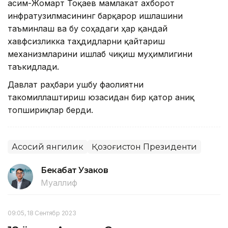
Қасим-Жомарт Тоқаев мамлакат ахборот
инфратузилмасининг барқарор ишлашини
таъминлаш ва бу соҳадаги ҳар қандай
хавфсизликка таҳдидларни қайтариш
механизмларини ишлаб чиқиш муҳимлигини
таъкидлади.
Давлат раҳбари ушбу фаолиятни
такомиллаштириш юзасидан бир қатор аниқ
топшириқлар берди.
Асосий янгилик
Қозоғистон Президенти
Бекабат Узаков
Муаллиф
09:05, 18 Сентябр 2023