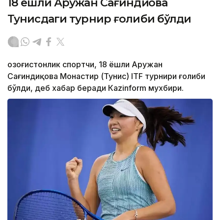
18 ёшли Аружан Сағиндиқова
Тунисдаги турнир ғолиби бўлди
Қозоғистонлик спортчи, 18 ёшли Аружан
Сағиндиқова Монастир (Тунис) ITF турнири ғолиби
бўлди, деб хабар беради Каzinform мухбири.