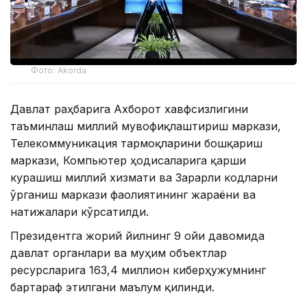
Фото: Akorda
Давлат раҳбарига Ахборот хавфсизлигини
таъминлаш миллий мувофиқлаштириш маркази,
Телекоммуникация тармоқларини бошқариш
маркази, Компьютер ҳодисаларига қарши
курашиш миллий хизмати ва Зарарли кодларни
ўрганиш маркази фаолиятининг жараёни ва
натижалари кўрсатилди.
Президентга жорий йилнинг 9 ойи давомида
давлат органлари ва муҳим объектлар
ресурсларига 163,4 миллион киберҳужумнинг
бартараф этилгани маълум қилинди.