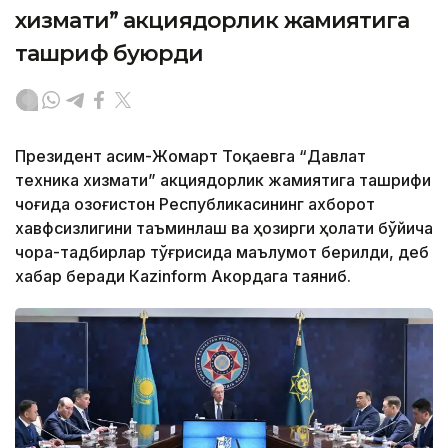
хизмати” акциядорлик жамиятига
ташриф буюрди
Президент Қасим-Жомарт Тоқаевга “Давлат
техника хизмати” акциядорлик жамиятига ташрифи
чоғида Қозоғистон Республикасининг ахборот
хавфсизлигини таъминлаш ва ҳозирги ҳолати бўйича
чора-тадбирлар тўғрисида маълумот берилди, деб
хабар беради Каzinform Акордага таяниб.