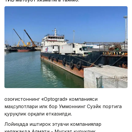
Қозоғистоннинг «Optograd» компанияси
маҳсулотлари илк бор Уммоннинг Суэйк портига
қуруқлик орқали етказилди.
Лойиҳада иштирок этувчи компаниялар
келажакда Алмати - Мускат қуруқлик