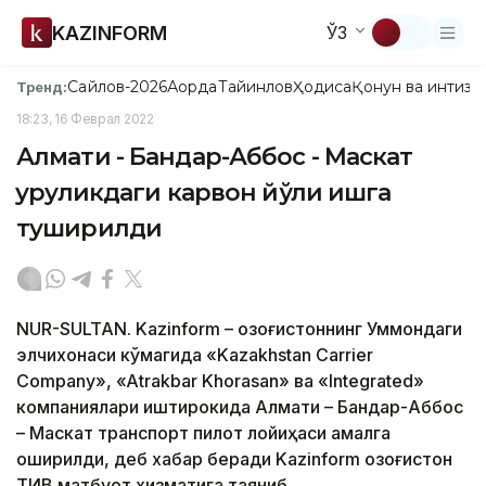
KAZINFORM
ЎЗ
Сайлов-2026
Ақорда
Тайинлов
Ҳодиса
Қонун ва интизо
Тренд:
18:23, 16 Феврал 2022
Алмати - Бандар-Аббос - Маскат
қуруқликдаги карвон йўли ишга
туширилди
NUR-SULTAN. Kazinform – Қозоғистоннинг Уммондаги
элчихонаси кўмагида «Kazakhstan Carrier
Company», «Atrakbar Khorasan» ва «Integrated»
компаниялари иштирокида Алмати – Бандар-Аббос
– Маскат транспорт пилот лойиҳаси амалга
оширилди, деб хабар беради Kazinform Қозоғистон
ТИВ матбуот хизматига таяниб.