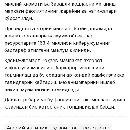
миллий хизмати ва Зарарли кодларни ўрганиш
маркази фаолиятининг жараёни ва натижалари
кўрсатилди.
Президентга жорий йилнинг 9 ойи давомида
давлат органлари ва муҳим объектлар
ресурсларига 163,4 миллион киберҳужумнинг
бартараф этилгани маълум қилинди.
Қасим-Жомарт Тоқаев мамлакат ахборот
инфратузилмасининг барқарор ишлашини
таъминлаш ва бу соҳадаги ҳар қандай хавфсизликка
таҳдидларни қайтариш механизмларини ишлаб
чиқиш муҳимлигини таъкидлади.
Давлат раҳбари ушбу фаолиятни такомиллаштириш
юзасидан бир қатор аниқ топшириқлар берди.
Асосий янгилик
Қозоғистон Президенти