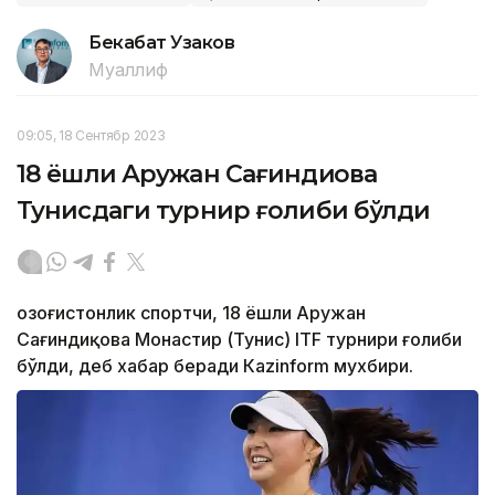
Бекабат Узаков
Муаллиф
09:05, 18 Сентябр 2023
18 ёшли Аружан Сағиндиқова
Тунисдаги турнир ғолиби бўлди
Қозоғистонлик спортчи, 18 ёшли Аружан
Сағиндиқова Монастир (Тунис) ITF турнири ғолиби
бўлди, деб хабар беради Каzinform мухбири.