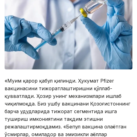
«Муҳим қарор қабул қилинди. Ҳукумат Pfizer
вакцинасини тижоратлаштиришни қўллаб-
қувватлади. Ҳозир унинг механизмлари ишлаб
чиқилмоқда. Биз ушбу вакцинани Қозоғистоннинг
барча ҳудудларида тижорат сегментида ишга
тушириш имкониятини тақдим этишни
режалаштирмоқдамиз. «Бепул вакцина олаётган
ўсмирлар, ҳомиладор ва эмизикли аёллар