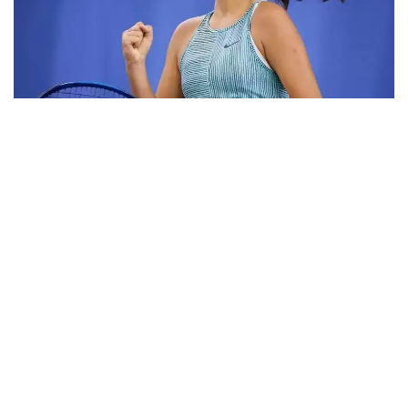
Фото: ktf.kz
Дунёнинг 829-ракеткаси, ушбу мусобақанинг 3-
ракеткаси А. Саөиндиыова финалда жаҳон
рейтингида 1253-ўринни эгаллаб турган
ҳиндистонлик Вайшнави Адкарга қарши
чемпионлик учун кураш олиб борди.
Биринчи партия кескин курашлар остида ўтди,
Аружан тай-брейкда муваффақиятли ўйнади - 7:6
(8:6).