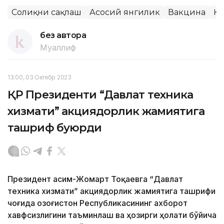
Соғлиқни сақлаш
Асосий янгилик
Вакцина
ҚР
без автора
Муаллиф
13:00, 03 Октябр 2023
ҚР Президенти “Давлат техника
хизмати” акциядорлик жамиятига
ташриф буюрди
Президент Қасим-Жомарт Тоқаевга “Давлат
техника хизмати” акциядорлик жамиятига ташрифи
чоғида Қозоғистон Республикасининг ахборот
хавфсизлигини таъминлаш ва ҳозирги ҳолати бўйича