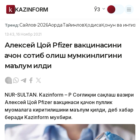
KAZINFORM
ЎЗ
Сайлов-2026
Ақорда
Тайинлов
Ҳодиса
Қонун ва интизо
Тренд:
13:43, 16 Ноябр 2021
Алексей Цой Pfizer вакцинасини
қачон сотиб олиш мумкинлигини
маълум қилди
NUR-SULTAN. Kazinform – ҚР Соғлиқни сақлаш вазири
Алексей Цой Pfizer вакцинаси қачон пуллик
муомалага киритилишини маълум қилди, деб хабар
беради Kazinform мухбири.