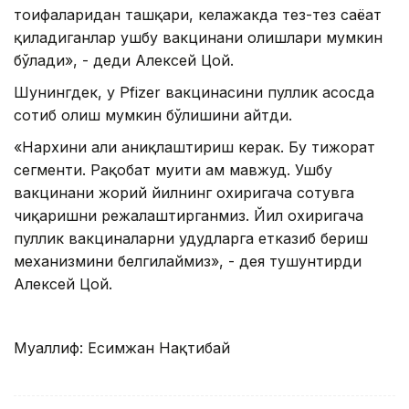
тоифаларидан ташқари, келажакда тез-тез саёҳат
қиладиганлар ушбу вакцинани олишлари мумкин
бўлади», - деди Алексей Цой.
Шунингдек, у Pfizer вакцинасини пуллик асосда
сотиб олиш мумкин бўлишини айтди.
«Нархини ҳали аниқлаштириш керак. Бу тижорат
сегменти. Рақобат муҳити ҳам мавжуд. Ушбу
вакцинани жорий йилнинг охиригача сотувга
чиқаришни режалаштирганмиз. Йил охиригача
пуллик вакциналарни ҳудудларга етказиб бериш
механизмини белгилаймиз», - дея тушунтирди
Алексей Цой.
Муаллиф: Есимжан Нақтибай