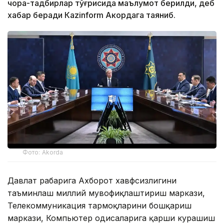
чора-тадбирлар тўғрисида маълумот берилди, деб
хабар беради Каzinform Акордага таяниб.
Фото: Akorda
Давлат раҳбарига Ахборот хавфсизлигини
таъминлаш миллий мувофиқлаштириш маркази,
Телекоммуникация тармоқларини бошқариш
маркази, Компьютер ҳодисаларига қарши курашиш