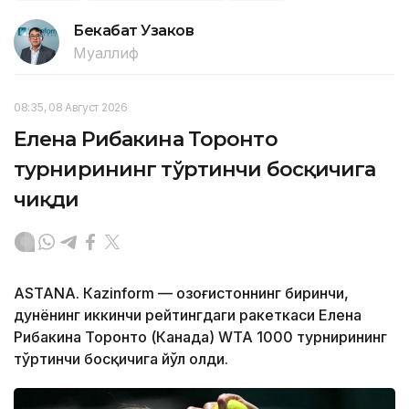
Бекабат Узаков
Муаллиф
08:35, 08 Август 2026
Елена Рибакина Торонто
турнирининг тўртинчи босқичига
чиқди
ASTANА. Кazinform — Қозоғистоннинг биринчи,
дунёнинг иккинчи рейтингдаги ракеткаси Елена
Рибакина Торонто (Канада) WТА 1000 турнирининг
тўртинчи босқичига йўл олди.