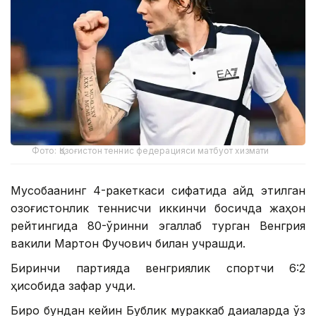
Фото: Қозоғистон теннис федерацияси матбуот хизмати
Мусобақанинг 4-ракеткаси сифатида қайд этилган
қозоғистонлик теннисчи иккинчи босқичда жаҳон
рейтингида 80-ўринни эгаллаб турган Венгрия
вакили Мартон Фучович билан учрашди.
Биринчи партияда венгриялик спортчи 6:2
ҳисобида зафар қучди.
Бироқ бундан кейин Бублик мураккаб дақиқаларда ўз