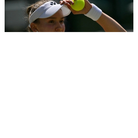
Фото: ҚТФ
Қозоғистонлик теннисчи учинчи босқичда дунёнинг
31-ракеткаси, америкалик Энн Лига қарши ўз
маҳоратини намойиш этди.
Бу икки спортчи ўртасидаги биринчи учрашув
эди.
Биринчи сетда Елена дарҳол 2:0, 4:1 ҳисобида