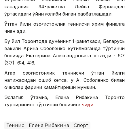
канадалик 34-ракетка Лейла Фернандес
ўртасидаги ўйин ғолиби билан рақобатлашади.
Ўтган йили қозоғистонлик теннисчи ярим финалга
чиққан эди.
Бу йил Торонтода дунёнинг 1-ракеткаси, Беларусь
вакили Арина Соболенко кутилмаганда тўртинчи
босқичда Екатерина Александровага ютқазди - 6:7
(3:7), 6:4, 4:6.
Агар қозоғистонлик теннисчи ўтган йилги
натижасидан ошиб кетса, у А. Соболенко билан
очколар фарқини камайтириши мумкин.
Эслатиб ўтамиз, Елена Рибакина Торонто
турнирининг тўртинчи босқичига
чиқди
.
Теннис
Елена Рибакина
Спорт