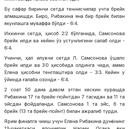
Бу сафар биринчи сетда теннисчилар учта брейк
алмашишди. Бироқ, Рибакина яна бир брейк билан
якунлашга муваффақ бўлди - 6:4.
Иккинчи сетда, ҳисоб 2:2 бўлганида, Самсонова
брейк қилди ва кейин ўз устунлигини сақлаб қолди -
6:4.
Учинчи, ҳал қилувчи сетда Л. Самсонова қўшалоқ
брейк қилди ва 3:0 ҳисобида олдинга чиқди, аммо
Елена ҳисобни тенглаштира олди - 3:3. Кейин у
ўйинда ғалаба қозонди - 6:4.
2 соат 50 дақиқа давом этган кескин курашда
Рибакина 17 та брейк-пойнтдан 7 тасидан ва 11 та
эйсдан фойдаланди. Самсонова 1 та эйс, 6 та
брейк (13 та брейк-пойнт) билан ажралиб турди.
Ярим финалга чиқиш учун Елена Рибакина дунёнинг
13-ракеткаси япониялик Наоми Осака ёки