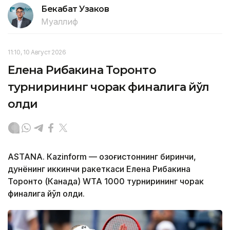
Бекабат Узаков
Муаллиф
11:10, 10 Август 2026
Елена Рибакина Торонто
турнирининг чорак финалига йўл
олди
ASTANА. Кazinform — Қозоғистоннинг биринчи,
дунёнинг иккинчи ракеткаси Елена Рибакина
Торонто (Канада) WТА 1000 турнирининг чорак
финалига йўл олди.