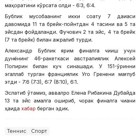
маҳоратини кўрсата олди - 6:3, 6:4.
Бублик мусобақанинг икки соату 7 дақиқаси
давомида 11 та брейк-пойнтдан 4 тасини ва 5 та
эйсдан фойдаланди. Фучович 2 та эйс, 4 та брейк
(7 та брейк) билан ажралиб турди.
Александр Бублик ярим финалга чиқиш учун
дунёнинг 46-ракеткаси австралиялик Алексей
Попирин билан куч синашади. У 151-ўринни
эгаллаб турган франциялик Уго Гренени мағлуб
этди - 7:6 (7:3), 6:7 (8:10), 6:1.
Эслатиб ўтамиз, аввалроқ Елена Рибакина Дубайда
13 та эйс амалга ошириб, чорак финалга чиққани
ҳақида
хабар
берган эдик.
Теннис
Спорт