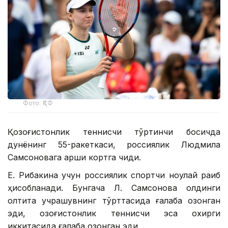
Фото: ҚТФ
Қозоғистонлик теннисчи тўртинчи босқичда
дунёнинг 55-ракеткаси, россиялик Людмила
Самсоновага қарши кортга чиқди.
Е. Рибакина учун россиялик спортчи ноқулай рақиб
ҳисобланади. Бунгача Л. Самсонова олдинги
олтита учрашувнинг тўрттасида ғалаба қозонган
эди, қозоғистонлик теннисчи эса охирги
иккитасида ғалаба қозонган эди.