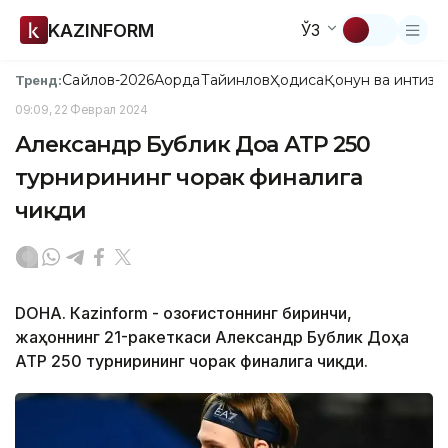
KAZINFORM
ЎЗ
Сайлов-2026
Ақорда
Тайинлов
Ҳодиса
Қонун ва интизо
Тренд:
09:09, 22 Феврал 2024
Александр Бублик Доҳа АТР 250
турнирининг чорак финалига
чиқди
DOHА. Кazinform - Қозоғистоннинг биринчи,
жаҳоннинг 21-ракеткаси Александр Бублик Доҳа
АТP 250 турнирининг чорак финалига чиқди.