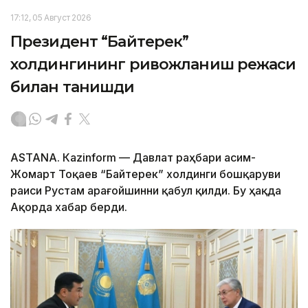
17:12, 05 Август 2026
Президент “Байтерек”
холдингининг ривожланиш режаси
билан танишди
ASTANА. Каzinform — Давлат раҳбари Қасим-
Жомарт Тоқаев “Байтерек” холдинги бошқаруви
раиси Рустам Қарағойшинни қабул қилди. Бу ҳақда
Ақорда хабар берди.