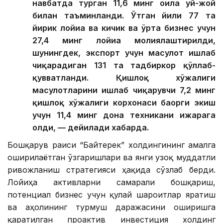
навбатда турган 11,6 минг оила уй-жой
билан таъминланди. Ўтган йили 77 та
йирик лойиҳа ва кичик ва ўрта бизнес учун
27,4 минг лойиҳа молиялаштирилди,
шунингдек, экспорт учун маҳсулот ишлаб
чиқарадиган 131 та тадбиркор қўллаб-
қувватланди. Қишлоқ хўжалиги
маҳсулотларини ишлаб чиқарувчи 7,2 минг
қишлоқ хўжалиги корхонаси баҳорги экиш
учун 11,4 минг дона техникани ижарага
олди, — дейилади хабарда.
Бошқарув раиси “Байтерек” холдингининг амалга
оширилаётган ўзгаришлари ва янги узоқ муддатли
ривожланиш стратегияси ҳақида сўзлаб берди.
Лойиҳа активларни самарали бошқариш,
потенциал бизнес учун қулай шароитлар яратиш
ва аҳолининг турмуш даражасини оширишга
қаратилган проактив инвестиция холдинг