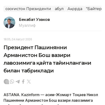
Қозоғистон Президенти
Қабул
Ақорда
"Байтере
Бекабат Узаков
Муаллиф
18:05, 04 Август 2026
Президент Пашинянни
Арманистон Бош вазири
лавозимига қайта тайинлангани
билан табриклади
ASTANА. Кazinform — Қасим-Жомарт Тоқаев Никол
Пашинянни Арманистон Бош вазири лавозимига