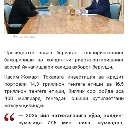
Фото: Ақорда
Президентга аввал берилган топшириқларнинг
бажарилиши ва холдингни ривожлантиришнинг
асосий йўналишлари ҳақида ахборот берилди.
Қасим-Жомарт Тоқаевга инвестиция ва кредит
портфели 14,3 триллион тенгега етиши ва 16,5
триллион тенгега етиши, йиллик соф фойда эса
400 миллиард тенгедан ошиши кутилаётгани
маълум қилинди.
— 2025 йил натижаларига кўра, холдинг
кўмагида 77,5 минг оила, жумладан,