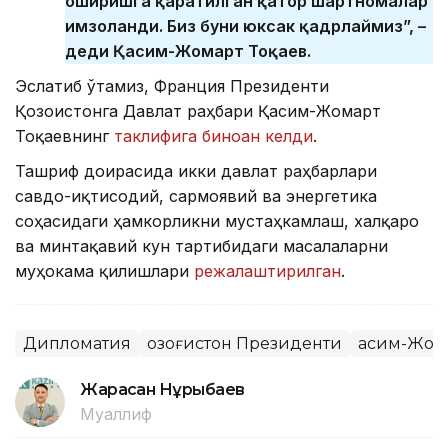
оширишга қаратилган қатор шартномалар
имзоланди. Биз буни юксак қадрлаймиз”, –
деди Қасим-Жомарт Тоқаев.
Эслатиб ўтамиз, Франция Президенти
Қозоғистонга Давлат раҳбари Қасим-Жомарт
Тоқаевнинг
таклифига биноан келди
.
Ташриф доирасида икки давлат раҳбарлари
савдо-иқтисодий, сармоявий ва энергетика
соҳасидаги ҳамкорликни мустаҳкамлаш, халқаро
ва минтақавий кун тартибидаги масалаларни
муҳокама қилишлари
режалаштирилган
.
Дипломатия
Қозоғистон Президенти
Қасим-Жом
Жарасқан Нұрыбаев
Муаллиф