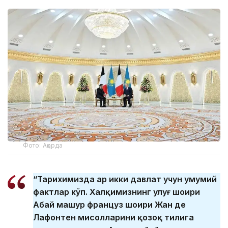
Фото: Ақорда
“Тарихимизда ҳар икки давлат учун умумий
фактлар кўп. Халқимизнинг улуғ шоири
Абай машҳур француз шоири Жан де
Лафонтен мисолларини қозоқ тилига