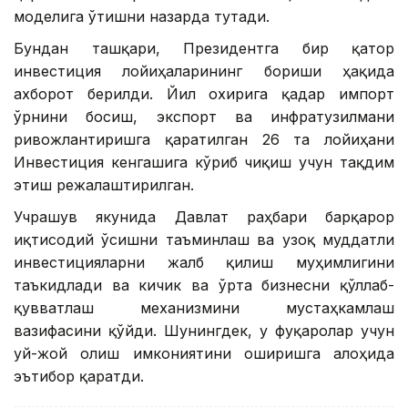
моделига ўтишни назарда тутади.
Бундан ташқари, Президентга бир қатор
инвестиция лойиҳаларининг бориши ҳақида
ахборот берилди. Йил охирига қадар импорт
ўрнини босиш, экспорт ва инфратузилмани
ривожлантиришга қаратилган 26 та лойиҳани
Инвестиция кенгашига кўриб чиқиш учун тақдим
этиш режалаштирилган.
Учрашув якунида Давлат раҳбари барқарор
иқтисодий ўсишни таъминлаш ва узоқ муддатли
инвестицияларни жалб қилиш муҳимлигини
таъкидлади ва кичик ва ўрта бизнесни қўллаб-
қувватлаш механизмини мустаҳкамлаш
вазифасини қўйди. Шунингдек, у фуқаролар учун
уй-жой олиш имкониятини оширишга алоҳида
эътибор қаратди.