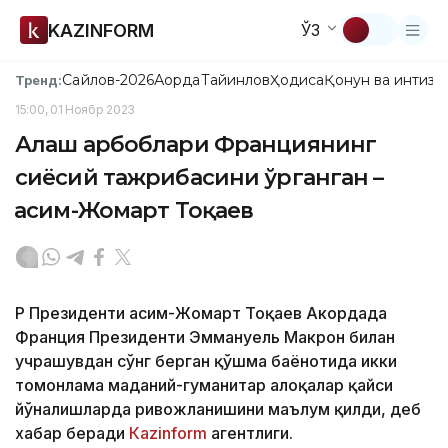
KAZINFORM
ЎЗ
Сайлов-2026
Ақорда
Тайинлов
Ҳодиса
Қонун ва интизо
Тренд:
15:00, 01 Ноябр 2023
Алаш арбоблари Франциянинг
сиёсий тажрибасини ўрганган –
Қасим-Жомарт Тоқаев
ҚР Президенти Қасим-Жомарт Тоқаев Акордада
Франция Президенти Эммануель Макрон билан
учрашувдан сўнг берган қўшма баёнотида икки
томонлама маданий-гуманитар алоқалар қайси
йўналишларда ривожланишини маълум қилди, деб
хабар беради
Каzinform
агентлиги.