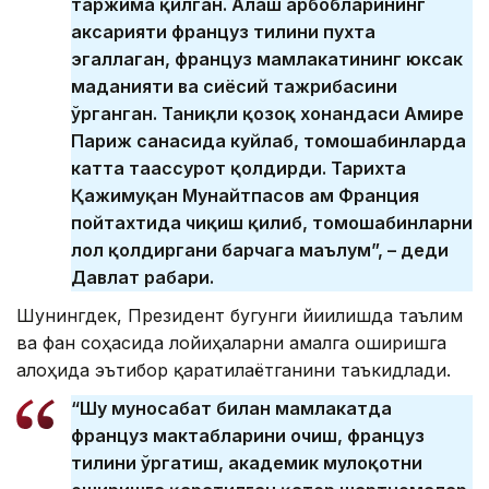
таржима қилган. Алаш арбобларининг
аксарияти француз тилини пухта
эгаллаган, француз мамлакатининг юксак
маданияти ва сиёсий тажрибасини
ўрганган. Таниқли қозоқ хонандаси Амире
Париж саҳнасида куйлаб, томошабинларда
катта таассурот қолдирди. Тарихта
Қажимуқан Мунайтпасов ҳам Франция
пойтахтида чиқиш қилиб, томошабинларни
лол қолдиргани барчага маълум”, – деди
Давлат раҳбари.
Шунингдек, Президент бугунги йиғилишда таълим
ва фан соҳасида лойиҳаларни амалга оширишга
алоҳида эътибор қаратилаётганини таъкидлади.
“Шу муносабат билан мамлакатда
француз мактабларини очиш, француз
тилини ўргатиш, академик мулоқотни