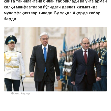
қайта тайинлангани билан табриклади ва унга арман
халқи манфаатлари йўлидаги давлат хизматида
муваффақиятлар тилади. Бу ҳақда Ақорда хабар
берди.
Фото: Ақорда
— Никол Пашинян илиқ сўзлар учун