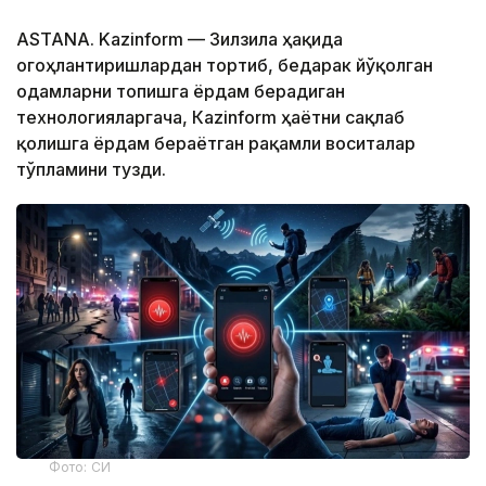
ASTANA. Kazinform — Зилзила ҳақида
огоҳлантиришлардан тортиб, бедарак йўқолган
одамларни топишга ёрдам берадиган
технологияларгача, Кazinform ҳаётни сақлаб
қолишга ёрдам бераётган рақамли воситалар
тўпламини тузди.
Фото: СИ