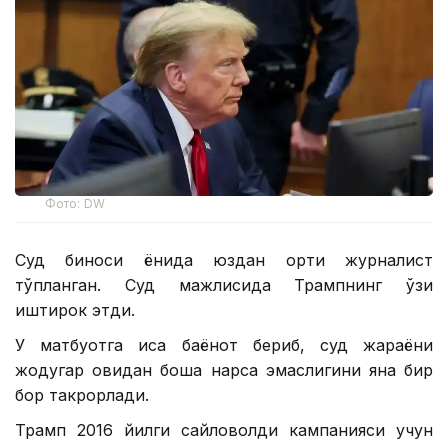
Фото: DW
Суд биноси ёнида юздан ортиқ журналист
тўпланган. Суд мажлисида Трампнинг ўзи
иштирок этди.
У матбуотга қисқа баёнот бериб, суд жараёни
жодугар овидан бошқа нарса эмаслигини яна бир
бор такрорлади.
Трамп 2016 йилги сайловолди кампанияси учун