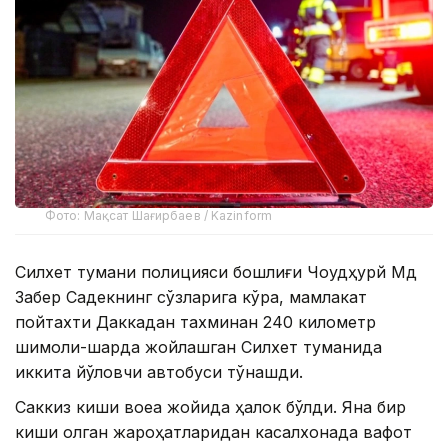
Фото: Мақсат Шағирбаев / Kazinform
Силхет тумани полицияси бошлиғи Чоудҳурй Мд
Забер Садекнинг сўзларига кўра, мамлакат
пойтахти Даккадан тахминан 240 километр
шимоли-шарқда жойлашган Силхет туманида
иккита йўловчи автобуси тўқнашди.
Саккиз киши воқеа жойида ҳалок бўлди. Яна бир
киши олган жароҳатларидан касалхонада вафот