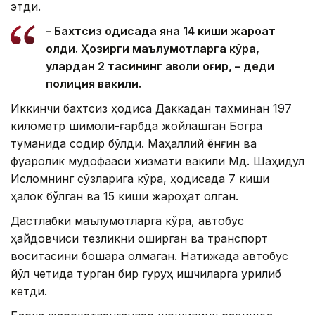
этди.
– Бахтсиз ҳодисада яна 14 киши жароҳат
олди. Ҳозирги маълумотларга кўра,
улардан 2 тасининг аҳволи оғир, – деди
полиция вакили.
Иккинчи бахтсиз ҳодиса Даккадан тахминан 197
километр шимоли-ғарбда жойлашган Богра
туманида содир бўлди. Маҳаллий ёнғин ва
фуқаролик мудофааси хизмати вакили Мд. Шаҳидул
Исломнинг сўзларига кўра, ҳодисада 7 киши
ҳалок бўлган ва 15 киши жароҳат олган.
Дастлабки маълумотларга кўра, автобус
ҳайдовчиси тезликни оширган ва транспорт
воситасини бошқара олмаган. Натижада автобус
йўл четида турган бир гуруҳ ишчиларга урилиб
кетди.