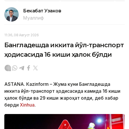
Бекабат Узаков
Муаллиф
11:36, 08 Август 2026
Бангладешда иккита йўл-транспорт
ҳодисасида 16 киши ҳалок бўлди
ASTANА. Кazinform – Жума куни Бангладешда
иккита йўл-транспорт ҳодисасида камида 16 киши
ҳалок бўлди ва 29 киши жароҳат олди, деб хабар
берди
Xinhua
.