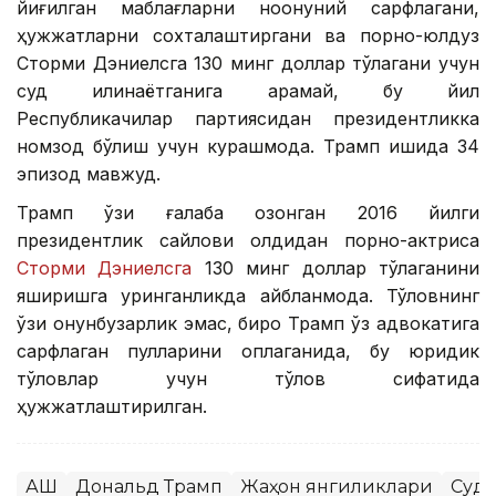
йиғилган маблағларни ноқонуний сарфлагани,
ҳужжатларни сохталаштиргани ва порно-юлдуз
Сторми Дэниелсга 130 минг доллар тўлагани учун
суд қилинаётганига қарамай, бу йил
Республикачилар партиясидан президентликка
номзод бўлиш учун курашмоқда. Трамп ишида 34
эпизод мавжуд.
Трамп ўзи ғалаба қозонган 2016 йилги
президентлик сайлови олдидан порно-актриса
Сторми Дэниелсга
130 минг доллар тўлаганини
яширишга уринганликда айбланмоқда. Тўловнинг
ўзи қонунбузарлик эмас, бироқ Трамп ўз адвокатига
сарфлаган пулларини қоплаганида, бу юридик
тўловлар учун тўлов сифатида
ҳужжатлаштирилган.
АҚШ
Дональд Трамп
Жаҳон янгиликлари
Суд