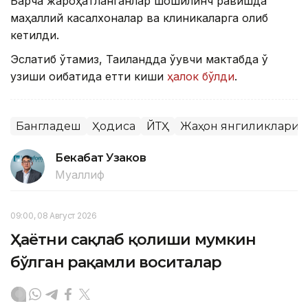
Барча жароҳатланганлар шошилинч равишда
маҳаллий касалхоналар ва клиникаларга олиб
кетилди.
Эслатиб ўтамиз, Таиландда ўқувчи мактабда ўқ
узиши оқибатида етти киши
ҳалок бўлди
.
Бангладеш
Ҳодиса
ЙТҲ
Жаҳон янгиликлари
Бекабат Узаков
Муаллиф
09:00, 08 Август 2026
Ҳаётни сақлаб қолиши мумкин
бўлган рақамли воситалар