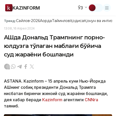
KAZINFORM
ЎЗ
Сайлов-2026
Ақорда
Тайинлов
Ҳодиса
Қонун ва интизо
Тренд:
13:08, 16 Апрел 2024
АҚШда Дональд Трампнинг порно-
юлдузга тўлаган маблағи бўйича
суд жараёни бошланди
ASTANA. Kazinform – 15 апрель куни Нью-Йоркда
АҚШнинг собиқ президенти Дональд Трампга
нисбатан биринчи жиноий суд жараёни бошланди,
дея хабар беради
Каzinform
агентлиги
CNNга
таяниб.