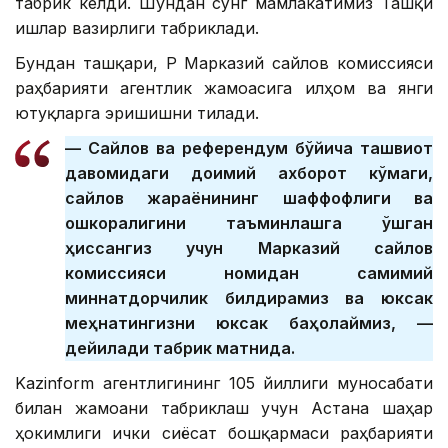
табрик келди. Шундан сўнг мамлакатимиз Ташқи
ишлар вазирлиги табриклади.
Бундан ташқари, ҚР Марказий сайлов комиссияси
раҳбарияти агентлик жамоасига илҳом ва янги
ютуқларга эришишни тилади.
— Сайлов ва референдум бўйича ташвиқот
давомидаги доимий ахборот кўмаги,
сайлов жараёнининг шаффофлиги ва
ошкоралигини таъминлашга қўшган
ҳиссангиз учун Марказий сайлов
комиссияси номидан самимий
миннатдорчилик билдирамиз ва юксак
меҳнатингизни юксак баҳолаймиз, —
дейилади табрик матнида.
Kazinform агентлигининг 105 йиллиги муносабати
билан жамоани табриклаш учун Астана шаҳар
ҳокимлиги ички сиёсат бошқармаси раҳбарияти