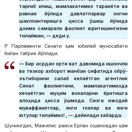
тарғиб қилиш, мамлакатимиз тараққиёти ва
равнақи йўлида давлатпарвар онгни
шакллантиришга ҳисса қўшиш йўлида
доимо самарали фаолият юритишингизни
тилайман, — деди у.
ҚР Парламенти Сенати ҳам юбилей муносабати
билан табрик йўллади.
— Бир асрдан ортиқ вақт давомида ишончли
ва тезкор ахборот манбаи сифатида обрў-
эътиборини сақлаб келаётган агентлик
Сенат фаолиятини, мамлакатимизда
кечаётган муҳим воқеаларни ёритишга
алоҳида ҳисса қўшмоқда. Сизга ижодий
муваффақиятлар, янги ғоялар ва янги
ютуқлар тилаймиз! , — дейилади хабарда.
Шунингдек, Мажилис раиси Ерлан Қошановдан ҳам