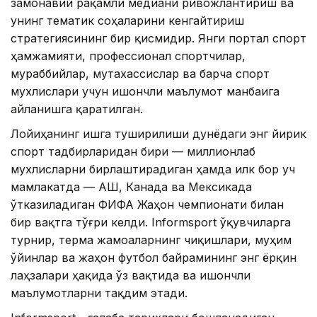
замонавий рақамли медиани ривожлантириш ва
унинг тематик соҳаларини кенгайтириш
стратегиясининг бир қисмидир. Янги портал спорт
ҳамжамияти, профессионал спортчилар,
мураббийлар, мутахассислар ва барча спорт
мухлислари учун ишончли маълумот манбаига
айланишга қаратилган.
Лойиҳанинг ишга туширилиши дунёдаги энг йирик
спорт тадбирларидан бири — миллионлаб
мухлисларни бирлаштирадиган ҳамда илк бор уч
мамлакатда — АҚШ, Канада ва Мексикада
ўтказиладиган ФИФА Жаҳон чемпионати билан
бир вақтга тўғри келди. Informsport ўқувчиларга
турнир, терма жамоаларнинг чиқишлари, муҳим
ўйинлар ва жаҳон футбол байрамининг энг ёрқин
лаҳзалари ҳақида ўз вақтида ва ишончли
маълумотларни тақдим этади.