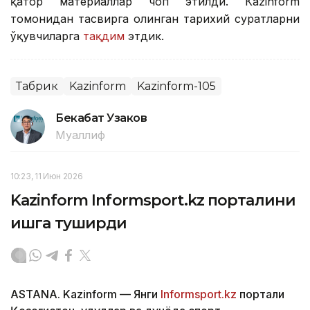
қатор материаллар чоп этилди. Кazinform
томонидан тасвирга олинган тарихий суратларни
ўқувчиларга
тақдим
этдик.
Табрик
Kazinform
Kazinform-105
Бекабат Узаков
Муаллиф
10:23, 11 Июн 2026
Kazinform Informsport.kz порталини
ишга туширди
ASTANA. Kazinform — Янги
Informsport.kz
портали