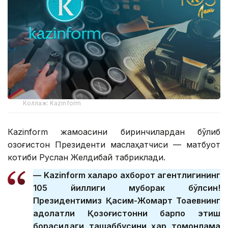
Коллаж: Kazinform
Кazinform жамоасини биринчилардан бўлиб
Қозоғистон Президенти маслаҳатчиси — матбуот
котиби Руслан Желдибай табриклади.
— Kazinform халқаро ахборот агентлигининг
105 йиллиги муборак бўлсин!
Президентимиз Қасим-Жомарт Тоқаевнинг
адолатли Қозоғистонни барпо этиш
борасидаги ташаббусини ҳар томонлама