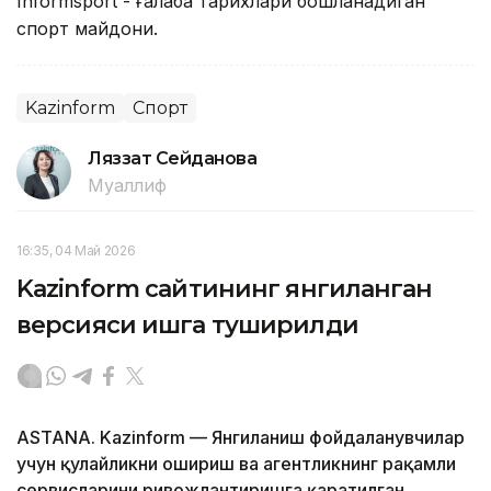
Informsport - ғалаба тарихлари бошланадиган
спорт майдони.
Kazinform
Спорт
Ляззат Сейданова
Муаллиф
16:35, 04 Май 2026
Kazinform сайтининг янгиланган
версияси ишга туширилди
ASTANA. Kazinform — Янгиланиш фойдаланувчилар
учун қулайликни ошириш ва агентликнинг рақамли
сервисларини ривожлантиришга қаратилган.