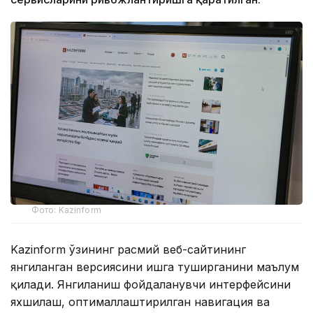
Фото: Kazinform
Kazinform ўзининг расмий веб-сайтининг
янгиланган версиясини ишга туширганини маълум
қилади. Янгиланиш фойдаланувчи интерфейсини
яхшилаш, оптималлаштирилган навигация ва