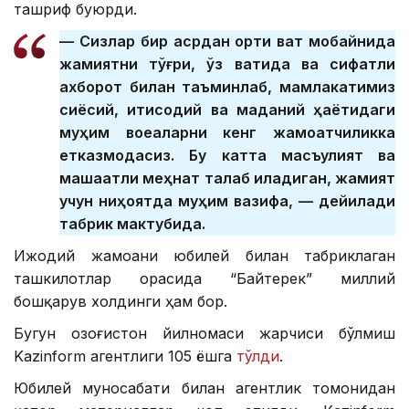
ташриф буюрди.
— Сизлар бир асрдан ортиқ вақт мобайнида
жамиятни тўғри, ўз вақтида ва сифатли
ахборот билан таъминлаб, мамлакатимиз
сиёсий, иқтисодий ва маданий ҳаётидаги
муҳим воқеаларни кенг жамоатчиликка
етказмоқдасиз. Бу катта масъулият ва
машаққатли меҳнат талаб қиладиган, жамият
учун ниҳоятда муҳим вазифа, — дейилади
табрик мактубида.
Ижодий жамоани юбилей билан табриклаган
ташкилотлар орасида “Байтерек” миллий
бошқарув холдинги ҳам бор.
Бугун Қозоғистон йилномаси жарчиси бўлмиш
Kazinform агентлиги 105 ёшга
тўлди
.
Юбилей муносабати билан агентлик томонидан