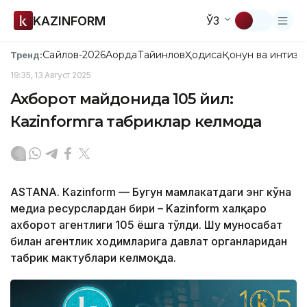
KAZINFORM
ЎЗ
Сайлов-2026
Ақорда
Тайинлов
Ҳодиса
Қонун ва интизо
Тренд:
19:35, 13 Август 2025
Ахборот майдонида 105 йил:
Кazinformга табриклар келмоқда
ASTANА. Кazinform — Бугун мамлакатдаги энг кўҳна
медиа ресурслардан бири – Kazinform халқаро
ахборот агентлиги 105 ёшга тўлди. Шу муносабат
билан агентлик ходимларига давлат органларидан
табрик мактублари келмоқда.