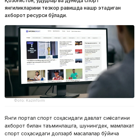
Қозоғистон, ҳудудлар ва дунёда спорт
янгиликларини тезкор равишда нашр этадиган
ахборот ресурси бўлади.
Фото: Kazinform
Янги портал спорт соҳасидаги давлат сиёсатини
ахборот билан таъминлашга, шунингдек, мамлакат
спорт соҳасидаги долзарб масалалар бўйича