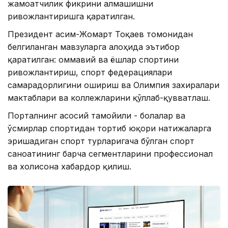
жамоатчилик фикрини алмашишни
ривожлантиришга қаратилган.
Президент Қасим-Жомарт Тоқаев томонидан
белгиланган мавзуларга алоҳида эътибор
қаратилган: оммавий ва ёшлар спортини
ривожлантириш, спорт федерациялари
самарадорлигини ошириш ва Олимпия захиралари
мактаблари ва коллежларини қўллаб-қувватлаш.
Порталнинг асосий тамойили - болалар ва
ўсмирлар спортидан тортиб юқори натижаларга
эришадиган спорт турларигача бўлган спорт
саноатининг барча сегментларини профессионал
ва холисона хабардор қилиш.