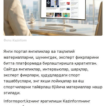
Фото: Kazinform
Янги портал янгиликлар ва таҳлилий
материалларни, шунингдек, эксперт фикрларини
битта платформада бирлаштиришга қаратилган.
Сайтда янгиликлар, интервьюлар, шарҳлар,
эксперт фикрлари, ҳудудлардаги спорт
ташаббуслари, энг яхши лойиҳалар ва ёш
спортчиларни тайёрлаш бўйича материаллар нашр
этилади.
Informsport.kzнинг яратилиши Kazinformнинг