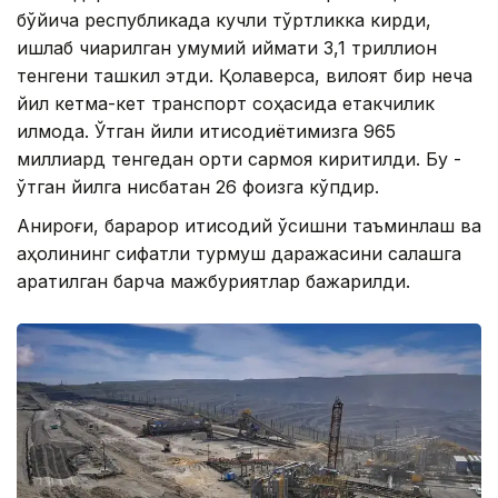
бўйича республикада кучли тўртликка кирди,
ишлаб чиқарилган умумий қиймати 3,1 триллион
тенгени ташкил этди. Қолаверса, вилоят бир неча
йил кетма-кет транспорт соҳасида етакчилик
қилмоқда. Ўтган йили иқтисодиётимизга 965
миллиард тенгедан ортиқ сармоя киритилди. Бу -
ўтган йилга нисбатан 26 фоизга кўпдир.
Аниқроғи, барқарор иқтисодий ўсишни таъминлаш ва
аҳолининг сифатли турмуш даражасини сақлашга
қаратилган барча мажбуриятлар бажарилди.