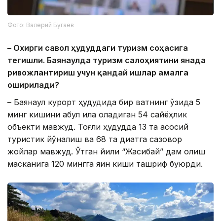
Фото: Валерий Бугаев
– Охирги савол ҳудуддаги туризм соҳасига
тегишли. Баянаулда туризм салоҳиятини янада
ривожлантириш учун қандай ишлар амалга
оширилади?
– Баянаул курорт ҳудудида бир вақтнинг ўзида 5
минг кишини қабул қила оладиган 54 сайёҳлик
объекти мавжуд. Тоғли ҳудудда 13 та асосий
туристик йўналиш ва 68 та диққатга сазовор
жойлар мавжуд. Ўтган йили “Жасибай” дам олиш
масканига 120 мингга яқин киши ташриф буюрди.