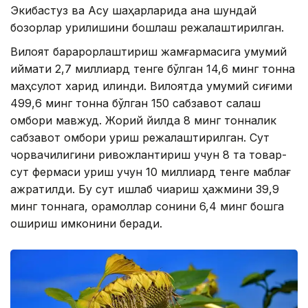
Экибастуз ва Ақсу шаҳарларида ана шундай
бозорлар қурилишини бошлаш режалаштирилган.
Вилоят барқарорлаштириш жамғармасига умумий
қиймати 2,7 миллиард тенге бўлган 14,6 минг тонна
маҳсулот харид қилинди. Вилоятда умумий сиғими
499,6 минг тонна бўлган 150 сабзавот сақлаш
омбори мавжуд. Жорий йилда 8 минг тонналик
сабзавот омбори қуриш режалаштирилган. Сут
чорвачилигини ривожлантириш учун 8 та товар-
сут фермаси қуриш учун 10 миллиард тенге маблағ
ажратилди. Бу сут ишлаб чиқариш ҳажмини 39,9
минг тоннага, қорамоллар сонини 6,4 минг бошга
ошириш имконини беради.