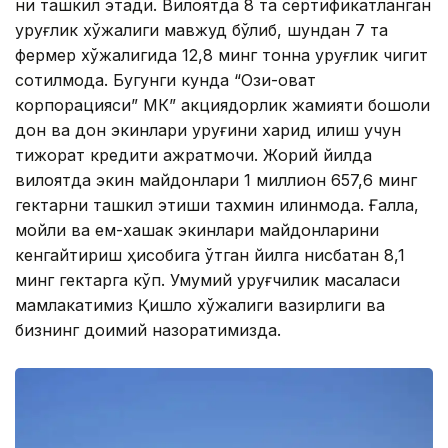
ни ташкил этади. Вилоятда 8 та сертификатланган
уруғлик хўжалиги мавжуд бўлиб, шундан 7 та
фермер хўжалигида 12,8 минг тонна уруғлик чигит
сотилмоқда. Бугунги кунда “Озиқ-овқат
корпорацияси” МК” акциядорлик жамияти бошоқли
дон ва дон экинлари уруғини харид қилиш учун
тижорат кредити ажратмоқчи. Жорий йилда
вилоятда экин майдонлари 1 миллион 657,6 минг
гектарни ташкил этиши тахмин қилинмоқда. Ғалла,
мойли ва ем-хашак экинлари майдонларини
кенгайтириш ҳисобига ўтган йилга нисбатан 8,1
минг гектарга кўп. Умумий уруғчилик масаласи
мамлакатимиз Қишлоқ хўжалиги вазирлиги ва
бизнинг доимий назоратимизда.