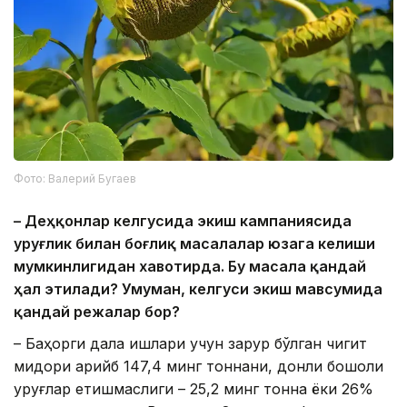
Фото: Валерий Бугаев
– Деҳқонлар келгусида экиш кампаниясида
уруғлик билан боғлиқ масалалар юзага келиши
мумкинлигидан хавотирда. Бу масала қандай
ҳал этилади? Умуман, келгуси экиш мавсумида
қандай режалар бор?
– Баҳорги дала ишлари учун зарур бўлган чигит
миқдори қарийб 147,4 минг тоннани, донли бошоқли
уруғлар етишмаслиги – 25,2 минг тонна ёки 26%