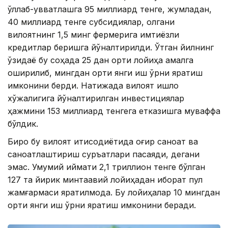
қўллаб-қувватлашга 95 миллиард тенге, жумладан,
40 миллиард тенге субсидиялар, қолгани
вилоятнинг 1,5 минг фермерига имтиёзли
кредитлар беришга йўналтирилди. Ўтган йилнинг
ўзидаёқ бу соҳада 25 дан ортиқ лойиҳа амалга
оширилиб, мингдан ортиқ янги иш ўрни яратиш
имконини берди. Натижада вилоят қишлоқ
хўжалигига йўналтирилган инвестициялар
ҳажмини 153 миллиард тенгега етказишга муваффақ
бўлдик.
Бироқ бу вилоят иқтисодиётида оғир саноат ва
саноатлаштириш суръатлари пасаяди, дегани
эмас. Умумий қиймати 2,1 триллион тенге бўлган
127 та йирик минтақавий лойиҳадан иборат пул
жамғармаси яратилмоқда. Бу лойиҳалар 10 мингдан
ортиқ янги иш ўрни яратиш имконини беради.