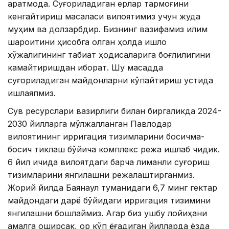
қаратмоқда. Суғориладиган ерлар тармоғини
кенгайтириш масаласи вилоятимиз учун жуда
муҳим ва долзарбдир. Бизнинг вазифамиз иқлим
шароитини ҳисобга олган ҳолда қишлоқ
хўжалигининг табиат ҳодисаларига боғлиқлигини
камайтиришдан иборат. Шу мақсадда
суғориладиган майдонларни кўпайтириш устида
ишлаяпмиз.
Сув ресурслари вазирлиги билан биргаликда 2024-
2030 йилларга мўлжалланган Павлодар
вилоятининг ирригация тизимларини босқичма-
босқич тиклаш бўйича комплекс режа ишлаб чиқдик.
6 йил ичида вилоятдаги барча лиманли суғориш
тизимларини янгилашни режалаштирганмиз.
Жорий йилда Баянаул туманидаги 6,7 минг гектар
майдондаги дарё бўйидаги ирригация тизимини
янгилашни бошлаймиз. Агар биз ушбу лойиҳани
амалга оширсак, қор кўп ёғадиган йилларда ёзда