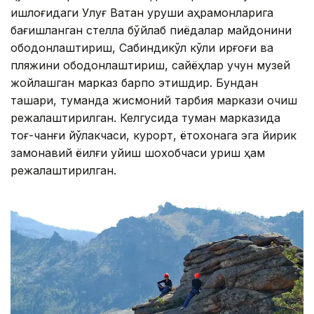
қишлоғидаги Улуғ Ватан уруши қаҳрамонларига
бағишланган стелла бўйлаб пиёдалар майдонини
ободонлаштириш, Сабиндикўл кўли қирғоғи ва
пляжини ободонлаштириш, сайёҳлар учун музей
жойлашган марказ барпо этишдир. Бундан
ташқари, туманда жисмоний тарбия маркази очиш
режалаштирилган. Келгусида туман марказида
тоғ-чанғи йўлакчаси, курорт, ётоқхонага эга йирик
замонавий ёқилғи қуйиш шохобчаси қуриш ҳам
режалаштирилган.