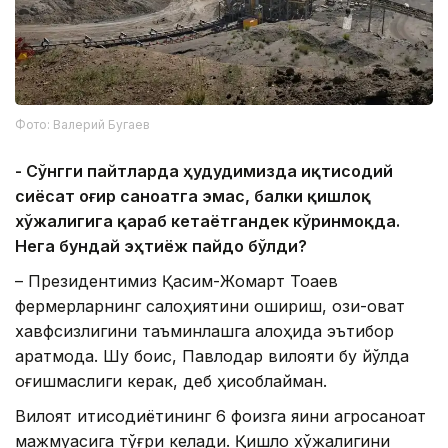
Фото: Валерий Бугаев
- Сўнгги пайтларда ҳудудимизда иқтисодий
сиёсат оғир саноатга эмас, балки қишлоқ
хўжалигига қараб кетаётгандек кўринмоқда.
Нега бундай эҳтиёж пайдо бўлди?
– Президентимиз Қасим-Жомарт Тоқаев
фермерларнинг салоҳиятини ошириш, озиқ-овқат
хавфсизлигини таъминлашга алоҳида эътибор
қаратмоқда. Шу боис, Павлодар вилояти бу йўлда
оғишмаслиги керак, деб ҳисоблайман.
Вилоят иқтисодиётининг 6 фоизга яқини агросаноат
мажмуасига тўғри келади. Қишлоқ хўжалигини