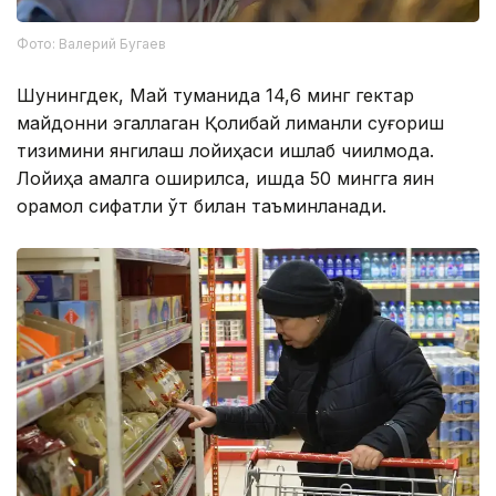
Фото: Валерий Бугаев
Шунингдек, Май туманида 14,6 минг гектар
майдонни эгаллаган Қолибай лиманли суғориш
тизимини янгилаш лойиҳаси ишлаб чиқилмоқда.
Лойиҳа амалга оширилса, қишда 50 мингга яқин
қорамол сифатли ўт билан таъминланади.