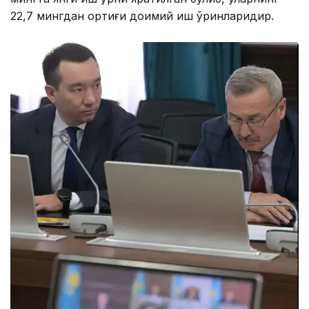
22,7 мингдан ортиғи доимий иш ўринларидир.