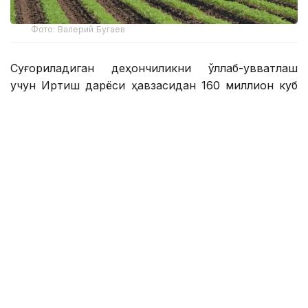
Фото: Валерий Бугаев
Суғориладиган деҳқончиликни қўллаб-қувватлаш
учун Иртиш дарёси ҳавзасидан 160 миллион куб
метр сув ажратилди. Мутахассисларнинг фикрига
кўра, мазкур ҳажм маҳаллий қишлоқ хўжалиги
ишлаб чиқарувчиларининг эҳтиёжларини тўлиқ
қоплайди.
Сув фойдаланувчиларининг дастлабки
маълумотларига кўра, ҳудудда режалаштирилган
суғориш майдони 86,6 минг гектарни ташкил
этади. Режалаштирилган сув олиш ҳажми 152
миллион кубометрни ташкил этади. Бугунги кунга
қадар фермерлар 70 минг гектардан ортиқ ерни
суғориш учун 81,1 миллион куб метр сув олишга
муваффақ бўлишди.