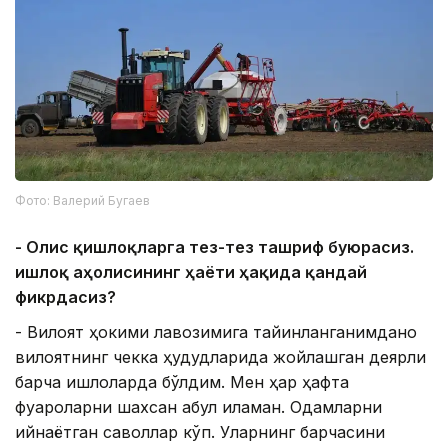
Фото: Валерий Бугаев
- Олис қишлоқларга тез-тез ташриф буюрасиз.
Қишлоқ аҳолисининг ҳаёти ҳақида қандай
фикрдасиз?
- Вилоят ҳокими лавозимига тайинланганимданоқ
вилоятнинг чекка ҳудудларида жойлашган деярли
барча қишлоқларда бўлдим. Мен ҳар ҳафта
фуқароларни шахсан қабул қиламан. Одамларни
қийнаётган саволлар кўп. Уларнинг барчасини