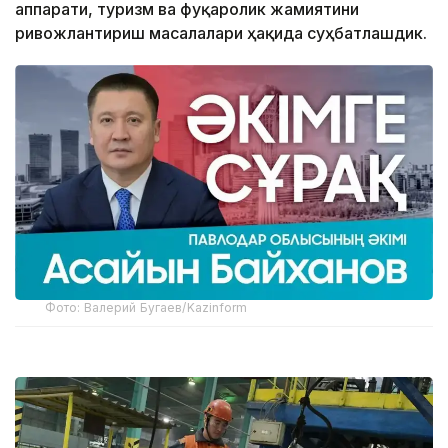
аппарати, туризм ва фуқаролик жамиятини
ривожлантириш масалалари ҳақида суҳбатлашдик.
Фото: Валерий Бугаев/Kazinform