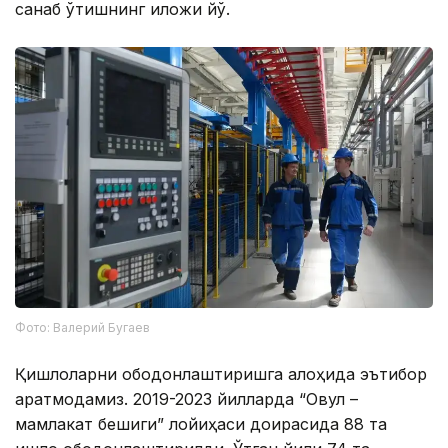
санаб ўтишнинг иложи йўқ.
Фото: Валерий Бугаев
Қишлоқларни ободонлаштиришга алоҳида эътибор
қаратмоқдамиз. 2019-2023 йилларда “Овул –
мамлакат бешиги” лойиҳаси доирасида 88 та