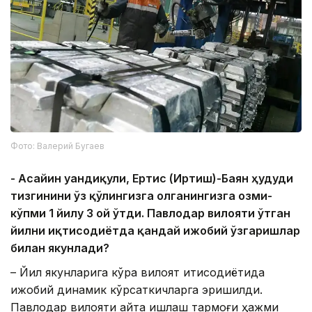
Фото: Валерий Бугаев
- Асайин Қуандиқули, Ертис (Иртиш)-Баян ҳудуди
тизгинини ўз қўлингизга олганингизга озми-
кўпми 1 йилу 3 ой ўтди. Павлодар вилояти ўтган
йилни иқтисодиётда қандай ижобий ўзгаришлар
билан якунлади?
– Йил якунларига кўра вилоят иқтисодиётида
ижобий динамик кўрсаткичларга эришилди.
Павлодар вилояти қайта ишлаш тармоғи ҳажми