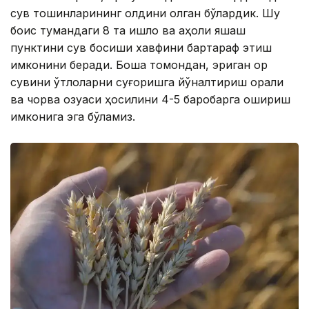
сув тошқинларининг олдини олган бўлардик. Шу
боис тумандаги 8 та қишлоқ ва аҳоли яшаш
пунктини сув босиши хавфини бартараф этиш
имконини беради. Бошқа томондан, эриган қор
сувини ўтлоқларни суғоришга йўналтириш орқали
ва чорва озуқаси ҳосилини 4-5 баробарга ошириш
имконига эга бўламиз.