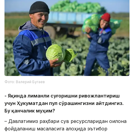
Фото: Валерий Бугаев
- Яқинда лиманли суғоришни ривожлантириш
учун Ҳукуматдан пул сўрашингизни айтдингиз.
Бу қанчалик муҳим?
– Давлатимиз раҳбари сув ресурсларидан оқилона
фойдаланиш масаласига алоҳида эътибор