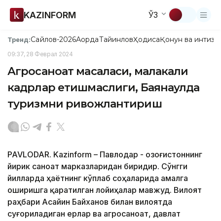
KAZINFORM
ЎЗ
Сайлов-2026
Ақорда
Тайинлов
Ҳодиса
Қонун ва интизо
Тренд:
09:37, 28 Феврал 2024
Агросаноат масаласи, малакали
кадрлар етишмаслиги, Баянаулда
туризмни ривожлантириш
PAVLODAR. Kazinform – Павлодар - Қозоғистоннинг
йирик саноат марказларидан биридир. Сўнгги
йилларда ҳаётнинг кўплаб соҳаларида амалга
оширишга қаратилган лойиҳалар мавжуд. Вилоят
раҳбари Асайин Байханов билан вилоятда
суғориладиган ерлар ва агросаноат, давлат