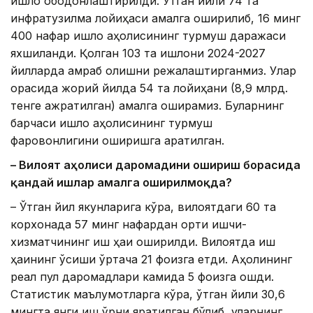
қишлоқ ободонлаштирилди. Ўтган йили 74 та
инфратузилма лойиҳаси амалга оширилиб, 16 минг
400 нафар қишлоқ аҳолисининг турмуш даражаси
яхшиланди. Қолган 103 та қишлоқни 2024-2027
йилларда қамраб олишни режалаштирганмиз. Улар
орасида жорий йилда 54 та лойиҳани (8,9 млрд.
тенге ажратилган) амалга оширамиз. Буларнинг
барчаси қишлоқ аҳолисининг турмуш
фаровонлигини оширишга қаратилган.
– Вилоят аҳолиси даромадини ошириш борасида
қандай ишлар амалга оширилмоқда?
– Ўтган йил якунларига кўра, вилоятдаги 60 та
корхонада 57 минг нафардан ортиқ ишчи-
хизматчининг иш ҳақи оширилди. Вилоятда иш
ҳақининг ўсиши ўртача 21 фоизга етди. Аҳолининг
реал пул даромадлари камида 5 фоизга ошди.
Статистик маълумотларга кўра, ўтган йили 30,6
мингта янги иш ўрни яратилган бўлиб, уларнинг