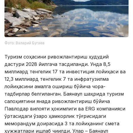
Фото: Валерий Бугаев
Туризм соҳасини ривожлантириш ҳудудий
дастури 2028 йилгача тасдиқланди. Унда 8,5
миллиард тенгелик 17 та инвестиция лойиҳаси ва
12,3 миллиард тенгелик 7 та инфратузилма
лойиҳасини амалга ошириш бўйича чора-
тадбирлар белгиланган. Баянаул шаҳрида туризм
салоҳиятини янада ривожлантириш бўйича
Павлодар вилояти ҳокимлиги ва ERG компанияси
ўртасидаги ўзаро ҳамкорлик тўғрисидаги
меморандум доирасида 3 та лойиҳанинг смета
ҳужжатлари ишлаб чиқилди. Улар – Баянаул