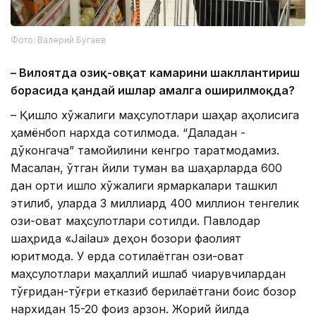
Фото: Валерий Бугаев
– Вилоятда озиқ-овқат камарини шакллантириш
борасида қандай ишлар амалга оширилмоқда?
– Қишлоқ хўжалиги маҳсулотлари шаҳар аҳолисига
ҳамёнбоп нархда сотилмоқда. “Даладан -
дўконгача” тамойилини кенгроқ тарқатмоқдамиз.
Масалан, ўтган йили туман ва шаҳарларда 600
дан ортиқ қишлоқ хўжалиги ярмаркалари ташкил
этилиб, уларда 3 миллиард 400 миллион тенгелик
озиқ-овқат маҳсулотлари сотилди. Павлодар
шаҳрида «Jailau» деҳқон бозори фаолият
юритмоқда. У ерда сотилаётган озиқ-овқат
маҳсулотлари маҳаллий ишлаб чиқарувчилардан
тўғридан-тўғри етказиб берилаётгани боис бозор
нархидан 15-20 фоиз арзон. Жорий йилда