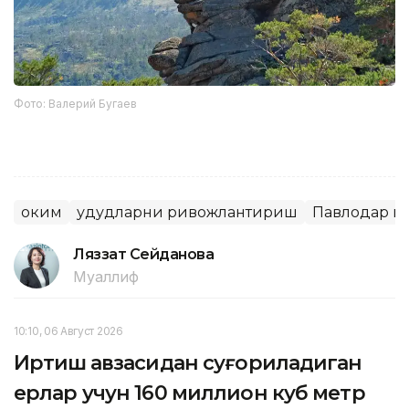
Фото: Валерий Бугаев
Ҳоким
Ҳудудларни ривожлантириш
Павлодар в
Ляззат Сейданова
Муаллиф
10:10, 06 Август 2026
Иртиш ҳавзасидан суғориладиган
ерлар учун 160 миллион куб метр