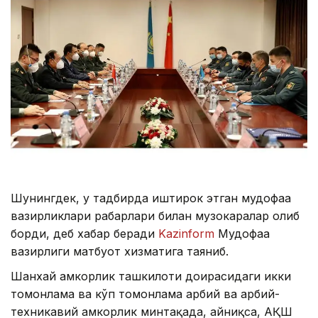
Шунингдек, у тадбирда иштирок этган мудофаа
вазирликлари раҳбарлари билан музокаралар олиб
борди, деб хабар беради
Kazinform
Мудофаа
вазирлиги матбуот хизматига таяниб.
Шанхай ҳамкорлик ташкилоти доирасидаги икки
томонлама ва кўп томонлама ҳарбий ва ҳарбий-
техникавий ҳамкорлик минтақада, айниқса, АҚШ