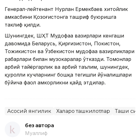
Генерал-лейтенант Нурлан Ермекбаев хитойлик
ҳамкасбини Қозоғистонга ташриф буюришга
таклиф қилди.
Шунингдек, ШҲТ Мудофаа вазирлари кенгаши
давомида Беларусь, Қирғизистон, Покистон,
Тожикистон ва Ўзбекистон мудофаа вазирликлари
раҳбарлари билан музокаралар ўтказди. Томонлар
ҳарбий тайёргарлик ва ҳарбий таълим, шунингдек,
қуролли кучларнинг бошқа тегишли йўналишлари
бўйича фаол ҳамкорликни қайд этдилар.
Асосий янгилик
Халқаро ташкилотлар
Ташқи сиё
без автора
Муаллиф