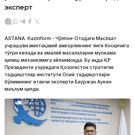
эксперт
ASTANА. Кazinform - Чўлпон-Отадаги Маслаҳат
учрашуви минтақавий ҳамкорликнинг янги босқичига
тўғри келади ва амалий масалаларни муҳокама
қилиш механизмига айланмоқда. Бу ҳақда ҚР
Президенти ҳузуридаги Қозоғистон стратегик
тадқиқотлар институти Осиё тадқиқотлари
бўлимининг етакчи эксперти Бауржан Аукен
маълум қилди.