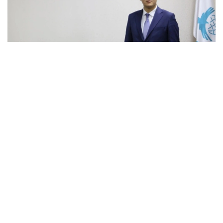
Фото: ҚСТИ
Экспертнинг сўзларига кўра, ушбу формат ҳозирда
доимий сиёсий мулоқот платформасидан амалий
масалаларни муҳокама қилиш ва умумий
позицияларни уйғунлаштириш механизмига
айланмоқда.
— Чўлпон-Отада бўлиб ўтадиган Марказий
Осиё давлат раҳбарларининг навбатдаги
норасмий Маслаҳат учрашуви минтақавий
ҳамкорликнинг янги босқичига тўғри
келади. Энди формат доимий сиёсий