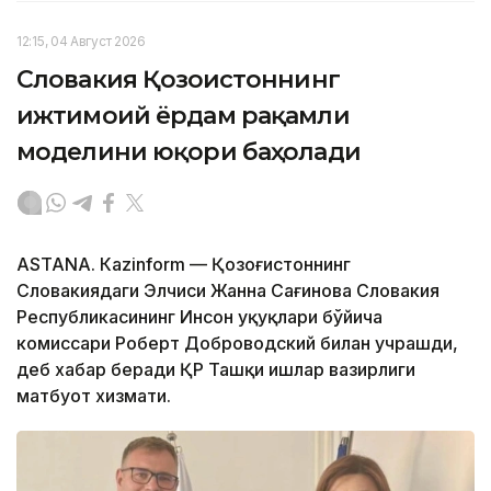
12:15, 04 Август 2026
Словакия Қозоғистоннинг
ижтимоий ёрдам рақамли
моделини юқори баҳолади
ASTANА. Кazinform — Қозоғистоннинг
Словакиядаги Элчиси Жанна Сағинова Словакия
Республикасининг Инсон ҳуқуқлари бўйича
комиссари Роберт Доброводский билан учрашди,
деб хабар беради ҚР Ташқи ишлар вазирлиги
матбуот хизмати.