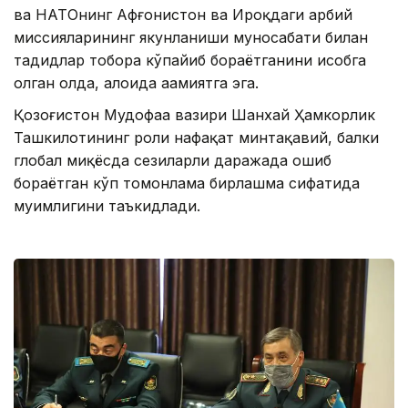
ва НАТОнинг Афғонистон ва Ироқдаги ҳарбий
миссияларининг якунланиши муносабати билан
таҳдидлар тобора кўпайиб бораётганини ҳисобга
олган ҳолда, алоҳида аҳамиятга эга.
Қозоғистон Мудофаа вазири Шанхай Ҳамкорлик
Ташкилотининг роли нафақат минтақавий, балки
глобал миқёсда сезиларли даражада ошиб
бораётган кўп томонлама бирлашма сифатида
муҳимлигини таъкидлади.