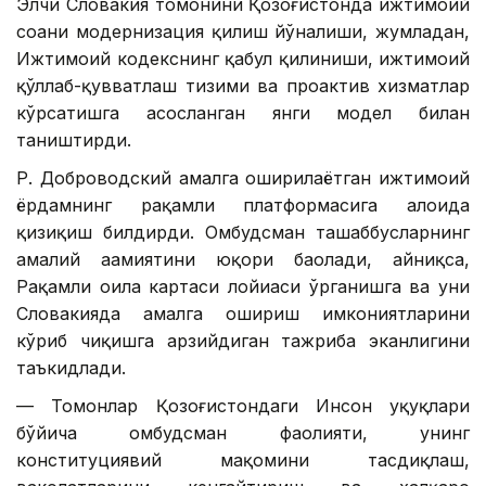
Элчи Словакия томонини Қозоғистонда ижтимоий
соҳани модернизация қилиш йўналиши, жумладан,
Ижтимоий кодекснинг қабул қилиниши, ижтимоий
қўллаб-қувватлаш тизими ва проактив хизматлар
кўрсатишга асосланган янги модел билан
таништирди.
Р. Доброводский амалга оширилаётган ижтимоий
ёрдамнинг рақамли платформасига алоҳида
қизиқиш билдирди. Омбудсман ташаббусларнинг
амалий аҳамиятини юқори баҳолади, айниқса,
Рақамли оила картаси лойиҳаси ўрганишга ва уни
Словакияда амалга ошириш имкониятларини
кўриб чиқишга арзийдиган тажриба эканлигини
таъкидлади.
— Томонлар Қозоғистондаги Инсон ҳуқуқлари
бўйича омбудсман фаолияти, унинг
конституциявий мақомини тасдиқлаш,