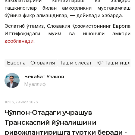
ваколатларини кенгайтириш ва халқаро
ташкилотлар билан ҳамкорликни мустаҳкамлаш
бўйича фикр алмашдилар, — дейилади хабарда.
Эслатиб ўтамиз, Словакия Қозоғистоннинг Европа
Иттифоқидаги муҳим ва ишончли ҳамкори
ҳисобланади
.
Европа
Словакия
Ташқи сиёсат
ҚР Ташқи ишла
Бекабат Узаков
Муаллиф
10:36, 29 Июл 2026
Чўлпон-Отадаги учрашув
Транскаспий йўналишини
ривожлантиришга туртки беради -