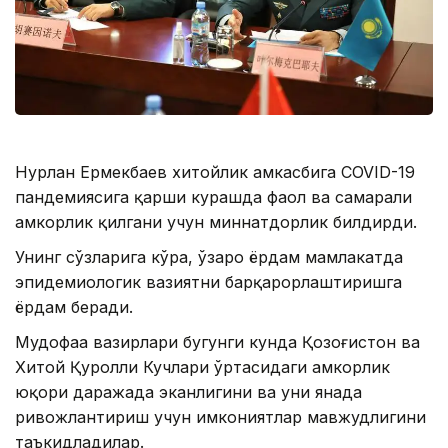
Нурлан Ермекбаев хитойлик ҳамкасбига COVID-19
пандемиясига қарши курашда фаол ва самарали
ҳамкорлик қилгани учун миннатдорлик билдирди.
Унинг сўзларига кўра, ўзаро ёрдам мамлакатда
эпидемиологик вазиятни барқарорлаштиришга
ёрдам беради.
Мудофаа вазирлари бугунги кунда Қозоғистон ва
Хитой Қуролли Кучлари ўртасидаги ҳамкорлик
юқори даражада эканлигини ва уни янада
ривожлантириш учун имкониятлар мавжудлигини
таъкидладилар.