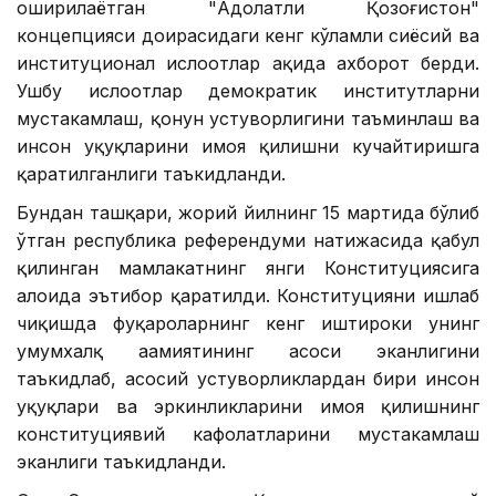
оширилаётган "Адолатли Қозоғистон"
концепцияси доирасидаги кенг кўламли сиёсий ва
институционал ислоҳотлар ҳақида ахборот берди.
Ушбу ислоҳотлар демократик институтларни
мустаҳкамлаш, қонун устуворлигини таъминлаш ва
инсон ҳуқуқларини ҳимоя қилишни кучайтиришга
қаратилганлиги таъкидланди.
Бундан ташқари, жорий йилнинг 15 мартида бўлиб
ўтган республика референдуми натижасида қабул
қилинган мамлакатнинг янги Конституциясига
алоҳида эътибор қаратилди. Конституцияни ишлаб
чиқишда фуқароларнинг кенг иштироки унинг
умумхалқ аҳамиятининг асоси эканлигини
таъкидлаб, асосий устуворликлардан бири инсон
ҳуқуқлари ва эркинликларини ҳимоя қилишнинг
конституциявий кафолатларини мустаҳкамлаш
эканлиги таъкидланди.