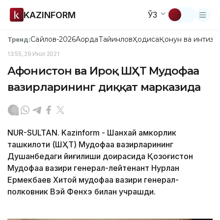
KAZINFORM
ЎЗ
Сайлов-2026
Ақорда
Тайинлов
Ҳодиса
Қонун ва интизо
Тренд:
13:55, 29 Июл 2021
Афғонистон ва Ироқ ШҲТ Мудофаа
вазирларининг диққат марказида
NUR-SULTAN. Kazinform - Шанхай ҳамкорлик
ташкилоти (ШҲТ) Мудофаа вазирларининг
Душанбедаги йиғилиши доирасида Қозоғистон
Мудофаа вазири генерал-лейтенант Нурлан
Ермекбаев Хитой мудофаа вазири генерал-
полковник Вэй Фенхэ билан учрашди.