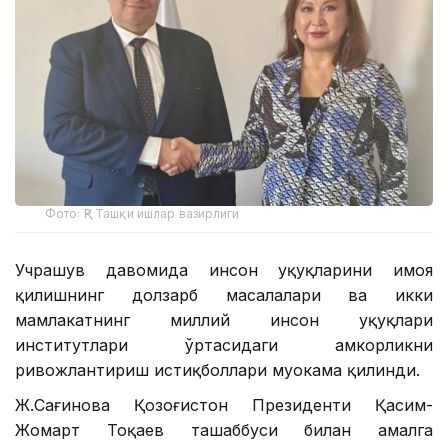
Фото: ҚР Ташқи ишлар вазирлиги
Учрашув давомида инсон ҳуқуқларини ҳимоя
қилишнинг долзарб масалалари ва икки
мамлакатнинг миллий инсон ҳуқуқлари
институтлари ўртасидаги ҳамкорликни
ривожлантириш истиқболлари муҳокама қилинди.
Ж.Сағинова Қозоғистон Президенти Қасим-
Жомарт Тоқаев ташаббуси билан амалга