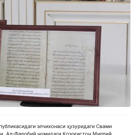
публикасидаги элчихонаси ҳузуридаги Свами
и, Ал-Фаробий номидаги Қозоғистон Миллий