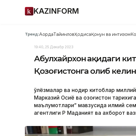
KAZINFORM
Ақорда
Тайинлов
Ҳодиса
Қонун ва интизом
Ко
Тренд:
19:40, 25 Декабр 2023
Абулхайрхон ҳақидаги ки
Қозоғистонга олиб кели
Қўлёзмалар ва нодир китоблар милли
Марказий Осиё ва Қозоғистон тарихиг
маълумотлари” мавзусида илмий сем
агентлиги ҚР Маданият ва ахборот ваз