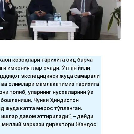
жаҳон қозоқлари тарихига оид барча
ги имкониятлар очади. Ўтган йили
адқиқот экспедицияси жуда самарали
 ва олимлари мамлакатимиз тарихига
ни топиб, уларнинг нусхаларини ўз
т бошланиши. Чунки Ҳиндистон
д жуда катта мерос тўпланган.
 ишлар давом эттирилади”, – дейди
р миллий маркази директори Жандос