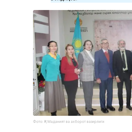
Фото: ҚР Маданият ва ахборот вазирлиги