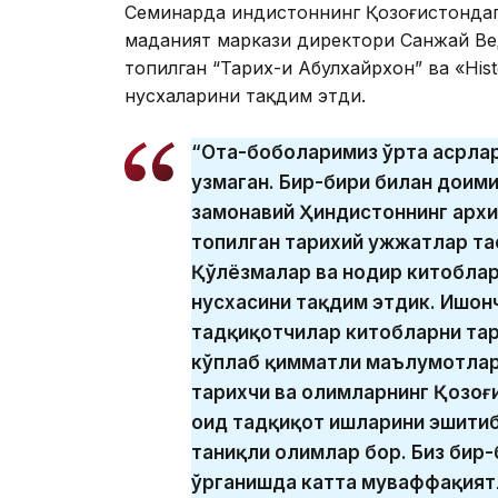
Семинарда Ҳиндистоннинг Қозоғистонда
маданият маркази директори Санжай Ве
топилган “Тарих-и Абулхайрхон” ва «His
нусхаларини тақдим этди.
“Ота-боболаримиз ўрта асрла
узмаган. Бир-бири билан доим
замонавий Ҳиндистоннинг архи
топилган тарихий ҳужжатлар т
Қўлёзмалар ва нодир китоблар
нусхасини тақдим этдик. Ишон
тадқиқотчилар китобларни тар
кўплаб қимматли маълумотлар
тарихчи ва олимларнинг Қозо
оид тадқиқот ишларини эшитиб
таниқли олимлар бор. Биз бир
ўрганишда катта муваффақиятл