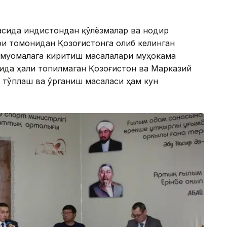
сида Ҳиндистондан қўлёзмалар ва нодир
и томонидан Қозоғистонга олиб келинган
 муомалага киритиш масалалари муҳокама
ида ҳали топилмаган Қозоғистон ва Марказий
 тўплаш ва ўрганиш масаласи ҳам кун