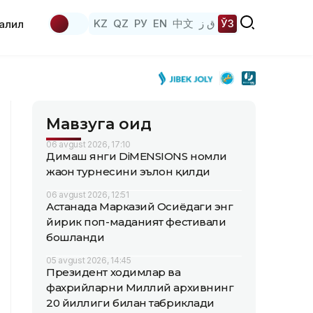
KZ
QZ
РУ
EN
中文
ق ز
ЎЗ
аҳлил
Мавзуга оид
06 avgust 2026, 17:10
Димаш янги DiMENSIONS номли
жаҳон турнесини эълон қилди
06 avgust 2026, 12:51
Астанада Марказий Осиёдаги энг
йирик поп-маданият фестивали
бошланди
05 avgust 2026, 14:45
Президент ходимлар ва
фахрийларни Миллий архивнинг
20 йиллиги билан табриклади