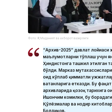
Фото: ҚР Маданият ва ахборот вазирлиги
“Архив-2025” давлат лойиҳаси 
маълумотларни тўплаш учун ян
Ҳиндистонга ташкил этилган т
бўлди. Марказ мутахассислари
оид кўплаб қимматли ҳужжатлар
ватанларига етказди. Бу фақа
архивларида қозоқ тарихига ои
Ишончим комилки, бу борадаги
Қўлёзмалар ва нодир китобла
Болдиқов.