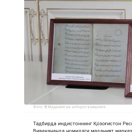
Фото: ҚР Маданият ва ахборот вазирлиги
Тадбирда Ҳиндистоннинг Қозоғистон Рес
Вивекананда номидаги маданият марказ