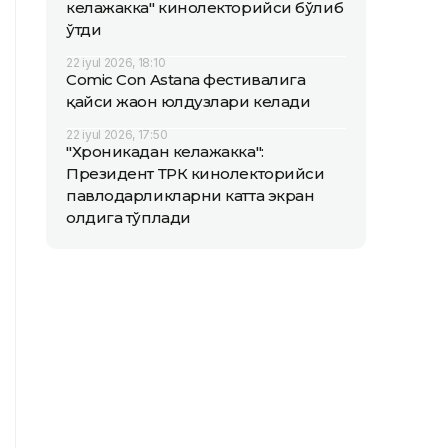
келажакка" кинолекторийси бўлиб
ўтди
22 iyul 2026, 18:10
Comic Con Astana фестивалига
қайси жаҳон юлдузлари келади
22 iyul 2026, 17:50
"Хроникадан келажакка":
Президент ТРК кинолекторийси
павлодарликларни катта экран
олдига тўплади