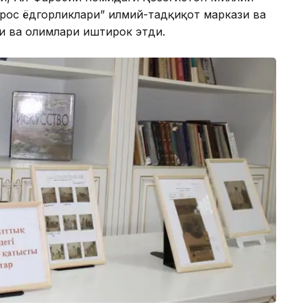
рос ёдгорликлари” илмий-тадқиқот маркази ва
и ва олимлари иштирок этди.