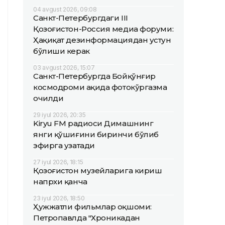
04 avgust 2026, 09:08
Санкт-Петербургдаги III
Қозоғистон-Россия медиа форуми:
Ҳақиқат дезинформациядан устун
бўлиши керак
03 avgust 2026, 15:07
Санкт-Петербургда Бойқўнғир
космодроми ҳақида фотокўргазма
очилди
29 iyul 2026, 20:35
Kiryu FM радиоси Димашнинг
янги қўшиғини биринчи бўлиб
эфирга узатади
27 iyul 2026, 18:15
Қозоғистон музейларига кириш
напрхи қанча
23 iyul 2026, 18:50
Ҳужжатли фильмлар оқшоми:
Петропавлда "Хроникадан