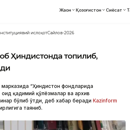
Жаҳон
Қозоғистон
Сиёсат
Т
нституциявий ислоҳот
Сайлов-2026
тоб Ҳиндистонда топилиб,
нди
й марказида “Ҳиндистон фондларида
а оид қадимий қўлёзмалар ва архив
инар бўлиб ўтди, деб хабар беради
Каzinform
ирлигига таяниб.