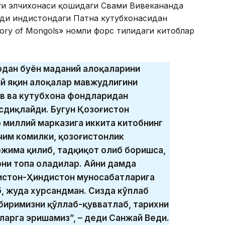
ги элчихонаси қошидаги Свами Вивекананда
ди Ҳиндистондаги Патна кутубхонасидан
tory of Mongols» номли форс тилидаги китоблар
рдан буён маданий алоқаларини
ий яқин алоқалар мавжудлигини
в ва кутубхона фондларидан
асдиқлайди. Бугун Қозоғистон
 миллий марказига иккита китобнинг
чим комилки, қозоғистонлик
жима қилиб, тадқиқот олиб боришса,
ни топа оладилар. Айни дамда
ғистон-Ҳиндистон муносабатларига
, жуда хурсандман. Сизда кўплаб
-биримизни қўллаб-қувватлаб, тарихни
арга эришамиз”, – деди Санжай Веди.