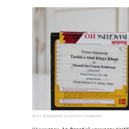
Фото: ҚР Маданият ва ахборот вазирлиги