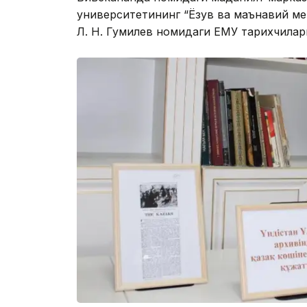
университетининг “Ёзув ва маънавий ме
Л. Н. Гумилев номидаги ЕМУ тарихчилар