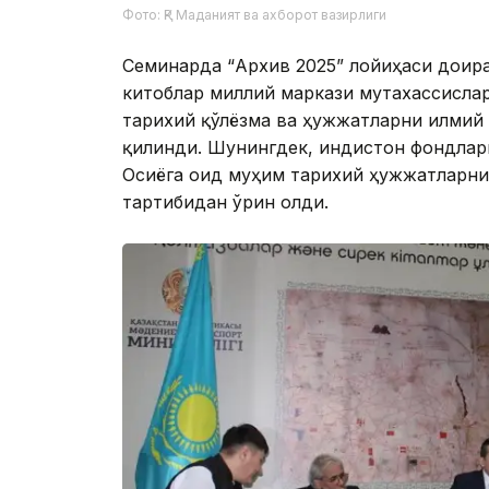
Фото: ҚР Маданият ва ахборот вазирлиги
Семинарда “Архив 2025” лойиҳаси доира
китоблар миллий маркази мутахассислар
тарихий қўлёзма ва ҳужжатларни илмий
қилинди. Шунингдек, Ҳиндистон фондлар
Осиёга оид муҳим тарихий ҳужжатларни
тартибидан ўрин олди.