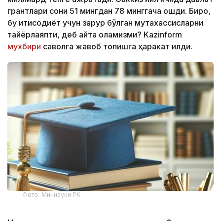
грантлари сони 51 мингдан 78 минггача ошди. Бироқ,
бу иқтисодиёт учун зарур бўлган мутахассисларни
тайёрлаяпти, деб айта оламизми? Kazinform
мухбири
саволга жавоб топишга ҳаракат қилди.
Фото: Миннауки РК