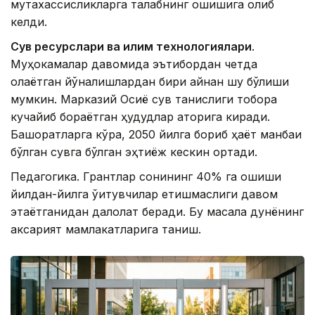
мутахассисликларга талабнинг ошишига олиб
келди.
Сув ресурслари ва иқлим технологиялари
.
Муҳокамалар давомида эътибордан четда
қолаётган йўналишлардан бири айнан шу бўлиши
мумкин. Марказий Осиё сув танқислиги тобора
кучайиб бораётган ҳудудлар қаторига киради.
Башоратларга кўра, 2050 йилга бориб ҳаёт манбаи
бўлган сувга бўлган эҳтиёж кескин ортади.
Педагогика. Грантлар сонининг 40% га ошиши
йилдан-йилга ўқитувчилар етишмаслиги давом
этаётганидан далолат беради. Бу масала дунёнинг
аксарият мамлакатларига таниш.