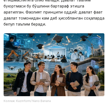
етишмаслигига олиб келади. Давлат таълим
буюртмаси бу бўшлиқни бартараф этишга
қаратилган. Фаолият принципи оддий: давлат фақат
давлат томонидан кам деб ҳисобланган соҳаларда
бепул таълим беради.
Коллаж: Kazinform/ Nano Banana