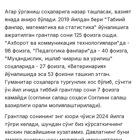
Агар ўрганиш соҳаларига назар ташласак, вазият
янада аниқроқ бўлади. 2019 йилдан бери "Табиий
фанлар, математика ва статистика" йўналишига
ажратилган грантлар сони 125 фоизга ошди.
"Ахборот ва коммуникация технологиялари"да -
98 фоизга, "Педагогика фанлари"да - 40 фоизга,
"Муҳандислик, ишлаб чиқариш ва қурилиш"
соҳаларида - 27 фоизга, «Ветеринария»
йўналишида эса 53 фоизни ташкил этган.
Гуманитар соҳаларга турғунлик хос бўлиб, сўнгги
ўн йил ичида тиббий грантлар сони 7 фоизга
камайди (соғлиқни сақлаш соҳаси Соғлиқни сақлаш
вазирлиги орқали молиялаштирилади).
Грантлар сонининг энг юқори чўққиси 2024 йилга
тўғри келади, шундан сўнг биз кўрсаткичнинг
кескин пасайишини кузатамиз. Давлатнинг буни
амалга ошириш учун молиявий имкониятлари