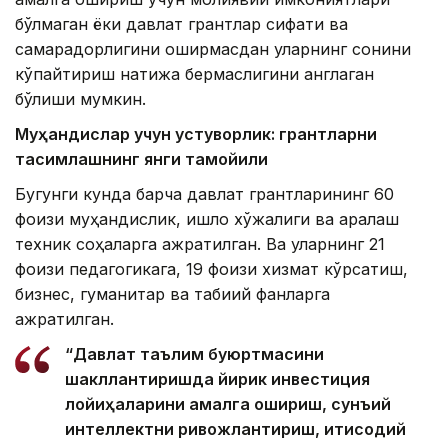
бўлмаган ёки давлат грантлар сифати ва
самарадорлигини оширмасдан уларнинг сонини
кўпайтириш натижа бермаслигини англаган
бўлиши мумкин.
Муҳандислар учун устуворлик: грантларни
тақсимлашнинг янги тамойили
Бугунги кунда барча давлат грантларининг 60
фоизи муҳандислик, қишлоқ хўжалиги ва аралаш
техник соҳаларга ажратилган. Ва уларнинг 21
фоизи педагогикага, 19 фоизи хизмат кўрсатиш,
бизнес, гуманитар ва табиий фанларга
ажратилган.
“Давлат таълим буюртмасини
шакллантиришда йирик инвестиция
лойиҳаларини амалга ошириш, сунъий
интеллектни ривожлантириш, иқтисодий