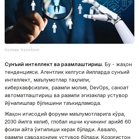
Коллаж: Kazinform
Сунъий интеллект ва рақамлаштириш
. Бу - жаҳон
тенденцияси. Агентлик келгуси йилларда сунъий
интеллект, маълумотлар таҳлили,
киберхавфсизлик, рақамли молия, DevOps, саноат
автоматлаштириш ва рақамли эгизаклар устувор
йўналишлар бўлишини таъкидламоқда.
Жаҳон иқтисодий форуми маълумотларига кўра,
2030 йилга келиб, глобал ишчи кучининг қарийб 60
фоизи қайта ўқитилиши керак бўлади. Аввало,
рақамли саводхонлик устувор бўлади. Қозоғистон