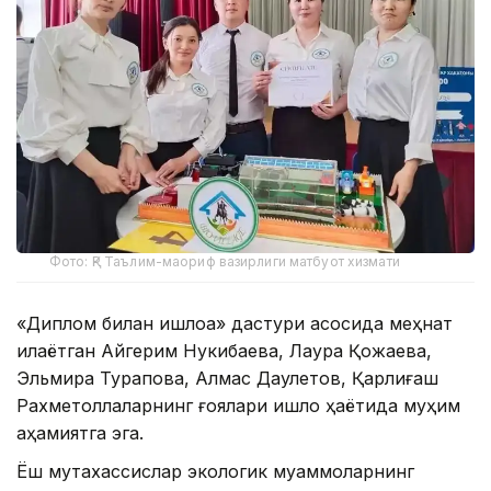
Фото: ҚР Таълим-маориф вазирлиги матбуот хизмати
«Диплом билан қишлоққа» дастури асосида меҳнат
қилаётган Айгерим Нукибаева, Лаура Қожаева,
Эльмира Турапова, Алмас Даулетов, Қарлиғаш
Рахметоллаларнинг ғоялари қишлоқ ҳаётида муҳим
аҳамиятга эга.
Ёш мутахассислар экологик муаммоларнинг