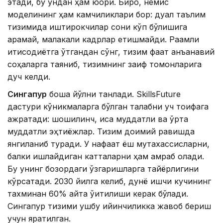
этади, бу ундан ҳам юқори. Бироқ, немис
моделининг ҳам камчиликлари бор: дуал таълим
тизимида иштирокчилар сони кўп бўлишига
қарамай, малакали кадрлар етишмайди. Рақамли
иқтисодиётга ўтгандан сўнг, тизим фақат анъанавий
соҳаларга таяниб, тизимнинг заиф томонларига
дуч келди.
Сингапур
бошқа йўлни танлади. SkillsFuture
дастури кўникмаларга бўлган талабни уч тоифага
ажратади: шошилинч, қисқа муддатли ва ўрта
муддатли эҳтиёжлар. Тизим доимий равишда
янгиланиб туради. У нафақат ёш мутахассисларни,
балки ишлайдиган катталарни ҳам қамраб олади.
Бу унинг бозордаги ўзгаришларга тайёрлигини
кўрсатади. 2030 йилга келиб, дунё ишчи кучининг
тахминан 60% қайта ўқитилиши керак бўлади.
Сингапур тизими ушбу қийинчиликка жавоб бериш
учун яратилган.