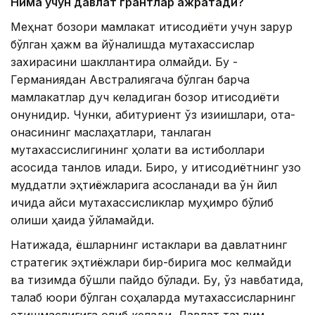
Нима учун давлат грантлар ажратади?
Меҳнат бозори мамлакат иқтисодиёти учун зарур
бўлган ҳажм ва йўналишда мутахассислар
захирасини шакллантира олмайди. Бу -
Германиядан Австралиягача бўлган барча
мамлакатлар дуч келадиган бозор иқтисодиёти
қонунидир. Чунки, абитуриент ўз қизиқишлари, ота-
онасининг маслаҳатлари, танлаган
мутахассислигининг ҳолати ва истиқболлари
асосида танлов қилади. Бироқ, у иқтисодиётнинг узоқ
муддатли эҳтиёжларига асосланади ва ўн йил
ичида қайси мутахассисликлар муҳимроқ бўлиб
қолиши ҳақида ўйламайди.
Натижада, ёшларнинг истаклари ва давлатнинг
стратегик эҳтиёжлари бир-бирига мос келмайди
ва тизимда бўшлиқ пайдо бўлади. Бу, ўз навбатида,
талаб юқори бўлган соҳаларда мутахассисларнинг