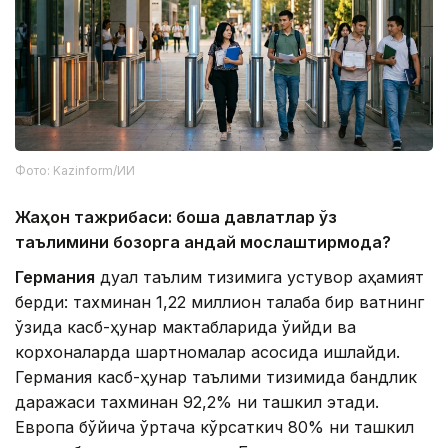
Фото: Kazinform/ИИ
Жаҳон тажрибаси: бошқа давлатлар ўз
таълимини бозорга қандай мослаштирмоқда?
Германия
дуал таълим тизимига устувор аҳамият
берди: тахминан 1,22 миллион талаба бир вақтнинг
ўзида касб-ҳунар мактабларида ўқийди ва
корхоналарда шартномалар асосида ишлайди.
Германия касб-ҳунар таълими тизимида бандлик
даражаси тахминан 92,2% ни ташкил этади.
Европа бўйича ўртача кўрсаткич 80% ни ташкил