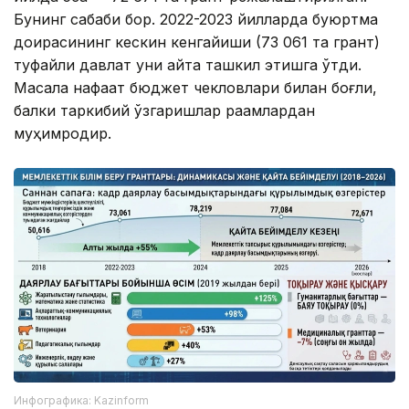
Бунинг сабаби бор. 2022-2023 йилларда буюртма
доирасининг кескин кенгайиши (73 061 та грант)
туфайли давлат уни қайта ташкил этишга ўтди.
Масала нафақат бюджет чекловлари билан боғлиқ,
балки таркибий ўзгаришлар рақамлардан
муҳимроқдир.
Инфографика: Kazinform