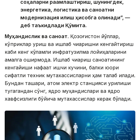
соҳаларни рақамлаштириш, шунингдек,
энергетика, логистика ва саноатни
модернизация қилиш ҳисобга олинади”, —
деб таъкидлади Қўмита.
Муҳандислик ва саноат
. Қозоғистон йўллар,
кўприклар қуриш ва ишлаб чиқаришни кенгайтириш
каби кенг кўламли инфратузилма лойиҳаларини
амалга оширмоқда. Ишлаб чиқариш саноатининг
кенгайиши нафақат ишчи кучини, балки юқори
сифатли техник мутахассисларни ҳам талаб қилади.
Бундан ташқари, атом электр станцияси қурилиши
тугагандан сўнг, ядро муҳандислари ва ядро
хавфсизлиги бўйича мутахассислар керак бўлади.