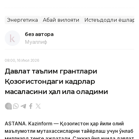
Энергетика
Абай вилояти
Истеъдодли ёшлар
без автора
Муаллиф
08:00, 16 Июл 2026
Давлат таълим грантлари
Қозоғистондаги кадрлар
масаласини ҳал қила оладими
ASTANA. Kazinform — Қозоғистон ҳар йили олий
маълумотли мутахассисларни тайёрлаш учун ўнлаб
миллиард тенге ажратади. Саккиз йил ичида давлат