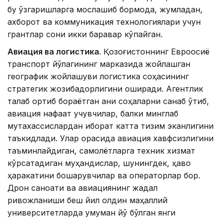
бу ўзгаришларга мослашиб бормоқда, жумладан,
ахборот ва коммуникация технологиялари учун
грантлар сони икки баравар кўпайган.
Авиация ва логистика
. Қозоғистоннинг Евроосиё
транспорт йўлагининг марказида жойлашган
географик жойлашуви логистика соҳасининг
стратегик жозибадорлигини оширади. Агентлик
талаб ортиб бораётган аниқ соҳаларни санаб ўтиб,
авиация нафақат учувчилар, балки минглаб
мутахассислардан иборат катта тизим эканлигини
таъкидлади. Улар орасида авиация хавфсизлигини
таъминлайдиган, самолётларга техник хизмат
кўрсатадиган муҳандислар, шунингдек, ҳаво
ҳаракатини бошқарувчилар ва операторлар бор.
Дрон саноати ва авиациянинг жадал
ривожланиши беш йил олдин маҳаллий
университетларда умуман йўқ бўлган янги