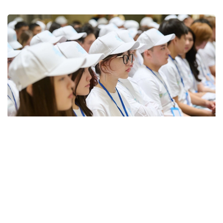
Фото: Қозыбаев университеті
Жанубий Корея
давлат томонидан тартибга
солишни университетлар ўртасидаги шиддатли
рақобат билан моҳирона уйғунлаштиришга
муваффақ бўлди. Битирувчиларнинг иш билан