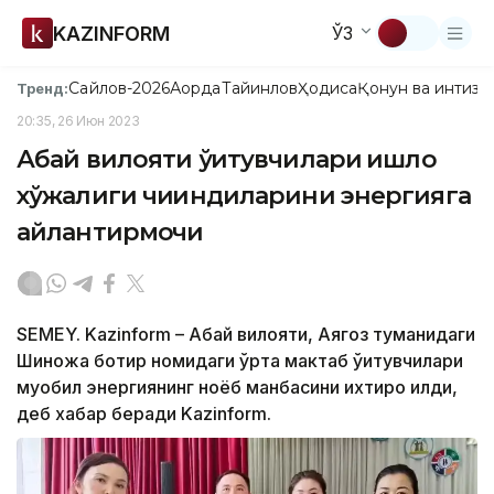
KAZINFORM
ЎЗ
Сайлов-2026
Ақорда
Тайинлов
Ҳодиса
Қонун ва интизо
Тренд:
20:35, 26 Июн 2023
Абай вилояти ўқитувчилари қишлоқ
хўжалиги чиқиндиларини энергияга
айлантирмоқчи
SEMEY. Kazinform – Абай вилояти, Аягоз туманидаги
Шинқожа ботир номидаги ўрта мактаб ўқитувчилари
муқобил энергиянинг ноёб манбасини ихтиро қилди,
деб хабар беради Kazinform.