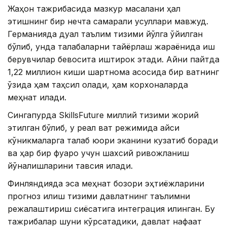
Жаҳон тажрибасида мазкур масалани ҳал
этишнинг бир нечта самарали усуллари мавжуд.
Германияда дуал таълим тизими йўлга қўйилган
бўлиб, унда талабаларни тайёрлаш жараёнида иш
берувчилар бевосита иштирок этади. Айни пайтда
1,22 миллион киши шартнома асосида бир вақтнинг
ўзида ҳам таҳсил олади, ҳам корхоналарда
меҳнат қилади.
Сингапурда SkillsFuture миллий тизими жорий
этилган бўлиб, у реал вақт режимида қайси
кўникмаларга талаб юқори эканини кузатиб боради
ва ҳар бир фуқаро учун шахсий ривожланиш
йўналишларини тавсия қилади.
Финляндияда эса меҳнат бозори эҳтиёжларини
прогноз қилиш тизими давлатнинг таълимни
режалаштириш сиёсатига интеграция қилинган. Бу
тажрибалар шуни кўрсатадики, давлат нафақат