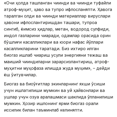
«Очиқ ҳолда ташланган чиқинди ва чиқинди туфайли
атроф-муҳит, ҳаво ва тупроқ ифлосланяпти. Ҳавога
тарқалган қолдиқ ва чиқинди материаллар вируслари
ҳавони ифлослантиришдан ташқари, тупроққа
сингиб, ёқимсиз ҳидлар, метан, водород сулфиди,
индол газларини чиқаради, одамлар орасида қорин
бўшлиғи касалликлари ва юқори нафас йўллари
касалликларини тарқатади. Биз ихтиро қилган
биогаз ишлаб чиқариш усули энергияни тежаш ва
маиший чиқиндиларни зарарсизлантириш, атроф-
муҳитни муҳофаза қилишда жуда муҳим», – дейди
ёш ўқитувчилар.
Биогаз ва биоўғитлар экинларнинг яхши ўсиши
учун ишлатилиши мумкин ва уй ҳайвонлари ва
қушлар учун озуқа аралашмаси шаклида қўлланилиши
мумкин. Ҳозир қишлоқнинг ярми биогаз орқали
иссиқлик билан таъминлаб келиняпти.