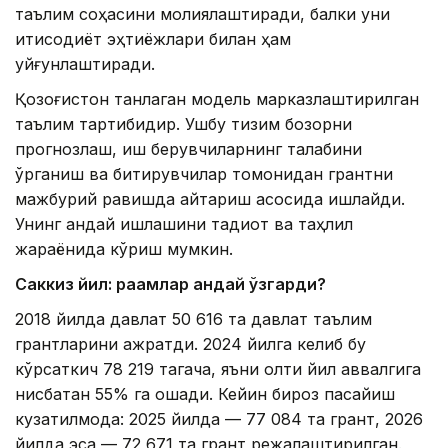
таълим соҳасини молиялаштиради, балки уни
иқтисодиёт эҳтиёжлари билан ҳам
уйғунлаштиради.
Қозоғистон танлаган модель марказлаштирилган
таълим тартибидир. Ушбу тизим бозорни
прогнозлаш, иш берувчиларнинг талабини
ўрганиш ва битирувчилар томонидан грантни
мажбурий равишда қайтариш асосида ишлайди.
Унинг қандай ишлашини тадқиқот ва таҳлил
жараёнида кўриш мумкин.
Саккиз йил: рақамлар қандай ўзгарди?
2018 йилда давлат 50 616 та давлат таълим
грантларини ажратди. 2024 йилга келиб бу
кўрсаткич 78 219 тагача, яъни олти йил аввалгига
нисбатан 55% га ошади. Кейин бироз пасайиш
кузатилмоқда: 2025 йилда — 77 084 та грант, 2026
йилда эса — 72 671 та грант режалаштирилган.