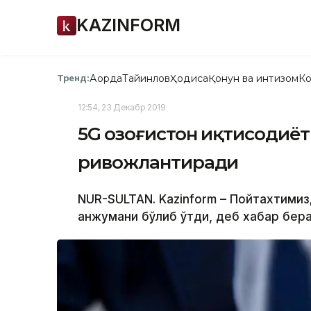
KAZINFORM
Ақорда
Тайинлов
Ҳодиса
Қонун ва интизом
Ко
Тренд:
12:54, 23 Декабр 2019
5G Қозоғистон иқтисодиё
ривожлантиради
NUR-SULTAN. Kazinform – Пойтахтимизд
анжумани бўлиб ўтди, деб хабар бера