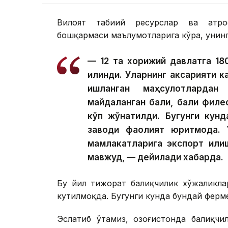
Вилоят табиий ресурслар ва атро
бошқармаси маълумотларига кўра, унинг
— 12 та хорижий давлатга 18
қилинди. Уларнинг аксарияти к
ишланган маҳсулотлардан
майдаланган балиқ, балиқ филес
кўп жўнатилди. Бугунги кунд
заводи фаолият юритмоқда. 
мамлакатларига экспорт қилиш
мавжуд, — дейилади хабарда.
Бу йил тижорат балиқчилик хўжаликла
кутилмоқда. Бугунги кунда бундай ферме
Эслатиб ўтамиз, Қозоғистонда балиқч