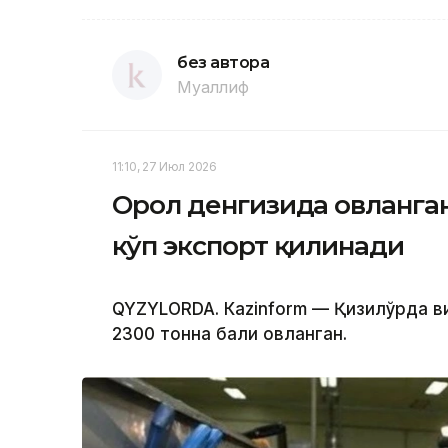
без автора
Муаллиф
11:10, 27 Июл 2026
Орол денгизида овланган
кўп экспорт қилинади
QYZYLORDA. Кazinform — Қизилўрда в
2300 тонна балиқ овланган.