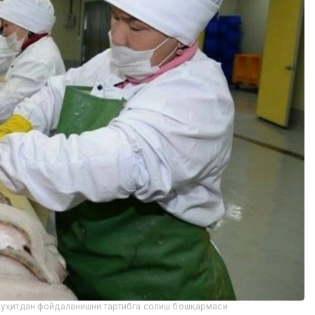
-муҳитдан фойдаланишни тартибга солиш бошқармаси