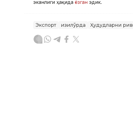
эканлиги ҳақида
ёзган
эдик.
Экспорт
Қизилўрда
Ҳудудларни ри
Бекабат Узаков
Муаллиф
17:50, 22 Июл 2026
"Хроникадан келажакка"
кинолекторийси павлода