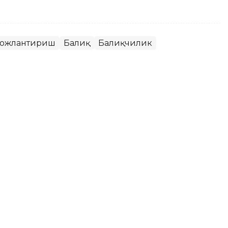
вожлантириш
Балиқ
Балиқчилик
: Президент ТРК
рликларни катта экран