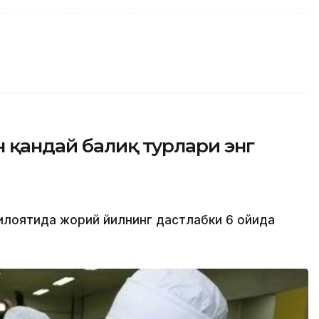
 қандай балиқ турлари энг
илоятида жорий йилнинг дастлабки 6 ойида