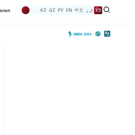
KZ
QZ
РУ
EN
中文
ق ز
ЎЗ
аҳлил