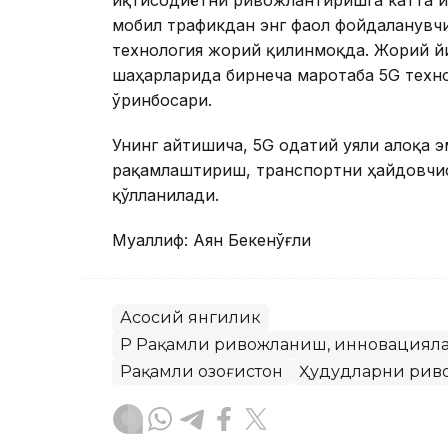
мобил трафикдан энг фаол фойдаланувч
технология жорий қилинмоқда. Жорий й
шаҳарларида бирнеча маротаба 5G техно
ўринбосари.
Унинг айтишича, 5G одатий уяли алоқа 
рақамлаштириш, транспортни ҳайдовчис
қўлланилади.
Муаллиф: Аян Бекенўғли
Асосий янгилик
ҚР Рақамли ривожланиш, инновацияла
Рақамли Қозоғистон
Ҳудудларни рив