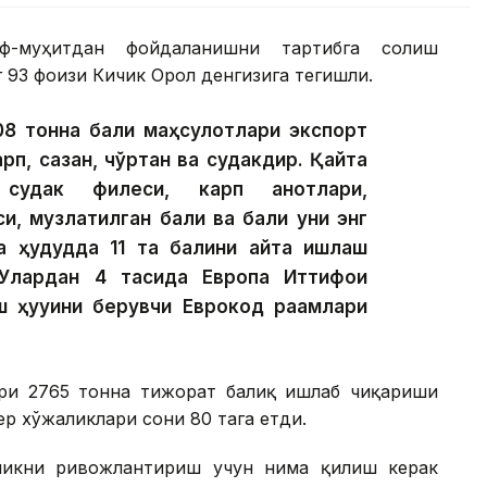
ф-муҳитдан фойдаланишни тартибга солиш
 93 фоизи Кичик Орол денгизига тегишли.
08 тонна балиқ маҳсулотлари экспорт
арп, сазан, чўртан ва судакдир. Қайта
 судак филеси, карп қанотлари,
и, музлатилган балиқ ва балиқ уни энг
а ҳудудда 11 та балиқни қайта ишлаш
Улардан 4 тасида Европа Иттифоқи
 ҳуқуқини берувчи Еврокод рақамлари
ри 2765 тонна тижорат балиқ ишлаб чиқариши
р хўжаликлари сони 80 тага етди.
иликни ривожлантириш учун нима қилиш керак