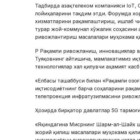
Тадбирда Қазақтелеком компанияси IoТ, 
лойиҳаларини тақдим этди. Форумда хо
хизматларини рақамлаштириш, ишлаб ч
турар жой-коммунал хўжалик соҳасини 
ривожлантириш масалалари муҳокама қ
ҚР Рақамли ривожланиш, инновациялар 
Туяқовнинг айтишича, мамлакатимиз и
технологиялар хал қилувчи аҳамият касб
«Елбасы ташаббуси билан «Рақамли Қозо
иқтисодиётнинг барча соҳаларини рақа
телепроекция инфратузилмасини ривожла
Ҳозирда бирқатор давлатлар 5G тармоғ
«Яқиндагина Мисрнинг Шарм-ал-Шайх ш
жорий қилиш масалалари муҳокама қили
иқтисодиётни ривожлантиришга катта иж