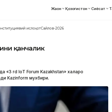
Жаҳон
Қозоғистон
Сиёсат
Т
нституциявий ислоҳот
Сайлов-2026
тини қанчалик
а «3 rd IoТ Forum Kazakhstan» халқаро
ди Kazinform мухбири.