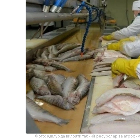
Фото: Қизилўрда вилояти табиий ресурслар ва атроф