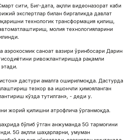
Смарт сити, Биг-дата, ақлли видеоназорат каби
рижий экспертлар билан биргаликда давлат
иқаришни технологик трансформация қилиш,
автоматлаштириш, молия технологияларини
илинди.
ва аэрокосмик саноат вазири ўринбосари Дарин
қтисодиётини ривожлантиришда рақамли
 этади.
ғистон» дастури амалга оширилмоқда. Дастурда
млаштириш тезкор ва ишончли ҳимояланган
нтириш кўзда тутилган», - деди у.
ини жорий қилишни атрофлича ўрганмоқда.
аҳрида бўлиб ўтган анжуманда 5G тармоғини
нди. 5G ақлли шаҳарларни, умуман
обий таъсир кўрсатади. Қозоғистон минтақада