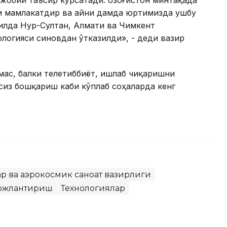
и мамлакатдир ва айни дамда юртимизда ушбу
илда Нур-Султан, Алмати ва Чимкент
логияси синовдан ўтказилди», - деди вазир
эмас, балки телетиббиёт, ишлаб чиқаришни
из бошқариш каби кўплаб соҳаларда кенг
р ва аэрокосмик саноат вазирлиги
ожлантириш
Технологиялар