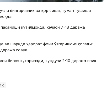
кучли ёғингарчилик ва қор ёғиши, туман тушиши
моқда.
з пасайиши кутилмоқда, кечаси 7-18 даража
а ва шарқда ҳарорат фони ўзгаришсиз қолади:
 даража совуқ.
аси бироз кутарилади, кундузи 2-10 даража илиқ
ик