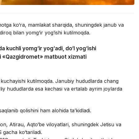
umotga ko‘ra, mamlakat sharqida, shuningdek janub va
iroq bilan yomg‘ir yog‘ishi kutilmoqda.
a kuchli yomg‘ir yog‘adi, do‘l yog‘ishi
adi «Qazgidromet» matbuot xizmati
 kuchayishi kutilmoqda. Janubiy hududlarda chang
oliy hududlarda esa kechasi va ertalab ayrim joylarda
saqlanib qolishini ham alohida ta’kidladi.
n, Atirau, Aqto‘be viloyatlari, shuningdek Jetisu va
 gacha ko‘tariladi.