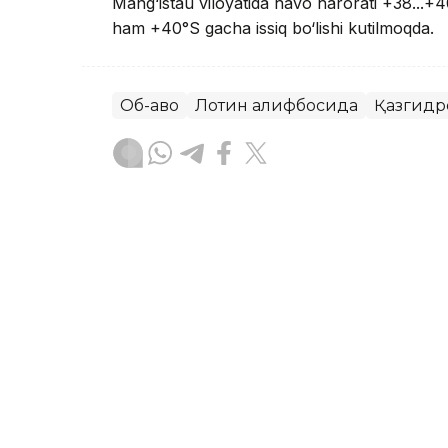
Mang‘istau viloyatida havo harorati +38...+40
ham +40°S gacha issiq bo‘lishi kutilmoqda.
Об-ҳаво
Лотин алифбосида
Қазгидр
Ляззат Сейданова
Муаллиф
08:35, 06 Август 2026
Qozog‘iston shimolida havo
42 darajagacha issiq bo‘lad