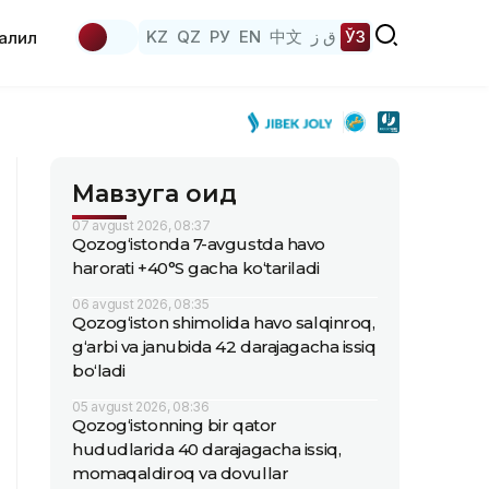
KZ
QZ
РУ
EN
中文
ق ز
ЎЗ
аҳлил
Мавзуга оид
07 avgust 2026, 08:37
Qozog‘istonda 7-avgustda havo
harorati +40°S gacha ko‘tariladi
06 avgust 2026, 08:35
Qozog‘iston shimolida havo salqinroq,
g‘arbi va janubida 42 darajagacha issiq
bo‘ladi
05 avgust 2026, 08:36
Qozog‘istonning bir qator
hududlarida 40 darajagacha issiq,
momaqaldiroq va dovullar