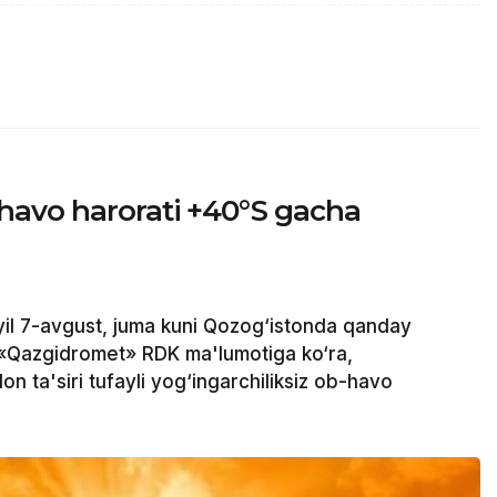
havo harorati +40°S gacha
il 7-avgust, juma kuni Qozog‘istonda qanday
 «Qazgidromet» RDK ma'lumotiga ko‘ra,
on ta'siri tufayli yog‘ingarchiliksiz ob-havo