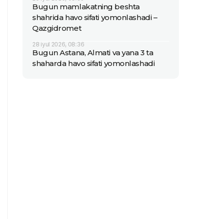
Bugun mamlakatning beshta
shahrida havo sifati yomonlashadi –
Qazgidromet
28 iyul 2026, 08:36
Bugun Astana, Almati va yana 3 ta
shaharda havo sifati yomonlashadi