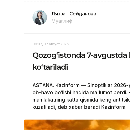
Ляззат Сейданова
Муаллиф
08:37, 07 Август 2026
Qozog‘istonda 7-avgustda 
ko‘tariladi
ASTANA. Kazinform — Sinoptiklar 2026-y
ob-havo bo‘lishi haqida ma'lumot berdi.
mamlakatning katta qismida keng antitsikl
kuzatiladi, deb xabar beradi Kazinform.