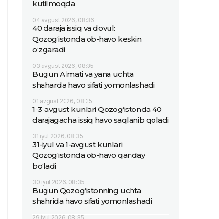
kutilmoqda
04 avgust 2026, 08:36
40 daraja issiq va dovul:
Qozog‘istonda ob-havo keskin
o‘zgaradi
03 avgust 2026, 08:35
Bugun Almati va yana uchta
shaharda havo sifati yomonlashadi
01 avgust 2026, 08:35
1-3-avgust kunlari Qozog‘istonda 40
darajagacha issiq havo saqlanib qoladi
31 iyul 2026, 08:35
31-iyul va 1-avgust kunlari
Qozog‘istonda ob-havo qanday
bo‘ladi
30 iyul 2026, 08:35
Bugun Qozog‘istonning uchta
shahrida havo sifati yomonlashadi
29 iyul 2026, 08:35