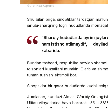
Фото: Казгидромет
Shu bilan birga, sinoptiklar tarqatgan ma’l
janubi-sharqning tog‘li hududlarida momaqald
“Sharqiy hududlarda ayrim joylard
ham istisno etilmaydi”, — deyil
xabarida.
Bundan tashqari, respublika bo‘ylab shamol
to‘zonlari kuzatilishi mumkin. G‘arb va shim
tuman tushishi ehtimoli bor.
Sinoptiklar bir qator hududlarda kuchli issiq 
Jumladan, kunduzi Almati, G‘arbiy Qozog‘isto
Ulitau viloyatlarida havo harorati +35...+38°S