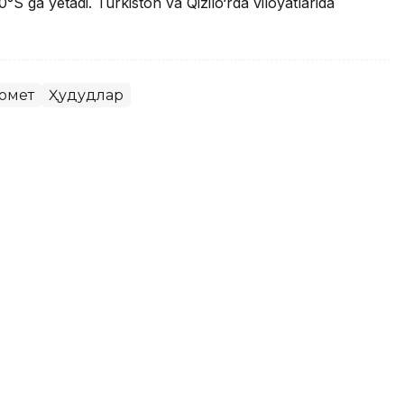
°S ga yetadi. Turkiston va Qizilo‘rda viloyatlarida
омет
Ҳудудлар
 salqinroq, g‘arbi va janubida
i