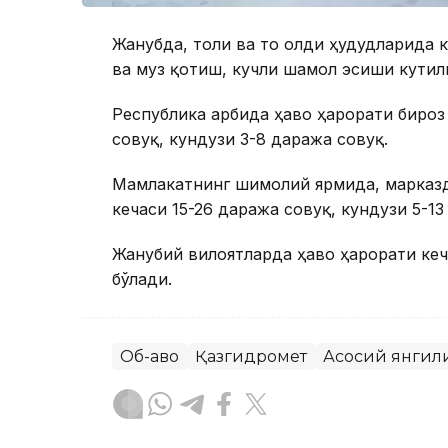
Жанубда, тоғли ва тоғ олди ҳудудларида 
ва муз қотиш, кучли шамол эсиши кутил
Республика ғарбида ҳаво ҳарорати биро
совуқ, кундузи 3-8 даража совуқ.
Мамлакатнинг шимолий ярмида, марказд
кечаси 15-26 даража совуқ, кундузи 5-13
Жанубий вилоятларда ҳаво ҳарорати кеч
бўлади.
Об-ҳаво
Қазгидромет
Асосий янгил