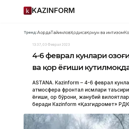
KAZINFORM
Ақорда
Тайинлов
Ҳодиса
Қонун ва интизом
Ко
Тренд:
13:37, 03 Феврал 2023
4-6 феврал кунлари Қозо
ва қор ёғиши кутилмоқд
ASTANA. Кazinform – 4-6 феврал кунл
атмосфера фронтал қисмлари таъсирид
ёғиши, қор бўрони, жанубий вилоятла
беради Кazinform «Қазгидромет» РДК