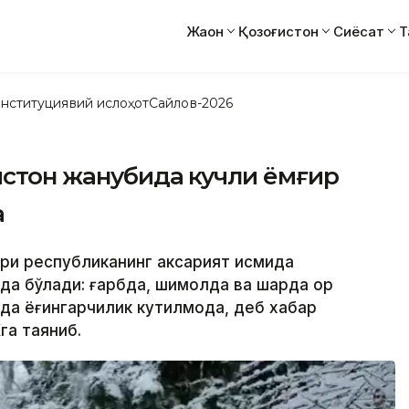
Жаҳон
Қозоғистон
Сиёсат
Т
нституциявий ислоҳот
Сайлов-2026
ғистон жанубида кучли ёмғир
а
ари республиканинг аксарият қисмида
а бўлади: ғарбда, шимолда ва шарқда қор
рда ёғингарчилик кутилмоқда, деб хабар
га таяниб.