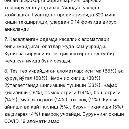
билан шифокорга борганларнинг барчаси
текширувдан ўтадилар. Ухандан узоқда
жойлашган Гуангдонг провинциясида 320 минг
киши текширилди, улардан 0,14 фоизида вирус
аниқланди.
7. Касалланган одамда касаллик аломатлари
билинмайдиган ҳолатлар жуда кам учрайди.
Кўпинча вирусли инфекция юқтирган одам бир
неча кун ичида буни сезади.
8. Тез-тез учрайдиган аломатлар: иситма (88%) ва
қуруқ йўтал (68%), ёмон ҳис қилиш (38%),
йўталаётганда шилимшиқ тушиши (33%), нафас
қисилиши (18%), томоқ оғриғи (14%), бош оғриғи
(14%), мушак оғриғи (14%), титроқ (11%). Кўнгил
айниши ва қайт қилиш (5%), бурун тиқилиши (5%)
ва диарея (4%) камроқ учрайди. Буруннинг оқиши
COVID-19 аломати эмас.