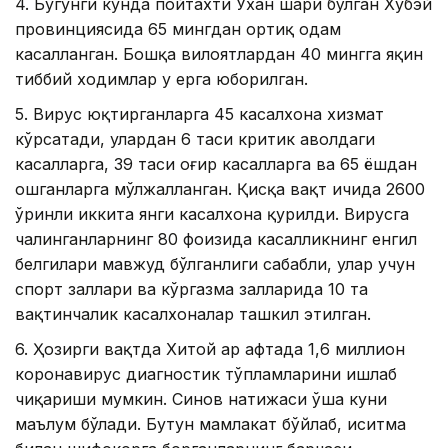
4. Бугунги кунда пойтахти Ухан шаҳри бўлган Хубэй
провинциясида 65 мингдан ортиқ одам
касалланган. Бошқа вилоятлардан 40 мингга яқин
тиббий ходимлар у ерга юборилган.
5. Вирус юқтирганларга 45 касалхона хизмат
кўрсатади, улардан 6 таси критик аҳволдаги
касалларга, 39 таси оғир касалларга ва 65 ёшдан
ошганларга мўлжалланган. Қисқа вақт ичида 2600
ўринли иккита янги касалхона қурилди. Вирусга
чалинганларнинг 80 фоизида касалликнинг енгил
белгилари мавжуд бўлганлиги сабабли, улар учун
спорт заллари ва кўргазма залларида 10 та
вақтинчалик касалхоналар ташкил этилган.
6. Ҳозирги вақтда Хитой ҳар ҳафтада 1,6 миллион
коронавирус диагностик тўпламларини ишлаб
чиқариши мумкин. Синов натижаси ўша куни
маълум бўлади. Бутун мамлакат бўйлаб, иситма