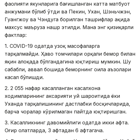
фаолияти якунларига бағишланган катта матбуот
анжумани бўлиб ўтди ва Пекин, Ухан, Шэньчжэн,
Гуангжоу ва Чэндуга борилган ташрифлар ҳақида
махсус маъруза нашр этилди. Мана энг қизиқарли
фактлар:
1. COVID-19 одатда узоқ масофаларга
тарқалмайди. Ҳаво томчилари орқали бемор билан
яқин алоқада бўлгандагина юқтириш мумкин. Шу
сабабли, аввал бошида беморнинг оила аъзолари
касал бўлишди.
2. 2 055 нафар касалланган касалхона
ходимларининг аксарияти уй шароитида ёки
Уханда тарқалишининг дастлабки босқичларида,
барча чоралар кўрилмаган пайтда юқтиришган.
3. Касалликнинг давомийлиги одатда икки ҳафта.
Оғир ҳолатларда, 3 ҳафтадан 6 ҳафтагача.