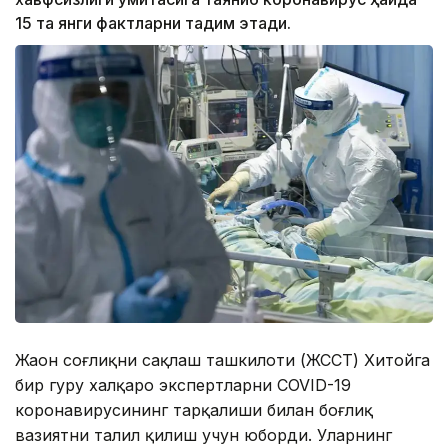
15 та янги фактларни тақдим этади.
Жаҳон соғлиқни сақлаш ташкилоти (ЖССТ) Хитойга
бир гуруҳ халқаро экспертларни COVID-19
коронавирусининг тарқалиши билан боғлиқ
вазиятни таҳлил қилиш учун юборди. Уларнинг