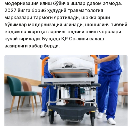
модернизация қилиш бўйича ишлар давом этмоқда.
2027 йилга бориб ҳудудий травматология
марказлари тармоғи яратилади, шокка қарши
бўлимлар модернизация қилинади, шошилинч тиббий
ёрдам ва жароҳатларнинг олдини олиш чоралари
кучайтирилади. Бу ҳақда ҚР Соғлиқни сақлаш
вазирлиги хабар берди.