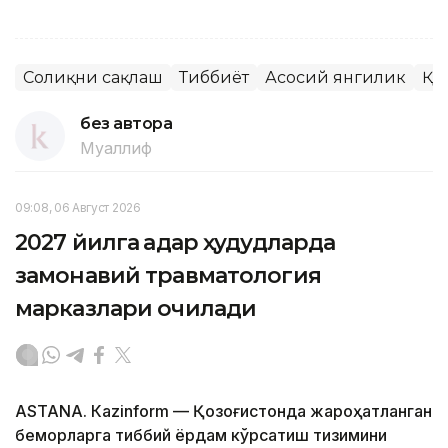
Соғлиқни сақлаш
Тиббиёт
Асосий янгилик
ҚР
без автора
Муаллиф
09:08, 06 Август 2026
2027 йилга қадар ҳудудларда
замонавий травматология
марказлари очилади
ASTANА. Кazinform — Қозоғистонда жароҳатланган
беморларга тиббий ёрдам кўрсатиш тизимини