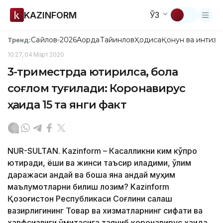
KAZINFORM
ЎЗ
Сайлов-2026
Ақорда
Тайинлов
Ҳодиса
Қонун ва интизо
Тренд:
10:27, 04 Март 2020
3-триместрда юқтирилса, бола
соғлом туғилади: Коронавирус
ҳақида 15 та янги факт
NUR-SULTAN. Kazinform – Касалликни ким кўпроқ
юқтиради, ёши ва жинси таъсир қиладими, ўлим
даражаси қандай ва бошқа яна қандай муҳим
маълумотларни билиш лозим? Kazinform
Қозоғистон Республикаси Соғлиқни сақлаш
вазирлигининг Товар ва хизматларнинг сифати ва
хавфсизлиги қўмитасига таяниб коронавирус ҳақида