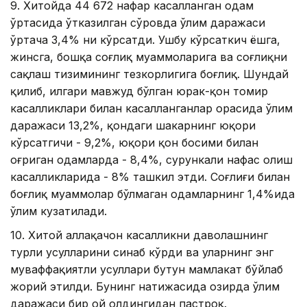
9. Хитойда 44 672 нафар касалланган одам
ўртасида ўтказилган сўровда ўлим даражаси
ўртача 3,4% ни кўрсатди. Ушбу кўрсаткич ёшга,
жинсга, бошқа соғлиқ муаммоларига ва соғлиқни
сақлаш тизимининг тезкорлигига боғлиқ. Шундай
қилиб, илгари мавжуд бўлган юрак-қон томир
касалликлари билан касалланганлар орасида ўлим
даражаси 13,2%, қондаги шакарнинг юқори
кўрсатгичи - 9,2%, юқори қон босими билан
оғриган одамларда - 8,4%, сурункали нафас олиш
касалликларида - 8% ташкил этди. Соғлиғи билан
боғлиқ муаммолар бўлмаган одамларнинг 1,4%ида
ўлим кузатилади.
10. Хитой аллақачон касалликни даволашнинг
турли усулларини синаб кўрди ва уларнинг энг
муваффақиятли усуллари бутун мамлакат бўйлаб
жорий этилди. Бунинг натижасида ҳозирда ўлим
даражаси бир ой олдингидан пастроқ.