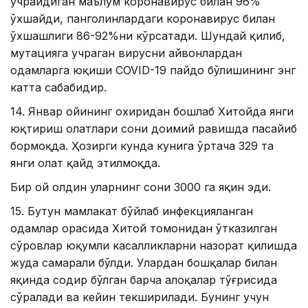
учрайдиган маълум коронавирус билан 96%
ўхшайди, панголинлардаги коронавирус билан
ўхшашлиги 86-92%ни кўрсатади. Шундай қилиб,
мутацияга учраган вирусни ҳайвонлардан
одамларга юқиши COVID-19 пайдо бўлишининг энг
катта сабабидир.
14. Январ ойининг охиридан бошлаб Хитойда янги
юқтириш ҳолатлари сони доимий равишда пасайиб
бормоқда. Ҳозирги кунда кунига ўртача 329 та
янги ҳолат қайд этилмоқда.
Бир ой олдин уларнинг сони 3000 га яқин эди.
15. Бутун мамлакат бўйлаб инфекцияланган
одамлар орасида Хитой томонидан ўтказилган
сўровлар юқумли касалликларни назорат қилишда
жуда самарали бўлди. Улардан бошқалар билан
яқинда содир бўлган барча алоқалар тўғрисида
сўралади ва кейин текширилади. Бунинг учун