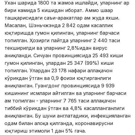
Ухан шаҳрида 1800 та жамоа ишлайди, уларнинг ҳар
бири камида 5 кишидан иборат. Аммо шаҳар
ташқарисидаги саъи-ҳаракатлар ҳам жуда яхши.
Масалан, Шэньчжэнда 2 842 одам касаллик
юқтиришда гумон қилинган, уларнинг барчаси
топилган. Ҳозирги пайтда уларнинг 2 440 таси
текширилди ва уларнинг 2,8%идан вирус
аниқланди. Сичуан провинциясида 25 493 киши
гумон қилинган, улардан 25 347 (99%) киши
топилган. Улардан 23 178 нафари аллақачон
кўрикдан ўтган ва 0,9 фоизи юқтирганлиги
аниқланган. Гуангдонг провинциясида 9 939
кишининг исмлари айтилган ва уларнинг барчаси
ҳам топилган - уларнинг 7 765 таси аллақачон
тиббий кўрикдан ўтган ва 4,8% касалланганлиги
аниқланган. Бу шуни англатадики, инфекцияланган
одам билан алоқа қилганда, коронавирусни
юқтириш эҳтимоли 1 дан 5% гача.