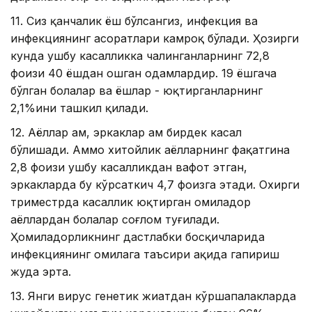
11. Сиз қанчалик ёш бўлсангиз, инфекция ва
инфекциянинг асоратлари камроқ бўлади. Ҳозирги
кунда ушбу касалликка чалинганларнинг 72,8
фоизи 40 ёшдан ошган одамлардир. 19 ёшгача
бўлган болалар ва ёшлар - юқтирганларнинг
2,1%ини ташкил қилади.
12. Аёллар ҳам, эркаклар ҳам бирдек касал
бўлишади. Аммо хитойлик аёлларнинг фақатгина
2,8 фоизи ушбу касалликдан вафот этган,
эркакларда бу кўрсаткич 4,7 фоизга этади. Охирги
триместрда касаллик юқтирган ҳомиладор
аёллардан болалар соғлом туғилади.
Ҳомиладорликнинг дастлабки босқичларида
инфекциянинг ҳомилага таъсири ҳақида гапириш
жуда эрта.
13. Янги вирус генетик жиҳатдан кўршапалакларда