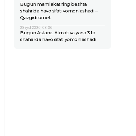
Bugun mamlakatning beshta
shahrida havo sifati yomonlashadi –
Qazgidromet
28 iyul 2026, 08:36
Bugun Astana, Almati va yana 3 ta
shaharda havo sifati yomonlashadi