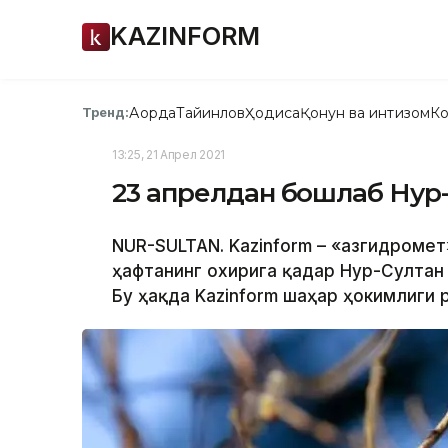
KAZINFORM
Ақорда
Тайинлов
Ҳодиса
Қонун ва интизом
Ко
Тренд:
13:25, 21 Апрел 2021
23 апрелдан бошлаб Нур-
NUR-SULTAN. Kazinform – «Қазгидроме
ҳафтанинг охирига қадар Нур-Султан
Бу ҳақда Kazinform шаҳар ҳокимлиги 