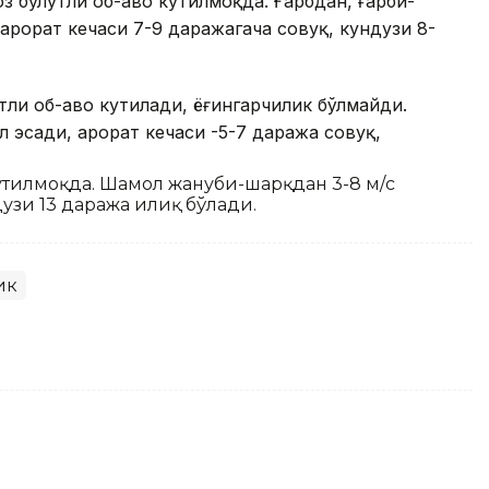
з булутли об-ҳаво кутилмоқда. Ғарбдан, ғарби-
ҳарорат кечаси 7-9 даражагача совуқ, кундузи 8-
тли об-ҳаво кутилади, ёғингарчилик бўлмайди.
эсади, ҳарорат кечаси -5-7 даража совуқ,
кутилмоқда. Шамол жануби-шарқдан 3-8 м/с
ндузи 13 даража илиқ бўлади.
ик