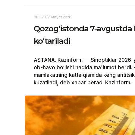
08:37, 07 Август 2026
Qozog‘istonda 7-avgustda 
ko‘tariladi
ASTANA. Kazinform — Sinoptiklar 2026-y
ob-havo bo‘lishi haqida ma'lumot berdi.
mamlakatning katta qismida keng antitsikl
kuzatiladi, deb xabar beradi Kazinform.