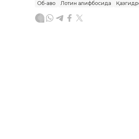
Об-ҳаво
Лотин алифбосида
Қазгидр
Ляззат Сейданова
Муаллиф
08:35, 06 Август 2026
Qozog‘iston shimolida havo
42 darajagacha issiq bo‘lad
ASTANA. Kazinform – “Qazgidromet” RDK
ob-havo ma’lumotlarini e’lon qildi.