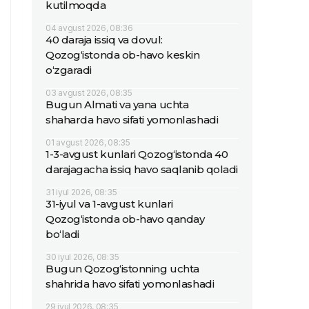
kutilmoqda
04 avgust 2026, 08:36
40 daraja issiq va dovul:
Qozog‘istonda ob-havo keskin
o‘zgaradi
03 avgust 2026, 08:35
Bugun Almati va yana uchta
shaharda havo sifati yomonlashadi
01 avgust 2026, 08:35
1-3-avgust kunlari Qozog‘istonda 40
darajagacha issiq havo saqlanib qoladi
31 iyul 2026, 08:35
31-iyul va 1-avgust kunlari
Qozog‘istonda ob-havo qanday
bo‘ladi
30 iyul 2026, 08:35
Bugun Qozog‘istonning uchta
shahrida havo sifati yomonlashadi
29 iyul 2026, 08:35