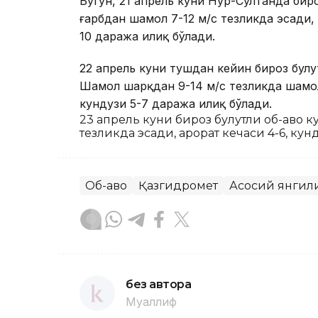
Бугун, 21 апрель куни Нур-Султанда биро
ғарбдан шамол 7-12 м/с тезликда эсади, 
10 даража илиқ бўлади.
22 апрель куни тушдан кейин бироз булу
Шамол шарқдан 9-14 м/с тезликда шамол 
кундузи 5-7 даража илиқ бўлади.
23 апрель куни бироз булутли об-ҳаво 
тезликда эсади, ҳарорат кечаси 4-6, ку
Об-ҳаво
Қазгидромет
Асосий янгил
без автора
Муаллиф