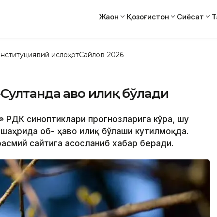
Жаҳон
Қозоғистон
Сиёсат
Т
нституциявий ислоҳот
Сайлов-2026
Султанда ҳаво илиқ бўлади
т» РДК синоптиклари прогнозларига кўра, шу
 шаҳрида об- ҳаво илиқ бўлаши кутилмоқда.
расмий сайтига асосланиб хабар беради.