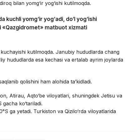
iroq bilan yomg‘ir yog‘ishi kutilmoqda.
a kuchli yomg‘ir yog‘adi, do‘l yog‘ishi
adi «Qazgidromet» matbuot xizmati
 kuchayishi kutilmoqda. Janubiy hududlarda chang
oliy hududlarda esa kechasi va ertalab ayrim joylarda
saqlanib qolishini ham alohida ta’kidladi.
n, Atirau, Aqto‘be viloyatlari, shuningdek Jetisu va
 gacha ko‘tariladi.
°S ga yetadi. Turkiston va Qizilo‘rda viloyatlarida