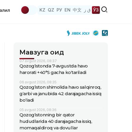
KZ
QZ
РУ
EN
中文
ق ز
ЎЗ
аҳлил
Мавзуга оид
07 avgust 2026, 08:37
Qozog‘istonda 7-avgustda havo
harorati +40°S gacha ko‘tariladi
06 avgust 2026, 08:35
Qozog‘iston shimolida havo salqinroq,
g‘arbi va janubida 42 darajagacha issiq
bo‘ladi
05 avgust 2026, 08:36
Qozog‘istonning bir qator
hududlarida 40 darajagacha issiq,
momaqaldiroq va dovullar