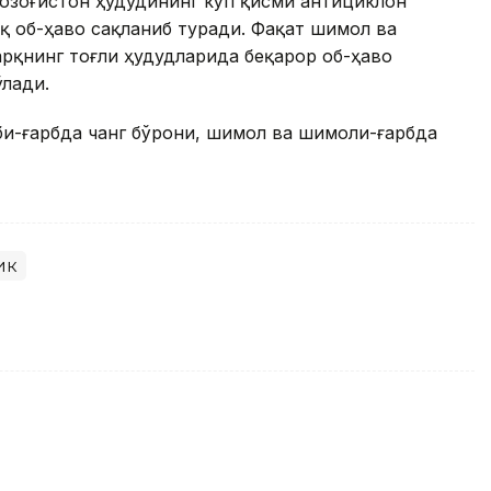
Қозоғистон ҳудудининг кўп қисми антициклон
қ об-ҳаво сақланиб туради. Фақат шимол ва
рқнинг тоғли ҳудудларида беқарор об-ҳаво
ўлади.
и-ғарбда чанг бўрони, шимол ва шимоли-ғарбда
ик