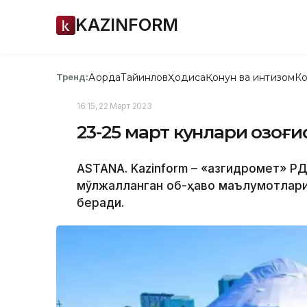
KAZINFORM
Ақорда
Тайинлов
Ҳодиса
Қонун ва интизом
Ко
Тренд:
16:15, 22 Март 2023
23-25 март кунлари Қозоғ
ASTANA. Kazinform – «Қазгидромет» РД
мўлжалланган об-ҳаво маълумотларин
беради.