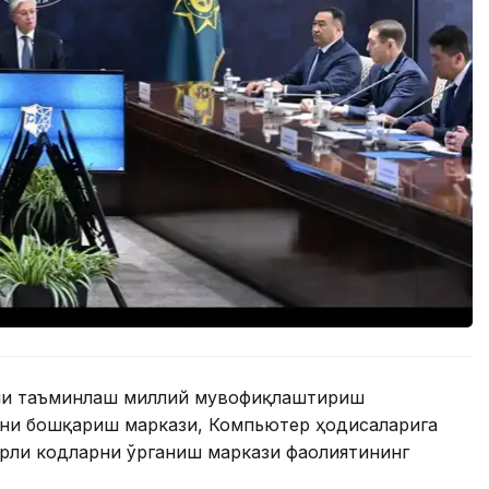
ини таъминлаш миллий мувофиқлаштириш
ни бошқариш маркази, Компьютер ҳодисаларига
рли кодларни ўрганиш маркази фаолиятининг