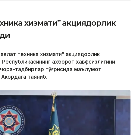
ехника хизмати” акциядорлик
рди
авлат техника хизмати” акциядорлик
н Республикасининг ахборот хавфсизлигини
 чора-тадбирлар тўғрисида маълумот
 Акордага таяниб.