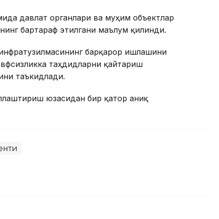
мида давлат органлари ва муҳим объектлар
нинг бартараф этилгани маълум қилинди.
 инфратузилмасининг барқарор ишлашини
хавфсизликка таҳдидларни қайтариш
ини таъкидлади.
ллаштириш юзасидан бир қатор аниқ
енти