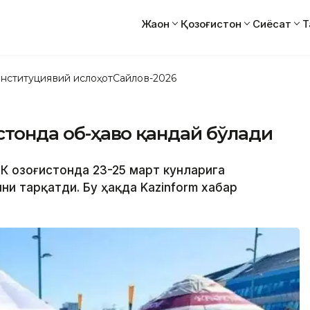
Жаҳон
Қозоғистон
Сиёсат
Т
нституциявий ислоҳот
Сайлов-2026
истонда об-ҳаво қандай бўлади
К Қозоғистонда 23-25 март кунларига
и тарқатди. Бу ҳақда Kazinform хабар