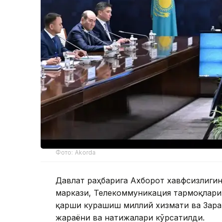
Фото: Akorda
Давлат раҳбарига Ахборот хавфсизлиг
маркази, Телекоммуникация тармоқлари
қарши курашиш миллий хизмати ва Зара
жараёни ва натижалари кўрсатилди.