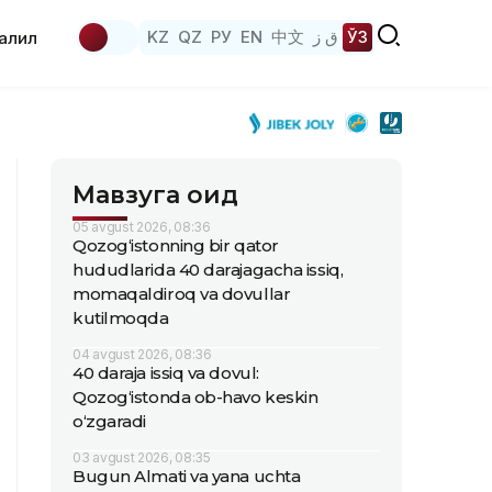
KZ
QZ
РУ
EN
中文
ق ز
ЎЗ
аҳлил
Мавзуга оид
05 avgust 2026, 08:36
Qozog‘istonning bir qator
hududlarida 40 darajagacha issiq,
momaqaldiroq va dovullar
kutilmoqda
04 avgust 2026, 08:36
40 daraja issiq va dovul:
Qozog‘istonda ob-havo keskin
o‘zgaradi
03 avgust 2026, 08:35
Bugun Almati va yana uchta