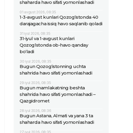
shaharda havo sifati yomonlashadi
01 avgust 2026, 08:35
1-3-avgust kunlari Qozog‘istonda 40
darajagacha issiq havo saqlanib qoladi
31 iyul 2026, 08:35
31-iyul va 1-avgust kunlari
Qozog‘istonda ob-havo qanday
bo‘ladi
30 iyul 2026, 08:35
Bugun Qozog‘istonning uchta
shahrida havo sifati yomonlashadi
29 iyul 2026, 08:35
Bugun mamlakatning beshta
shahrida havo sifati yomonlashadi –
Qazgidromet
28 iyul 2026, 08:36
Bugun Astana, Almati va yana 3 ta
shaharda havo sifati yomonlashadi
27 iyul 2026, 08:35