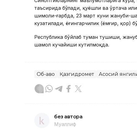
Синоптикларнинг маълумотларига кўра, 
таъсирида бўлади, қуёшли ва ўртача или
шимоли-ғарбда, 23 март куни жануби-ша
кузатилади, ёғингарчилик (ёмғир, қор) б
Республика бўйлаб туман тушиши, жануб
шамол кучайиши кутилмоқда.
Об-ҳаво
Қазгидромет
Асосий янгил
без автора
Муаллиф