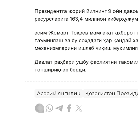
Президентга жорий йилнинг 9 ойи даво
ресурсларига 163,4 миллион киберҳужум
Қасим-Жомарт Тоқаев мамлакат ахборот
таъминлаш ва бу соҳадаги ҳар қандай 
механизмларини ишлаб чиқиш муҳимлиг
Давлат раҳбари ушбу фаолиятни такоми
топшириқлар берди.
Асосий янгилик
Қозоғистон Презид
Бекабат Узаков