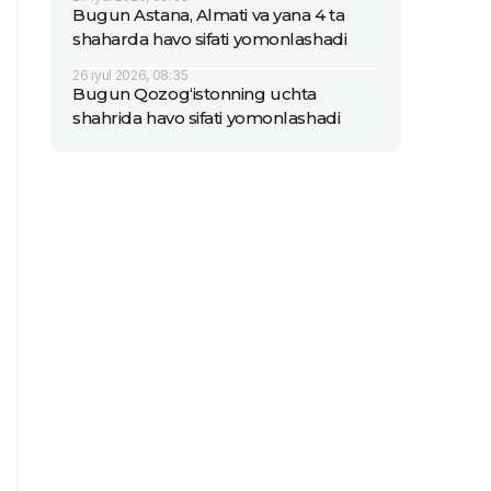
Bugun Astana, Almati va yana 4 ta
shaharda havo sifati yomonlashadi
26 iyul 2026, 08:35
Bugun Qozog‘istonning uchta
shahrida havo sifati yomonlashadi