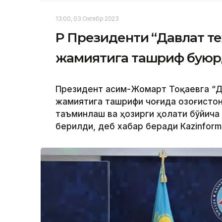
13:00, 03 Октябр 2023
ҚР Президенти “Давлат т
жамиятига ташриф бую
Президент Қасим-Жомарт Тоқаевга “Д
жамиятига ташрифи чоғида Қозоғисто
таъминлаш ва ҳозирги ҳолати бўйича
берилди, деб хабар беради Каzinform