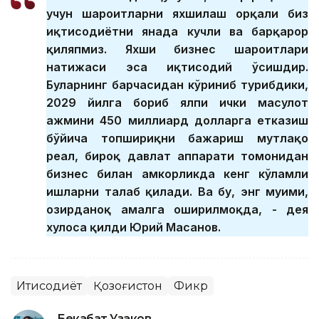
учун шароитларни яхшилаш орқали биз
иқтисодиётни янада кучли ва барқарор
қиляпмиз. Яхши бизнес шароитлари
натижаси эса иқтисодий ўсишдир.
Буларнинг барчасидан кўриниб турибдики,
2029 йилга бориб ялпи ички маҳсулот
ҳажмини 450 миллиард долларга етказиш
бўйича топшириқни бажариш мутлақо
реал, бироқ давлат аппарати томонидан
бизнес билан ҳамкорликда кенг кўламли
ишларни талаб қилади. Ва бу, энг муҳими,
ҳозирданоқ амалга оширилмоқда, - дея
хулоса қилди Юрий Масанов.
Иқтисодиёт
Қозоғистон
Фикр
Бекабат Узаков