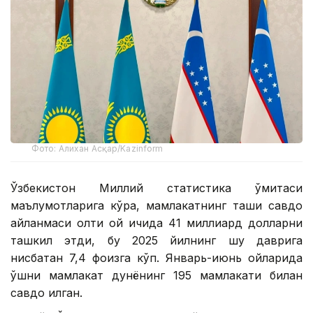
Фото: Алихан Асқар/Kazinform
Ўзбекистон Миллий статистика қўмитаси
маълумотларига кўра, мамлакатнинг ташқи савдо
айланмаси олти ой ичида 41 миллиард долларни
ташкил этди, бу 2025 йилнинг шу даврига
нисбатан 7,4 фоизга кўп. Январь-июнь ойларида
қўшни мамлакат дунёнинг 195 мамлакати билан
савдо қилган.