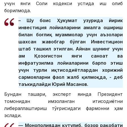
учун янги Солиқ кодекси устида иш олиб
борилмоқда.
– Шу боис Ҳукумат ҳузурида йирик
инвестиция лойиҳаларини амалга ошириш
билан боғлиқ муаммолар учун аъзолари
шахсан жавобгар бўлган Инвестицион
штаб ташкил этилган. Айнан шунинг учун
ҳам Қозоғистон янги саноат ва
инфратузилма лойиҳаларини барпо этиш
учун турли иқтисодиётлардан хорижий
сармояларни фаол жалб қилмоқда, - деб
таъкидлайди Юрий Масанов.
Бундан ташқари, эксперт яқинда Президент
томонидан имзоланган иқтисодиётни
либераллаштириш тўғрисидаги фармонни ҳам
эслади.
— Монополиядан қутулиб, бозор рақобати