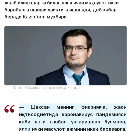
жалб қилиш шарти билан ялпи ички маҳсулот икки
баробарга ошиши ҳақиқатига ишонади, деб хабар
беради Кazinform мухбири.
Фото: Масановнинг шахсий архивидан
— Шахсан менинг фикримча, жаҳон
иқтисодиётида коронавирус пандемияси
каби янги глобал ўзгаришлар бўлмаса,
ялпи ички маҳсулот ҳажмини икки бараварга,