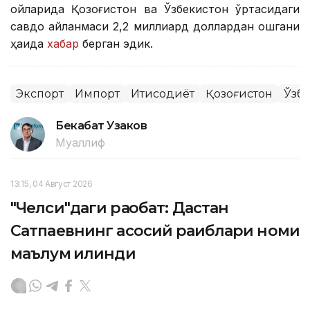
ойларида Қозоғистон ва Ўзбекистон ўртасидаги
савдо айланмаси 2,2 миллиард доллардан ошгани
ҳақида
хабар
берган эдик.
Экспорт
Импорт
Иқтисодиёт
Қозоғистон
Ўзб
Бекабат Узаков
Муаллиф
13:15, 04 Август 2026
"Челси"даги рақобат: Дастан
Сатпаевнинг асосий рақиблари номи
маълум қилинди