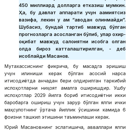
450 миллиард долларга етказиш мумкин.
Ҳа, бу давлат аппарати учун аҳамиятсиз
вазифа, лекин у ҳам “ҳаводан олинмайди”.
Шубҳасиз, бундай тартиб мавжуд бўлган
прогнозларга асосланган бўлиб, улар охир-
оқибат мавжуд салоҳиятни ҳисобга олган
ҳолда бироз катталаштирилган, - деб
ҳисоблайди Масанов.
Мутахассиснинг фикрича, бу мақсадга эришиш
учун қилиниши керак бўлган асосий нарса
иқтисодиётда анчадан бери қолдирилган таркибий
ислоҳотларни ниҳоят амалга оширишдир. Ушбу
ислоҳотлар 2029 йилга бориб иқтисодиётни икки
баробарга ошириш учун зарур бўлган ялпи ички
маҳсулотнинг ўртача йиллик ўсишини камида 6
фоизни ташкил этишини таъминлаши керак.
Юрий Масановнинг эслатишича, авваллари ялпи