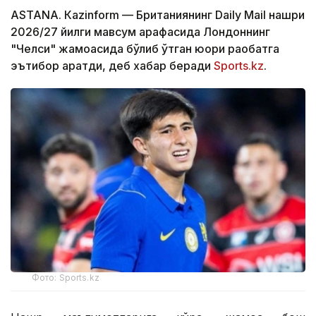
ASTANА. Кazinform — Британиянинг Daily Mail нашри
2026/27 йилги мавсум арафасида Лондоннинг
"Челси" жамоасида бўлиб ўтган юқори рақобатга
эътибор қаратди, деб хабар беради
Sports.kz
.
Фото: Sports.kz