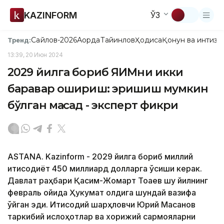
KAZINFORM
ЎЗ
Сайлов-2026
Ақорда
Тайинлов
Ҳодиса
Қонун ва интизо
Тренд:
13:39, 20 Июн 2024
2029 йилга бориб ЯИМни икки
баравар ошириш: эришиш мумкин
бўлган мақсад - эксперт фикри
ASTANA. Kazinform - 2029 йилга бориб миллий
иқтисодиёт 450 миллиард долларга ўсиши керак.
Давлат раҳбари Қасим-Жомарт Тоқаев шу йилнинг
февраль ойида Ҳукумат олдига шундай вазифа
қўйган эди. Иқтисодий шарҳловчи Юрий Масанов
таркибий ислоҳотлар ва хорижий сармояларни