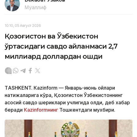
Муаллиф
10:10, 05 Август 2026
Қозоғистон ва Ўзбекистон
ўртасидаги савдо айланмаси 2,7
миллиард доллардан ошди
ТASHKENT. Кazinform — Январь-июнь ойлари
натижаларига кўра, Қозоғистон Ўзбекистоннинг
асосий савдо шериклари учлигида қолди, деб хабар
беради
Кazinformнинг
Тошкентдаги мухбири.