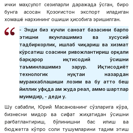
ички маҳсулот сезиларли даражада ўсган, бироқ
бунга асосан Қозоғистон экспорт қиладиган
хомашё нархининг ошиши ҳисобига эришилган.
- Энди биз кучли саноат базасини барпо
этишни якунлашимиз ва хусусий
тадбиркорлик, ишлаб чиқариш ва хизмат
кўрсатиш соҳасини ривожлантириш орқали
барқарор иқтисодий ўсишни
таъминлашимиз зарур. Иқтисодиёт
технологик нуқтаи назардан
мураккаблашиши лозим ва бу ҳатто беш
йиллик уфқда ҳам жуда реал, аммо шартлар
муҳимдир, - деди у.
Шу сабабли, Юрий Масановнинг сўзларига кўра,
бизнесни миқдор ва сифат жиҳатидан ўсишни
рағбатлантириш, бўлинишни бас қилиш ва
бюджетга кўпроқ солиқ тушумларини тақдим этиш