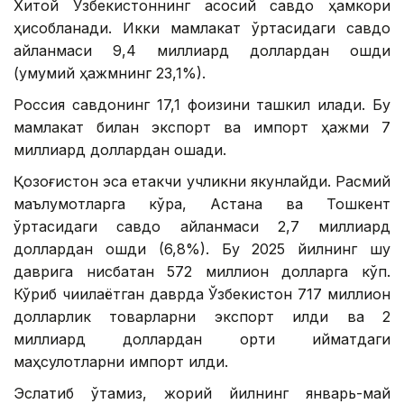
Хитой Ўзбекистоннинг асосий савдо ҳамкори
ҳисобланади. Икки мамлакат ўртасидаги савдо
айланмаси 9,4 миллиард доллардан ошди
(умумий ҳажмнинг 23,1%).
Россия савдонинг 17,1 фоизини ташкил қилади. Бу
мамлакат билан экспорт ва импорт ҳажми 7
миллиард доллардан ошади.
Қозоғистон эса етакчи учликни якунлайди. Расмий
маълумотларга кўра, Астана ва Тошкент
ўртасидаги савдо айланмаси 2,7 миллиард
доллардан ошди (6,8%). Бу 2025 йилнинг шу
даврига нисбатан 572 миллион долларга кўп.
Кўриб чиқилаётган даврда Ўзбекистон 717 миллион
долларлик товарларни экспорт қилди ва 2
миллиард доллардан ортиқ қийматдаги
маҳсулотларни импорт қилди.
Эслатиб ўтамиз, жорий йилнинг январь-май