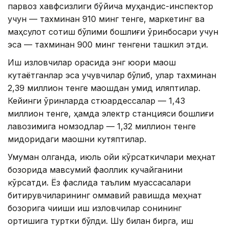
парвоз хавфсизлиги бўйича муҳандис-инспектор
учун — тахминан 910 минг тенге, маркетинг ва
маҳсулот сотиш бўлими бошлиғи ўринбосари учун
эса — тахминан 900 минг тенгени ташкил этди.
Иш изловчилар орасида энг юқори маош
кутаётганлар эса учувчилар бўлиб, улар тахминан
2,39 миллион тенге маошдан умид қиляптилар.
Кейинги ўринларда стюардессалар — 1,43
миллион тенге, ҳамда электр станцияси бошлиғи
лавозимига номзодлар — 1,32 миллион тенге
миқдоридаги маошни кутяптилар.
Умуман олганда, июль ойи кўрсаткичлари меҳнат
бозорида мавсумий фаоллик кучайганини
кўрсатди. Ёз фаслида таълим муассасалари
битирувчиларининг оммавий равишда меҳнат
бозорига чиқиши иш изловчилар сонининг
ортишига туртки бўлди. Шу билан бирга, иш