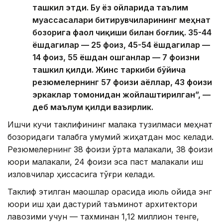
ташкил этди. Бу ёз ойларида таълим
муассасалари битирувчиларининг меҳнат
бозорига фаол чиқиши билан боғлиқ. 35-44
ёшдагилар — 25 фоиз, 45-54 ёшдагилар —
14 фоиз, 55 ёшдан ошганлар — 7 фоизни
ташкил қилди. Жинс таркиби бўйича
резюмелернинг 57 фоизи аёллар, 43 фоизи
эркаклар томонидан жойлаштирилган”, —
деб маълум қилди вазирлик.
Ишчи кучи таклифининг малака тузилмаси меҳнат
бозоридаги талабга умумий жиҳатдан мос келади.
Резюмелернинг 38 фоизи ўрта малакали, 38 фоизи
юқори малакали, 24 фоизи эса паст малакали иш
изловчилар ҳиссасига тўғри келади.
Таклиф этилган маошлар орасида июль ойида энг
юқори иш ҳақи дастурий таъминот архитектори
лавозими учун — тахминан 1,12 миллион тенге,