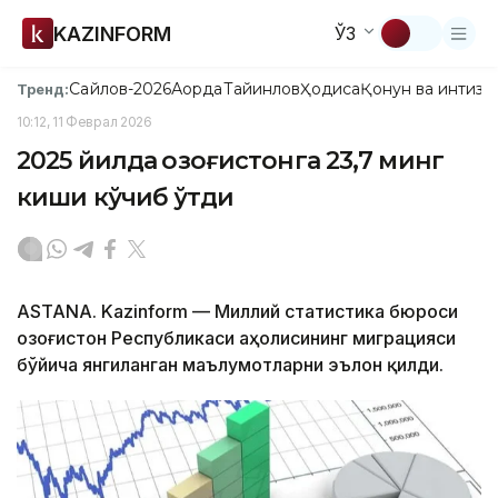
KAZINFORM
ЎЗ
Сайлов-2026
Ақорда
Тайинлов
Ҳодиса
Қонун ва интизо
Тренд:
10:12, 11 Феврал 2026
2025 йилда Қозоғистонга 23,7 минг
киши кўчиб ўтди
ASTANA. Kazinform — Миллий статистика бюроси
Қозоғистон Республикаси аҳолисининг миграцияси
бўйича янгиланган маълумотларни эълон қилди.