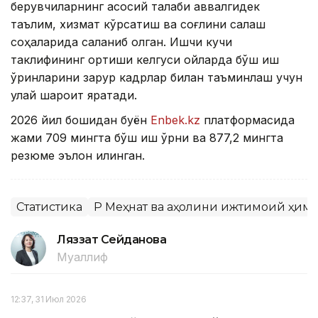
берувчиларнинг асосий талаби аввалгидек
таълим, хизмат кўрсатиш ва соғлиқни сақлаш
соҳаларида сақланиб қолган. Ишчи кучи
таклифининг ортиши келгуси ойларда бўш иш
ўринларини зарур кадрлар билан таъминлаш учун
қулай шароит яратади.
2026 йил бошидан буён
Enbek.kz
платформасида
жами 709 мингта бўш иш ўрни ва 877,2 мингта
резюме эълон қилинган.
Статистика
ҚР Меҳнат ва аҳолини ижтимоий ҳим
Ляззат Сейданова
Муаллиф
12:37, 31 Июл 2026