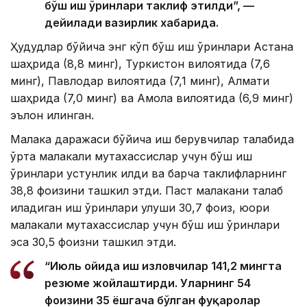
бўш иш ўринлари таклиф этилди”, —
дейилади вазирлик хабарида.
Ҳудудлар бўйича энг кўп бўш иш ўринлари Астана
шаҳрида (8,8 минг), Туркистон вилоятида (7,6
минг), Павлодар вилоятида (7,1 минг), Алмати
шаҳрида (7,0 минг) ва Ақмола вилоятида (6,9 минг)
эълон қилинган.
Малака даражаси бўйича иш берувчилар талабида
ўрта малакали мутахассислар учун бўш иш
ўринлари устунлик қилди ва барча таклифларнинг
38,8 фоизини ташкил этди. Паст малакани талаб
қиладиган иш ўринлари улуши 30,7 фоиз, юқори
малакали мутахассислар учун бўш иш ўринлари
эса 30,5 фоизни ташкил этди.
“Июль ойида иш изловчилар 141,2 мингта
резюме жойлаштирди. Уларнинг 54
фоизини 35 ёшгача бўлган фуқаролар