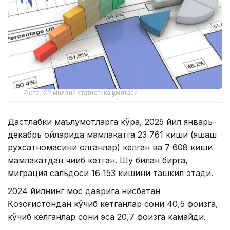
Фото: ЎР миллий статистика қўмитаси
Дастлабки маълумотларга кўра, 2025 йил январь-
декабрь ойларида мамлакатга 23 761 киши (яшаш
рухсатномасини олганлар) келган ва 7 608 киши
мамлакатдан чиқиб кетган. Шу билан бирга,
миграция сальдоси 16 153 кишини ташкил этади.
2024 йилнинг мос даврига нисбатан
Қозоғистондан кўчиб кетганлар сони 40,5 фоизга,
кўчиб келганлар сони эса 20,7 фоизга камайди.