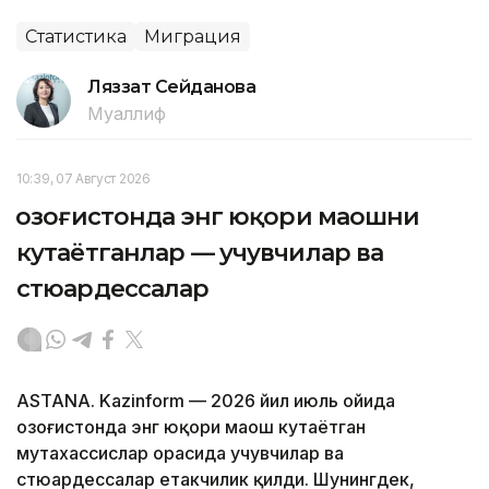
Статистика
Миграция
Ляззат Сейданова
Муаллиф
10:39, 07 Август 2026
Қозоғистонда энг юқори маошни
кутаётганлар — учувчилар ва
стюардессалар
ASTANA. Kazinform — 2026 йил июль ойида
Қозоғистонда энг юқори маош кутаётган
мутахассислар орасида учувчилар ва
стюардессалар етакчилик қилди. Шунингдек,