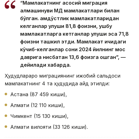
“Мамлакатнинг асосий миграция
алмашинуви МДҲ мамлакатлари билан
бўлган. Ҳамдўстлик мамлакатларидан
келганлар улуши 81,8 фоизни, ушбу
мамлакатларга кетганлар улуши эса 71,8
фоизни ташкил этди. Мамлакат ичидаги
кўчиб-келганлар сони 2024 йилнинг мос
даврига нисбатан 13,6 фоизга ошган”, —
дейилади хабарда.
Ҳудудлараро миграциянинг ижобий сальдоси
мамлакатнинг 4 та ҳудудида қайд этилди:
Астана (87 459 киши),
Алмати (12 110 киши),
Чимкент (15 130 киши),
Алмати вилояти (33 126 киши).