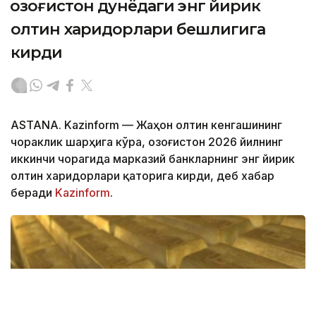
Қозоғистон дунёдаги энг йирик
олтин харидорлари бешлигига
кирди
ASTANA. Kazinform — Жаҳон олтин кенгашининг
чораклик шарҳига кўра, Қозоғистон 2026 йилнинг
иккинчи чорагида марказий банкларнинг энг йирик
олтин харидорлари қаторига кирди, деб хабар
беради
Kazinform
.