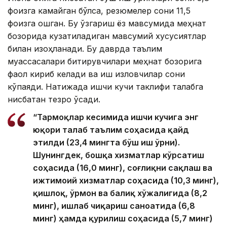
фоизга камайган бўлса, резюмелер сони 11,5
фоизга ошган. Бу ўзгариш ёз мавсумида меҳнат
бозорида кузатиладиган мавсумий хусусиятлар
билан изоҳланади. Бу даврда таълим
муассасалари битирувчилари меҳнат бозорига
фаол кириб келади ва иш изловчилар сони
кўпаяди. Натижада ишчи кучи таклифи талабга
нисбатан тезроқ ўсади.
“Тармоқлар кесимида ишчи кучига энг
юқори талаб таълим соҳасида қайд
этилди (23,4 мингта бўш иш ўрни).
Шунингдек, бошқа хизматлар кўрсатиш
соҳасида (16,0 минг), соғлиқни сақлаш ва
ижтимоий хизматлар соҳасида (10,3 минг),
қишлоқ, ўрмон ва балиқ хўжалигида (8,2
минг), ишлаб чиқариш саноатида (6,8
минг) ҳамда қурилиш соҳасида (5,7 минг)