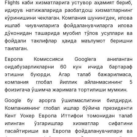
Flights каби хизматларига устувор аҳамият бериб,
қидирув натижаларида рақобатдош хизматларнинг
кўринишини чеклаган. Компания шунингдек, илова
ишлаб чиқувчиларига фойдаланувчиларга илова
дўконидан ташқарида муқобил тўлов усуллари ва
фойдали таклифлар ҳақида маълумот беришни
тақиқлаган.
Европа Комиссияси Googleга аниқланган
қоидабузарликларни 60 кун ичида бартараф
этишни буюрди. Агар талаб бажарилмаса,
компания глобал йиллик айланмасининг 5
фоизигача қўшимча жаримага тортилиши мумкин.
Google бу қарорга қўшилмаслигини билдирди.
Компаниянинг глобал ишлар бўйича президенти
Кент Уокер Европа Иттифоқи томонидан талаб
қилинган ўзгаришлар хизматлар сифатини
пасайтириши ва Европа фойдаланувчилари ва