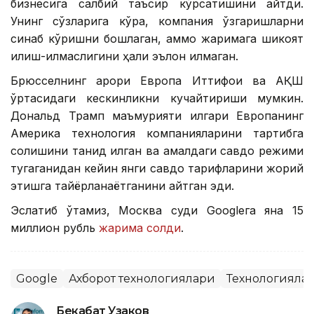
бизнесига салбий таъсир кўрсатишини айтди.
Унинг сўзларига кўра, компания ўзгаришларни
синаб кўришни бошлаган, аммо жаримага шикоят
қилиш-қилмаслигини ҳали эълон қилмаган.
Брюсселнинг қарори Европа Иттифоқи ва АҚШ
ўртасидаги кескинликни кучайтириши мумкин.
Дональд Трамп маъмурияти илгари Европанинг
Америка технология компанияларини тартибга
солишини танқид қилган ва амалдаги савдо режими
тугаганидан кейин янги савдо тарифларини жорий
этишга тайёрланаётганини айтган эди.
Эслатиб ўтамиз, Москва суди Googleга яна 15
миллион рубль
жарима солди
.
Google
Ахборот технологиялари
Технологияла
Бекабат Узаков