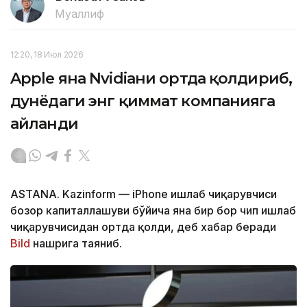
Муаллиф
12:20, 18 Июл 2026
Apple яна Nvidiaни ортда қолдириб,
дунёдаги энг қиммат компанияга
айланди
ASTANA. Kazinform — iPhone ишлаб чиқарувчиси
бозор капиталлашуви бўйича яна бир бор чип ишлаб
чиқарувчисидан ортда қолди, деб хабар беради
Bild
нашрига таяниб.