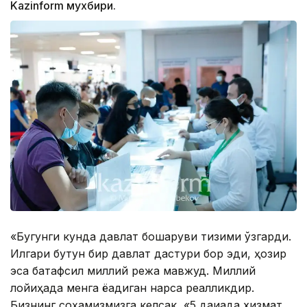
Kazinform мухбири.
«Бугунги кунда давлат бошқаруви тизими ўзгарди.
Илгари бутун бир давлат дастури бор эди, ҳозир
эса батафсил миллий режа мавжуд. Миллий
лойиҳада менга ёқадиган нарса реалликдир.
Бизнинг соҳамизмизга келсак, «5 дақиқада хизмат