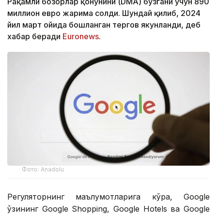
Рақамли бозорлар қонунини (DMA) бузгани учун 890
миллион евро жарима солди. Шундай қилиб, 2024
йил март ойида бошланган тергов якунланди, деб
хабар беради
Euronews
.
Фото: Аnadolu
Регуляторнинг маълумотларига кўра, Google
ўзининг Google Shopping, Google Hotels ва Google