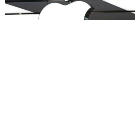
Фото: ТАСС
Apple акциялари бироз кўтарилиб, унинг бозор
қиймати тахминан 4,9 триллион долларга етди.
Nvidiaнинг акциялари тахминан 4,8 триллион
долларни ташкил этади.
Технология инвесторлари ҳозирда ўз активларини
қайта мувозанатлаштирмоқдалар. Кўпчилик сўнгги
ойлардаги рекорд даражадаги ўсишдан сўнг