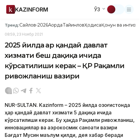
KAZINFORM
ЎЗ
Сайлов-2026
Ақорда
Тайинлов
Ҳодиса
Қонун ва интизо
Тренд:
08:59, 23 Ноябр 2021
2025 йилда ҳар қандай давлат
хизмати беш дақиқа ичида
кўрсатилиши керак – ҚР Рақамли
ривожланиш вазири
NUR-SULTAN. Kazinform – 2025 йилда Қозоғистонда
ҳар қандай давлат хизмати 5 дақиқа ичида
кўрсатилиши керак. Бу ҳақда Рақамли ривожланиш,
инновациялар ва аэрокосмик саноати вазири
Бағдат Мусин маълум қилди, дея хабар беради