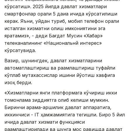
кўрсатиш». 2025 йилда давлат хизматлари
смартфонлар орқали 5 дақиқа ичида кўрсатилиши
керак. Яъни, уйдан туриб, мобил телефон орқали
исталган хизматни олиш имкониятини эга
яратамиз», - деди Бағдат Мусин «Хабар»
телеканалининг «Национальнқй интерес»
кўрсатувида.
Вазир, шунингдек, давлат хизматларини
автоматлаштириш ва рақамлаштириш туфайли
кўплаб мутахассислар ишини йўқотиш хавфига
изоҳ берди.
«Хизматларни янги платформага кўчириш икки
томонлама зиддиятга олиб келиши мумкин.
Биринчи қарама-қаршилик давлат аппаратига,
иккинчиси - IТ ҳамжамиятига тегишли. Бироқ 5 йил
ичида давлат хизмати функцияси
рақамлаштирилади ва шунга мос равишда давлат