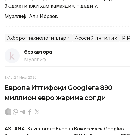
бюджети юки ҳам камаяди», - деди у.
Муаллиф: Али Ибраев
Ахборот технологиялари
Асосий янгилик
ҚР Р
без автора
Муаллиф
17:15, 24 Июл 2026
Европа Иттифоқи Googleга 890
миллион евро жарима солди
ASTANА. Кazinform – Европа Комиссияси Googleга