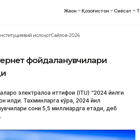
Жаҳон
Қозоғистон
Сиёсат
Т
нституциявий ислоҳот
Сайлов-2026
тернет фойдаланувчилари
ди
лқаро электралоқа иттифоқи (ITU) “2024 йилги
н қилди. Тахминларга кўра, 2024 йил
увчилари сони 5,5 миллиардга етади, деб
.