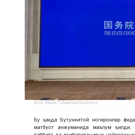
Фото: Берик Табинбаев/Kazinform
Бу ҳақда Бутунхитой ногиронлар фед
матбуот анжуманида маълум қилди. 
тиббиёт ва реабилитацияни нейротехн