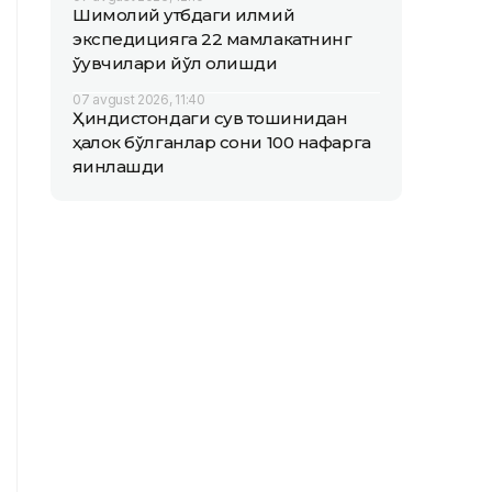
Шимолий қутбдаги илмий
экспедицияга 22 мамлакатнинг
ўқувчилари йўл олишди
07 avgust 2026, 11:40
Ҳиндистондаги сув тошқинидан
ҳалок бўлганлар сони 100 нафарга
яқинлашди