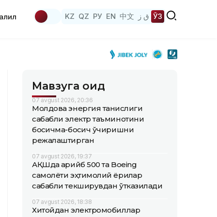
KZ
QZ
РУ
EN
中文
ق ز
ЎЗ
аҳлил
Мавзуга оид
07 avgust 2026, 20:36
Молдова энергия танқислиги
сабабли электр таъминотини
босқичма-босқич ўчиришни
режалаштирган
07 avgust 2026, 19:37
АҚШда қарийб 500 та Boeing
самолёти эҳтимолий ёриқлар
сабабли текширувдан ўтказилади
07 avgust 2026, 18:38
Хитойдан электромобиллар