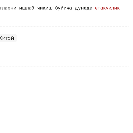
отларни ишлаб чиқиш бўйича дунёда
етакчилик
Хитой
зувини дарҳол 3D моделга