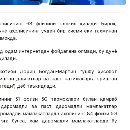
ҳолисининг 68 фоизини ташкил қилади. Бироқ,
унё аҳолисининг учдан бир қисми ёки тахминан
лмоқда.
рд одам интернетдан фойдалана олмади, бу дунё
қилади.
котиби Дорин Богдан-Мартин “ушбу ҳисобот
ишган давлатлар ва паст натижаларга эришган
тади”, деб таъкидлади.
ининг 51 фоизи 5G тармоқлари билан қамраб
 даромадли ва паст даромадли мамлакатлар
аромадли мамлакатларда аҳолининг 84 фоизи 5G
эга бўлса, кам даромадли мамлакатларда бу