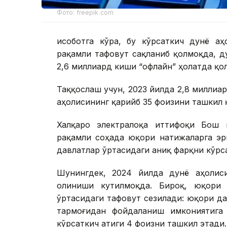
Фото: freepik.com
Ҳисоботга кўра, бу кўрсаткич дунё а
рақамли тафовут сақланиб қолмоқда, д
2,6 миллиард киши “офлайн” ҳолатда қо
Таққослаш учун, 2023 йилда 2,8 миллиа
аҳолисининг қарийб 35 фоизини ташкил 
Халқаро электралоқа иттифоқи Бош 
рақамли соҳада юқори натижаларга эр
давлатлар ўртасидаги аниқ фарқни кўрса
Шунингдек, 2024 йилда дунё аҳолис
олиниши кутилмоқда. Бироқ, юқори
ўртасидаги тафовут сезилади: юқори д
тармоғидан фойдаланиш имкониятига 
кўрсаткич атиги 4 фоизни ташкил этади.