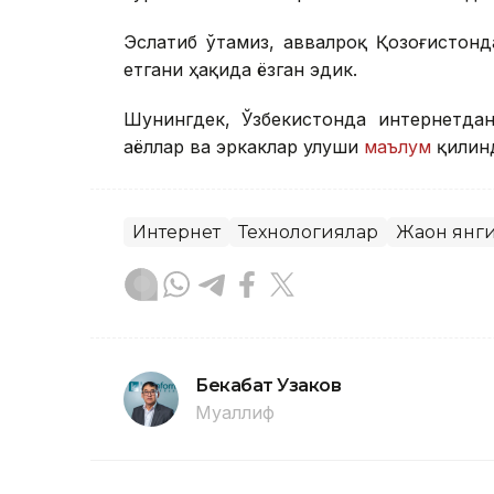
Эслатиб ўтамиз, аввалроқ Қозоғистон
етгани ҳақида ёзган эдик.
Шунингдек, Ўзбекистонда интернетда
аёллар ва эркаклар улуши
маълум
қилин
Интернет
Технологиялар
Жаҳон янг
Бекабат Узаков
Муаллиф