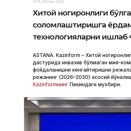
19:15, 28 Июл 2026
Хитой ногиронлиги бўлг
соғломлаштиришга ёрдам
технологияларни ишлаб
ASTANА. Кazinform – Хитой ногиронли
дастурида инвазив бўлмаган мия-ко
фойдаланишни кенгайтиришни режала
режанинг (2026–2030) асосий йўнали
Кazinformнинг
Пекиндаги мухбири.