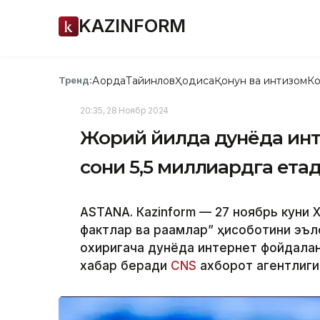
KAZINFORM
Ақорда
Тайинлов
Ҳодиса
Қонун ва интизом
Ко
Тренд:
20:35, 28 Ноябр 2024
Жорий йилда дунёда ин
сони 5,5 миллиардга ета
ASTANА. Кazinform — 27 ноябрь куни Ха
фактлар ва рақамлар” ҳисоботини эъло
охиригача дунёда интернет фойдалан
хабар беради
CNS
ахборот агентлиги