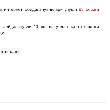
да интернет фойдаланувчилари улуши
93 фоизга
н фойдаланувчи 10 ёш ва ундан катта ёшдаги
ди.
иликлари