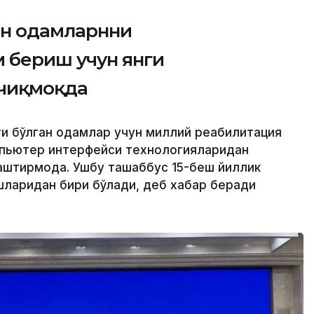
ан одамларнни
 бериш учун янги
 чиқмоқда
ги бўлган одамлар учун миллий реабилитация
мпьютер интерфейси технологияларидан
штирмоқда. Ушбу ташаббус 15-беш йиллик
шларидан бири бўлади, деб хабар беради