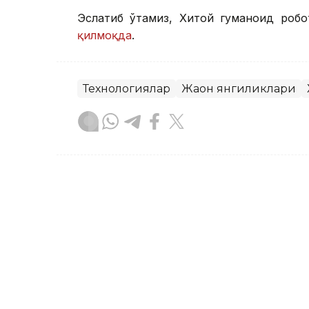
Эслатиб ўтамиз, Хитой гуманоид роб
қилмоқда
.
Технологиялар
Жаҳон янгиликлари
Бекабат Узаков
Муаллиф
17:15, 27 Июл 2026
СИ-тахта ўқитувчининг ё