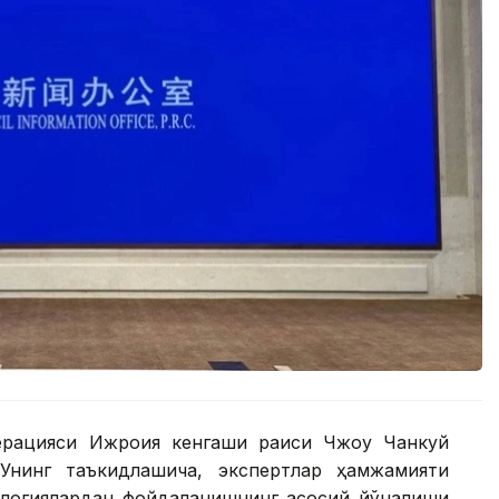
ерацияси Ижроия кенгаши раиси Чжоу Чанкуй
Унинг таъкидлашича, экспертлар ҳамжамияти
ологиялардан фойдаланишнинг асосий йўналиши