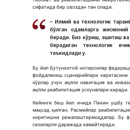
сифатида бир овоздан тан олади.
– Илмий ва технологик тараққи
бўлган одамларга жисмоний
беради. Биз кўриш, эшитиш в
берадиган технологик ечи
таъкидлади у.
Бу йил Бутунхитой ногиронлар федера
фойдаланиш сценарийлари харитасини т
кўрлар учун ақлли навигация ва инваз
ақлли реабилитация ускуналари киради.
Кейинги беш йил ичида Пекин ушбу те
мақсад қилган. Расмийлар реабилитаци
киритишни режалаштирмоқдалар. Бу фо
сезиларли даражада камайтиради.