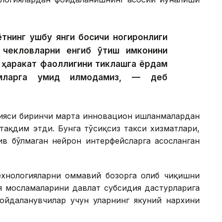
ётнинг ушбу янги босқичи ногиронлиги
 чекловларни енгиб ўтиш имконини
а ҳаракат фаоллигини тиклашга ёрдам
мларга умид қилмоқдамиз, — деб
цияси биринчи марта инновацион ишланмалардан
ақдим этди. Бунга тўсиқсиз такси хизматлари,
ив бўлмаган нейрон интерфейсларга асосланган
хнологияларни оммавий бозорга олиб чиқишни
я мосламаларини давлат субсидия дастурларига
йдаланувчилар учун уларнинг якуний нархини