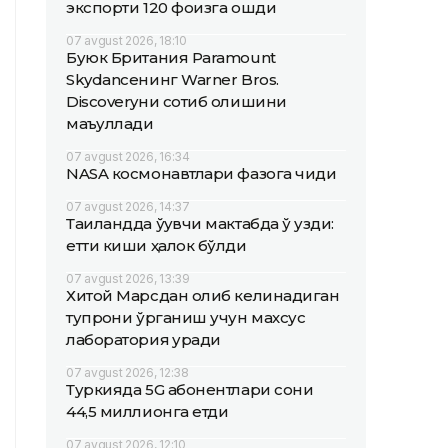
экспорти 120 фоизга ошди
07 avgust 2026, 18:10
Буюк Британия Paramount
Skydanceнинг Warner Bros.
Discoveryни сотиб олишини
маъқуллади
07 avgust 2026, 16:34
NASA космонавтлари фазога чиқди
07 avgust 2026, 14:37
Таиландда ўқувчи мактабда ўқ узди:
етти киши ҳалок бўлди
07 avgust 2026, 13:39
Хитой Марсдан олиб келинадиган
тупроқни ўрганиш учун махсус
лаборатория қуради
07 avgust 2026, 12:38
Туркияда 5G абонентлари сони
44,5 миллионга етди
07 avgust 2026, 12:10