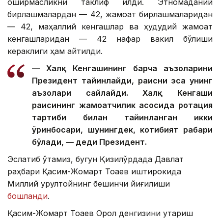
оширмасликни таклиф қилди. Этномаданий
бирлашмалардан — 42, жамоат бирлашмаларидан
— 42, маҳаллий кенгашлар ва ҳудудий жамоат
кенгашларидан — 42 нафар вакил бўлиши
кераклиги ҳам айтилди.
— Халқ Кенгашининг барча аъзоларини
Президент тайинлайди, раисни эса унинг
аъзолари сайлайди. Халқ Кенгаши
раисининг жамоатчилик асосида ротация
тартиби билан тайинланган икки
ўринбосари, шунингдек, котибият раҳбари
бўлади, — деди Президент.
Эслатиб ўтамиз, бугун Қизилўрдада Давлат
раҳбари Қасим-Жомарт Тоқаев иштирокида
Миллий қурултойнинг бешинчи йиғилиши
бошланди
.
Қасим-Жомарт Тоқаев Орол денгизини қутқариш