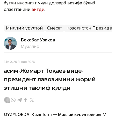
бутун инсоният учун долзарб вазифа бўлиб
қолаётганини
айтди
.
Миллий қурултой
Сиёсат
Қозоғистон Президен
Бекабат Узаков
Муаллиф
14:40, 20 Январ 2026
Қасим-Жомарт Тоқаев вице-
президент лавозимини жорий
этишни таклиф қилди
QYZYLORDА. Kazinform — Миллий қурултойнинг V