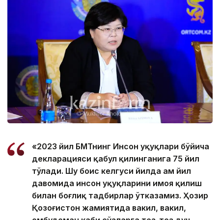
«2023 йил БМТнинг Инсон ҳуқуқлари бўйича
декларацияси қабул қилинганига 75 йил
тўлади. Шу боис келгуси йилда ҳам йил
давомида инсон ҳуқуқларини ҳимоя қилиш
билан боғлиқ тадбирлар ўтказамиз. Ҳозир
Қозоғистон жамиятида вакил, вакил,