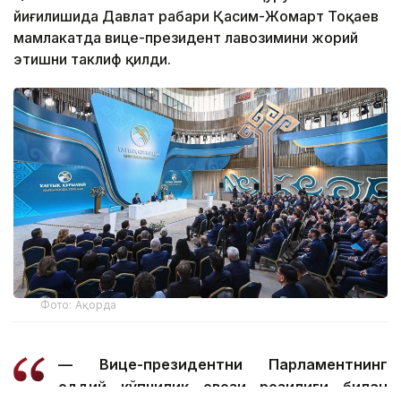
йиғилишида Давлат раҳбари Қасим-Жомарт Тоқаев
мамлакатда вице-президент лавозимини жорий
этишни таклиф қилди.
Фото: Ақорда
— Вице-президентни Парламентнинг
оддий кўпчилик овози розилиги билан