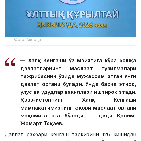
Фото: Ақорда
— Халқ Кенгаши ўз моҳиятига кўра бошқа
давлатларнинг маслаҳат тузилмалари
тажрибасини ўзида мужассам этган янги
давлат органи бўлади. Унда барча этнос,
улус ва ҳудудлар вакиллари иштирок этади.
Қозоғистоннинг Халқ Кенгаши
мамлакатимизнинг юқори маслаҳат органи
мақомига эга бўлади, — деди Қасим-
Жомарт Тоқаев.
Давлат раҳбари кенгаш таркибини 126 кишидан