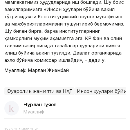
мамлакатимиз ҳудудларида иш бошлади. Шу боис
вакилларимизга «Инсон ҳуқуқлари бўйича вакил
тўғрисида»ги Конституциявий қонунга мувофиқ иш
ва мажбуриятларимизни тушунтириб бермоқчимиз.
Шу билан бирга, барча институтларнинг
ҳамкорлиги муҳим аҳамиятга эга. ҚР Фан ва олий
таълим вазирлигида талабалар ҳуқуқларини ҳимоя
қилиш бўйича вакил тузилди. Давлат органларида
ахлоқ бўйича комиссар ишлайди», - деди у.
Муаллиф: Марлан Жиембай
Фуқаролик жамияти ва НҲТ
Инсон ҳуқуқлари бўйи
Нұрлан Тұяқов
Муаллиф
15:26, 20 Январ 2026