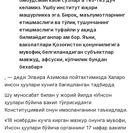
омбудсман каби сўзларга тез-тез дуч
келамиз. Ушбу институт юқори
машҳурликка эга. Бироқ, маълумотларнинг
етишмаслиги ва тўлиқ тушунчанинг
етишмаслиги туфайли у ҳақида
билмайдиганлар ҳам бор. Яъни,
ваколатлари Қозоғистон қонунчилигига
мувофиқ белгиланадиган субъектлар
мавжуд, афсуски, кўпчилик бундан
бехабар»
, — деди Элвира Азимова пойтахтимизда Халқаро
инсон ҳуқуқлари кунига бағишланган тадбирда.
Шу муносабат билан у жорий йилда «Инсон
ҳуқуқлари бўйича вакил тўғрисида»ги
Конституциявий қонун имзоланганини таъкидлади.
«18 ноябрдан кучга кирган мазкур қонунга мувофиқ,
Инсон ҳуқуқлари бўйича органнинг 17 нафар вакили