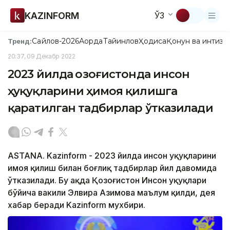
KAZINFORM
ЎЗ
Сайлов-2026
Ақорда
Тайинлов
Ҳодиса
Қонун ва интизо
Тренд:
20:37, 09 Декабр 2022
2023 йилда Қозоғистонда инсон
ҳуқуқларини ҳимоя қилишга
қаратилган тадбирлар ўтказилади
ASTANA. Kazinform - 2023 йилда инсон ҳуқуқларини
ҳимоя қилиш билан боғлиқ тадбирлар йил давомида
ўтказилади. Бу ҳақда Қозоғистон Инсон ҳуқуқлари
бўйича вакили Элвира Азимова маълум қилди, дея
хабар беради Kazinform мухбири.