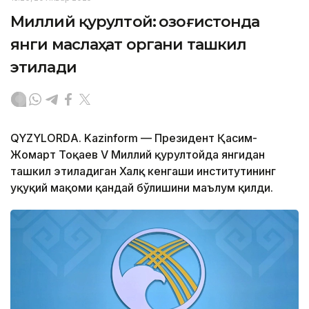
Миллий қурултой: Қозоғистонда
янги маслаҳат органи ташкил
этилади
QYZYLORDА. Kazinform — Президент Қасим-
Жомарт Тоқаев V Миллий қурултойда янгидан
ташкил этиладиган Халқ кенгаши институтининг
ҳуқуқий мақоми қандай бўлишини маълум қилди.