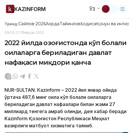
KAZINFORM
ЎЗ
Сайлов-2026
Ақорда
Тайинлов
Ҳодиса
Қонун ва интизо
Тренд:
09:03, 27 Феврал 2022
2022 йилда Қозоғистонда кўп болали
оилаларга бериладиган давлат
нафақаси миқдори қанча
NUR-SULTAN. Кazinform – 2022 йил январ ойида
ўртача 487,6 минг оила кўп болали оилаларга
бериладиган давлат нафақалари билан жами 27
миллиард тенгега қамраб олинди, дея хабар беради
Kazinform Қозоғистон Республикаси Меҳнат
вазирлиги матбуот хизматига таяниб.