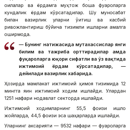
оилалар ва ёрдамга муҳтож бошқа фуқароларга
кундалик ёрдам кўрсатадилар. Шу муносабат
билан вазирлик уларни ўқитиш ва касбий
ривожлантириш бўйича тизимли ишларни амалга
оширмоқда.
— Бунинг натижасида мутахассислар янги
билим ва тажриба орттирадилар ҳамда
фуқароларга юқори сифатли ва ўз вақтида
ижтимоий ёрдам кўрсатадилар, —
дейилади вазирлик хабарида.
Ҳозирда мамлакат ижтимоий ҳимоя тизимида 12
мингга яқин ижтимоий ходим ишлайди. Улардан
1251 нафари нодавлат секторда ишлайди.
Ижтимоий ходимларнинг 55,5 фоизи қишлоқ
жойларда, 44,5 фоизи эса шаҳарларда ишлайди.
Уларнинг аксарияти — 9532 нафари — фуқароларга