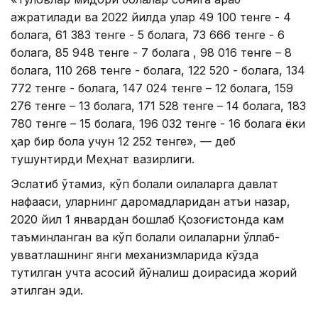
ажратилади ва 2022 йилда улар 49 100 тенге - 4
болага, 61 383 тенге - 5 болага, 73 666 тенге - 6
болага, 85 948 тенге - 7 болага , 98 016 тенге – 8
болага, 110 268 тенге - болага, 122 520 - болага, 134
772 тенге - болага, 147 024 тенге – 12 болага, 159
276 тенге – 13 болага, 171 528 тенге – 14 болага, 183
780 тенге – 15 болага, 196 032 тенге - 16 болага ёки
ҳар бир бола учун 12 252 тенге», — деб
тушунтирди Меҳнат вазирлиги.
Эслатиб ўтамиз, кўп болали оилаларга давлат
нафақаси, уларнинг даромадларидан қатъи назар,
2020 йил 1 январдан бошлаб Қозоғистонда кам
таъминланган ва кўп болали оилаларни қўллаб-
қувватлашнинг янги механизмларида кўзда
тутилган учта асосий йўналиш доирасида жорий
этилган эди.