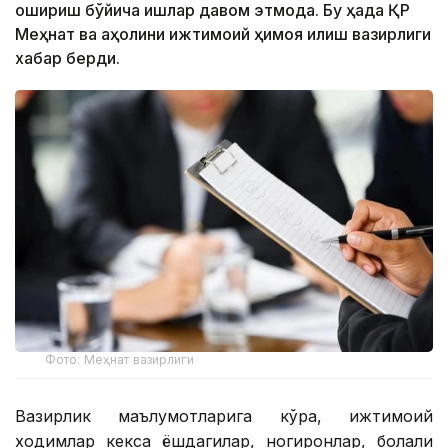
ошириш бўйича ишлар давом этмоқда. Бу ҳақда ҚР
Меҳнат ва аҳолини ижтимоий ҳимоя қилиш вазирлиги
хабар берди.
Фото: Меҳнат вазирлиги
Вазирлик маълумотларига кўра, ижтимоий
ходимлар кекса ёшдагилар, ногиронлар, болали