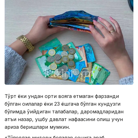
Тўрт ёки ундан ортиқ вояга етмаган фарзанди
бўлган оилалар ёки 23 ёшгача бўлган кундузги
бўлимда ўқийдиган талабалар, даромадларидан
қатъи назар, ушбу давлат нафақасини олиш учун
ариза беришлари мумкин.
«Тўловлар миқдори болалар сонига қараб