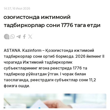
14:37, 16 Июл 2026
Қозоғистонда ижтимоий
тадбиркорлар сони 1776 тага етди
ASTANA. Kazinform – Қозоғистонда ижтимоий
тадбиркорлар сони ортиб бормоқда. 2026 йилнинг II
чорагида Ижтимоий тадбиркорлик
субъектларининг ягона реестрида 1776 та
тадбиркор рўйхатдан ўтган. I чорак билан
таққослаганда, реестрдаги субъектлар сони 11,2
фоизга ошди.