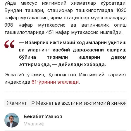
уйда махсус ижтимоий хизматлар кўрсатади.
Бундан ташқари, стационар ташкилотларда 1020
нафар мутахассис, ярим стационар муассасаларда
998 нафар мутахассис ва вақтинчалик қолиш
ташкилотларида 451 нафар мутахассис ишлайди.
— Вазирлик ижтимоий ходимларни ўқитиш
ва уларнинг касбий даражасини ошириш
бўйича тизимли ишларни давом
эттирмоқда, — дейилади хабарда.
Эслатиб ўтамиз, Қозоғистон Ижтимоий тараққиёт
индексида
61-ўринни эгаллади
.
Жамият
ҚР Меҳнат ва аҳолини ижтимоий ҳимоя
Бекабат Узаков
Муаллиф