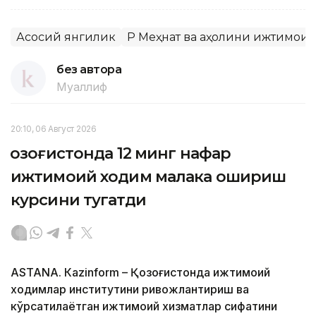
Асосий янгилик
ҚР Меҳнат ва аҳолини ижтимои
без автора
Муаллиф
20:10, 06 Август 2026
Қозоғистонда 12 минг нафар
ижтимоий ходим малака ошириш
курсини тугатди
ASTANА. Кazinform – Қозоғистонда ижтимоий
ходимлар институтини ривожлантириш ва
кўрсатилаётган ижтимоий хизматлар сифатини