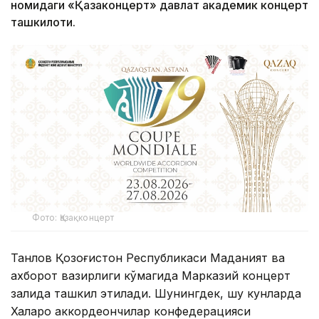
номидаги «Қазақконцерт» давлат академик концерт
ташкилоти.
Фото: Қазақконцерт
Танлов Қозоғистон Республикаси Маданият ва
ахборот вазирлиги кўмагида Марказий концерт
залида ташкил этилади. Шунингдек, шу кунларда
Халқаро аккордеончилар конфедерацияси