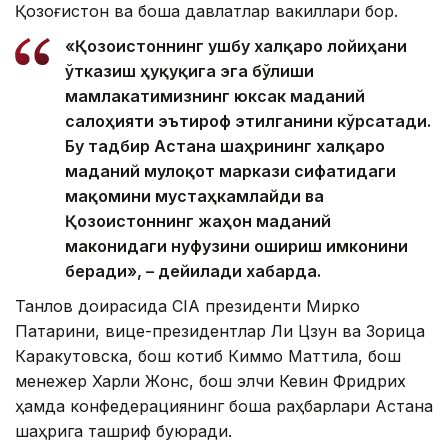
Қозоғистон ва бошқа давлатлар вакиллари бор.
«Қозоғистоннинг ушбу халқаро лойиҳани
ўтказиш ҳуқуқига эга бўлиши
мамлакатимизнинг юксак маданий
салоҳияти эътироф этилганини кўрсатади.
Бу тадбир Астана шаҳрининг халқаро
маданий мулоқот маркази сифатидаги
мақомини мустаҳкамлайди ва
Қозоғистоннинг жаҳон маданий
маконидаги нуфузини ошириш имконини
беради», – дейилади хабарда.
Танлов доирасида CIA президенти Мирко
Патарини, вице-президентлар Ли Цзун ва Зорица
Каракутовска, бош котиб Киммо Маттила, бош
менежер Харли Жонс, бош элчи Кевин Фридрих
ҳамда конфедерациянинг бошқа раҳбарлари Астана
шаҳрига ташриф буюради.