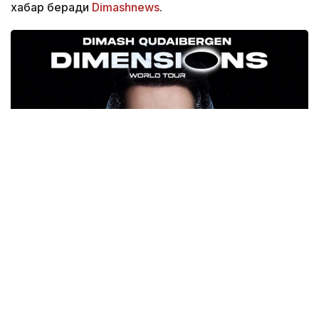
хабар беради
Dimashnews
.
Фото: dimashnews.com
DiMENSIONS Димашнинг қўшиқчи, бастакор ва
продюсер сифатидаги кўп қиррали ижодий
қиёфасини, шунингдек, унинг саҳнадан ташқаридаги
табиий ўзлигини ва инсоннинг энг ҳақиқий