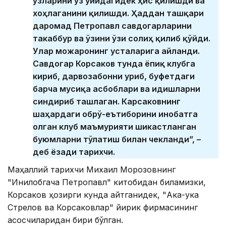
ўзларини ўз уйидагидек ҳис қилишди ва
хоҳлаганини қилишди. Ҳаддан ташқари
даромад Петропавл савдогарларини
такаббур ва ўзини ўзи солиҳ қилиб қўйди.
Улар можаронинг усталарига айланди.
Савдогар Корсаков тунда ёпиқ клубга
кириб, дарвозабонни уриб, буфетдаги
барча мусиқа асбоблари ва идишларни
синдириб ташлаган. Карсаковнинг
шаҳардаги обрў-еътиборини инобатга
олган клуб маъмурияти шикастланган
буюмларни тўлатиш билан чекланди”, –
деб ёзади тарихчи.
Маҳаллий тарихчи Михаил Морозовнинг
"Инқилобгача Петропавл" китобидан биламизки,
Корсаков ҳозирги кунда айтганидек, "Ака-ука
Стрелов ва Корсаковлар" йирик фирмасининг
асосчиларидан бири бўлган.