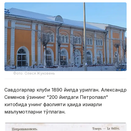
Фото: Олеся Жуковень
Савдогарлар клуби 1890 йилда қурилган. Александр
Семенов ўзининг "200 йилдаги Петропавл"
китобида унинг фаолияти ҳақида қизиқарли
маълумотларни тўплаган.