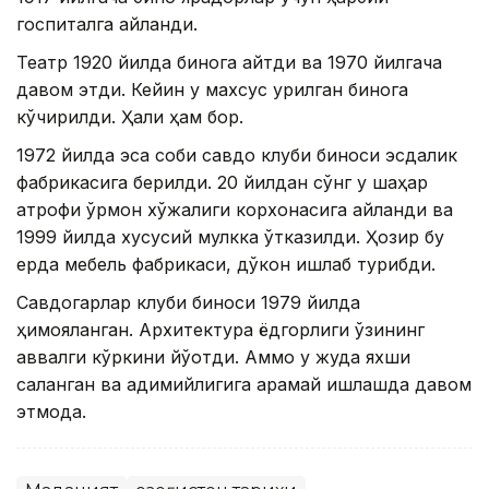
госпиталга айланди.
Театр 1920 йилда бинога қайтди ва 1970 йилгача
давом этди. Кейин у махсус қурилган бинога
кўчирилди. Ҳали ҳам бор.
1972 йилда эса собиқ савдо клуби биноси эсдалик
фабрикасига берилди. 20 йилдан сўнг у шаҳар
атрофи ўрмон хўжалиги корхонасига айланди ва
1999 йилда хусусий мулкка ўтказилди. Ҳозир бу
ерда мебель фабрикаси, дўкон ишлаб турибди.
Савдогарлар клуби биноси 1979 йилда
ҳимояланган. Архитектура ёдгорлиги ўзининг
аввалги кўркини йўқотди. Аммо у жуда яхши
сақланган ва қадимийлигига қарамай ишлашда давом
этмоқда.