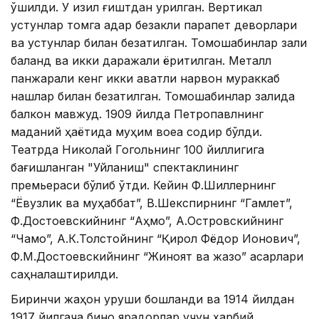
қўшилди. У қизил ғиштдан қурилган. Вертикал
устунлар томга қадар безакли парапет деворлари
ва устунлар билан безатилган. Томошабинлар зали
баланд ва икки даражали ёритилган. Металл
панжарали кенг икки қаватли нарвон мураккаб
нақшлар билан безатилган. Томошабинлар залида
балкон мавжуд. 1909 йилда Петропавлнинг
маданий ҳаётида муҳим воқеа содир бўлди.
Театрда Николай Гогольнинг 100 йиллигига
бағишланган "Уйланиш" спектаклининг
премьераси бўлиб ўтди. Кейин Ф.Шиллернинг
“Ёвузлик ва муҳаббат”, В.Шекспирнинг “Гамлет”,
Ф.Достоевскийнинг “Аҳмоқ”, А.Островскийнинг
“Чақмоқ”, А.К.Толстойнинг “Қирол Фёдор Ионович”,
Ф.М.Достоевскийнинг “Жиноят ва жазо” асарлари
саҳналаштирилди.
Биринчи жаҳон уруши бошланди ва 1914 йилдан
1917 йилгача бино ярадорлар учун ҳарбий