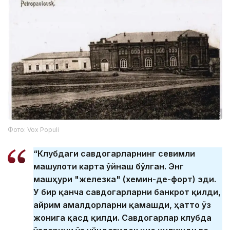
Фото: Vox Populi
“Клубдаги савдогарларнинг севимли
машғулоти карта ўйнаш бўлган. Энг
машҳури "железка" (хемин-де-форт) эди.
У бир қанча савдогарларни банкрот қилди,
айрим амалдорларни қамашди, ҳатто ўз
жонига қасд қилди. Савдогарлар клубда