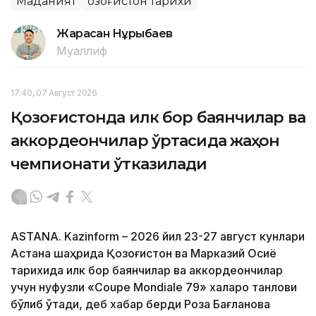
Маданият
Қозоғистон тарихи
Жарасқан Нұрыбаев
Муаллиф
17:40, 07 Август 2026
Қозоғистонда илк бор баянчилар ва
аккордеончилар ўртасида жаҳон
чемпионати ўтказилади
ASTANA. Kazinform – 2026 йил 23-27 август кунлари
Астана шаҳрида Қозоғистон ва Марказий Осиё
тарихида илк бор баянчилар ва аккордеончилар
учун нуфузли «Coupe Mondiale 79» халқаро танлови
бўлиб ўтади, деб хабар берди Роза Бағланова