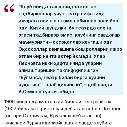
“Клуб ёнида ташқаридан келган
тадбиркорлар учун театр сифатида
ижарага олинган томошабинлар зали бор
эди. Қизиғи шундаки, бу театрда саҳна
эгаси тадбиркор эмас, клубнинг савдогар
маъмурияти – оқсоқоллар кенгаши эди.
Оқсоқоллар кенгашига бош ролларни ижро
этган бир нечта актёр ёқмади. Улар
Леоновга икки ҳафта ичида уларни
алмаштиришни таклиф қилишган.
“Бўлмаса, театр билан бирга кўзини
йўқотиш” талаб қилинган”, – деб ёзади
А.Семенов ўз китобида.
1906 йилда драма театри биноси Театральная
(1907 йилгача Приютская деб аталган) ва Потанин
(илгари Станичная, Крупская деб аталган)
кўчалари бурчагида жойлашган савдо клубига