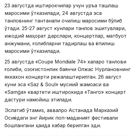
23 августда иштирокчилар учун қуръа ташлаш
маросими ўтказилади, 24 августда эса
танловнинг тантанали очилиш маросими бўлиб
ўтади. 25-27 август кунлари танлов эшитувлари,
ижодий маҳорат дарслари, концертлар, матбуот
анжумани, ғолибларни тақдирлаш ва ёпилиш
маросими ўтказилади.
25 августда «Coupe Mondiale 74» халқаро танлови
ғолиби, қозоғистонлик баянчи Олжас Нурлановнинг
яккахон концерти режалаштирилган. 26 август
куни эса «Saz & Soul» мусиқий жамоаси ва
«Samǵa» квартети иштирокида «Танго» концерт
дастури намойиш этилади.
Эслатиб ўтамиз, аввалроқ Астанада Марказий
Осиёдаги энг йирик поп-маданият фестивали
бошлангани ҳақида хабар берилган эди.