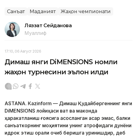
Санъат
Маданият
Жаҳон чемпионати
Ляззат Сейданова
Муаллиф
17:10, 06 Август 2026
Димаш янги DiMENSIONS номли
жаҳон турнесини эълон қилди
ASTANА. Кazinform — Димаш Қудайбергеннинг янги
DiMENSIONS лойиҳаси вақт ва маконда
ҳаракатланиш ғоясига асосланган асар эмас, балки
санъаткорнинг моҳиятини унинг атрофидаги дунёни
идрок этиш орқали очиб беришга уринишдир, деб