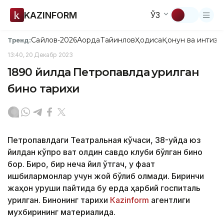
KAZINFORM
ЎЗ
Сайлов-2026
Ақорда
Тайинлов
Ҳодиса
Қонун ва интизо
Тренд:
13:40, 20 Декабр 2023
1890 йилда Петропавлда қурилган
бино тарихи
Петропавлдаги Театральная кўчаси, 38-уйда юз
йилдан кўпроқ вақт олдин савдо клуби бўлган бино
бор. Бироқ, бир неча йил ўтгач, у фақат
ишбилармонлар учун жой бўлиб қолмади. Биринчи
жаҳон уруши пайтида бу ерда ҳарбий госпиталь
қурилган. Бинонинг тарихи
Каzinform
агентлиги
мухбирининг материалида.