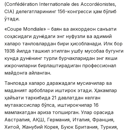
(Confédération Internationale des Accordéonistes,
CIA) делегатларининг 156-конгресси ҳам бўлиб
ўтади.
«Coupe Mondiale» – баян ва аккордеон санъати
соҳасидаги дунёдаги энг нуфузли ва қадимий
халқаро танловлардан бири ҳисобланади. Илк бор
1938 йилда ташкил этилган ушбу мусобақа бугунги
кунда дунёнинг турли бурчакларидан энг яхши
ижрочиларни бирлаштирадиган профессионал
майдонга айланган.
Танловда халқаро даражадаги мусиқачилар ва
маданият арбоблари иштирок этади. Ҳакамлар
ҳайъати таркибида 21 давлатдан келган
мутахассислар бўлса, иштирокчилар 16
мамлакатдан ариза топширган. Улар орасида
Австралия, АҚШ, Германия, Италия, Франция,
Хитой, Жанубий Корея, Буюк Британия, Туркия,