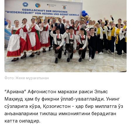
Фото: Жеке мұрағатынан
“Ариана” Афғонистон маркази раиси Эльяс
Маҳмуд ҳам бу фикрни қўллаб-қувватлайди. Унинг
сўзларига кўра, Қозоғистон - ҳар бир миллатга ўз
анъаналарини тиклаш имкониятини берадиган
катта оиладир.