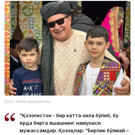
Фото: Жеке мұрағатынан
“Қозоғистон - бир катта оила бўлиб, бу
ерда бирга яшашнинг намунаси
мужассамдир. Қозоқлар: “Бирлик бўлмай –