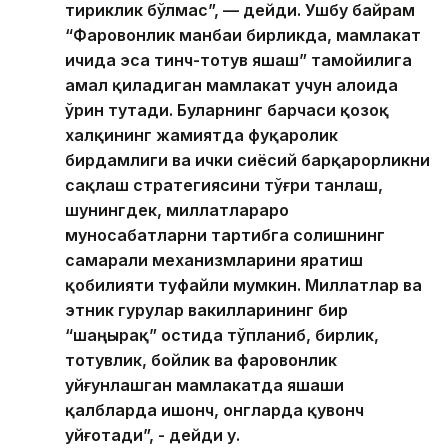
тириклик бўлмас”, — дейди. Ушбу байрам
“Фаровонлик манбаи бирликда, мамлакат
ичида эса тинч-тотув яшаш” тамойилига
амал қиладиган мамлакат учун алоҳида
ўрин тутади. Буларнинг барчаси қозоқ
халқининг жамиятда фуқаролик
бирдамлиги ва ички сиёсий барқарорликни
сақлаш стратегиясини тўғри танлаш,
шунингдек, миллатлараро
муносабатларни тартибга солишнинг
самарали механизмларини яратиш
қобилияти туфайли мумкин. Миллатлар ва
этник гуруҳлар вакилларининг бир
“шаңырақ” остида тўпланиб, бирлик,
тотувлик, бойлик ва фаровонлик
уйғунлашган мамлакатда яшаши
қалбларда ишонч, онгларда қувонч
уйғотади”, - дейди у.