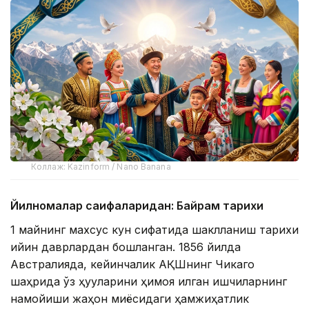
Коллаж: Kazinform / Nano Banana
Йилномалар саҳифаларидан: Байрам тарихи
1 майнинг махсус кун сифатида шаклланиш тарихи
қийин даврлардан бошланган. 1856 йилда
Австралияда, кейинчалик АҚШнинг Чикаго
шаҳрида ўз ҳуқуқларини ҳимоя қилган ишчиларнинг
намойиши жаҳон миқёсидаги ҳамжиҳатлик