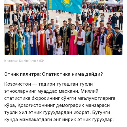
Коллаж: Kazinform / ЖИ
Этник палитра: Статистика нима дейди?
Қозоғистон — тақдири туташган турли
этносларнинг муқаддас маскани. Миллий
статистика бюросининг сўнгги маълумотларига
кўра, Қозоғистоннинг демографик манзараси
турли хил этник гуруҳлардан иборат. Бугунги
кунда мамлакатдаги энг йирик этник гуруҳлар: