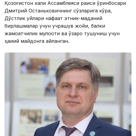
Қозоғистон халқи Ассамблеяси раиси ўринбосари
Дмитрий Останьковичнинг сўзларига кўра,
Дўстлик уйлари нафақат этник-маданий
бирлашмалар учун учрашув жойи, балки
жамоатчилик мулоқоти ва ўзаро тушуниш учун
ҳақиқий майдонга айланган.