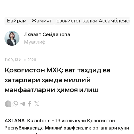
Байрам
Жамият
Қозоғистон халқи Ассамблеяси
Ляззат Сейданова
Муаллиф
11:00, 13 Июл 2026
Қозоғистон МХҚ: вақт таҳдид ва
хатарлари ҳамда миллий
манфаатларни ҳимоя қилиш
ASTANА. Кazinform – 13 июль куни Қозоғистон
Республикасида Миллий хавфсизлик органлари куни