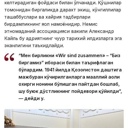
келтирадиган фойдаси билан ўлчанади. Қўшнилар
томонидан биргаликда дарахт экиш, кўнгиллилар
ташаббуслари ва хайрия тадбирлари
бирдамликнинг яққол намоёнидир. Немис
этномаданий ассоциацияси вакили Александр
Кайль бу қадриятнинг чуқур тарихий илдизларга эга
эканлигини таъкидлайди.
“Мен бирликни «Wir sind zusammen» – “Биз
биргамиз” ибораси билан таърифлаган
бўлардим. 1941 йилда Қозоғистон даштига
мажбуран кўчирилганларга маҳаллий аҳоли
охирги нонини бўлишган пайтдан бошлаб,
шу буюк дўстликнинг пойдевори қўйилди”,
— дейди у.