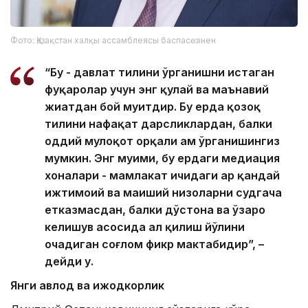
Фото: Қазақстан халқы ассамблеясы баспасөзінен
“Бу - давлат тилини ўрганишни истаган
фуқаролар учун энг қулай ва маънавий
жиҳатдан бой муҳитдир. Бу ерда қозоқ
тилини нафақат дарсликлардан, балки
оддий мулоқот орқали ҳам ўрганишингиз
мумкин. Энг муҳими, бу ердаги медиация
хоналари - мамлакат ичидаги ҳар қандай
ижтимоий ва маиший низоларни судгача
етказмасдан, балки дўстона ва ўзаро
келишув асосида ҳал қилиш йўлини
очадиган соғлом фикр мактабидир”, –
дейди у.
Янги авлод ва ижодкорлик