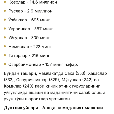
Қозоқлар - 14,6 миллион
Руслар - 2,9 миллион
Ўзбеклар - 695 минг
Украинлар - 367 минг
Уйғурлар - 309 минг
Немислар - 222 минг
Татарлар - 218 минг
Озарбайжонлар - 157 минг нафар.
Бундан ташқари, мамлакатда Саха (353), Хакаслар
(332), Оссурияликлар (329), Мўғуллар (242) ва
Комилар (240) каби кичик этник гуруҳларнинг
уйғунликда яшаши ва маданиятини сақлаб қолиши
учун тўлиқ шароитлар яратилган.
Дўстлик уйлари – Алоқа ва маданият маркази