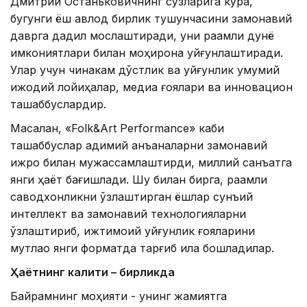
Дмитрий Останьковичнинг сўзларига кўра,
бугунги ёш авлод бирлик тушунчасини замонавий
даврга дадил мослаштиради, уни рақамли дунё
имкониятлари билан моҳирона уйғунлаштиради.
Улар учун чинакам дўстлик ва уйғунлик умумий
ижодий лойиҳалар, медиа ғоялари ва инновацион
ташаббуслардир.
Масалан, «Folk&Art Performance» каби
ташаббуслар қадимий анъаналарни замонавий
ижро билан мужассамлаштирди, миллий санъатга
янги ҳаёт бағишлади. Шу билан бирга, рақамли
саводхонликни ўзлаштирган ёшлар сунъий
интеллект ва замонавий технологияларни
ўзлаштириб, ижтимоий уйғунлик ғояларини
мутлақо янги форматда тарғиб қила бошладилар.
Ҳаётнинг калити – бирликда
Байрамнинг моҳияти - унинг жамиятга