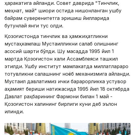
ҳаракатига айланди. Совет даврида "Тинчлик,
меҳнат, май" шиори остида нишонланган ушбу
байрам суверенитетга эришиш йилларида
бутунлай янги тус олди.
Қозоғистонда тинчлик ва ҳамжиҳатликни
мустаҳкамлаш Мустақилликни сақлаб қолишнинг
асосий шарти бўлди. Шу мақсадда 1995 йил 1
мартда Қозоғистон халқи Ассамблеяси ташкил
этилди. Ушбу институт мамлакатда миллатлараро
тотувликни сақлашнинг ноёб механизмига айланди.
Мустақил давлатимиз ички барқарорликка устувор
аҳамият бериши натижасида 1995 йил 18 октябрда
Давлат раҳбарининг Фармони билан 1 май -
Қозоғистон халқининг бирлиги куни деб эълон
қилинди.