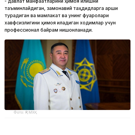
- давлат манфаатларини ҳимоя қилишни
таъминлайдиган, замонавий таҳдидларга қарши
турадиган ва мамлакат ва унинг фуқаролари
хавфсизлигини ҳимоя қиладиган ходимлар учун
профессионал байрам нишонланади.
Фото: ҚР МХҚ
Биз Қозоғистон Республикаси Миллий хавфсизлик