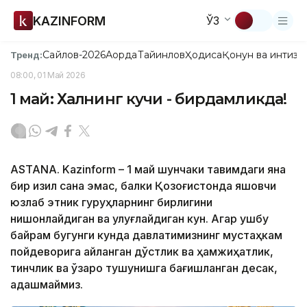
KAZINFORM
ЎЗ
Сайлов-2026
Ақорда
Тайинлов
Ҳодиса
Қонун ва интизо
Тренд:
08:00, 01 Май 2026
1 май: Халқнинг кучи - бирдамликда!
ASTANA. Kazinform – 1 май шунчаки тақвимдаги яна
бир қизил сана эмас, балки Қозоғистонда яшовчи
юзлаб этник гуруҳларнинг бирлигини
нишонлайдиган ва улуғлайдиган кун. Агар ушбу
байрам бугунги кунда давлатимизнинг мустаҳкам
пойдеворига айланган дўстлик ва ҳамжиҳатлик,
тинчлик ва ўзаро тушунишга бағишланган десак,
адашмаймиз.