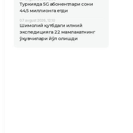
Туркияда 5G абонентлари сони
44,5 миллионга етди
07 avgust 2026, 12:10
Шимолий қутбдаги илмий
экспедицияга 22 мамлакатнинг
ўқувчилари йўл олишди