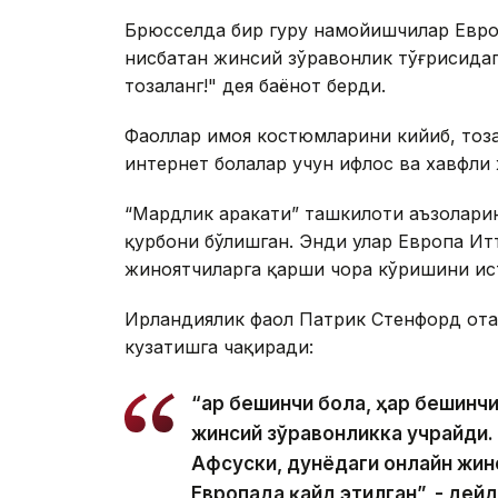
Брюсселда бир гуруҳ намойишчилар Евр
нисбатан жинсий зўравонлик тўғрисидаг
тозаланг!" дея баёнот берди.
Фаоллар ҳимоя костюмларини кийиб, тоз
интернет болалар учун ифлос ва хавфли
“Мардлик ҳаракати” ташкилоти аъзолари
қурбони бўлишган. Энди улар Европа Ит
жиноятчиларга қарши чора кўришини ис
Ирландиялик фаол Патрик Стенфорд от
кузатишга чақиради:
“Ҳар бешинчи бола, ҳар бешинч
жинсий зўравонликка учрайди.
Афсуски, дунёдаги онлайн жин
Европада қайд этилган”, - дейд