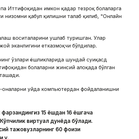
опа Иттифоқидан имкон қадар тезроқ болаларга
и низомни қабул қилишни талаб қилиб, "Онлайн
алаш воситаларини ушлаб туришган. Улар
 жой эканлигини етказмоқчи бўлдилар.
нинг ўзлари ёшликларида шундай суиқасд
тифоқидан болаларни жинсий алоқада бўлган
ташади.
а-оналарни уйда компьютердан фойдаланишни
и фарзандингиз 15 ёшдан 16 ёшгача
 Кўпчилик виртуал дунёда бўлади.
сий тажовузларнинг 60 фоизи
и у.