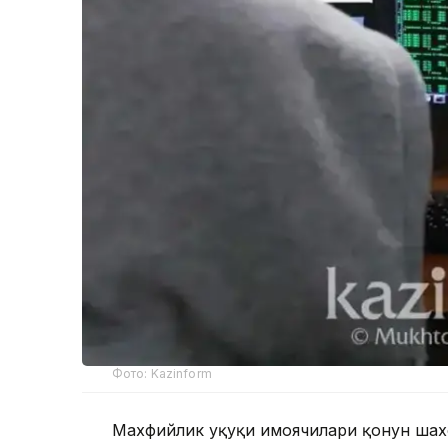
Фото: Kazinform
Махфийлик ҳуқуқи ҳимоячилари қонун шах