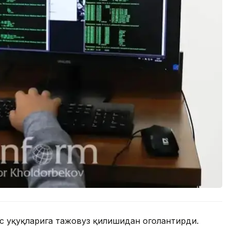
с ҳуқуқларига тажовуз қилишидан огоҳлантирди.