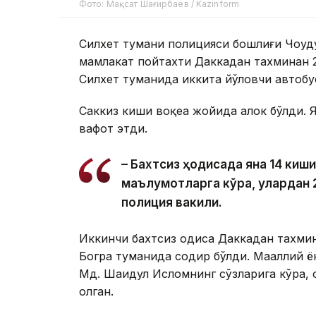
Фото: Мақсат Шағирбаев / Kazinform
Силхет тумани полицияси бошлиғи Чоудҳ
мамлакат пойтахти Даккадан тахминан
Силхет туманида иккита йўловчи автобу
Саккиз киши воқеа жойида ҳалок бўлди. 
вафот этди.
– Бахтсиз ҳодисада яна 14 киши
маълумотларга кўра, улардан 2
полиция вакили.
Иккинчи бахтсиз ҳодиса Даккадан тахм
Богра туманида содир бўлди. Маҳаллий 
Мд. Шаҳидул Исломнинг сўзларига кўра, ҳ
олган.