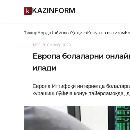
KAZINFORM
Ақорда
Тайинлов
Ҳодиса
Қонун ва интизом
Ко
Тренд:
13:13, 20 Сентябр 2023
Европа болаларни онлайн
қилади
Европа Иттифоқи интернетда болаларг
курашиш бўйича қонун тайёрламоқда, 