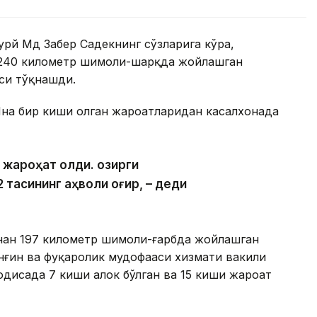
урй Мд Забер Садекнинг сўзларига кўра,
 240 километр шимоли-шарқда жойлашган
си тўқнашди.
Яна бир киши олган жароҳатларидан касалхонада
 жароҳат олди. Ҳозирги
 тасининг аҳволи оғир, – деди
инан 197 километр шимоли-ғарбда жойлашган
ёнғин ва фуқаролик мудофааси хизмати вакили
одисада 7 киши ҳалок бўлган ва 15 киши жароҳат