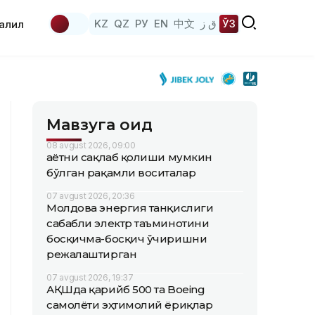
KZ
QZ
РУ
EN
中文
ق ز
ЎЗ
аҳлил
Мавзуга оид
08 avgust 2026, 09:00
Ҳаётни сақлаб қолиши мумкин
бўлган рақамли воситалар
07 avgust 2026, 20:36
Молдова энергия танқислиги
сабабли электр таъминотини
босқичма-босқич ўчиришни
режалаштирган
07 avgust 2026, 19:37
АҚШда қарийб 500 та Boeing
самолёти эҳтимолий ёриқлар