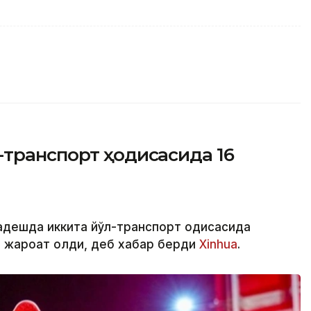
-транспорт ҳодисасида 16
адешда иккита йўл-транспорт ҳодисасида
и жароҳат олди, деб хабар берди
Xinhua
.