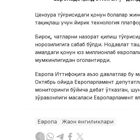
Цензура тўғрисидаги қонун болалар жи
тақиқлаш учун йирик технология платфо
Бироқ, чатларни назорат қилиш тўғриси
норозилигига сабаб бўлди. Нодавлат та
амалдаги қонун юз миллионлаб европал
мумкинлигидан огоҳлантирди.
Европа Иттифоқига аъзо давлатлар бу м
Октябрь ойида Европарламент депутатла
мониторинги бўйича дебат ўтказган, шу
зўравонлиги масаласи Европарламент ял
Европа
Жаҳон янгиликлари