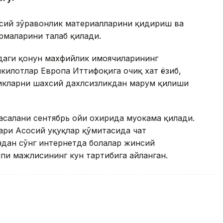
нсий зўравонлик материалларини қидириш ва
рмаларини талаб қилади.
даги қонун махфийлик ҳимоячиларининг
шкилотлар Европа Иттифоқига очиқ хат ёзиб,
икларни шахсий дахлсизликдан маҳрум қилиши
асалани сентябрь ойи охирида муҳокама қилади.
ри Асосий ҳуқуқлар қўмитасида чат
ндан сўнг интернетда болалар жинсий
пи мажлисининг кун тартибига айланган.