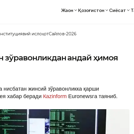
Жаҳон
Қозоғистон
Сиёсат
Т
нституциявий ислоҳот
Сайлов-2026
 зўравонликдан қандай ҳимоя
а нисбатан жинсий зўравонликка қарши
дея хабар беради
Кazinform
Euronewsга таяниб.