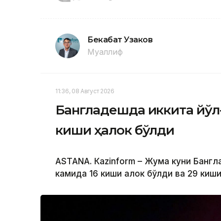
Бекабат Узаков
Муаллиф
11:36, 08 Август 2026
Бангладешда иккита йўл
киши ҳалок бўлди
ASTANА. Кazinform – Жума куни Бангл
камида 16 киши ҳалок бўлди ва 29 киш