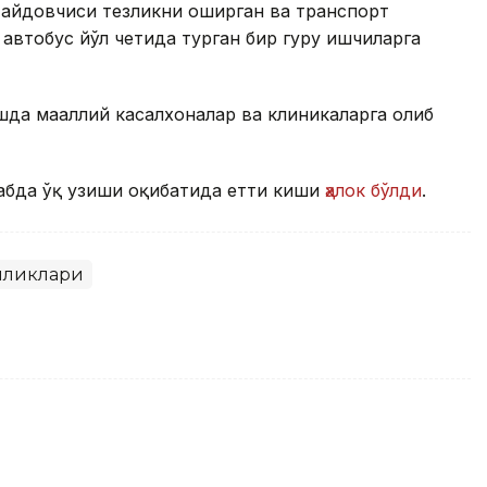
 ҳайдовчиси тезликни оширган ва транспорт
втобус йўл четида турган бир гуруҳ ишчиларга
да маҳаллий касалхоналар ва клиникаларга олиб
абда ўқ узиши оқибатида етти киши
ҳалок бўлди
.
иликлари