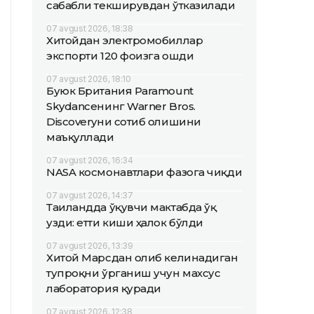
сабабли текширувдан ўтказилади
07 avgust 2026, 18:38
Хитойдан электромобиллар
экспорти 120 фоизга ошди
07 avgust 2026, 18:10
Буюк Британия Paramount
Skydanceнинг Warner Bros.
Discoveryни сотиб олишини
маъқуллади
07 avgust 2026, 16:34
NASA космонавтлари фазога чиқди
07 avgust 2026, 14:37
Таиландда ўқувчи мактабда ўқ
узди: етти киши ҳалок бўлди
07 avgust 2026, 13:39
Хитой Марсдан олиб келинадиган
тупроқни ўрганиш учун махсус
лаборатория қуради
07 avgust 2026, 12:38