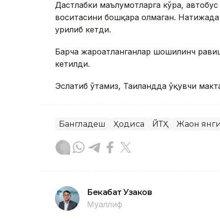
Дастлабки маълумотларга кўра, автобус
воситасини бошқара олмаган. Натижада а
урилиб кетди.
Барча жароҳатланганлар шошилинч равиш
кетилди.
Эслатиб ўтамиз, Таиландда ўқувчи макт
Бангладеш
Ҳодиса
ЙТҲ
Жаҳон янг
Бекабат Узаков
Муаллиф