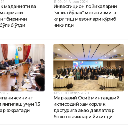
024
15:09, 04 Апрел 2024
рк маданияти ва
Инвестицион лойиҳаларни
амғармаси
“яшил йўлак” механизмига
нг биринчи
киритиш мезонлари кўриб
бўлиб ўтди
чиқилди
бр 2023
19:53, 31 Октябр 2023
мпаниясининг
Марказий Осиё минтақавий
 янгилаш учун 1,3
иқтисодий ҳамкорлик
ар ажратади
дастурига аъзо давлатлар
божхоначилари йиғилди