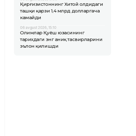
Қирғизистоннинг Хитой олдидаги
ташқи қарзи 1,4 млрд долларгача
камайди
06 avgust 2026, 15:10
Олимлар Қуёш юзасининг
тарихдаги энг аниқ тасвирларини
эълон қилишди