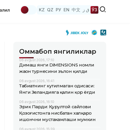
KZ
QZ
РУ
EN
中文
ق ز
ЎЗ
аҳлил
Оммабоп янгиликлар
06 avgust 2026, 17:10
Димаш янги DiMENSIONS номли
жаҳон турнесини эълон қилди
06 avgust 2026, 16:41
Табиатнинг кутилмаган ҳодисаси:
Янги Зеландияга қалин қор ёғди
06 avgust 2026, 16:10
Эрик Парди: Қурултой сайлови
Қозоғистонга нисбатан халқаро
ишончни мустаҳкамлаши мумкин
06 avgust 2026, 15:39