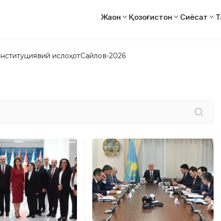
Жаҳон
Қозоғистон
Сиёсат
Т
нституциявий ислоҳот
Сайлов-2026