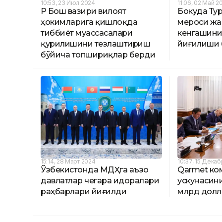
10:53, 23 Июл 2024
11:06, 02 Май 2
ҚР Бош вазири вилоят
Бокуда Ту
ҳокимларига қишлоқда
мероси ж
тиббиёт муассасалари
кенгашини
қурилишини тезлаштириш
йиғилиши 
бўйича топшириқлар берди
15:14, 28 Март 2024
10:37, 15 Дека
Ўзбекистонда МДҲга аъзо
Qarmet ко
давлатлар чегара идоралари
ускунасини
раҳбарлари йиғилди
млрд долл