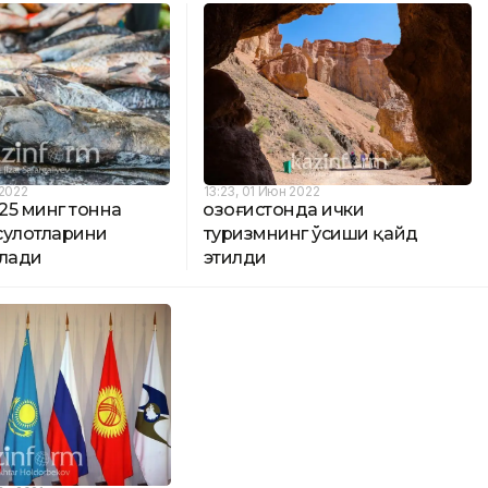
 2022
13:23, 01 Июн 2022
 25 минг тонна
Қозоғистонда ички
сулотларини
туризмнинг ўсиши қайд
илади
этилди