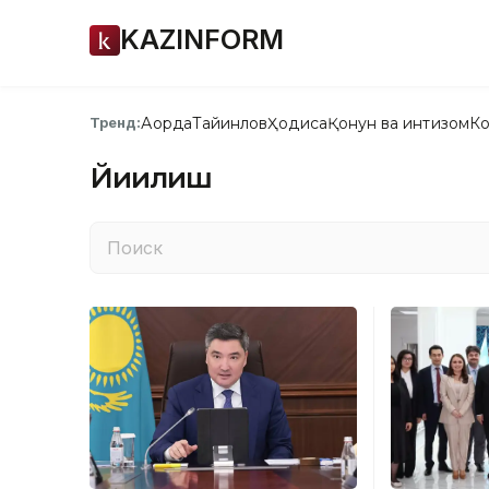
KAZINFORM
Ақорда
Тайинлов
Ҳодиса
Қонун ва интизом
Ко
Тренд:
Йиғилиш