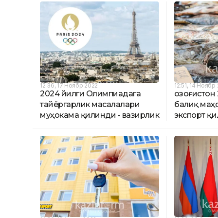
12:36, 17 Ноябр 2022
12:51, 14 Ноябр
2024 йилги Олимпиадага
Қозоғистон
тайёргарлик масалалари
балиқ маҳ
муҳокама қилинди - вазирлик
экспорт қ