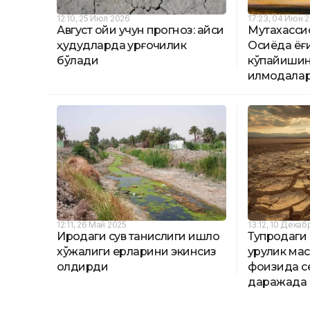
12:10, 25 Июл 2026
17:23, 04 Июн 
Август ойи учун прогноз: қайси
Мутахасси
ҳудудларда қурғоқчилик
Осиёда ёғ
бўлади
кўпайиши
қилмоқдала
12:11, 26 Май 2025
13:12, 10 Декаб
Ироқдаги сув танқислиги қишлоқ
Тупроқдаги
хўжалиги ерларини экинсиз
қуруқлик ма
қолдирди
фоизида с
даражада