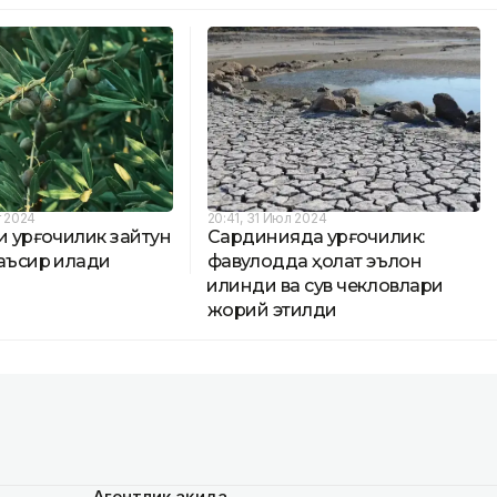
т 2024
20:41, 31 Июл 2024
 қурғоқчилик зайтун
Сардинияда қурғоқчилик:
аъсир қилади
фавқулодда ҳолат эълон
қилинди ва сув чекловлари
жорий этилди
Агентлик ҳақида