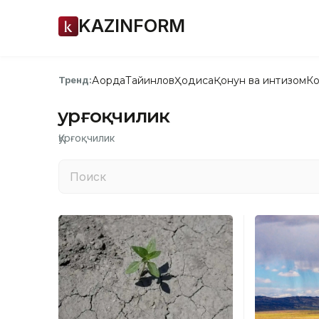
KAZINFORM
Ақорда
Тайинлов
Ҳодиса
Қонун ва интизом
Ко
Тренд:
Қурғоқчилик
Қурғоқчилик