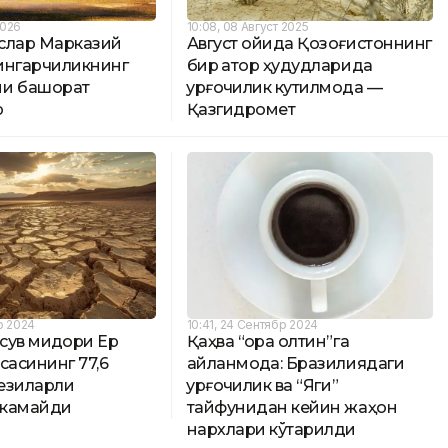
2026
10:08, 08 Август 2025
слар Марказий
Август ойида Қозоғистоннинг
ингарчиликнинг
бир қатор ҳудудларида
ни башорат
қурғоқчилик кутилмоқда —
р
Қазгидромет
р 2024
10:41, 24 Сентябр 2024
 сув миқдори Ер
Қаҳва “қора олтин”га
ссасининг 77,6
айланмоқда: Бразилиядаги
езиларли
қурғоқчилик ва “Яги”
 камайди
тайфунидан кейин жаҳон
нархлари кўтарилди