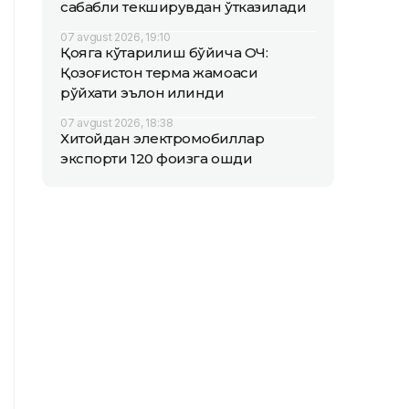
сабабли текширувдан ўтказилади
07 avgust 2026, 19:10
Қояга кўтарилиш бўйича ОЧ:
Қозоғистон терма жамоаси
рўйхати эълон қилинди
07 avgust 2026, 18:38
Хитойдан электромобиллар
экспорти 120 фоизга ошди