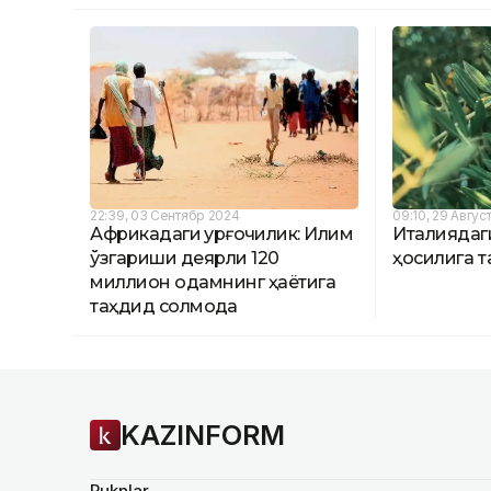
22:39, 03 Сентябр 2024
09:10, 29 Авгус
Африкадаги қурғоқчилик: Иқлим
Италиядаги
ўзгариши деярли 120
ҳосилига т
миллион одамнинг ҳаётига
таҳдид солмоқда
KAZINFORM
Ruknlar