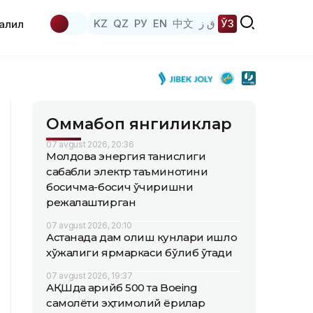
KZ
QZ
РУ
EN
中文
ق ز
ЎЗ
аҳлил
Оммабоп янгиликлар
07 avgust 2026, 20:36
Молдова энергия танқислиги
сабабли электр таъминотини
босқичма-босқич ўчиришни
режалаштирган
07 avgust 2026, 20:10
Астанада дам олиш кунлари қишлоқ
хўжалиги ярмаркаси бўлиб ўтади
07 avgust 2026, 19:37
АҚШда қарийб 500 та Boeing
самолёти эҳтимолий ёриқлар