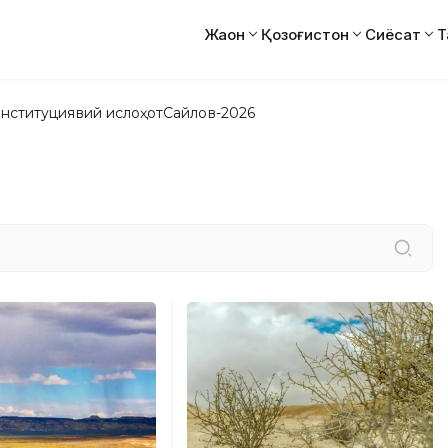
Жаҳон
Қозоғистон
Сиёсат
Т
нституциявий ислоҳот
Сайлов-2026