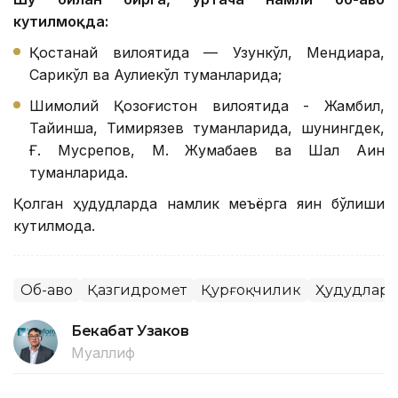
кутилмоқда:
Қостанай вилоятида — Узункўл, Мендиқара,
Сарикўл ва Аулиекўл туманларида;
Шимолий Қозоғистон вилоятида - Жамбил,
Тайинша, Тимирязев туманларида, шунингдек,
Ғ. Мусрепов, М. Жумабаев ва Шал Ақин
туманларида.
Қолган ҳудудларда намлик меъёрга яқин бўлиши
кутилмоқда.
Об-ҳаво
Қазгидромет
Қурғоқчилик
Ҳудудлар
Бекабат Узаков
Муаллиф