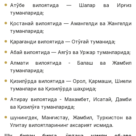
Ақтўбе вилоятида — Шалқар ва Ирғиз
туманларида;
Қостанай вилоятида — Амангелди ва Жангелди
туманларида;
Қарағанди вилоятида — Оқтўғай туманида;
Абай вилоятида — Аягўз ва Уржар туманларида;
Алмати вилоятида - Балқаш ва Жамбил
туманларида;
Қизилўрда вилоятида — Орол, Қармақши, Шиели
туманлари ва Қизилўрда шаҳрида;
Атирау вилоятида - Махамбет, Исатай, Дамби
ва Қизилқўға туманларида;
шунингдек, Манғистау, Жамбил, Туркистон ва
Улитау вилоятларининг аксарият қисмида.
Шу билан бирга, ўртача намли об-ҳаво