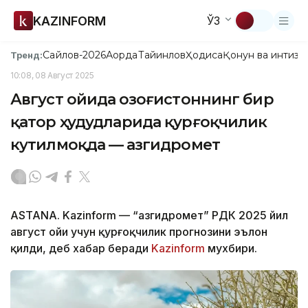
KAZINFORM
ЎЗ
Сайлов-2026
Ақорда
Тайинлов
Ҳодиса
Қонун ва интизо
Тренд:
10:08, 08 Август 2025
Август ойида Қозоғистоннинг бир
қатор ҳудудларида қурғоқчилик
кутилмоқда — Қазгидромет
ASTANA. Kazinform — “Қазгидромет” РДК 2025 йил
август ойи учун қурғоқчилик прогнозини эълон
қилди, деб хабар беради
Kazinform
мухбири.