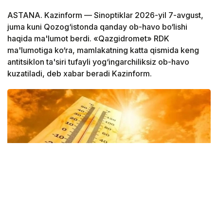
ASTANA. Kazinform — Sinoptiklar 2026-yil 7-avgust,
juma kuni Qozog‘istonda qanday ob-havo bo‘lishi
haqida ma'lumot berdi. «Qazgidromet» RDK
ma'lumotiga ko‘ra, mamlakatning katta qismida keng
antitsiklon ta'siri tufayli yog‘ingarchiliksiz ob-havo
kuzatiladi, deb xabar beradi Kazinform.