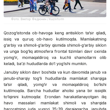
Фото: Виктор Федюнин / Kazinform
Qozog‘istonda ob-havoga keng antisiklon ta’sir qiladi,
issiq va quruq ob-havo kutilmoqda. Mamlakatning
g‘arbiy va shimoli-g‘arbiy qismida shimoli-g‘arbiy siklon
va unga bog‘liq atmosfera frontal tizimlari davr oxirida
yomg‘ir, momaqaldiroq va kuchli shamollarni olib
keladi, ba’zi hududlarda do‘l yog‘ishi mumkin.
Janubiy siklon davr boshida va kun davomida janub va
janubi-sharqiy tog‘li hududlarda mamlakat sharqiga
ta’sir qiladi, yomg‘ir va momaqaldiroq bo‘lishi
kutilmoqda. Barcha hududlar aholisi yana bir issiqlik
to‘lqinini kutmoqda: Erondan harakatlanayotgan iliq
havo massalari mamlakat shimoli va sharqida
haroratning juda yuqori 35-39 darajagacha, janubda