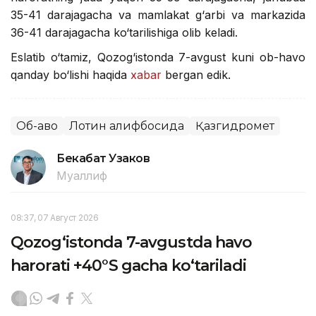
35-41 darajagacha va mamlakat g‘arbi va markazida
36-41 darajagacha ko‘tarilishiga olib keladi.
Eslatib o‘tamiz, Qozog‘istonda 7-avgust kuni ob-havo
qanday bo‘lishi haqida
xabar
bergan edik.
Об-ҳаво
Лотин алифбосида
Қазгидромет
Бекабат Узаков
Муаллиф
08:37, 07 Август 2026
Qozog‘istonda 7-avgustda havo
harorati +40°S gacha ko‘tariladi