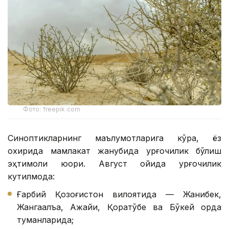
Фото: freepik.com
Синоптикларнинг маълумотларига кўра, ёз
охирида мамлакат жанубида қурғоқчилик бўлиш
эҳтимоли юқори. Август ойида қурғоқчилик
кутилмоқда:
Ғарбий Қозоғистон вилоятида — Жанибек,
Жангақалъа, Ақжайиқ, Қоратўбе ва Бўкей орда
туманларида;