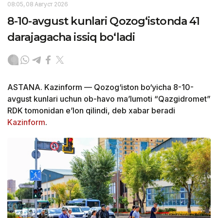
08:05, 08 Август 2026
8-10-avgust kunlari Qozog‘istonda 41
darajagacha issiq bo‘ladi
ASTANA. Kazinform — Qozog‘iston bo‘yicha 8-10-
avgust kunlari uchun ob-havo ma’lumoti “Qazgidromet”
RDK tomonidan e’lon qilindi, deb xabar beradi
Kazinform
.