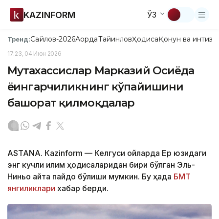
KAZINFORM
ЎЗ
Сайлов-2026
Ақорда
Тайинлов
Ҳодиса
Қонун ва интизо
Тренд:
17:23, 04 Июн 2026
Мутахассислар Марказий Осиёда
ёғингарчиликнинг кўпайишини
башорат қилмоқдалар
ASTANА. Кazinform — Келгуси ойларда Ер юзидаги
энг кучли иқлим ҳодисаларидан бири бўлган Эль-
Ниньо қайта пайдо бўлиши мумкин. Бу ҳақда
БМТ
янгиликлари
хабар берди.