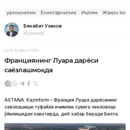
Қурғоқчилик
Ёғингарчилик
Иқлим
Жаҳон янг
Бекабат Узаков
Муаллиф
20:10, 10 Август 2026
Франциянинг Луара дарёси
саёзлашмоқда
ASTANА. Кazinform – Франция Луара дарёсининг
саёзлашиши туфайли ичимлик сувига чекловлар
қўйилишидан хавотирда, деб хабар беради Белта.