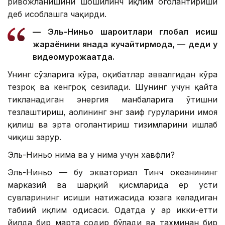
ривожланишини шошилинч иқлим огоҳлантириши
деб ҳисоблашга чақирди.
— Эль-Ниньо шароитлари глобал исиш
жараёнини янада кучайтирмоқда, — деди у
видеомурожаатда.
Унинг сўзларига кўра, оқибатлар аввалгидан кўра
тезроқ ва кенгроқ сезилади. Шунинг учун қайта
тикланадиган энергия манбаларига ўтишни
тезлаштириш, аҳолининг энг заиф гуруҳларини ҳимоя
қилиш ва эрта огоҳлантириш тизимларини ишлаб
чиқиш зарур.
Эль-Ниньо нима ва у нима учун хавфли?
Эль-Ниньо — бу экваториал Тинч океанининг
марказий ва шарқий қисмларида ер усти
сувларининг исиши натижасида юзага келадиган
табиий иқлим ҳодисаси. Одатда у ҳар икки-етти
йилда бир марта содир бўлади ва тахминан бир