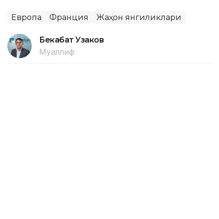
Европа
Франция
Жаҳон янгиликлари
Бекабат Узаков
Муаллиф
18:10, 10 Август 2026
Персеид метеор ёмғири 13 август
куни энг юқори чўққисига чиқади
ASTANА. Кazinform – Персеид метеор ёмғири 13
август куни энг юқори чўққисига чиқади, осмонда оқ
метеорлар кўринади, деб хабар беради ТАСС.