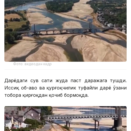
Фото: видеодан кадр
Дарёдаги сув сатҳи жуда паст даражага тушди.
Иссиқ об-ҳаво ва қурғоқчилик туфайли дарё ўзани
тобора қирғоқдан қочиб бормоқда.