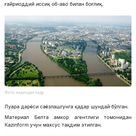
ғайриоддий иссиқ об-ҳаво билан боғлиқ.
Фото: видеодан кадр
Луара дарёси саёзлашгунга қадар шундай бўлган.
Материал Белта ҳамкор агентлиги томонидан
Кazinform учун махсус тақдим этилган.