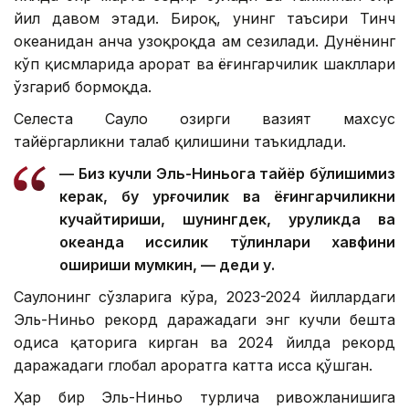
йил давом этади. Бироқ, унинг таъсири Тинч
океанидан анча узоқроқда ҳам сезилади. Дунёнинг
кўп қисмларида ҳарорат ва ёғингарчилик шакллари
ўзгариб бормоқда.
Селеста Сауло ҳозирги вазият махсус
тайёргарликни талаб қилишини таъкидлади.
— Биз кучли Эль-Ниньога тайёр бўлишимиз
керак, бу қурғоқчилик ва ёғингарчиликни
кучайтириши, шунингдек, қуруқликда ва
океанда иссиқлик тўлқинлари хавфини
ошириши мумкин, — деди у.
Саулонинг сўзларига кўра, 2023-2024 йиллардаги
Эль-Ниньо рекорд даражадаги энг кучли бешта
ҳодиса қаторига кирган ва 2024 йилда рекорд
даражадаги глобал ҳароратга катта ҳисса қўшган.
Ҳар бир Эль-Ниньо турлича ривожланишига