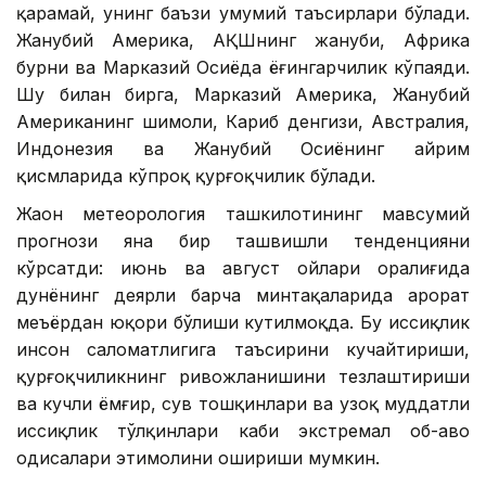
қарамай, унинг баъзи умумий таъсирлари бўлади.
Жанубий Америка, АҚШнинг жануби, Африка
бурни ва Марказий Осиёда ёғингарчилик кўпаяди.
Шу билан бирга, Марказий Америка, Жанубий
Американинг шимоли, Кариб денгизи, Австралия,
Индонезия ва Жанубий Осиёнинг айрим
қисмларида кўпроқ қурғоқчилик бўлади.
Жаҳон метеорология ташкилотининг мавсумий
прогнози яна бир ташвишли тенденцияни
кўрсатди: июнь ва август ойлари оралиғида
дунёнинг деярли барча минтақаларида ҳарорат
меъёрдан юқори бўлиши кутилмоқда. Бу иссиқлик
инсон саломатлигига таъсирини кучайтириши,
қурғоқчиликнинг ривожланишини тезлаштириши
ва кучли ёмғир, сув тошқинлари ва узоқ муддатли
иссиқлик тўлқинлари каби экстремал об-ҳаво
ҳодисалари эҳтимолини ошириши мумкин.