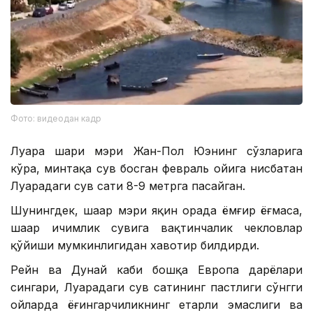
Фото: видеодан кадр
Луара шаҳри мэри Жан-Пол Юэнинг сўзларига
кўра, минтақа сув босган февраль ойига нисбатан
Луарадаги сув сатҳи 8-9 метрга пасайган.
Шунингдек, шаҳар мэри яқин орада ёмғир ёғмаса,
шаҳар ичимлик сувига вақтинчалик чекловлар
қўйиши мумкинлигидан хавотир билдирди.
Рейн ва Дунай каби бошқа Европа дарёлари
сингари, Луарадаги сув сатҳининг пастлиги сўнгги
ойларда ёғингарчиликнинг етарли эмаслиги ва