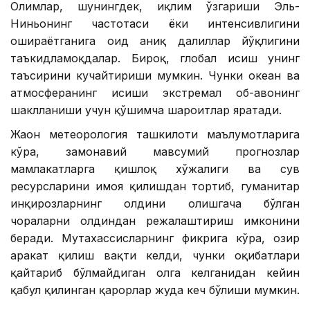
Олимлар, шунингдек, иқлим ўзгариши Эль-
Ниньонинг частотаси ёки интенсивлигини
ошираётганига оид аниқ далиллар йўқлигини
таъкидламоқдалар. Бироқ, глобал исиш унинг
таъсирини кучайтириши мумкин. Чунки океан ва
атмосферанинг исиши экстремал об-ҳавонинг
шаклланиши учун қўшимча шароитлар яратади.
Жаҳон метеорология ташкилоти маълумотларига
кўра, замонавий мавсумий прогнозлар
мамлакатларга қишлоқ хўжалиги ва сув
ресурсларини ҳимоя қилишдан тортиб, гуманитар
инқирозларнинг олдини олишгача бўлган
чораларни олдиндан режалаштириш имконини
беради. Мутахассисларнинг фикрига кўра, ҳозир
ҳаракат қилиш вақти келди, чунки оқибатлари
қайтариб бўлмайдиган ҳолга келганидан кейин
қабул қилинган қарорлар жуда кеч бўлиши мумкин.