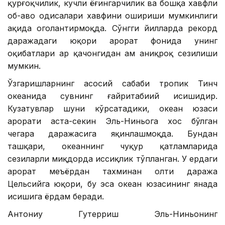
қурғоқчилик, кучли ёғингарчилик ва бошқа хавфли
об-ҳаво ҳодисалари хавфини ошириши мумкинлиги
ҳақида огоҳлантирмоқда. Сўнгги йилларда рекорд
даражадаги юқори ҳарорат фонида унинг
оқибатлари ҳар қачонгидан ҳам аниқроқ сезилиши
мумкин.
Ўзгаришларнинг асосий сабаби тропик Тинч
океанида сувнинг ғайритабиий исишидир.
Кузатувлар шуни кўрсатадики, океан юзаси
ҳарорати аста-секин Эль-Ниньога хос бўлган
чегара даражасига яқинлашмоқда. Бундан
ташқари, океаннинг чуқур қатламларида
сезиларли миқдорда иссиқлик тўпланган. У ердаги
ҳарорат меъёрдан тахминан олти даража
Цельсийга юқори, бу эса океан юзасининг янада
исишига ёрдам беради.
Антониу Гутерриш Эль-Ниньонинг