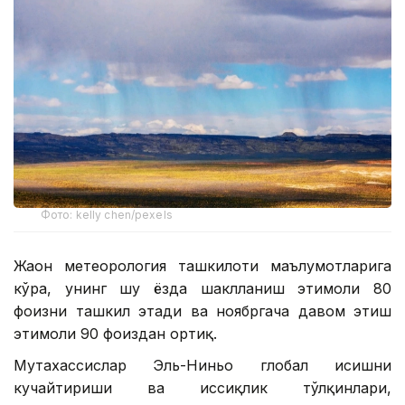
Фото: kelly chen/pexels
Жаҳон метеорология ташкилоти маълумотларига
кўра, унинг шу ёзда шаклланиш эҳтимоли 80
фоизни ташкил этади ва ноябргача давом этиш
эҳтимоли 90 фоиздан ортиқ.
Мутахассислар Эль-Ниньо глобал исишни
кучайтириши ва иссиқлик тўлқинлари,