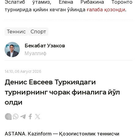
Эслатиб ўтамиз, Елена Рибакина Торонто
турнирида қийин кечган ўйинда
ғалаба қозонди
.
Теннис
Спорт
Бекабат Узаков
Муаллиф
14:10, 06 Август 2026
Денис Евсеев Туркиядаги
турнирнинг чорак финалига йўл
олди
ASTANА. Кazinform — Қозоғистонлик теннисчи