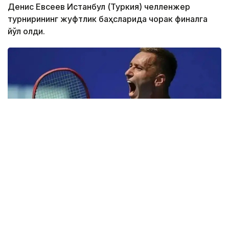
Денис Евсеев Истанбул (Туркия) челленжер
турнирининг жуфтлик баҳсларида чорак финалга
йўл олди.
Фото: ktf.kz
Денис Евсеев хитойлик Фацзин Сунь билан
биргаликда ўзининг биринчи учрашувини яна бир