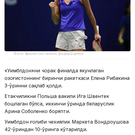
Фото: Қозоғистон теннис федерацияси
«Уимблдон»ни чорак финалда якунлаган
Қозоғистоннинг биринчи ракеткаси Елена Рибакина
3-ўринни сақлаб қолди.
Етакчиликни Польша вакили Ига Швентек
бошлаган бўлса, иккинчи ўринда беларуслик
Арина Соболенко боряпти.
Уимблдон ғолиби чехиялик Маркета Вондроушова
42-ўриндан 10-ўринга кўтарилди.