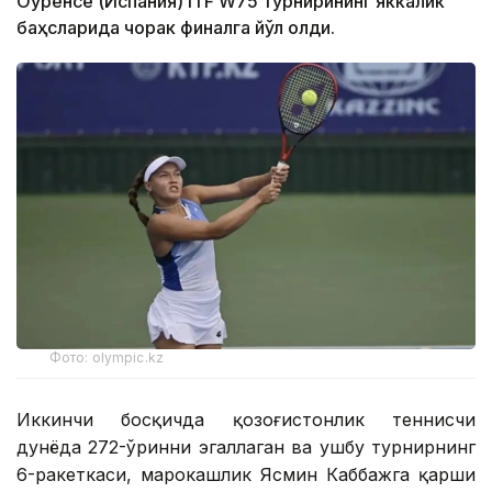
Оуренсе (Испания) ITF W75 турнирининг яккалик
баҳсларида чорак финалга йўл олди.
Фото: olympic.kz
Иккинчи босқичда қозоғистонлик теннисчи
дунёда 272-ўринни эгаллаган ва ушбу турнирнинг
6-ракеткаси, марокашлик Ясмин Каббажга қарши