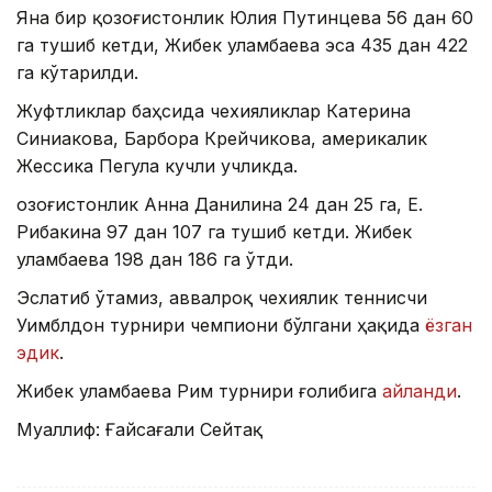
Яна бир қозоғистонлик Юлия Путинцева 56 дан 60
га тушиб кетди, Жибек Қуламбаева эса 435 дан 422
га кўтарилди.
Жуфтликлар баҳсида чехияликлар Катерина
Синиакова, Барбора Крейчикова, америкалик
Жессика Пегула кучли учликда.
Қозоғистонлик Анна Данилина 24 дан 25 га, Е.
Рибакина 97 дан 107 га тушиб кетди. Жибек
Қуламбаева 198 дан 186 га ўтди.
Эслатиб ўтамиз, аввалроқ чехиялик теннисчи
Уимблдон турнири чемпиони бўлгани ҳақида
ёзган
эдик
.
Жибек Қуламбаева Рим турнири ғолибига
айланди
.
Муаллиф: Ғайсағали Сейтақ