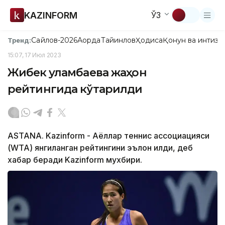
KAZINFORM
ЎЗ
Сайлов-2026
Ақорда
Тайинлов
Ҳодиса
Қонун ва интизо
Тренд:
15:07, 17 Июл 2023
Жибек Қуламбаева жаҳон
рейтингида кўтарилди
ASTANA. Kazinform - Аёллар теннис ассоциацияси
(WTA) янгиланган рейтингини эълон қилди, деб
хабар беради Kazinform мухбири.