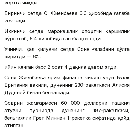
кортга чиқди.
Биринчи сетда С. Жиенбаева 6:3 ҳисобида ғалаба
қозонди.
Иккинчи сетда марокашлик спортчи қаршилик
кўрсатиб, 6:4 ҳисобида ғалаба қозонди.
Учинчи, ҳал қилувчи сетда Соня ғалабани қўлга
киритди — 6:2.
Қийин кечган баҳс 2 соат 4 дақиқа давом этди.
Соня Жиенбаева ярим финалга чиқиш учун Буюк
Британия вакили, дунёнинг 230-ракеткаси Алисия
Дуденей билан беллашади.
Соврин жамғармаси 60 000 долларни ташкил
этувчи турнирда дунёнинг 187-ракеткаси,
бельгиялик Грет Миннен 1-ракетка сифатида қайд
этилган.