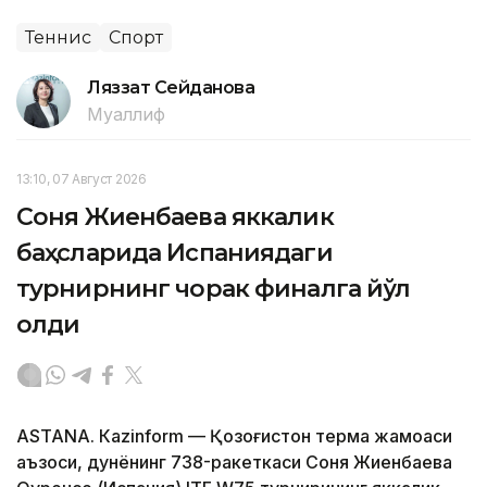
Теннис
Спорт
Ляззат Сейданова
Муаллиф
13:10, 07 Август 2026
Соня Жиенбаева яккалик
баҳсларида Испаниядаги
турнирнинг чорак финалга йўл
олди
ASTANА. Кazinform — Қозоғистон терма жамоаси
аъзоси, дунёнинг 738-ракеткаси Соня Жиенбаева