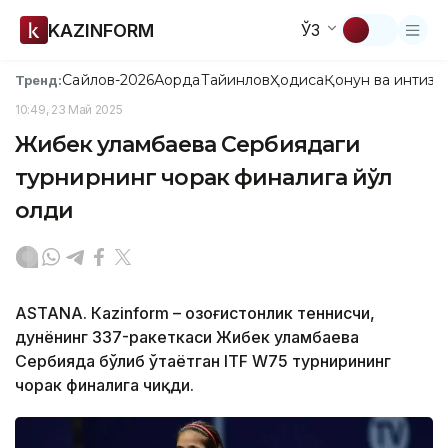
KAZINFORM
ЎЗ
Сайлов-2026
Ақорда
Тайинлов
Ҳодиса
Қонун ва интизо
Тренд:
10:49, 23 Май 2025
Жибек Қуламбаева Сербиядаги
турнирнинг чорак финалига йўл
олди
ASTANA. Кazinform – Қозоғистонлик теннисчи,
дунёнинг 337-ракеткаси Жибек Қуламбаева
Сербияда бўлиб ўтаётган ITF W75 турнирининг
чорак финалига чиқди.