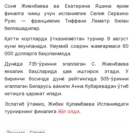
Соня Жиенбаева ва Екатерина Яшина ярим
финалга чиқиш учун испаниялик Селия Сервино
Руис — франциялик Тиффани Леметр билан
беллашадилар.
Қаттиқ кортларда ўтказилаётган турнир 9 август
куни якунланади. Умумий соврин жамғармаси 60
000 долларга баҳоланмоқда.
Дунёда 735-ўринни эгаллаган С. Жиенбаева
яккалик баҳсларида ҳам иштирок этади. У
биринчи босқичда дунё рейтингида 505-ўринни
эгаллаган Беларусь вакили Анна Кубаревадан ўтиб
кетишга ҳаракат қилади.
Эслатиб ўтамиз, Жибек Қуламбаева Испаниядаги
турнирнинг финалига
йўл олди
.
Теннис
Спорт