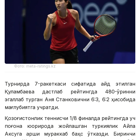
Фото: meta-ratings.kz
Турнирда 7-ракеткаси сифатида қайд этилган
Қуламбаева дастлаб рейтингда 480-ўринни
эгаллаб турган Аня Станковични 6:3, 6:2 ҳисобида
мағлубиятга учратди.
Қозоғистонлик теннисчи 1/8 финалда рейтингда уч
поғона юқорироқда жойлашган туркиялик Айла
Аксуга қарши мураккаб баҳс ўтказди. Биринчи