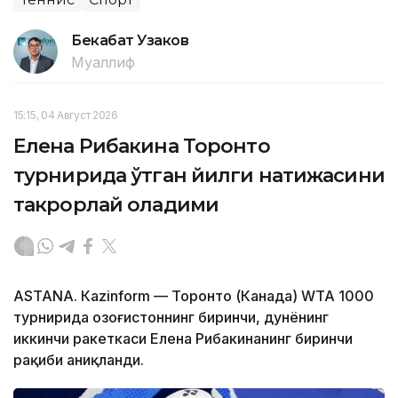
Бекабат Узаков
Муаллиф
15:15, 04 Август 2026
Елена Рибакина Торонто
турнирида ўтган йилги натижасини
такрорлай оладими
ASTANА. Кazinform — Торонто (Канада) WТА 1000
турнирида Қозоғистоннинг биринчи, дунёнинг
иккинчи ракеткаси Елена Рибакинанинг биринчи
рақиби аниқланди.