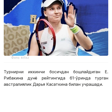
Фото: ktf.kz
Турнирни иккинчи босқичдан бошлайдиган Е.
Рибакина дунё рейтингида 61-ўринда турган
австралиялик Дарья Касаткина билан учрашади.
Австралиялик спортчи биринчи босқичда қийин
кечган жангда дунёнинг 42-ракеткаси, хитойлик
Ван Синьюйни 1:6, 7:6 (7:5), 7:5 ҳисобида мағлуб
этди.