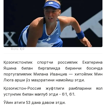
Фото: ҚТФ
Қозоғистонлик спортчи россиялик Екатерина
Яшина билан биргаликда биринчи босқичда
португалиялик Милана Иванцив — хитойлик Мин
Люга қарши ўз маҳоратини намойиш этди.
Қозоғистон-Россия жуфтлиги рақибларини яққол
устунлик билан мағлуб этди - 6:1, 6:1.
Ўйин атиги 53 дақиқа давом этди.