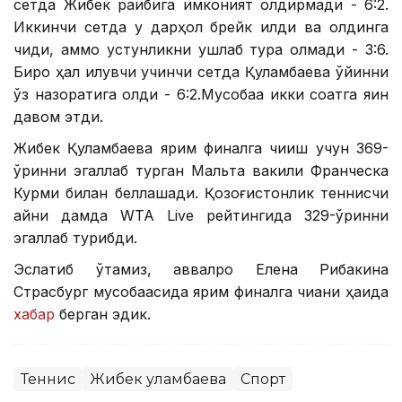
сетда Жибек рақибига имконият қолдирмади - 6:2.
Иккинчи сетда у дарҳол брейк қилди ва олдинга
чиқди, аммо устунликни ушлаб тура олмади - 3:6.
Бироқ ҳал қилувчи учинчи сетда Қуламбаева ўйинни
ўз назоратига олди - 6:2.Мусобақа икки соатга яқин
давом этди.
Жибек Қуламбаева ярим финалга чиқиш учун 369-
ўринни эгаллаб турган Мальта вакили Франческа
Курми билан беллашади. Қозоғистонлик теннисчи
айни дамда WТА Livе рейтингида 329-ўринни
эгаллаб турибди.
Эслатиб ўтамиз, аввалроқ Елена Рибакина
Страсбург мусобақасида ярим финалга чиққани ҳақида
хабар
берган эдик.
Теннис
Жибек Қуламбаева
Спорт