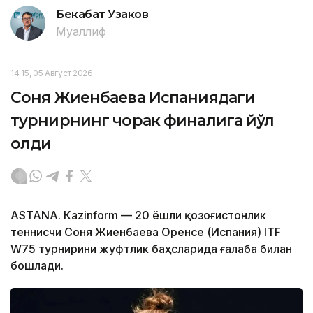
Бекабат Узаков
Муаллиф
14:15, 05 Август 2026
Соня Жиенбаева Испаниядаги
турнирнинг чорак финалига йўл
олди
ASTANА. Кazinform — 20 ёшли қозоғистонлик
теннисчи Соня Жиенбаева Оренсе (Испания) ITF
W75 турнирини жуфтлик баҳсларида ғалаба билан
бошлади.