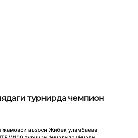
иядаги турнирда чемпион
а жамоаси аъзоси Жибек Қуламбаева
ITF W100 турнири финалида ўйнади.