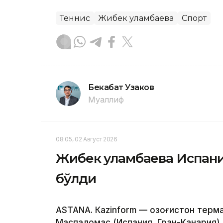
Теннис
Жибек Қуламбаева
Спорт
Бекабат Узаков
Муаллиф
08:05, 02 Август 2026
Жибек Қуламбаева Испан
бўлди
ASTANА. Кazinform — Қозоғистон терм
Маспаломас (Испания, Гран-Канария) 