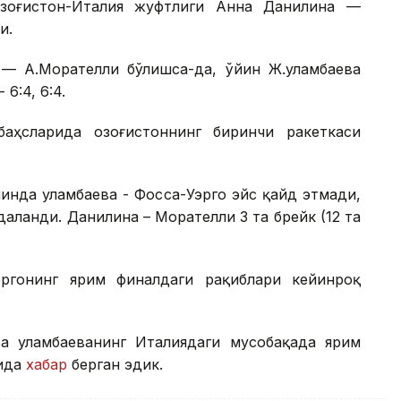
Қозоғистон-Италия жуфтлиги Анна Данилина —
и.
— А.Морателли бўлишса-да, ўйин Ж.Қуламбаева
6:4, 6:4.
ҳсларида Қозоғистоннинг биринчи ракеткаси
инда Қуламбаева - Фосса-Уэрго эйс қайд этмади,
аланди. Данилина – Морателли 3 та брейк (12 та
ргонинг ярим финалдаги рақиблари кейинроқ
а Қуламбаеванинг Италиядаги мусобақада ярим
қида
хабар
берган эдик.