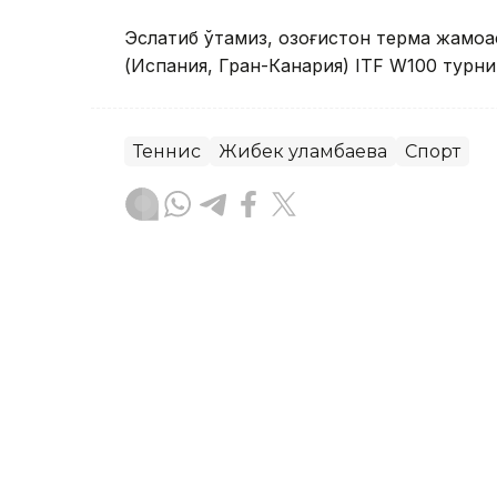
Эслатиб ўтамиз, Қозоғистон терма жамо
(Испания, Гран-Канария) ITF W100 турн
Теннис
Жибек Қуламбаева
Спорт
Бекабат Узаков
Муаллиф
09:08, 01 Август 2026
Жибек Қуламбаева Испан