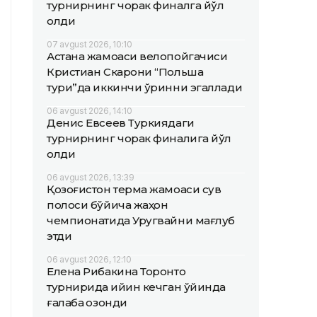
турнирнинг чорак финалга йўл
олди
07 avgust 2026, 10:10
Астана жамоаси велопойгачиси
Кристиан Скарони “Польша
тури”да иккинчи ўринни эгаллади
06 avgust 2026, 14:10
Денис Евсеев Туркиядаги
турнирнинг чорак финалига йўл
олди
06 avgust 2026, 13:39
Қозоғистон терма жамоаси сув
полоси бўйича жаҳон
чемпионатида Уругвайни мағлуб
этди
06 avgust 2026, 12:10
Елена Рибакина Торонто
турнирида қийин кечган ўйинда
ғалаба қозонди