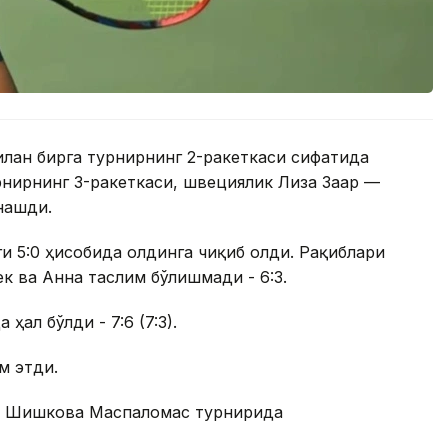
илан бирга турнирнинг 2-ракеткаси сифатида
рнирнинг 3-ракеткаси, швециялик Лиза Заар —
нашди.
и 5:0 ҳисобида олдинга чиқиб олди. Рақиблари
к ва Анна таслим бўлишмади - 6:3.
ҳал бўлди - 7:6 (7:3).
м этди.
на Шишкова Маспаломас турнирида