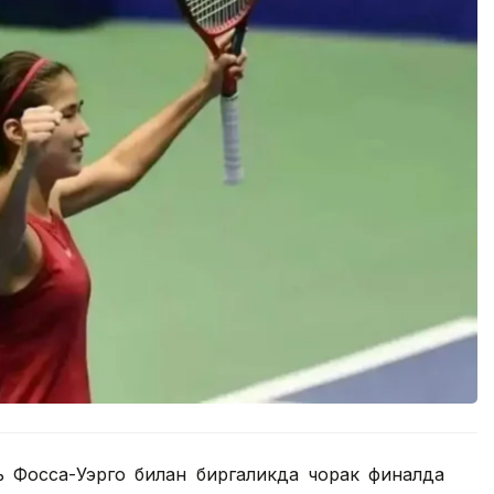
ь Фосса-Уэрго билан биргаликда чорак финалда