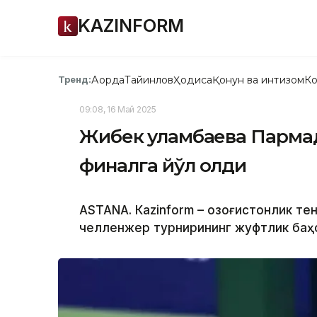
KAZINFORM
Ақорда
Тайинлов
Ҳодиса
Қонун ва интизом
Ко
Тренд:
09:08, 16 Май 2025
Жибек Қуламбаева Парма
финалга йўл олди
ASTANА. Кazinform – Қозоғистонлик т
челленжер турнирининг жуфтлик баҳс