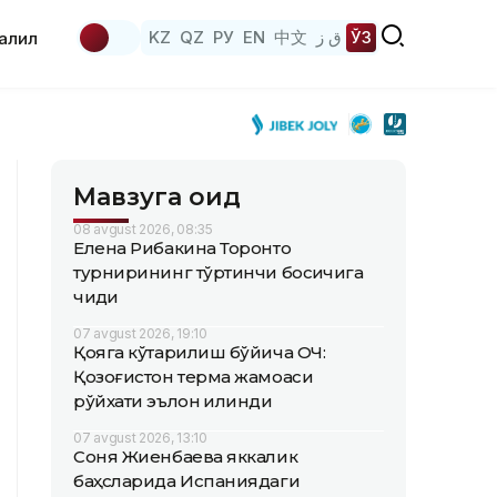
KZ
QZ
РУ
EN
中文
ق ز
ЎЗ
аҳлил
Мавзуга оид
08 avgust 2026, 08:35
Елена Рибакина Торонто
турнирининг тўртинчи босқичига
чиқди
07 avgust 2026, 19:10
Қояга кўтарилиш бўйича ОЧ:
Қозоғистон терма жамоаси
рўйхати эълон қилинди
07 avgust 2026, 13:10
Соня Жиенбаева яккалик
баҳсларида Испаниядаги