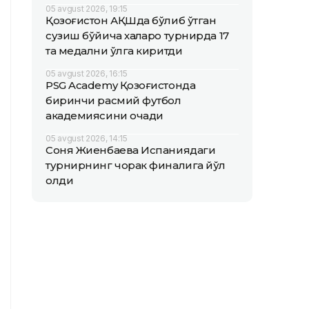
05 avgust 2026, 19:15
Қозоғистон АҚШда бўлиб ўтган
сузиш бўйича халқаро турнирда 17
та медални қўлга киритди
05 avgust 2026, 16:15
PSG Academy Қозоғистонда
биринчи расмий футбол
академиясини очади
05 avgust 2026, 14:15
Соня Жиенбаева Испаниядаги
турнирнинг чорак финалига йўл
олди