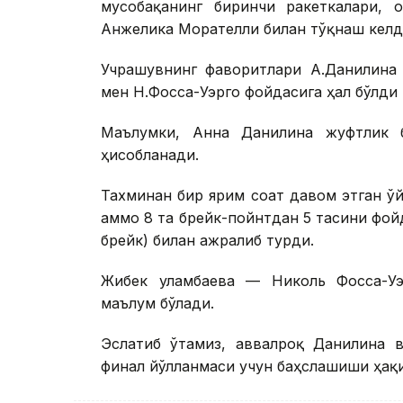
мусобақанинг биринчи ракеткалари, 
Анжелика Морателли билан тўқнаш келд
Учрашувнинг фаворитлари А.Данилина 
мен Н.Фосса-Уэрго фойдасига ҳал бўлди - 
Маълумки, Анна Данилина жуфтлик ба
ҳисобланади.
Тахминан бир ярим соат давом этган ўй
аммо 8 та брейк-пойнтдан 5 тасини фойд
брейк) билан ажралиб турди.
Жибек Қуламбаева — Николь Фосса-Уэ
маълум бўлади.
Эслатиб ўтамиз, аввалроқ Данилина в
финал йўлланмаси учун баҳслашиши ҳа