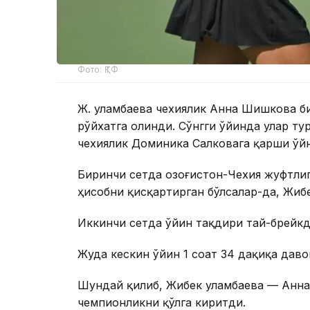
Фото: ҚТФ
Ж. Қуламбаева чехиялик Анна Шишкова б
рўйхатга олинди. Сўнгги ўйинда улар ту
чехиялик Доминика Салковага қарши ўй
Биринчи сетда Қозоғистон-Чехия жуфтлиг
ҳисобни қисқартирган бўлсалар-да, Жибе
Иккинчи сетда ўйин тақдири тай-брейкда 
Жуда кескин ўйин 1 соат 34 дақиқа даво
Шундай қилиб, Жибек Қуламбаева — Ан
чемпионликни қўлга киритди.