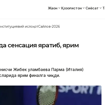
Жаҳон
Қозоғистон
Сиёсат
Т
нституциявий ислоҳот
Сайлов-2026
да сенсация яратиб, ярим
еннисчи Жибек Қуламбаева Парма (Италия)
ларида ярим финалга чиқди.