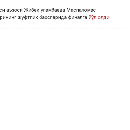
аси аъзоси Жибек Қуламбаева Маспаломас
ирининг жуфтлик баҳсларида финалга
йўл олди
.
иядаги турнирнинг финалига