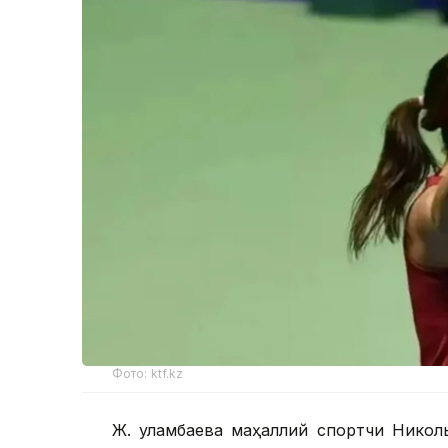
Фото: ktf.kz
Ж. Қуламбаева маҳаллий спортчи Никол