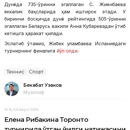
Дунёда 735-ўринни эгаллаган С. Жиенбаева
яккалик баҳсларида ҳам иштирок этади. У
биринчи босқичда дунё рейтингида 505-ўринни
эгаллаган Беларусь вакили Анна Кубаревадан ўтиб
кетишга ҳаракат қилади.
Эслатиб ўтамиз, Жибек Қуламбаева Испаниядаги
турнирнинг финалига
йўл олди
.
Теннис
Спорт
Бекабат Узаков
Муаллиф
15:15, 04 Август 2026
Елена Рибакина Торонто
турнирида ўтган йилги натижасини