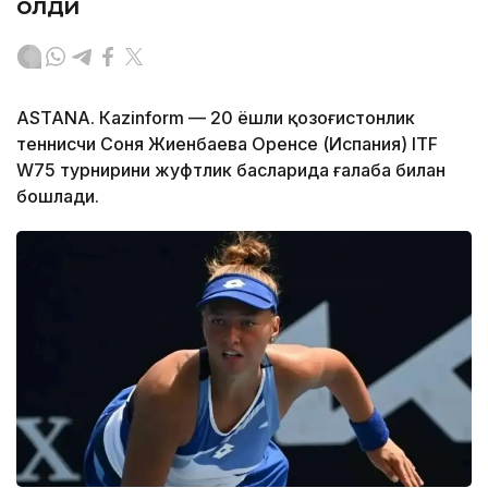
олди
ASTANА. Кazinform — 20 ёшли қозоғистонлик
теннисчи Соня Жиенбаева Оренсе (Испания) ITF
W75 турнирини жуфтлик баҳсларида ғалаба билан
бошлади.