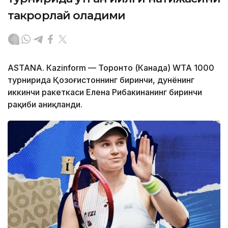
такрорлай оладими
ASTANА. Кazinform — Торонто (Канада) WТА 1000
турнирида Қозоғистоннинг биринчи, дунёнинг
иккинчи ракеткаси Елена Рибакинанинг биринчи
рақиби аниқланди.