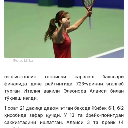
Фото: ktf.kz
Қозоғистонлик теннисчи саралаш баҳслари
финалида дунё рейтингида 723-ўринни эгаллаб
турган Италия вакили Элеонора Алвиси билан
тўқнаш келди.
1 соат 21 дақиқа давом этган баҳсда Жибек 6:1, 6:2
ҳисобида зафар қучди. У 13 та брейк-пойнтдан
саккизтасини ишлатган. Алвиси 3 та брейк (4