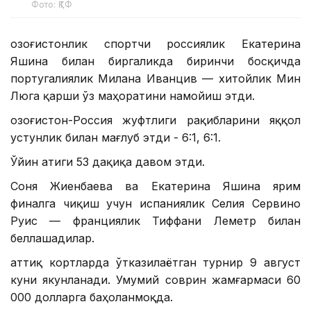
Фото: ҚТФ
Қозоғистонлик спортчи россиялик Екатерина
Яшина билан биргаликда биринчи босқичда
португалиялик Милана Иванцив — хитойлик Мин
Люга қарши ўз маҳоратини намойиш этди.
Қозоғистон-Россия жуфтлиги рақибларини яққол
устунлик билан мағлуб этди - 6:1, 6:1.
Ўйин атиги 53 дақиқа давом этди.
Соня Жиенбаева ва Екатерина Яшина ярим
финалга чиқиш учун испаниялик Селия Сервино
Руис — франциялик Тиффани Леметр билан
беллашадилар.
Қаттиқ кортларда ўтказилаётган турнир 9 август
куни якунланади. Умумий соврин жамғармаси 60
000 долларга баҳоланмоқда.