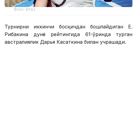
Фото: ktf.kz
Турнирни иккинчи босқичдан бошлайдиган Е.
Рибакина дунё рейтингида 61-ўринда турган
австралиялик Дарья Касаткина билан учрашади.
Австралиялик спортчи биринчи босқичда қийин
кечган жангда дунёнинг 42-ракеткаси, хитойлик
Ван Синьюйни 1:6, 7:6 (7:5), 7:5 ҳисобида мағлуб
этди.
Уимблдондаги муваффақиятсизликдан сўнг, Е.
Рибакина Канадада кортга чиқади. 2025 йилда у
Торонтода, кейин эса Цинциннатида ўша
турнирда ярим финалга чиқди.
Рибакина учун бу икки турнир ҳақиқий синов
бўлади. Чунки ўтган йилги ҳисобини ҳимоя қилиш
учун у бу йил ярим финалга чиқиши керак бўлади.