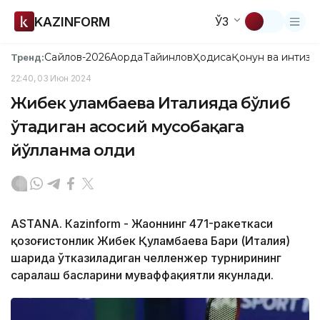
KAZINFORM
ЎЗ
Сайлов-2026
Ақорда
Тайинлов
Ҳодиса
Қонун ва интизо
Тренд:
22:40, 03 Июн 2024
Жибек Қуламбаева Италияда бўлиб
ўтадиган асосий мусобақага
йўлланма олди
ASTANА. Кazinform - Жаҳоннинг 471-ракеткаси
қозоғистонлик Жибек Қуламбаева Бари (Италия)
шаҳрида ўтказиладиган челленжер турнирининг
саралаш баҳсларини муваффақиятли якунлади.