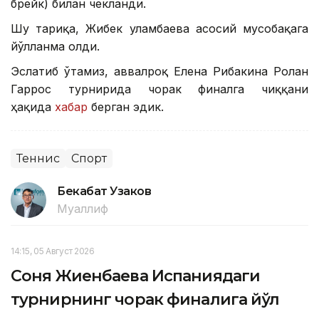
брейк) билан чекланди.
Шу тариқа, Жибек Қуламбаева асосий мусобақага
йўлланма олди.
Эслатиб ўтамиз, аввалроқ Елена Рибакина Ролан
Гаррос турнирида чорак финалга чиққани
ҳақида
хабар
берган эдик.
Теннис
Спорт
Бекабат Узаков
Муаллиф
14:15, 05 Август 2026
Соня Жиенбаева Испаниядаги
турнирнинг чорак финалига йўл