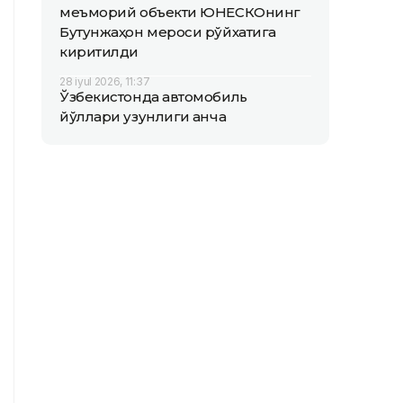
меъморий объекти ЮНEСКОнинг
Бутунжаҳон мероси рўйхатига
киритилди
28 iyul 2026, 11:37
Ўзбекистонда автомобиль
йўллари узунлиги қанча