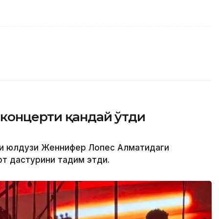
концерти қандай ўтди
си юлдузи Женнифер Лопес Алматидаги
т дастурини тақдим этди.