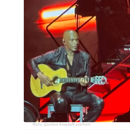
Фото: Досбол Атажан/Kazinform