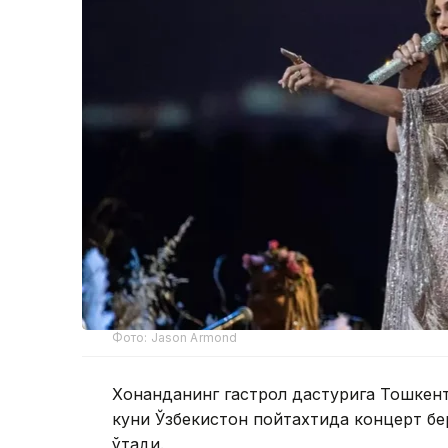
Фото: Jason Armond
Хонанданинг гастрол дастурига Тошкент
куни Ўзбекистон пойтахтида концерт бе
ўтади.