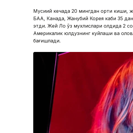
Мусиқий кечада 20 мингдан ортиқ киши, 
БАА, Канада, Жанубий Корея каби 35 да
этди. Жей Ло ўз мухлислари олдида 2 соа
Америкалик юлдузнинг куйлаши ва олов
бағишлади.