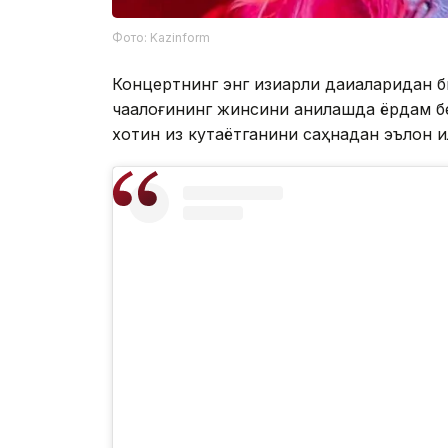
Фото: Kazinform
Концертнинг энг қизиқарли дақиқаларида
чақалоғининг жинсини аниқлашда ёрдам б
хотин қиз кутаётганини саҳнадан эълон қи