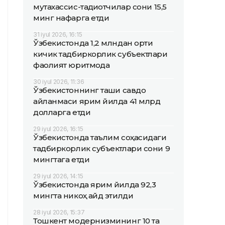
мутахассис-тадқиқотчилар сони 15,5
минг нафарга етди
31 iyul 2026, 16:15
Ўзбекистонда 1,2 млндан ортиқ
кичик тадбиркорлик субъектлари
фаолият юритмоқда
30 iyul 2026, 11:36
Ўзбекистоннинг ташқи савдо
айланмаси ярим йилда 41 млрд
долларга етди
29 iyul 2026, 16:15
Ўзбекистонда таълим соҳасидаги
тадбиркорлик субъектлари сони 9
мингтага етди
29 iyul 2026, 14:15
Ўзбекистонда ярим йилда 92,3
мингта никоҳ қайд этилди
28 iyul 2026, 15:37
Тошкент модернизмининг 10 та