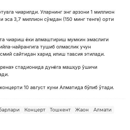
тувга чиқарилди. Уларнинг энг арзони 1 миллион
и эса 3,7 миллион сўмдан (150 минг тенге) ортиқ
йта чиқариш ёки алмаштириш мумкин эмаслиги
ийла-найрангига тушиб қолмаслик учун
смий сайтидан харид қилиш тавсия этилади.
Арена» стадионида дунёга машҳур қўшиқчи
ади.
концерти 10 август куни Алматида бўлиб ўтади.
барлари
Концерт
Тошкент
Жаҳон
Алмати