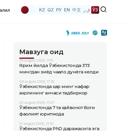
KZ
QZ
РУ
EN
中文
ق ز
ЎЗ
аҳлил
Мавзуга оид
05 avgust 2026, 11:15
Ярим йилда Ўзбекистонда 373
мингдан зиёд чақалоқ дунёга келди
04 avgust 2026, 17:15
Ўзбекистонда ҳар минг нафар
аҳолининг қанчаси тадбиркор
02 avgust 2026, 11:37
Ўзбекистонда 7 та ҳайвонот боғи
фаолият юритмоқда
01 avgust 2026, 12:10
Ўзбекистонда PhD даражасига эга