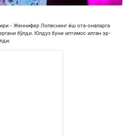
н бири - Женнифер Лопеснинг ёш ота-оналарга
ергани бўлди. Юлдуз буни илтимос қилган эр-
лди.