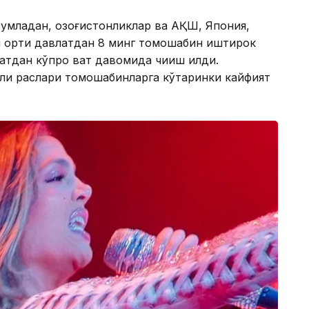
жумладан, қозоғистонликлар ва АҚШ, Япония,
н ортиқ давлатдан 8 минг томошабин иштирок
тдан кўпроқ вақт давомида чиқиш қилди.
ли рақслари томошабинларга кўтаринки кайфият