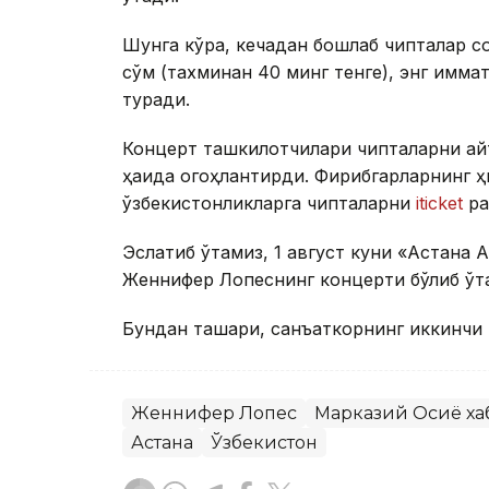
Шунга кўра, кечадан бошлаб чипталар со
сўм (тахминан 40 минг тенге), энг қиммат
туради.
Концерт ташкилотчилари чипталарни қа
ҳақида огоҳлантирди. Фирибгарларнинг ҳ
ўзбекистонликларга чипталарни
iticket
ра
Эслатиб ўтамиз, 1 август куни «Астана 
Женнифер Лопеснинг концерти бўлиб ўт
Бундан ташқари, санъаткорнинг иккинчи 
Женнифер Лопес
Марказий Осиё ха
Астана
Ўзбекистон