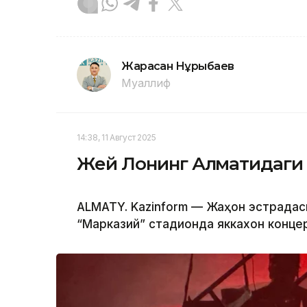
Жарасқан Нұрыбаев
Муаллиф
14:38, 11 Август 2025
Жей Лонинг Алматидаги 
ALMATY. Kazinform — Жаҳон эстрада
“Марказий” стадионда яккахон концер