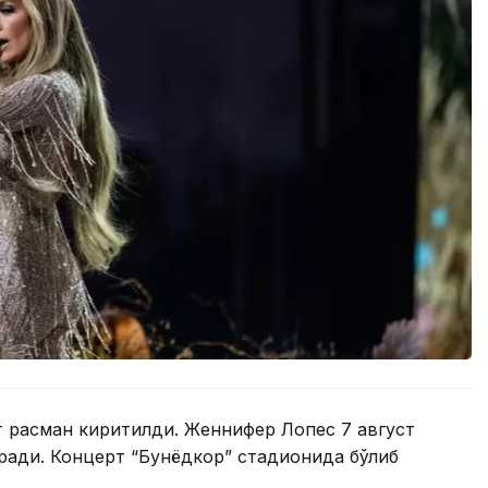
 расман киритилди. Женнифер Лопес 7 август
ради. Концерт “Бунёдкор” стадионида бўлиб