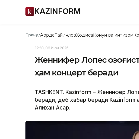
KAZINFORM
Ақорда
Тайинлов
Ҳодиса
Қонун ва интизом
Ко
Тренд:
12:28, 06 Июн 2025
Женнифер Лопес Қозоғис
ҳам концерт беради
TASHKENT. Kazinform – Женнифер Лоп
беради, деб хабар беради Kazinform
Алихан Асқар.