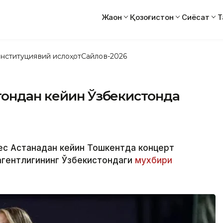
Жаҳон
Қозоғистон
Сиёсат
Т
нституциявий ислоҳот
Сайлов-2026
тондан кейин Ўзбекистонда
ес Астанадан кейин Тошкентда концерт
 агентлигининг Ўзбекистондаги
мухбири