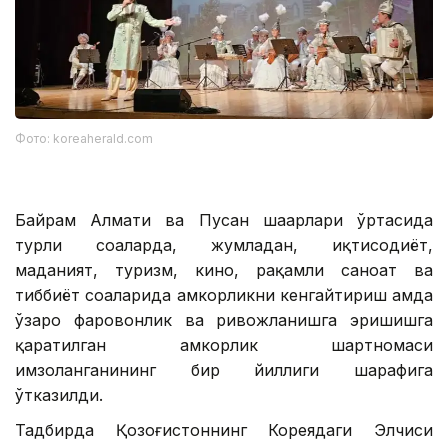
Фото: koreaherald.com
Байрам Алмати ва Пусан шаҳарлари ўртасида
турли соҳаларда, жумладан, иқтисодиёт,
маданият, туризм, кино, рақамли саноат ва
тиббиёт соҳаларида ҳамкорликни кенгайтириш ҳамда
ўзаро фаровонлик ва ривожланишга эришишга
қаратилган ҳамкорлик шартномаси
имзоланганининг бир йиллиги шарафига
ўтказилди.
Тадбирда Қозоғистоннинг Кореядаги Элчиси