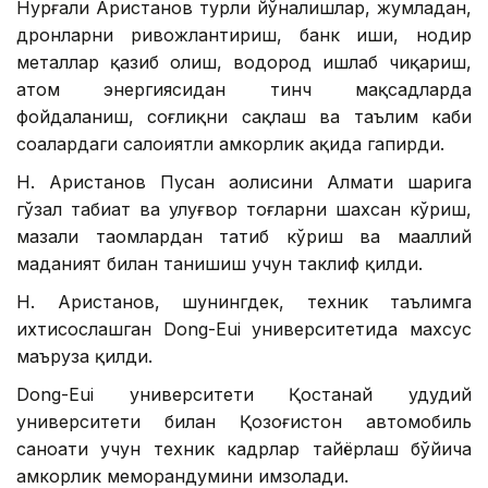
Нурғали Аристанов турли йўналишлар, жумладан,
дронларни ривожлантириш, банк иши, нодир
металлар қазиб олиш, водород ишлаб чиқариш,
атом энергиясидан тинч мақсадларда
фойдаланиш, соғлиқни сақлаш ва таълим каби
соҳалардаги салоҳиятли ҳамкорлик ҳақида гапирди.
Н. Аристанов Пусан аҳолисини Алмати шаҳрига
гўзал табиат ва улуғвор тоғларни шахсан кўриш,
мазали таомлардан татиб кўриш ва маҳаллий
маданият билан танишиш учун таклиф қилди.
Н. Аристанов, шунингдек, техник таълимга
ихтисослашган Dong-Eui университетида махсус
маъруза қилди.
Dong-Eui университети Қостанай ҳудудий
университети билан Қозоғистон автомобиль
саноати учун техник кадрлар тайёрлаш бўйича
ҳамкорлик меморандумини имзолади.