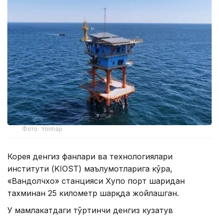
Фото: Yonhap
Корея денгиз фанлари ва технологиялари
институти (KIOST) маълумотларига кўра,
«Вандолчхо» станцияси Хупо порт шаҳридан
тахминан 25 километр шарқда жойлашган.
У мамлакатдаги тўртинчи денгиз кузатув