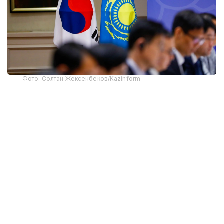
Фото: Солтан Жексенбеков/Kazinform
“Сўнгги йилларда Қозоғистон ва Корея
Республикаси ўртасидаги савдо-
иқтисодий ҳамкорлик барқарор ўсиб
бормоқда. 2025 йилда икки томонлама
савдо ҳажми 3,17 миллиард АҚШ долларини
ташкил этди. Инвестиция соҳасида яхши
натижалар кузатилмоқда. Корея
Республикаси Қозоғистон иқтисодиётининг
асосий инвесторларидан бири