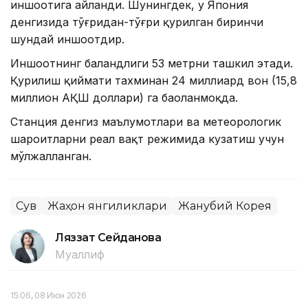
иншоотига айланди. Шунингдек, у Япония
денгизида тўғридан-тўғри қурилган биринчи
шундай иншоотдир.
Иншоотнинг баландлиги 53 метрни ташкил этади.
Қурилиш қиймати тахминан 24 миллиард вон (15,8
миллион АҚШ доллари) га баҳоланмоқда.
Станция денгиз маълумотлари ва метеорологик
шароитларни реал вақт режимида кузатиш учун
мўлжалланган.
Сув
Жаҳон янгиликлари
Жанубий Корея
Ляззат Сейданова
Муаллиф
15:06, 08 Июн 2026