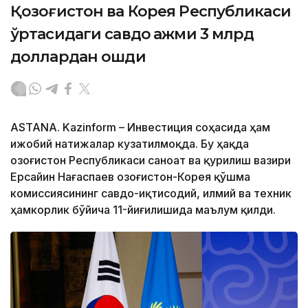
Қозоғистон ва Корея Республикаси
ўртасидаги савдо ҳажми 3 млрд
доллардан ошди
ASTANA. Kazinform – Инвестиция соҳасида ҳам
ижобий натижалар кузатилмоқда. Бу ҳақда
Қозоғистон Республикаси саноат ва қурилиш вазири
Ерсайин Нағаспаев Қозоғистон-Корея қўшма
комиссиясининг савдо-иқтисодий, илмий ва техник
ҳамкорлик бўйича 11-йиғилишида маълум қилди.