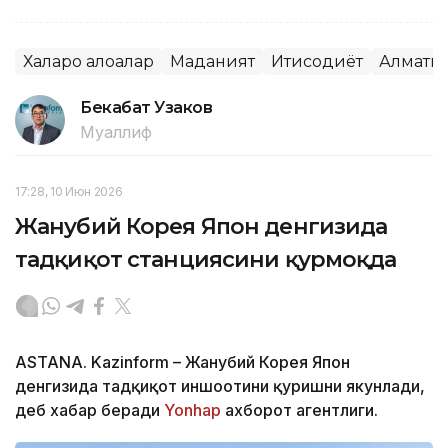
Халқаро алоқалар
Маданият
Иқтисодиёт
Алмати
Бекабат Узаков
Муаллиф
17:28, 10 Июн 2026
Жанубий Корея Япон денгизида
тадқиқот станциясини қурмоқда
ASTANA. Kazinform – Жанубий Корея Япон
денгизида тадқиқот иншоотини қуришни якунлади,
деб хабар беради
Yonhap
ахборот агентлиги.