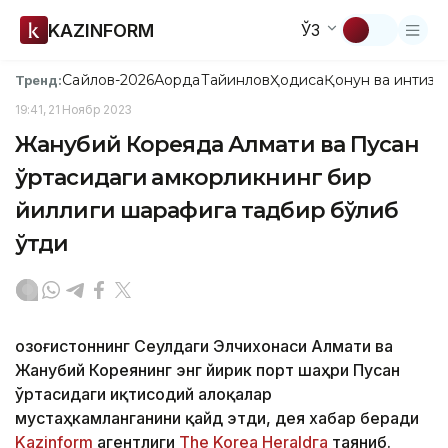
KAZINFORM
ЎЗ
Сайлов-2026
Ақорда
Тайинлов
Ҳодиса
Қонун ва интизо
Тренд:
19:41, 21 Ноябр 2023
Жанубий Кореяда Алмати ва Пусан
ўртасидаги ҳамкорликнинг бир
йиллиги шарафига тадбир бўлиб
ўтди
Қозоғистоннинг Сеулдаги Элчихонаси Алмати ва
Жанубий Кореянинг энг йирик порт шаҳри Пусан
ўртасидаги иқтисодий алоқалар
мустаҳкамланганини қайд этди, дея хабар беради
Kazinform
агентлиги
The Korea Heraldга
таяниб.