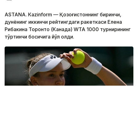
ASTANА. Кazinform — Қозоғистоннинг биринчи,
дунёнинг иккинчи рейтингдаги ракеткаси Елена
Рибакина Торонто (Канада) WТА 1000 турнирининг
тўртинчи босқичига йўл олди.
Фото: ҚТФ