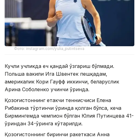
Фото: instagram.com/yulia_putintseva
Кучли учликда ҳеч қандай ўзгариш бўлмади.
Польша вакили Ига Швентек пешқадам,
америкалик Кори Гауфф иккинчи, беларуслик
Арина Соболенко учинчи ўринда.
Қозоғистоннинг етакчи теннисчиси Елена
Рибакина тўртинчи ўринда қолган бўлса, кеча
Бирмингемда чемпион бўлган Юлия Путинцева 41-
ўриндан 34-ўринга кўтарилди.
Қозоғистоннинг биринчи ракеткаси Анна