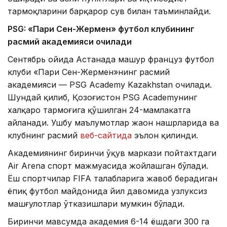
тармоқларини барқарор сув билан таъминлайди.
PSG: «Пари Сен-Жермен» футбол клубининг
расмий академияси очилади
Сентябрь ойида Астанада машҳур француз футбол
клуби «Пари Сен-Жермен»нинг расмий
академияси — PSG Academy Kazakhstan очилади.
Шундай қилиб, Қозоғистон PSG Academyнинг
халқаро тармоғига қўшилган 24-мамлакатга
айланади. Ушбу маълумотлар жаҳон нашрларида ва
клубнинг расмий
веб-сайтида
эълон қилинди.
Академиянинг биринчи ўқув маркази пойтахтдаги
Air Arena спорт мажмуасида жойлашган бўлади.
Ёш спортчилар FIFA талабларига жавоб берадиган
ёпиқ футбол майдонида йил давомида узлуксиз
машғулотлар ўтказишлари мумкин бўлади.
Биринчи мавсумда академия 6-14 ёшдаги 300 га