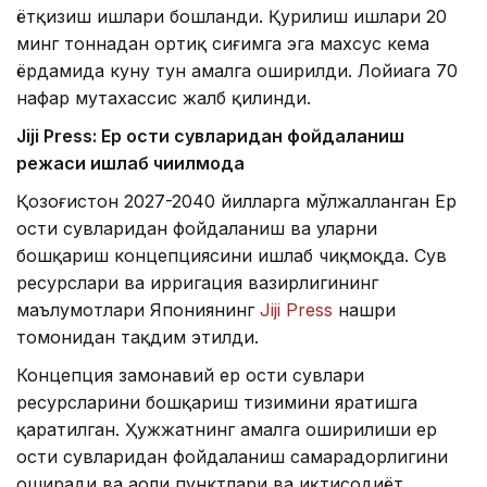
ётқизиш ишлари бошланди. Қурилиш ишлари 20
минг тоннадан ортиқ сиғимга эга махсус кема
ёрдамида куну тун амалга оширилди. Лойиҳага 70
нафар мутахассис жалб қилинди.
Jiji Press: Ер ости сувларидан фойдаланиш
режаси ишлаб чиқилмоқда
Қозоғистон 2027-2040 йилларга мўлжалланган Ер
ости сувларидан фойдаланиш ва уларни
бошқариш концепциясини ишлаб чиқмоқда. Сув
ресурслари ва ирригация вазирлигининг
маълумотлари Япониянинг
Jiji Press
нашри
томонидан тақдим этилди.
Концепция замонавий ер ости сувлари
ресурсларини бошқариш тизимини яратишга
қаратилган. Ҳужжатнинг амалга оширилиши ер
ости сувларидан фойдаланиш самарадорлигини
оширади ва аҳоли пунктлари ва иқтисодиёт