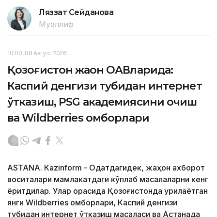
Ляззат Сейданова
Муаллиф
10:00, 08 Август 2026
Қозоғистон жаҳон ОАВларида:
Каспий денгизи тубидан интернет
ўтказиш, PSG академиясини очиш
ва Wildberries омборлари
ASTANА. Кazinform - Одатдагидек, жаҳон ахборот
воситалари мамлакатдаги кўплаб масалаларни кенг
ёритдилар. Улар орасида Қозоғистонда қурилаётган
янги Wildberries омборлари, Каспий денгизи
тубидан интернет ўтказиш масаласи ва Астанада