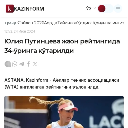
KAZINFORM
ЎЗ
Сайлов-2026
Ақорда
Тайинлов
Ҳодиса
Қонун ва интизо
Тренд:
12:52, 24 Июн 2024
Юлия Путинцева жаҳон рейтингида
34-ўринга кўтарилди
ASTANA. Kazinform - Аёллар теннис ассоциацияси
(WТА) янгиланган рейтингини эълон қилди.