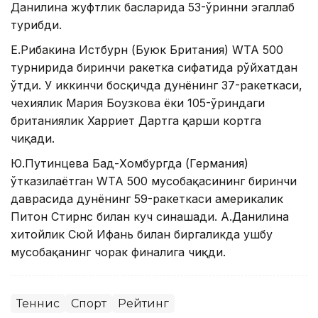
Данилина жуфтлик баҳсларида 53-ўринни эгаллаб
турибди.
Е.Рибакина Истбурн (Буюк Британия) WТА 500
турнирида биринчи ракетка сифатида рўйхатдан
ўтди. У иккинчи босқичда дунёнинг 37-ракеткаси,
чехиялик Мария Боузкова ёки 105-ўриндаги
британиялик Харриет Дартга қарши кортга
чиқади.
Ю.Путинцева Бад-Хомбургда (Германия)
ўтказилаётган WТА 500 мусобақасининг биринчи
даврасида дунёнинг 59-ракеткаси америкалик
Питон Стирнс билан куч синашади. А.Данилина
хитойлик Сюй Ифань билан биргаликда ушбу
мусобақанинг чорак финалига чиқди.
Теннис
Спорт
Рейтинг