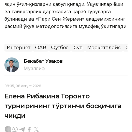
яқин ўғил-қизларни қабул қилади. Ўқувчилар ёши
ва тайёргарлик даражасига қараб гуруҳларга
бўлинади ва «Пари Сен-Жермен» академиясининг
расмий ўқув методологиясига мувофиқ ўқитилади.
Интернет
ОАВ
Футбол
Сув
Маркетплейс
Сп
Бекабат Узаков
Муаллиф
08:35, 08 Август 2026
Елена Рибакина Торонто
турнирининг тўртинчи босқичига
чиқди