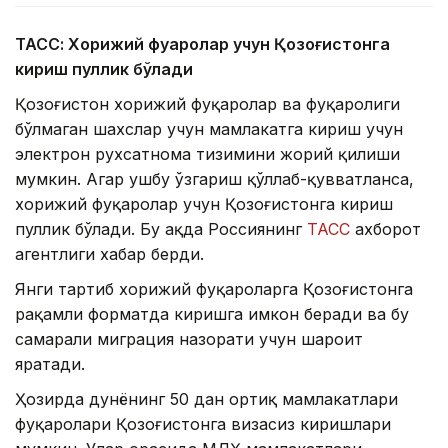
ТАСС: Хорижий фуқаролар учун Қозоғистонга
кириш пуллик бўлади
Қозоғистон хорижий фуқаролар ва фуқаролиги
бўлмаган шахслар учун мамлакатга кириш учун
электрон рухсатнома тизимини жорий қилиши
мумкин. Агар ушбу ўзгариш қўллаб-қувватланса,
хорижий фуқаролар учун Қозоғистонга кириш
пуллик бўлади. Бу ҳақда Россиянинг
ТАСС
ахборот
агентлиги хабар берди.
Янги тартиб хорижий фуқароларга Қозоғистонга
рақамли форматда киришга имкон беради ва бу
самарали миграция назорати учун шароит
яратади.
Ҳозирда дунёнинг 50 дан ортиқ мамлакатлари
фуқаролари Қозоғистонга визасиз киришлари