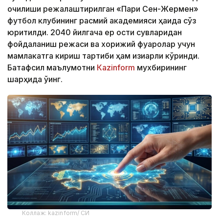
очилиши режалаштирилган «Пари Сен-Жермен»
футбол клубининг расмий академияси ҳақида сўз
юритилди. 2040 йилгача ер ости сувларидан
фойдаланиш режаси ва хорижий фуқаролар учун
мамлакатга кириш тартиби ҳам қизиқарли кўринди.
Батафсил маълумотни
Кazinform
мухбирининг
шарҳида ўқинг.
Коллаж: kazinform/ СИ