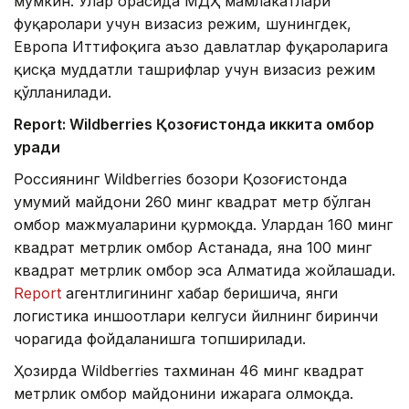
мумкин. Улар орасида МДҲ мамлакатлари
фуқаролари учун визасиз режим, шунингдек,
Европа Иттифоқига аъзо давлатлар фуқароларига
қисқа муддатли ташрифлар учун визасиз режим
қўлланилади.
Report: Wildberries Қозоғистонда иккита омбор
қуради
Россиянинг Wildberries бозори Қозоғистонда
умумий майдони 260 минг квадрат метр бўлган
омбор мажмуаларини қурмоқда. Улардан 160 минг
квадрат метрлик омбор Астанада, яна 100 минг
квадрат метрлик омбор эса Алматида жойлашади.
Report
агентлигининг хабар беришича, янги
логистика иншоотлари келгуси йилнинг биринчи
чорагида фойдаланишга топширилади.
Ҳозирда Wildberries тахминан 46 минг квадрат
метрлик омбор майдонини ижарага олмоқда.