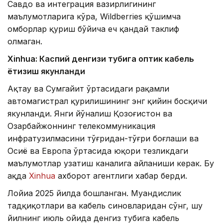
Савдо ва интеграция вазирлигининг
маълумотларига кўра, Wildberries қўшимча
омборлар қуриш бўйича ҳеч қандай таклиф
олмаган.
Xinhuа: Каспий денгизи тубига оптик кабель
ётқизиш якунланди
Ақтау ва Сумгайит ўртасидаги рақамли
автомагистрал қурилишининг энг қийин босқичи
якунланди. Янги йўналиш Қозоғистон ва
Озарбайжоннинг телекоммуникация
инфратузилмасини тўғридан-тўғри боғлаши ва
Осиё ва Европа ўртасида юқори тезликдаги
маълумотлар узатиш каналига айланиши керак. Бу
ҳақда
Xinhua
ахборот агентлиги хабар берди.
Лойиҳа 2025 йилда бошланган. Муҳандислик
тадқиқотлари ва кабель синовларидан сўнг, шу
йилнинг июль ойида денгиз тубига кабель