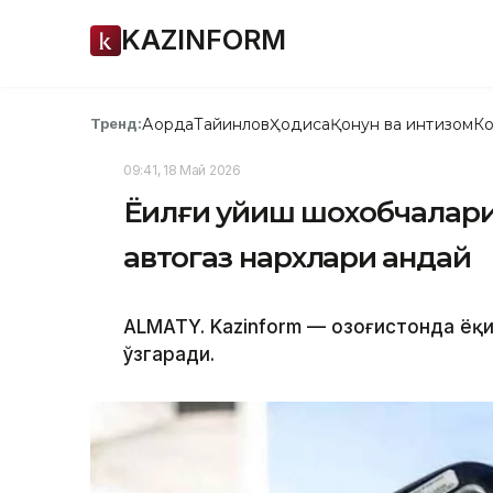
KAZINFORM
Ақорда
Тайинлов
Ҳодиса
Қонун ва интизом
Ко
Тренд:
09:41, 18 Май 2026
Ёқилғи қуйиш шохобчалари
автогаз нархлари қандай
ALMATY. Kazinform — Қозоғистонда ёқи
ўзгаради.