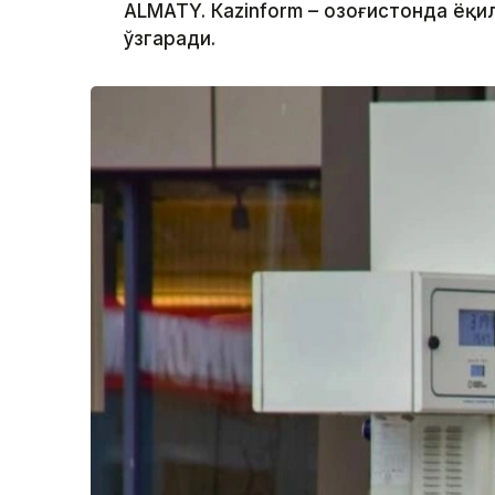
ALMATY. Кazinform – Қозоғистонда ёқи
ўзгаради.