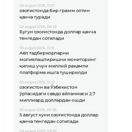
06 avgust 2026, 11:37
Қозоғистонда бир грамм олтин
қанча туради
06 avgust 2026, 09:38
Бугун Қозоғистонда доллар қанча
тенгедан сотилади
05 avgust 2026, 13:15
Аёл тадбиркорларни
молиялаштиришни мониторинг
қилиш учун миллий рақамли
платформа ишга туширилди
05 avgust 2026, 10:10
Қозоғистон ва Ўзбекистон
ўртасидаги савдо айланмаси 2,7
миллиард доллардан ошди
05 avgust 2026, 09:36
5 август куни Қозоғистонда доллар
қанча тенгедан сотилади
04 avgust 2026, 09:36