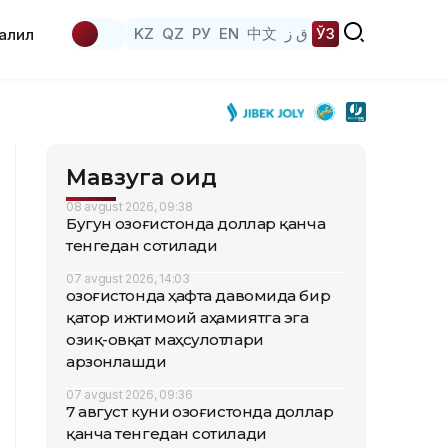
KZ
QZ
РУ
EN
中文
ق ز
ЎЗ
аҳлил
Мавзуга оид
08 avgust 2026, 09:38
Бугун Қозоғистонда доллар қанча
тенгедан сотилади
07 avgust 2026, 14:03
Қозоғистонда ҳафта давомида бир
қатор ижтимоий аҳамиятга эга
озиқ-овқат маҳсулотлари
арзонлашди
07 avgust 2026, 09:36
7 август куни Қозоғистонда доллар
қанча тенгедан сотилади