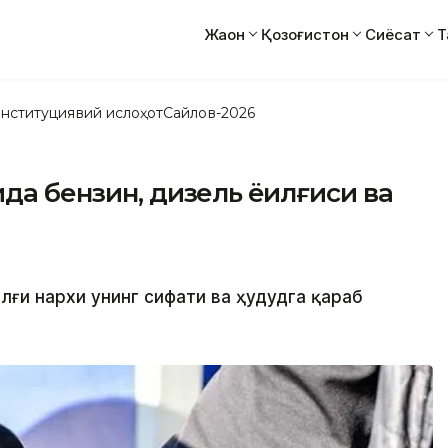
Жаҳон
Қозоғистон
Сиёсат
Т
нституциявий ислоҳот
Сайлов-2026
да бензин, дизель ёқилғиси ва
лғи нархи унинг сифати ва ҳудудга қараб