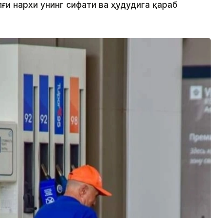
лғи нархи унинг сифати ва ҳудудига қараб