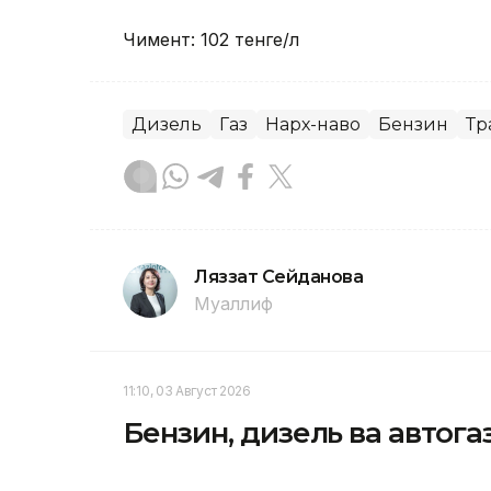
Чимент: 102 тенге/л
Дизель
Газ
Нарх-наво
Бензин
Тр
Ляззат Сейданова
Муаллиф
11:10, 03 Август 2026
Бензин, дизель ва автога