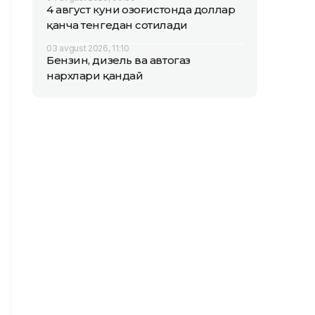
4 август куни Қозоғистонда доллар
қанча тенгедан сотилади
03 avgust 2026, 11:10
Бензин, дизель ва автогаз
нархлари қандай