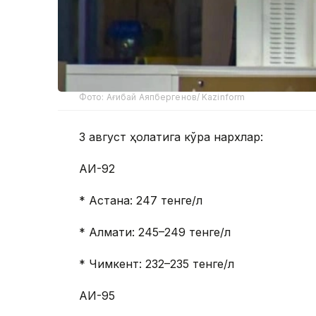
Фото: Ағибай Аяпбергенов/ Kazinform
3 август ҳолатига кўра нархлар:
АИ-92
* Астана: 247 тенге/л
* Алмати: 245–249 тенге/л
* Чимкент: 232–235 тенге/л
АИ-95