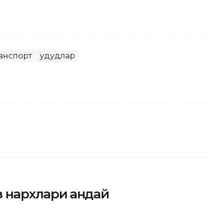
анспорт
Ҳудудлар
з нархлари қандай