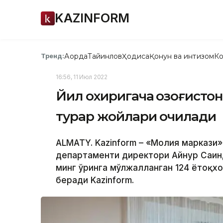
KAZINFORM
Ақорда
Тайинлов
Ҳодиса
Қонун ва интизом
Ко
Тренд:
16:56, 11 Июл 2022
Йил охиригача Қозоғисто
турар жойлари очилади
ALMATY. Kazinform – «Молия маркази
департаменти директори Айнур Сағин
минг ўринга мўлжалланган 124 ётоқх
беради Kazinform.