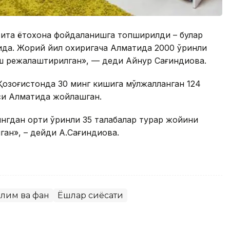
тита ётоқхона фойдаланишга топширилди – булар
рида. Жорий йил охиригача Алматида 2000 ўринли
ш режалаштирилган», — деди Айнур Сағиндиқова.
 Қозоғистонда 30 минг кишига мўлжалланган 124
таси Алматида жойлашган.
нгдан ортиқ ўринли 35 талабалар турар жойини
н», – дейди А.Сағиндиқова.
ълим ва фан
Ёшлар сиёсати