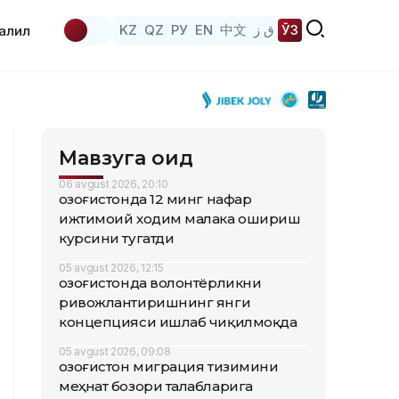
KZ
QZ
РУ
EN
中文
ق ز
ЎЗ
аҳлил
Мавзуга оид
06 avgust 2026, 20:10
Қозоғистонда 12 минг нафар
ижтимоий ходим малака ошириш
курсини тугатди
05 avgust 2026, 12:15
Қозоғистонда волонтёрликни
ривожлантиришнинг янги
концепцияси ишлаб чиқилмоқда
05 avgust 2026, 09:08
Қозоғистон миграция тизимини
меҳнат бозори талабларига