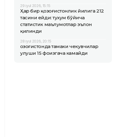
29 iyul 2026, 15:15
Ҳар бир қозоғистонлик йилига 212
тасини ейди: тухум бўйича
статистик маълумотлар эълон
қилинди
28 iyul 2026, 20:15
Қозоғистонда тамаки чекувчилар
улуши 15 фоизгача камайди