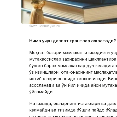
Фото: Миннауки РК
Нима учун давлат грантлар ажратади?
Меҳнат бозори мамлакат иқтисодиёти уч
мутахассислар захирасини шакллантира 
бўлган барча мамлакатлар дуч келадиган
ўз қизиқишлари, ота-онасининг маслаҳат
истиқболлари асосида танлов қилади. Бир
асосланади ва ўн йил ичида қайси мутаха
ўйламайди.
Натижада, ёшларнинг истаклари ва давл
келмайди ва тизимда бўшлиқ пайдо бўлади
соҳаларда мутахассисларнинг етишмасли