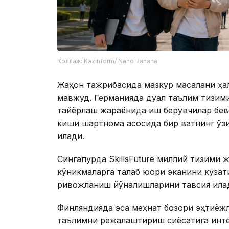
Коллаж: Kazinform/ Nano Banana
Жаҳон тажрибасида мазкур масалани ҳал
мавжуд. Германияда дуал таълим тизими 
тайёрлаш жараёнида иш берувчилар бев
киши шартнома асосида бир вақтнинг ўз
қилади.
Сингапурда SkillsFuture миллий тизими ж
кўникмаларга талаб юқори эканини кузат
ривожланиш йўналишларини тавсия қила
Финляндияда эса меҳнат бозори эҳтиёжл
таълимни режалаштириш сиёсатига интег