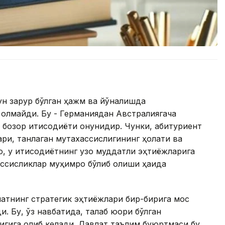
ун зарур бўлган ҳажм ва йўналишда
олмайди. Бу - Германиядан Австралиягача
 бозор иқтисодиёти қонунидир. Чунки, абитуриент
лари, танлаган мутахассислигининг ҳолати ва
оқ, у иқтисодиётнинг узоқ муддатли эҳтиёжларига
ссисликлар муҳимроқ бўлиб қолиши ҳақида
атнинг стратегик эҳтиёжлари бир-бирига мос
. Бу, ўз навбатида, талаб юқори бўлган
гига олиб келади. Давлат таълим буюртмаси бу