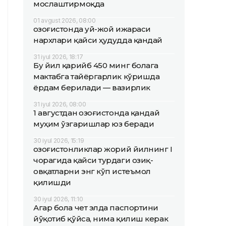
мослаштирмоқда
01 avgust 2026, 08:00
Қозоғистонда уй-жой ижараси
нархлари қайси ҳудудда қандай
31 iyul 2026, 18:17
Бу йил қарийб 450 минг болага
мактабга тайёргарлик кўришда
ёрдам берилади — вазирлик
31 iyul 2026, 08:00
1 августдан Қозоғистонда қандай
муҳим ўзгаришлар юз беради
30 iyul 2026, 15:19
Қозоғистонликлар жорий йилнинг I
чорагида қайси турдаги озиқ-
овқатларни энг кўп истеъмол
қилишди
30 iyul 2026, 11:10
Агар бола чет элда паспортини
йўқотиб қўйса, нима қилиш керак