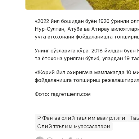
«2022 йил бошидан буён 1920 ўринли ол
Нур-Султан, Ақтўбе ва Атирау вилоятла
учта ётоқхонани фойдаланишга топшири
Унинг сўзларига кўра, 2018 йилдан буён
та ётоқхона қурилган бўлиб, улардан 19 
«Жорий йил охиригача мамлакатда 10 ми
фойдаланишга топшириш режалаштирилга
Фото: гадгетшелп.cом
ҚР Фан ва олий таълим вазирлиги
Та
Олий таълим муассасалари