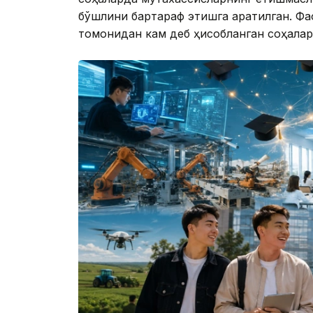
бўшлиқни бартараф этишга қаратилган. Ф
томонидан кам деб ҳисобланган соҳалар