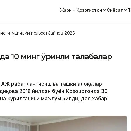
Жаҳон
Қозоғистон
Сиёсат
Т
нституциявий ислоҳот
Сайлов-2026
нда 10 минг ўринли талабалар
» АЖ рағбатлантириш ва ташқи алоқалар
диқова 2018 йилдан буён Қозоғистонда 30
она қурилганини маълум қилди, дея хабар