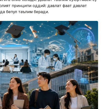
аолият принципи оддий: давлат фақат давлат
да бепул таълим беради.