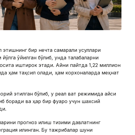
 этишнинг бир нечта самарали усуллари
йўлга қўйилган бўлиб, унда талабаларни
осита иштирок этади. Айни пайтда 1,22 миллион
ида ҳам таҳсил олади, ҳам корхоналарда меҳнат
орий этилган бўлиб, у реал вақт режимида қайси
иб боради ва ҳар бир фуқаро учун шахсий
ди.
арини прогноз қилиш тизими давлатнинг
рация қилинган. Бу тажрибалар шуни