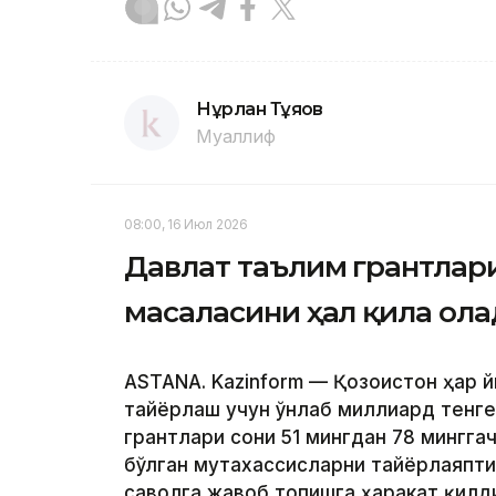
Нұрлан Тұяқов
Муаллиф
08:00, 16 Июл 2026
Давлат таълим грантлари
масаласини ҳал қила ол
ASTANA. Kazinform — Қозоғистон ҳар
тайёрлаш учун ўнлаб миллиард тенге
грантлари сони 51 мингдан 78 мингга
бўлган мутахассисларни тайёрлаяпти
саволга жавоб топишга ҳаракат қилд