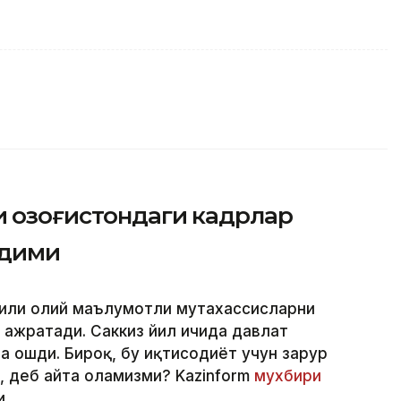
 Қозоғистондаги кадрлар
адими
 йили олий маълумотли мутахассисларни
 ажратади. Саккиз йил ичида давлат
ча ошди. Бироқ, бу иқтисодиёт учун зарур
, деб айта оламизми? Kazinform
мухбири
и.