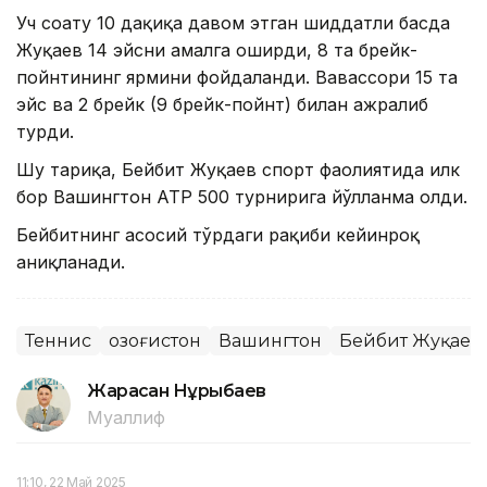
Уч соату 10 дақиқа давом этган шиддатли баҳсда
Жуқаев 14 эйсни амалга оширди, 8 та брейк-
пойнтининг ярмини фойдаланди. Вавассори 15 та
эйс ва 2 брейк (9 брейк-пойнт) билан ажралиб
турди.
Шу тариқа, Бейбит Жуқаев спорт фаолиятида илк
бор Вашингтон АТР 500 турнирига йўлланма олди.
Бейбитнинг асосий тўрдаги рақиби кейинроқ
аниқланади.
Теннис
Қозоғистон
Вашингтон
Бейбит Жуқаев
Жарасқан Нұрыбаев
Муаллиф
11:10, 22 Май 2025