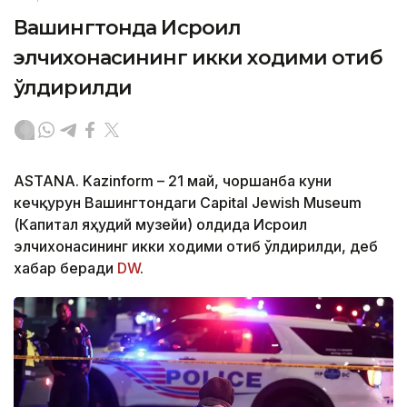
Вашингтонда Исроил
элчихонасининг икки ходими отиб
ўлдирилди
ASTANA. Kazinform – 21 май, чоршанба куни
кечқурун Вашингтондаги Capital Jewish Museum
(Капитал яҳудий музейи) олдида Исроил
элчихонасининг икки ходими отиб ўлдирилди, деб
хабар беради
DW
.