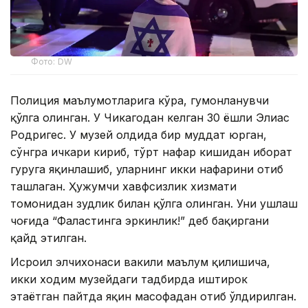
Фото: DW
Полиция маълумотларига кўра, гумонланувчи
қўлга олинган. У Чикагодан келган 30 ёшли Элиас
Родригес. У музей олдида бир муддат юрган,
сўнгра ичкари кириб, тўрт нафар кишидан иборат
гуруҳга яқинлашиб, уларнинг икки нафарини отиб
ташлаган. Ҳужумчи хавфсизлик хизмати
томонидан зудлик билан қўлга олинган. Уни ушлаш
чоғида “Фаластинга эркинлик!” деб бақиргани
қайд этилган.
Исроил элчихонаси вакили маълум қилишича,
икки ходим музейдаги тадбирда иштирок
этаётган пайтда яқин масофадан отиб ўлдирилган.