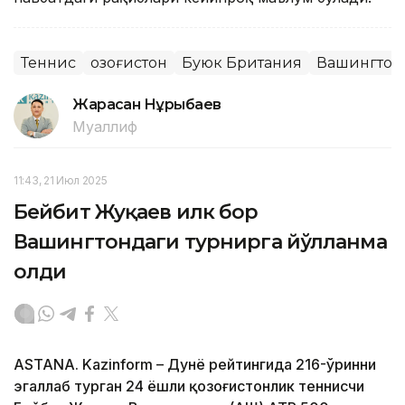
Теннис
Қозоғистон
Буюк Британия
Вашингтон
Жарасқан Нұрыбаев
Муаллиф
11:43, 21 Июл 2025
Бейбит Жуқаев илк бор
Вашингтондаги турнирга йўлланма
олди
ASTANA. Kazinform – Дунё рейтингида 216-ўринни
эгаллаб турган 24 ёшли қозоғистонлик теннисчи