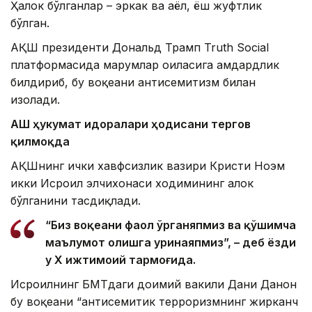
Ҳалок бўлганлар – эркак ва аёл, ёш жуфтлик
бўлган.
АҚШ президенти Дональд Трамп Truth Social
платформасида марҳумлар оиласига ҳамдардлик
билдириб, бу воқеани антисемитизм билан
изоҳлади.
АҚШ ҳукумат идоралари ҳодисани тергов
қилмоқда
АҚШнинг ички хавфсизлик вазири Кристи Ноэм
икки Исроил элчихонаси ходимининг ҳалок
бўлганини тасдиқлади.
“Биз воқеани фаол ўрганяпмиз ва қўшимча
маълумот олишга уринаяпмиз”, – деб ёзди
у X ижтимоий тармоғида.
Исроилнинг БМТдаги доимий вакили Дани Данон
бу воқеани “антисемитик терроризмнинг жирканч