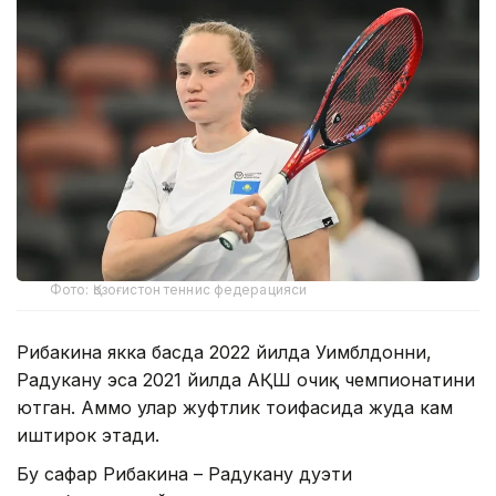
Фото: Қозоғистон теннис федерацияси
Рибакина якка баҳсда 2022 йилда Уимблдонни,
Радукану эса 2021 йилда АҚШ очиқ чемпионатини
ютган. Аммо улар жуфтлик тоифасида жуда кам
иштирок этади.
Бу сафар Рибакина – Радукану дуэти