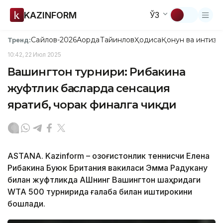
KAZINFORM
ЎЗ
Сайлов-2026
Ақорда
Тайинлов
Ҳодиса
Қонун ва интизо
Тренд:
10:42, 22 Июл 2025
Вашингтон турнири: Рибакина
жуфтлик баҳсларда сенсация
яратиб, чорак финалга чиқди
ASTANA. Kazinform – Қозоғистонлик теннисчи Елена
Рибакина Буюк Британия вакиласи Эмма Радукану
билан жуфтликда АҚШнинг Вашингтон шаҳридаги
WTA 500 турнирида ғалаба билан иштирокини
бошлади.