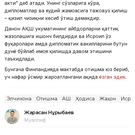
акти” деб атади. Унинг сўзларига кўра,
дипломатлар ва яҳудий жамоасига тажовуз қилиш
– қизил чизиқни кесиб ўтиш демакдир.
Данон АҚШ ҳукуматининг айбдорларни қаттиқ
жазолашига ишонч билдирди ва Исроил ўз
фуқаролари ҳамда дипломатик вакилларини бутун
дунё бўйлаб ҳимоя қилишда давом этишини
таъкидлади.
Бунгача Финландияда мактабда отишма юз бериб,
уч нафар ўсмир жароҳатлангани ҳақида
ёзган эдик
.
Элчихона
Отишма
АҚШ
Ҳодиса
Жаҳон
Исро
Жарасқан Нұрыбаев
Муаллиф