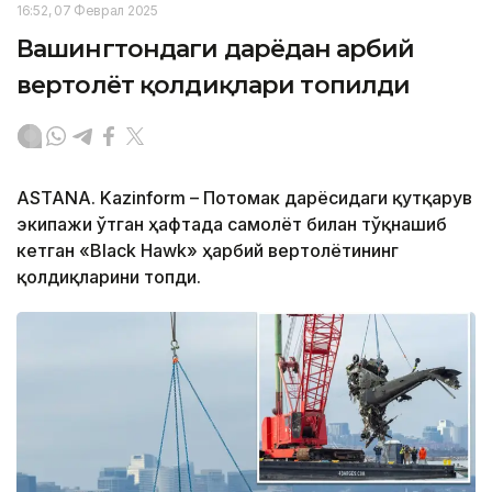
16:52, 07 Феврал 2025
Вашингтондаги дарёдан ҳарбий
вертолёт қолдиқлари топилди
ASTANA. Kazinform – Потомак дарёсидаги қутқарув
экипажи ўтган ҳафтада самолёт билан тўқнашиб
кетган «Black Hawk» ҳарбий вертолётининг
қолдиқларини топди.