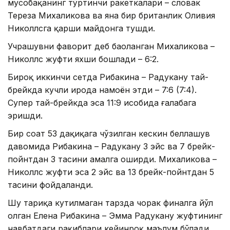
мусобақанинг тўртинчи ракеткалари – словак
Тереза Михаликова ва яна бир британлик Оливия
Николлсга қарши майдонга тушди.
Учрашувни фаворит деб баҳоланган Михаликова –
Николлс жуфти яхши бошлади – 6:2.
Бироқ иккинчи сетда Рибакина – Радукану тай-
брейкда кучли ирода намоён этди – 7:6 (7:4).
Супер тай-брейкда эса 11:9 ҳисобида ғалабага
эришди.
Бир соат 53 дақиқага чўзилган кескин беллашув
давомида Рибакина – Радукану 3 эйс ва 7 брейк-
пойнтдан 3 тасини амалга оширди. Михаликова –
Николлс жуфти эса 2 эйс ва 13 брейк-пойнтдан 5
тасини фойдаланди.
Шу тариқа кутилмаган тарзда чорак финалга йўл
олган Елена Рибакина – Эмма Радукану жуфтининг
навбатдаги рақиблари кейинроқ маълум бўлади.