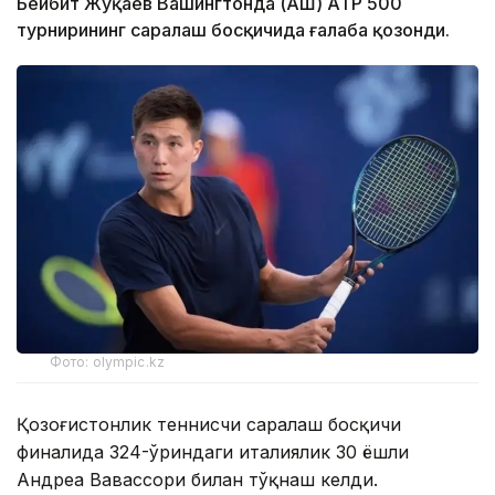
Бейбит Жуқаев Вашингтонда (АҚШ) АТP 500
турнирининг саралаш босқичида ғалаба қозонди.
Фото: olympic.kz
Қозоғистонлик теннисчи саралаш босқичи
финалида 324-ўриндаги италиялик 30 ёшли
Андреа Вавассори билан тўқнаш келди.