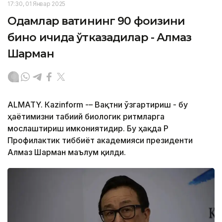
17:30, 01 Январ 2025
Одамлар вақтининг 90 фоизини
бино ичида ўтказадилар - Алмаз
Шарман
ALMATY. Кazinform -– Вақтни ўзгартириш - бу
ҳаётимизни табиий биологик ритмларга
мослаштириш имкониятидир. Бу ҳақда ҚР
Профилактик тиббиёт академияси президенти
Алмаз Шарман маълум қилди.