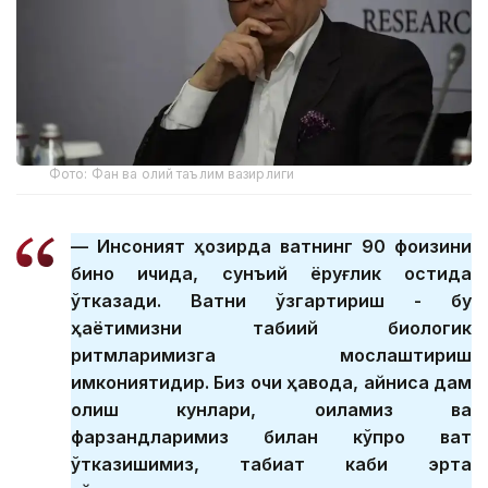
Фото: Фан ва олий таълим вазирлиги
–– Инсоният ҳозирда вақтнинг 90 фоизини
бино ичида, сунъий ёруғлик остида
ўтказади. Вақтни ўзгартириш - бу
ҳаётимизни табиий биологик
ритмларимизга мослаштириш
имкониятидир. Биз очиқ ҳавода, айниқса дам
олиш кунлари, оиламиз ва
фарзандларимиз билан кўпроқ вақт
ўтказишимиз, табиат каби эрта