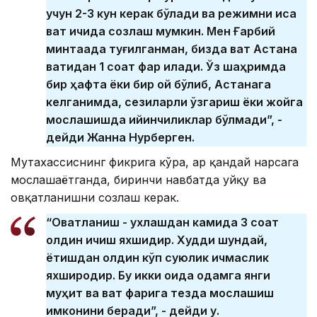
учун 2-3 кун керак бўлади ва режимни қисқа
вақт ичида созлаш мумкин. Мен Ғарбий
минтақада туғилганман, бизда вақт Астана
вақтидан 1 соат фарқ қилади. Ўз шаҳримда
бир ҳафта ёки бир ой бўлиб, Астанага
келганимда, сезиларли ўзгариш ёки жойга
мослашишда қийинчиликлар бўлмади”, -
дейди Жанна Нурберген.
Мутахассиснинг фикрига кўра, ҳар қандай нарсага
мослашаётганда, биринчи навбатда уйқу ва
овқатланишни созлаш керак.
“Овқатланиш - ухлашдан камида 3 соат
олдин ичиш яхшидир. Худди шундай,
ётишдан олдин кўп суюқлик ичмаслик
яхшироқдир. Бу икки қоида одамга янги
муҳит ва вақт фарқига тезда мослашиш
имконини беради”, - дейди у.