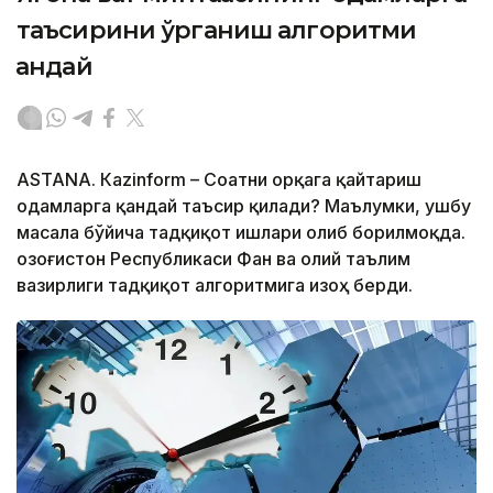
таъсирини ўрганиш алгоритми
қандай
ASTANА. Кazinform – Соатни орқага қайтариш
одамларга қандай таъсир қилади? Маълумки, ушбу
масала бўйича тадқиқот ишлари олиб борилмоқда.
Қозоғистон Республикаси Фан ва олий таълим
вазирлиги тадқиқот алгоритмига изоҳ берди.