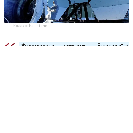
Коллаж: Kazinform
“Фан-техника сиёсати тўғрисида”ги
қонуннинг 37-моддасига мувофиқ, стратегик
илмий тадқиқотларга дастурий мақсадли
маблағлар ажратилади ва танлов асосида
амалга оширилади. “Илмий ёки илмий-
техникавий фаолиятни молиялаштириш,
илмий ташкилотларни молиялаштириш
қоидалари”нинг 45-бандига мувофиқ,
дастурий мақсадли молиялаштириш
доирасидаги илмий-техникавий вазифалар
олимлар, илмий-техникавий ташкилотлар
аъзолари, илмий-техникавий таъминот