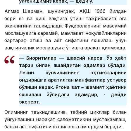
уйғонишимиз керак, — деди у.
Алмаз Шарман, шунингдек, АҚШ 1966 йилдан
бери ёз ва қиш вақтига ўтиш тажрибасига эга
эканлигини таъкидлади. Фуқароларнинг мавсумий
мослашувига қарамай, мамлакат ноқулайликларни
бартараф этиш ва ҳаёт сифатини яхшилаш учун
вақтинчалик мослашувга ўтишга ҳаракат қилмоқда.
–– Биоритмлар — шахсий нарса. Ўз ҳаёт
тарзи билан яшайдиган одамлар бўлади.
Лекин кўпчиликнинг эҳтиёжларини
қондиришга қаратилган манфаатлар устувор
бўлиши керак. Ягона вақт – жамият ҳаётини
яхшилаш йўлидаги қадамдир, - дейди
эксперт.
Олимнинг таъкидлашича, табиий цикллар билан
уйғунлашиш нафақат саломатликни мустаҳкамлаш,
балки ҳаёт сифатини яхшилашга ҳам ёрдам беради.