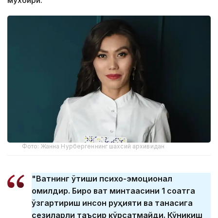
мухбири.
Фото: Жанна Нурбергеннинг шахсий архивидан
"Вақтнинг ўтиши психо-эмоционал
омилдир. Бироқ вақт минтақасини 1 соатга
ўзгартириш инсон руҳияти ва танасига
сезиларли таъсир кўрсатмайди. Кўникиш