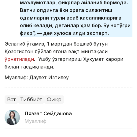
маълумотлар, фикрлар айланиб бормоқда.
Вақтни олдинга ёки орқага силжитиш
одамларни турли асаб касалликларига
олиб келади, деганлар ҳам бор. Бу нотўғри
фикр”, — дея хулоса қилди эксперт.
Эслатиб ўтамиз, 1 мартдан бошлаб бутун
Қозоғистон бўйлаб ягона вақт минтақаси
ўрнатилади
. Ушбу ўзгартириш Ҳукумат қарори
билан тасдиқланди.
Муаллиф: Даулет Изтилеу
Вақт
Тиббиёт
Фикр
Ляззат Сейданова
Муаллиф