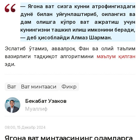
— Ягона вақт сизга кунни атрофингиздаги
дунё билан уйғунлаштириб, оилангиз ва
дам олишга кўпроқ вақт ажратиш учун
кунингизни ташкил қилиш имконини беради,
— деб ҳисоблайди Алмаз Шарман.
Эслатиб ўтамиз, аввалроқ Фан ва олий таълим
вазирлиги тадқиқот алгоритмини
маълум қилган
эди.
Вақт
Вақт минтақаси
Фикр
Бекабат Узаков
Муаллиф
08:00, 15 Декабр 2024
Ягона вақт минтақасининг одамларга