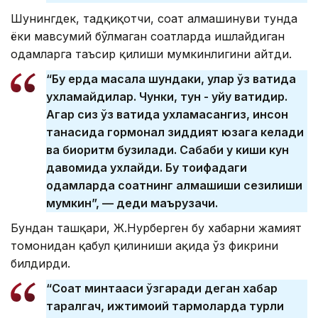
Шунингдек, тадқиқотчи, соат алмашинуви тунда
ёки мавсумий бўлмаган соатларда ишлайдиган
одамларга таъсир қилиши мумкинлигини айтди.
“Бу ерда масала шундаки, улар ўз вақтида
ухламайдилар. Чунки, тун - уйқу вақтидир.
Агар сиз ўз вақтида ухламасангиз, инсон
танасида гормонал зиддият юзага келади
ва биоритм бузилади. Сабаби у киши кун
давомида ухлайди. Бу тоифадаги
одамларда соатнинг алмашиши сезилиши
мумкин”, — деди маърузачи.
Бундан ташқари, Ж.Нурберген бу хабарни жамият
томонидан қабул қилиниши ҳақида ўз фикрини
билдирди.
“Соат минтақаси ўзгаради деган хабар
тарқалгач, ижтимоий тармоқларда турли