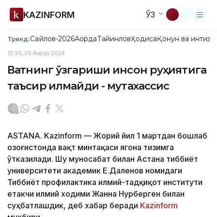
KAZINFORM
ЎЗ
Сайлов-2026
Ақорда
Тайинлов
Ҳодиса
Қонун ва интизо
Тренд:
12:39, 29 Январ 2024
Вақтнинг ўзгариши инсон руҳиятига
таъсир қилмайди - мутахассис
ASTANA. Kazinform — Жорий йил 1 мартдан бошлаб
Қозоғистонда вақт минтақаси ягона тизимга
ўтказилади. Шу муносабат билан Астана тиббиёт
университети академик Е.Даленов номидаги
Тиббиёт профилактика илмий-тадқиқот институти
етакчи илмий ходими Жанна Нурберген билан
суҳбатлашдик, деб хабар беради
Kazinform