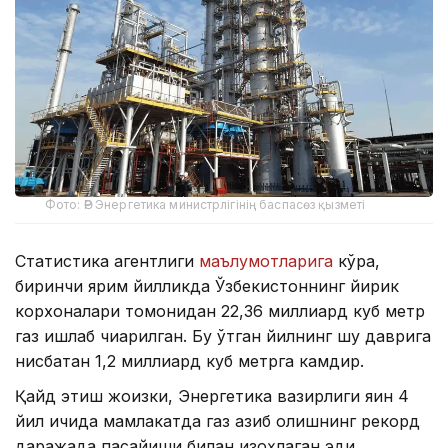
Фото: ӨР Энергетика министрлігінің баспасөз қызметі
Статистика агентлиги
маълумотларига
кўра,
биринчи ярим йилликда Ўзбекистоннинг йирик
корхоналари томонидан 22,36 миллиард куб метр
газ ишлаб чиқарилган. Бу ўтган йилнинг шу даврига
нисбатан 1,2 миллиард куб метрга камдир.
Қайд этиш жоизки, Энергетика вазирлиги яқин 4
йил ичида мамлакатда газ қазиб олишнинг рекорд
даражада пасайиши билан изоҳлаган эди.