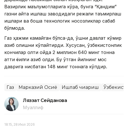
Вазирлик маълумотларига кўра, бунга “Қандим”
газни қайта ишлаш заводидаги режали таъмирлаш
ишлари ва бошқа технологик носозликлар сабаб
бўлмоқда.
Газ ҳажми камайган бўлса-да, қўшни давлат кўмир
қазиб олишни кўпайтирди. Хусусан, ўзбекистонлик
кончилар олти ойда 2 миллион 640 минг тонна
қаттиқ ёқилғи қазиб олди. Бу ўтган йилнинг мос
даврига нисбатан 148 минг тоннага кўпдир.
Газ
Марказий Осиё
Ишлаб чиқариш
Ўзбекист
Ляззат Сейданова
Муаллиф
18:15, 28 Июл 2026