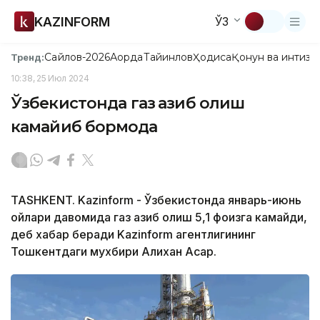
KAZINFORM
ЎЗ
Сайлов-2026
Ақорда
Тайинлов
Ҳодиса
Қонун ва интизо
Тренд:
10:38, 25 Июл 2024
Ўзбекистонда газ қазиб олиш
камайиб бормоқда
TASHKENT. Kazinform - Ўзбекистонда январь-июнь
ойлари давомида газ қазиб олиш 5,1 фоизга камайди,
деб хабар беради Kazinform агентлигининг
Тошкентдаги мухбири Алихан Асқар.