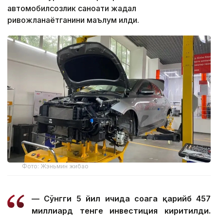
автомобилсозлик саноати жадал
ривожланаётганини маълум қилди.
Фото: Жэньмин жибао
— Сўнгги 5 йил ичида соҳага қарийб 457
миллиард тенге инвестиция киритилди.