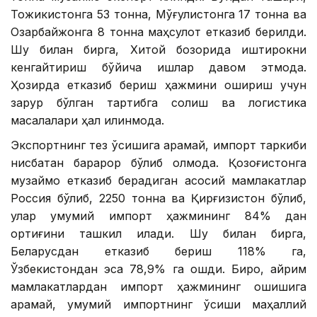
Тожикистонга 53 тонна, Мўғулистонга 17 тонна ва
Озарбайжонга 8 тонна маҳсулот етказиб берилди.
Шу билан бирга, Хитой бозорида иштирокни
кенгайтириш бўйича ишлар давом этмоқда.
Ҳозирда етказиб бериш ҳажмини ошириш учун
зарур бўлган тартибга солиш ва логистика
масалалари ҳал қилинмоқда.
Экспортнинг тез ўсишига қарамай, импорт таркиби
нисбатан барқарор бўлиб қолмоқда. Қозоғистонга
музқаймоқ етказиб берадиган асосий мамлакатлар
Россия бўлиб, 2250 тонна ва Қирғизистон бўлиб,
улар умумий импорт ҳажмининг 84% дан
ортиғини ташкил қилади. Шу билан бирга,
Беларусдан етказиб бериш 118% га,
Ўзбекистондан эса 78,9% га ошди. Бироқ, айрим
мамлакатлардан импорт ҳажмининг ошишига
қарамай, умумий импортнинг ўсиши маҳаллий