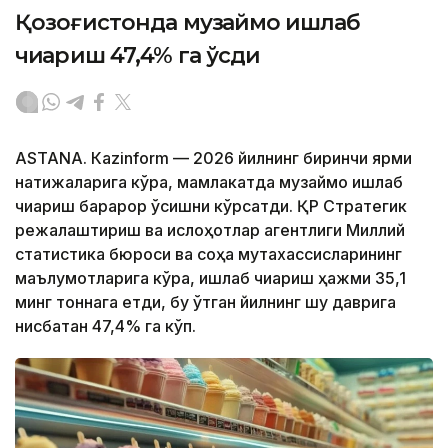
Қозоғистонда музқаймоқ ишлаб
чиқариш 47,4% га ўсди
ASTANА. Каzinform — 2026 йилнинг биринчи ярми
натижаларига кўра, мамлакатда музқаймоқ ишлаб
чиқариш барқарор ўсишни кўрсатди. ҚР Стратегик
режалаштириш ва ислоҳотлар агентлиги Миллий
статистика бюроси ва соҳа мутахассисларининг
маълумотларига кўра, ишлаб чиқариш ҳажми 35,1
минг тоннага етди, бу ўтган йилнинг шу даврига
нисбатан 47,4% га кўп.