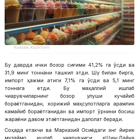
Коллаж: Kazinform
Бу даврда ички бозор сиғими 41,2% га ўсди ва
31,9 минг тоннани ташкил этди. Шу билан бирга,
импорт ҳажми атиги 7,1% га ўсди ва 5,1 минг
тоннага етди. Бу маҳаллий ишлаб
чиқарувчиларнинг бозор улуши кучайиб
бораётганидан, хорижий маҳсулотларга қарамлик
камайиб бораётганидан ва импорт ўрнини босиш
жараёни давом этаётганидан далолат беради.
Соҳада етакчи ва Марказий Осиёдаги энг йирик
музқаймоқ ишлаб чиқарувчиси «Шин-Лайн»