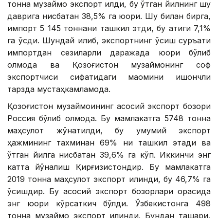
тонна музқаймоқ экспорт қилди, бу ўтган йилнинг шу
даврига нисбатан 38,5% га юқори. Шу билан бирга,
импорт 5 145 тоннани ташкил этди, бу атиги 7,1%
га ўсди. Шундай қилиб, экспортнинг ўсиш суръати
импортдан сезиларли даражада юқори бўлиб
қолмоқда ва Қозоғистон музқаймоқнинг соф
экспортчиси сифатидаги мақомини ишончли
тарзда мустаҳкамламоқда.
Қозоғистон музқаймоқининг асосий экспорт бозори
Россия бўлиб қолмоқда. Бу мамлакатга 5748 тонна
маҳсулот жўнатилди, бу умумий экспорт
ҳажмининг тахминан 69% ни ташкил этади ва
ўтган йилга нисбатан 39,6% га кўп. Иккинчи энг
катта йўналиш Қирғизистондир. Бу мамлакатга
2019 тонна маҳсулот экспорт қилинди, бу 46,7% га
ўсишдир. Бу асосий экспорт бозорлари орасида
энг юқори кўрсаткич бўлди. Ўзбекистонга 498
тонна музқаймоқ экспорт қилинди. Бундан ташқари,