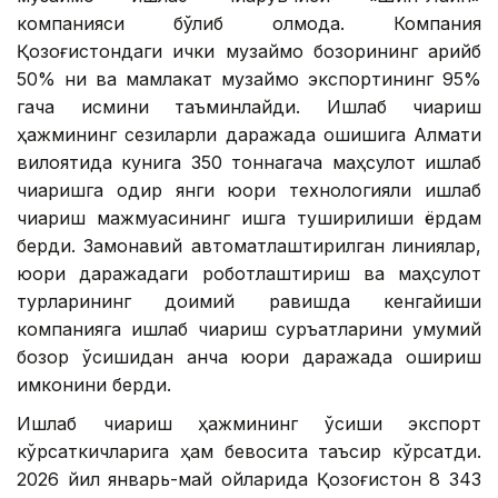
компанияси бўлиб қолмоқда. Компания
Қозоғистондаги ички музқаймоқ бозорининг қарийб
50% ни ва мамлакат музқаймоқ экспортининг 95%
гача қисмини таъминлайди. Ишлаб чиқариш
ҳажмининг сезиларли даражада ошишига Алмати
вилоятида кунига 350 тоннагача маҳсулот ишлаб
чиқаришга қодир янги юқори технологияли ишлаб
чиқариш мажмуасининг ишга туширилиши ёрдам
берди. Замонавий автоматлаштирилган линиялар,
юқори даражадаги роботлаштириш ва маҳсулот
турларининг доимий равишда кенгайиши
компанияга ишлаб чиқариш суръатларини умумий
бозор ўсишидан анча юқори даражада ошириш
имконини берди.
Ишлаб чиқариш ҳажмининг ўсиши экспорт
кўрсаткичларига ҳам бевосита таъсир кўрсатди.
2026 йил январь-май ойларида Қозоғистон 8 343