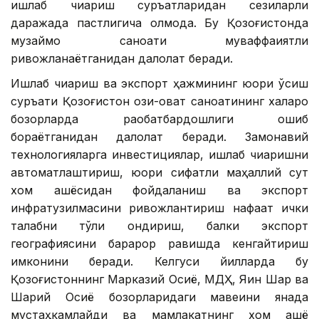
ишлаб чиқариш суръатларидан сезиларли
даражада пастлигича қолмоқда. Бу Қозоғистонда
музқаймоқ саноати муваффақиятли
ривожланаётганидан далолат беради.
Ишлаб чиқариш ва экспорт ҳажмининг юқори ўсиш
суръати Қозоғистон озиқ-овқат саноатининг халқаро
бозорларда рақобатбардошлиги ошиб
бораётганидан далолат беради. Замонавий
технологияларга инвестициялар, ишлаб чиқаришни
автоматлаштириш, юқори сифатли маҳаллий сут
хом ашёсидан фойдаланиш ва экспорт
инфратузилмасини ривожлантириш нафақат ички
талабни тўлиқ қондириш, балки экспорт
географиясини барқарор равишда кенгайтириш
имконини беради. Келгуси йилларда бу
Қозоғистоннинг Марказий Осиё, МДҲ, Яқин Шарқ ва
Шарқий Осиё бозорларидаги мавқеини янада
мустаҳкамлайди ва мамлакатнинг хом ашё