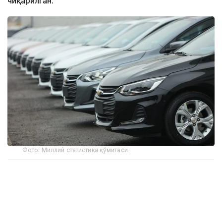
чиқарилган.
Фото: Миллий статистика қўмитаси
Бу кўрсаткич ўтган йилнинг мос даврига нисбатан
26,8 минг донага ошган.
Улар русумлар бўйича қуйидагича: