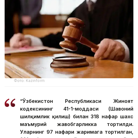
Фото: Kazinform
“Ўзбекистон Республикаси Жиноят
кодексининг 41-1-моддаси (Шаҳвоний
шилқимлик қилиш) билан 318 нафар шахс
маъмурий жавобгарликка тортилди.
Уларнинг 97 нафари жаримага тортилган,