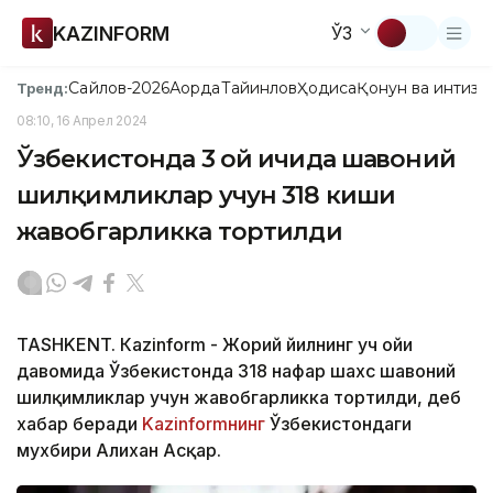
KAZINFORM
ЎЗ
Сайлов-2026
Ақорда
Тайинлов
Ҳодиса
Қонун ва интизо
Тренд:
08:10, 16 Апрел 2024
Ўзбекистонда 3 ой ичида шаҳвоний
шилқимликлар учун 318 киши
жавобгарликка тортилди
TASHKENT. Кazinform - Жорий йилнинг уч ойи
давомида Ўзбекистонда 318 нафар шахс шаҳвоний
шилқимликлар учун жавобгарликка тортилди, деб
хабар беради
Kazinformнинг
Ўзбекистондаги
мухбири Алихан Асқар.