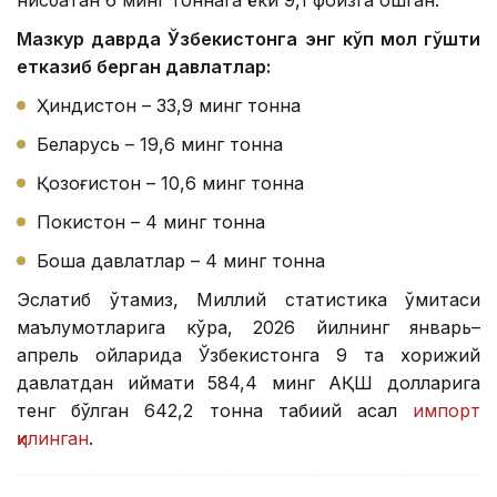
нисбатан 6 минг тоннага ёки 9,1 фоизга ошган.
Мазкур даврда Ўзбекистонга энг кўп мол гўшти
етказиб берган давлатлар:
Ҳиндистон – 33,9 минг тонна
Беларусь – 19,6 минг тонна
Қозоғистон – 10,6 минг тонна
Покистон – 4 минг тонна
Бошқа давлатлар – 4 минг тонна
Эслатиб ўтамиз, Миллий статистика қўмитаси
маълумотларига кўра, 2026 йилнинг январь–
апрель ойларида Ўзбекистонга 9 та хорижий
давлатдан қиймати 584,4 минг АҚШ долларига
тенг бўлган 642,2 тонна табиий асал
импорт
қилинган
.