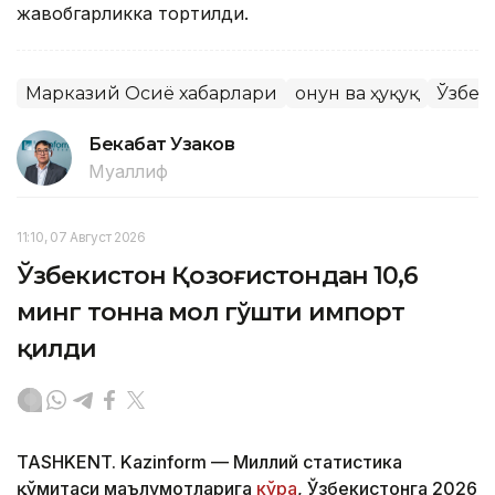
жавобгарликка тортилди.
Марказий Осиё хабарлари
Қонун ва ҳуқуқ
Ўзбек
Бекабат Узаков
Муаллиф
11:10, 07 Август 2026
Ўзбекистон Қозоғистондан 10,6
минг тонна мол гўшти импорт
қилди
TASHKENT. Kazinform — Миллий статистика
қўмитаси маълумотларига
кўра
, Ўзбекистонга 2026