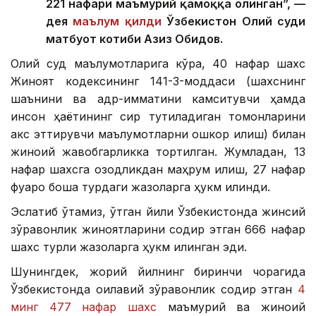
221 нафари маъмурий қамоққа олинган”, —
дея
маълум қилди
Ўзбекистон Олий суди
матбуот котиби Азиз Обидов.
Олий суд маълумотларига кўра, 40 нафар шахс
Жиноят кодексининг 141-3-моддаси (шахснинг
шаънини ва қадр-қимматини камситувчи ҳамда
инсон ҳаётининг сир тутиладиган томонларини
акс эттирувчи маълумотларни ошкор қилиш) билан
жиноий жавобгарликка тортилган. Жумладан, 13
нафар шахсга озодликдан маҳрум қилиш, 27 нафар
фуқаро бошқа турдаги жазоларга ҳукм қилинди.
Эслатиб ўтамиз, ўтган йили Ўзбекистонда жинсий
зўравонлик жиноятларини содир этган 666 нафар
шахс турли жазоларга ҳукм қилинган эди.
Шунингдек, жорий йилнинг биринчи чорагида
Ўзбекистонда оилавий зўравонлик содир этган
4
минг 477 нафар шахс
маъмурий ва жиноий