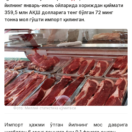
йилнинг январь-июнь ойларида хориждан қиймати
359,5 млн АҚШ долларига тенг бўлган 72 минг
тонна мол гўшти импорт қилинган.
Фото: Миллий статистика қўмитаси
Импорт ҳажми ўтган йилнинг мос даврига