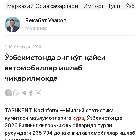
Марказий Осиё хабарлари
Импорт
Гўшт
Ўзбе
Бекабат Узаков
Муаллиф
11:10, 06 Август 2026
Ўзбекистонда энг кўп қайси
автомобиллар ишлаб
чиқарилмоқда
TASHKENT. Kazinform — Миллий статистика
қўмитаси маълумотларига
кўра
, Ўзбекистонда
2026 йилнинг январь-июнь ойларида турли
русумдаги 235 794 дона енгил автомобиллар ишлаб