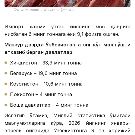
Фото: Миллий статистика қўмитаси
Импорт ҳажми ўтган йилнинг мос даврига
нисбатан 6 минг тоннага ёки 9,1 фоизга ошган.
Мазкур даврда Ўзбекистонга энг кўп мол гўшти
етказиб берган давлатлар:
Ҳиндистон – 33,9 минг тонна
Беларусь – 19,6 минг тонна
Қозоғистон – 10,6 минг тонна
Покистон – 4 минг тонна
Бошқа давлатлар – 4 минг тонна
Эслатиб ўтамиз, Миллий статистика қўмитаси
маълумотларига кўра, 2026 йилнинг январь–
апрель ойларида Ўзбекистонга 9 та хорижий