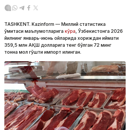
TASHKENT. Kazinform — Миллий статистика
қўмитаси маълумотларига
кўра
, Ўзбекистонга 2026
йилнинг январь-июнь ойларида хориждан қиймати
359,5 млн АҚШ долларига тенг бўлган 72 минг
тонна мол гўшти импорт қилинган.