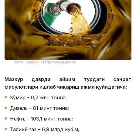
Фото: Миллий статистика қўмитаси
Мазкур даврда айрим турдаги саноат
маҳсулотлари ишлаб чиқариш ҳажми қуйидагича:
Кўмир – 0,7 млн тонна;
Дизель – 81 минг тонна;
Нефть – 103,1 минг тонна;
Табиий газ – 6,9 млрд куб.м;