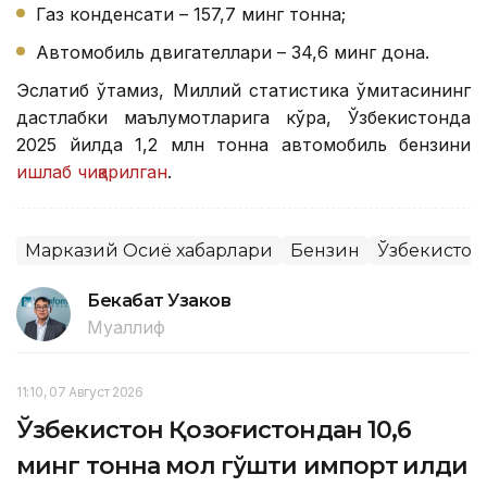
Газ конденсати – 157,7 минг тонна;
Автомобиль двигателлари – 34,6 минг дона.
Эслатиб ўтамиз, Миллий статистика қўмитасининг
дастлабки маълумотларига кўра, Ўзбекистонда
2025 йилда 1,2 млн тонна автомобиль бензини
ишлаб чиқарилган
.
Марказий Осиё хабарлари
Бензин
Ўзбекистон
Бекабат Узаков
Муаллиф
11:10, 07 Август 2026
Ўзбекистон Қозоғистондан 10,6
минг тонна мол гўшти импорт қилди