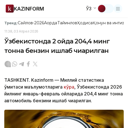
KAZINFORM
ЎЗ
Сайлов-2026
Ақорда
Тайинлов
Ҳодиса
Қонун ва интизо
Тренд:
11:38, 03 Апрел 2026
Ўзбекистонда 2 ойда 204,4 минг
тонна бензин ишлаб чиқарилган
TASHKENT. Kazinform — Миллий статистика
қўмитаси маълумотларига
кўра
, Ўзбекистонда 2026
йилнинг январь-февраль ойларида 204,4 минг тонна
автомобиль бензини ишлаб чиқарилган.