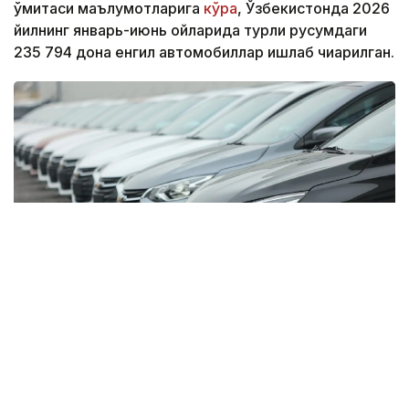
қўмитаси маълумотларига
кўра
, Ўзбекистонда 2026
йилнинг январь-июнь ойларида турли русумдаги
235 794 дона енгил автомобиллар ишлаб чиқарилган.
Фото: Миллий статистика қўмитаси
Бу кўрсаткич ўтган йилнинг мос даврига нисбатан
26,8 минг донага ошган.