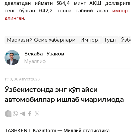
давлатдан қиймати 584,4 минг АҚШ долларига
тенг бўлган 642,2 тонна табиий асал
импорт
қилинган
.
Марказий Осиё хабарлари
Импорт
Гўшт
Ўзбе
Бекабат Узаков
Муаллиф
11:10, 06 Август 2026
Ўзбекистонда энг кўп қайси
автомобиллар ишлаб чиқарилмоқда
TASHKENT. Kazinform — Миллий статистика