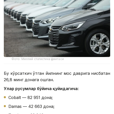
Фото: Миллий статистика қўмитаси
Бу кўрсаткич ўтган йилнинг мос даврига нисбатан
26,8 минг донага ошган.
Улар русумлар бўйича қуйидагича:
Cobalt — 82 951 дона;
Damas — 42 663 дона;