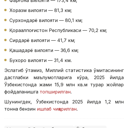
Фарғона вилояти — 173,4 км;
Хоразм вилояти — 81,3 км;
Сурхондарё вилояти — 80,1 км;
Қорақалпоғистон Республикаси — 70,2 км;
Сирдарё вилояти — 41,7 км;
Қашқадарё вилояти — 36,6 км;
Бухоро вилояти — 31,4 км.
Эслатиб ўтамиз, Миллий статистика қўмитасининг
дастлабки маълумотларига кўра, 2025 йилда
Ўзбекистонда жами 15,9 млн кв.м турар жойлар
фойдаланишга
топширилган
.
Шунингдек, Ўзбекистонда 2025 йилда 1,2 млн
тонна бензин
ишлаб чиқарилган
.