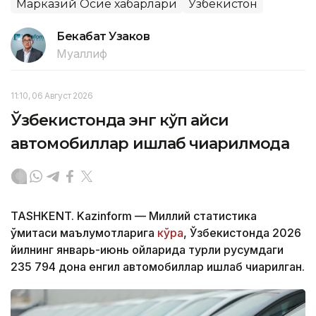
Марказий Осиё хабарлари
Ўзбекистон
Бекабат Узаков
Муаллиф
11:10, 06 Август 2026
Ўзбекистонда энг кўп қайси
автомобиллар ишлаб чиқарилмоқда
TASHKENT. Kazinform — Миллий статистика
қўмитаси маълумотларига
кўра
, Ўзбекистонда 2026
йилнинг январь-июнь ойларида турли русумдаги
235 794 дона енгил автомобиллар ишлаб чиқарилган.