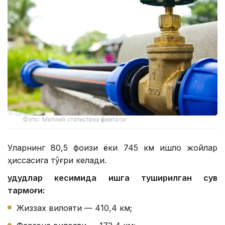
Фото: Миллий статистика қўмитаси
Уларнинг 80,5 фоизи ёки 745 км қишлоқ жойлар
ҳиссасига тўғри келади.
Ҳудудлар кесимида ишга туширилган сув
тармоғи:
Жиззах вилояти — 410,4 км;