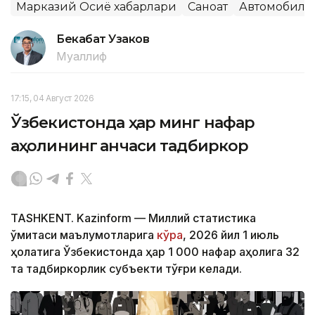
Марказий Осиё хабарлари
Саноат
Автомобилс
Бекабат Узаков
Муаллиф
17:15, 04 Август 2026
Ўзбекистонда ҳар минг нафар
аҳолининг қанчаси тадбиркор
TASHKENT. Kazinform — Миллий статистика
қўмитаси маълумотларига
кўра
, 2026 йил 1 июль
ҳолатига Ўзбекистонда ҳар 1 000 нафар аҳолига 32
та тадбиркорлик субъекти тўғри келади.