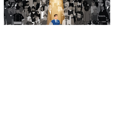
Фото: Миллий статистика қўмитаси
Ушбу кўрсаткич ҳудудлар кесимида қуйидагича:
Тошкент шаҳри — 50 та;
Хоразм вилояти — 46 та;
Сирдарё вилояти — 41 та;
Навоий вилояти — 38 та;
Жиззах вилояти — 35 та;