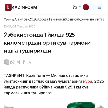
KAZINFORM
ЎЗ
Сайлов-2026
Ақорда
Тайинлов
Ҳодиса
Қонун ва интизо
Тренд:
10:09, 04 Феврал 2026
Ўзбекистонда 1 йилда 925
километрдан ортиқ сув тармоғи
ишга туширилди
TASHKENT. Kazinform — Миллий статистика
қўмитасининг дастлабки маълумотларига
кўра
, 2025
йилда республика бўйича жами 925,1 км сув
тармоғи ишга туширилган.