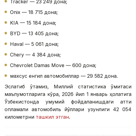
Tracker — 23 249 дона;
Onix — 18 715 дона;
KIA — 15 184 дона;
BYD — 13 405 дона;
Haval — 5 061 дона;
Chery — 4 384 дона;
Chevrolet Damas Move — 600 дона;
махсус енгил автомобиллар — 29 582 дона.
Эслатиб ўтамиз, Миллий статистика қўмитаси
маълумотларига кўра, 2026 йил 1 январь ҳолатига
Ўзбекистонда умумий фойдаланишдаги қаттиқ
қопламали автомобиль йўллари узунлиги 42 054
километрни
ташкил этган
.