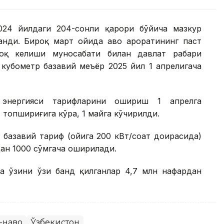
024 йилдаги 204-сонли қарори бўйича мазкур
нди. Бироқ март ойида ҳаво ҳароратининг паст
оқ келиши муносабати билан давлат раҳбари
 кубометр базавий меъёр 2025 йил 1 апрелигача
 энергияси тарифларини ошириш 1 апрелга
 топшириғига кўра, 1 майга кўчирилди.
 базавий тариф (ойига 200 кВт/соат доирасида)
дан 1000 сўмгача оширилади.
да ўзини ўзи банд қилганлар 4,7 млн нафардан
-наво
Ўзбекистон