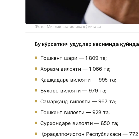
Фото: Миллий статистика қўмитаси
Бу кўрсаткич ҳудудлар кесимида қуйида
Тошкент шаҳри — 1 809 та;
Хоразм вилояти — 1 066 та;
Қашқадарё вилояти — 995 та;
Бухоро вилояти — 979 та;
Самарқанд вилояти — 967 та;
Тошкент вилояти — 928 та;
Сурхондарё вилояти — 850 та;
Қорақалпоғистон Республикаси — 772 