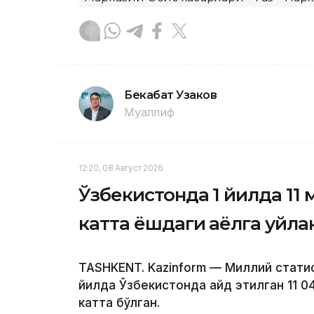
Бекабат Узаков
Муаллиф
12:20, 08 Август 2026
Ўзбекистонда 1 йилда 11 
катта ёшдаги аёлга уйла
TASHKENT. Kazinform — Миллий стати
йилда Ўзбекистонда қайд этилган 11 
катта бўлган.