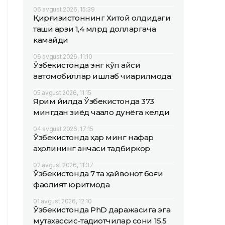
06 avgust 2026, 15:39
Қирғизистоннинг Хитой олдидаги
ташқи қарзи 1,4 млрд долларгача
камайди
06 avgust 2026, 11:10
Ўзбекистонда энг кўп қайси
автомобиллар ишлаб чиқарилмоқда
05 avgust 2026, 11:15
Ярим йилда Ўзбекистонда 373
мингдан зиёд чақалоқ дунёга келди
04 avgust 2026, 17:15
Ўзбекистонда ҳар минг нафар
аҳолининг қанчаси тадбиркор
02 avgust 2026, 11:37
Ўзбекистонда 7 та ҳайвонот боғи
фаолият юритмоқда
01 avgust 2026, 12:10
Ўзбекистонда PhD даражасига эга
мутахассис-тадқиқотчилар сони 15,5