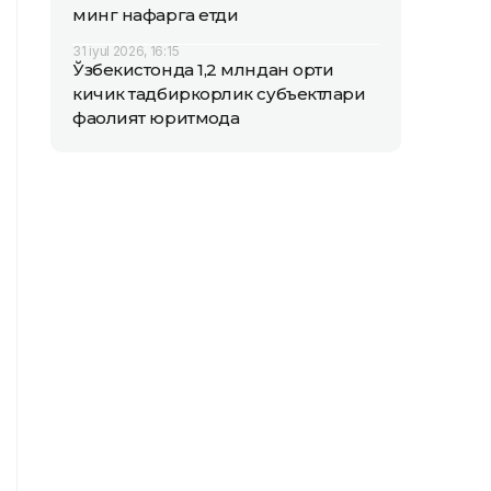
минг нафарга етди
31 iyul 2026, 16:15
Ўзбекистонда 1,2 млндан ортиқ
кичик тадбиркорлик субъектлари
фаолият юритмоқда