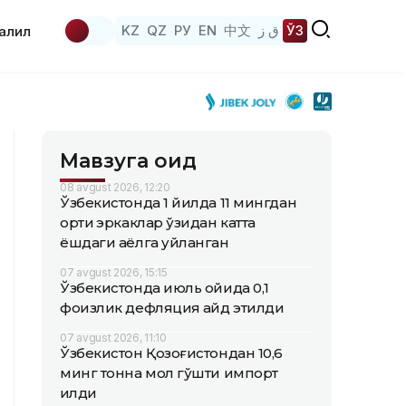
KZ
QZ
РУ
EN
中文
ق ز
ЎЗ
аҳлил
Мавзуга оид
08 avgust 2026, 12:20
Ўзбекистонда 1 йилда 11 мингдан
ортиқ эркаклар ўзидан катта
ёшдаги аёлга уйланган
07 avgust 2026, 15:15
Ўзбекистонда июль ойида 0,1
фоизлик дефляция қайд этилди
07 avgust 2026, 11:10
Ўзбекистон Қозоғистондан 10,6
минг тонна мол гўшти импорт
қилди