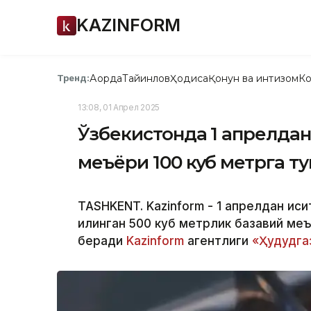
KAZINFORM
Ақорда
Тайинлов
Ҳодиса
Қонун ва интизом
Ко
Тренд:
13:08, 01 Апрел 2025
Ўзбекистонда 1 апрелдан
меъёри 100 куб метрга 
TASHKENT. Kazinform - 1 апрелдан ис
қилинган 500 куб метрлик базавий ме
беради
Kazinform
агентлиги
«Ҳудудга