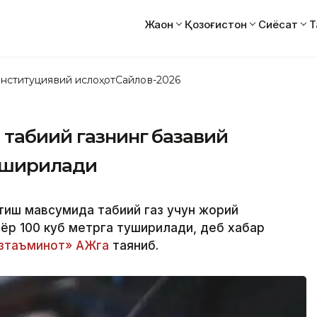
Жаҳон
Қозоғистон
Сиёсат
Т
нституциявий ислоҳот
Сайлов-2026
 табиий газнинг базавий
туширилади
итиш мавсумида табиий газ учун жорий
ъёр 100 куб метрга туширилади, деб хабар
зтаъминот» АЖга
таяниб.