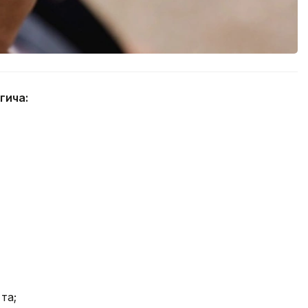
гича:
та;