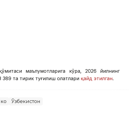
қўмитаси маълумотларига кўра, 2026 йилнинг
 389 та тирик туғилиш ҳолатлари
қайд этилган
.
коҳ
Ўзбекистон