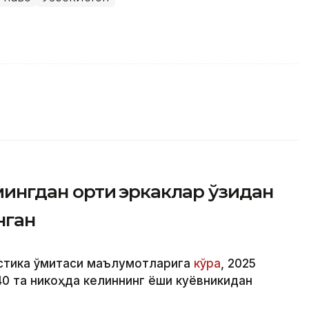
мингдан ортиқ эркаклар ўзидан
нган
стика қўмитаси маълумотларига
кўра
, 2025
040 та никоҳда келиннинг ёши куёвникидан