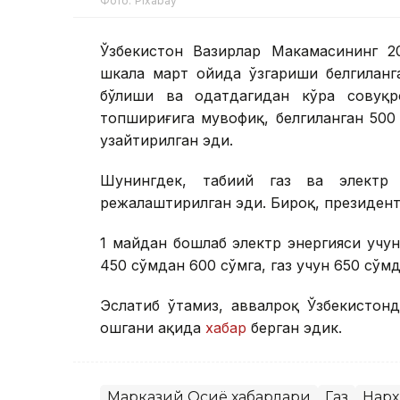
Фото: Pixabay
Ўзбекистон Вазирлар Маҳкамасининг 2
шкала март ойида ўзгариши белгиланга
бўлиши ва одатдагидан кўра совуқр
топшириғига мувофиқ, белгиланган 500
узайтирилган эди.
Шунингдек, табиий газ ва электр
режалаштирилган эди. Бироқ, президент
1 майдан бошлаб электр энергияси учун
450 сўмдан 600 сўмга, газ учун 650 сўм
Эслатиб ўтамиз, аввалроқ Ўзбекистон
ошгани ҳақида
хабар
берган эдик.
Марказий Осиё хабарлари
Газ
Нарх