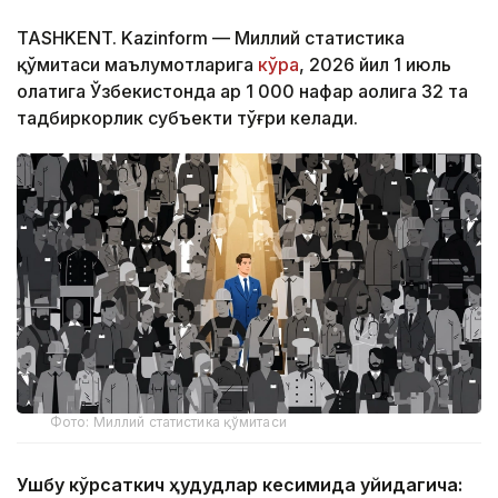
TASHKENT. Kazinform — Миллий статистика
қўмитаси маълумотларига
кўра
, 2026 йил 1 июль
ҳолатига Ўзбекистонда ҳар 1 000 нафар аҳолига 32 та
тадбиркорлик субъекти тўғри келади.
Фото: Миллий статистика қўмитаси
Ушбу кўрсаткич ҳудудлар кесимида қуйидагича: