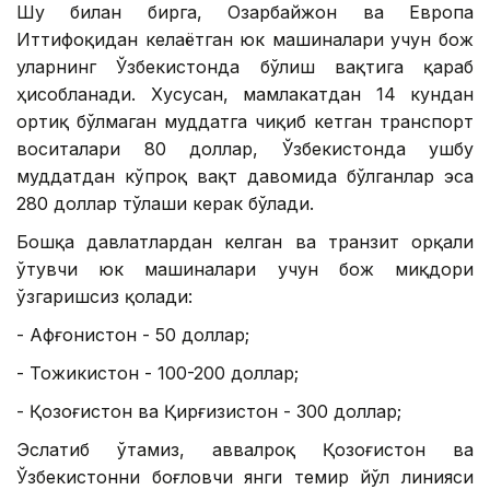
Шу билан бирга, Озарбайжон ва Европа
Иттифоқидан келаётган юк машиналари учун бож
уларнинг Ўзбекистонда бўлиш вақтига қараб
ҳисобланади. Хусусан, мамлакатдан 14 кундан
ортиқ бўлмаган муддатга чиқиб кетган транспорт
воситалари 80 доллар, Ўзбекистонда ушбу
муддатдан кўпроқ вақт давомида бўлганлар эса
280 доллар тўлаши керак бўлади.
Бошқа давлатлардан келган ва транзит орқали
ўтувчи юк машиналари учун бож миқдори
ўзгаришсиз қолади:
- Афғонистон - 50 доллар;
- Тожикистон - 100-200 доллар;
- Қозоғистон ва Қирғизистон - 300 доллар;
Эслатиб ўтамиз, аввалроқ Қозоғистон ва
Ўзбекистонни боғловчи янги темир йўл линияси