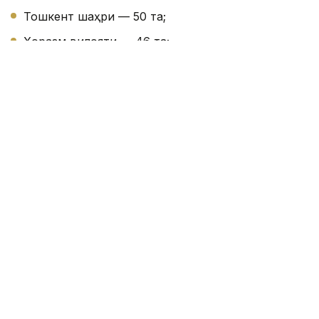
Тошкент шаҳри — 50 та;
Хоразм вилояти — 46 та;
Сирдарё вилояти — 41 та;
Навоий вилояти — 38 та;
Жиззах вилояти — 35 та;
Бухоро вилояти — 35 та;
Тошкент вилояти — 33 та;
Андижон вилояти — 32 та;
Қорақалпоғистон Республикаси — 30 та;
Фарғона вилояти — 27 та;
Самарқанд вилояти — 27 та;
Қашқадарё вилояти — 26 та;
Наманган вилояти — 26 та;