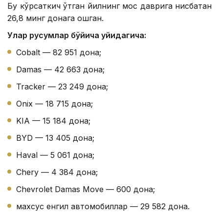
Бу кўрсаткич ўтган йилнинг мос даврига нисбатан
26,8 минг донага ошган.
Улар русумлар бўйича қуйидагича:
Cobalt — 82 951 дона;
Damas — 42 663 дона;
Tracker — 23 249 дона;
Onix — 18 715 дона;
KIA — 15 184 дона;
BYD — 13 405 дона;
Haval — 5 061 дона;
Chery — 4 384 дона;
Chevrolet Damas Move — 600 дона;
махсус енгил автомобиллар — 29 582 дона.