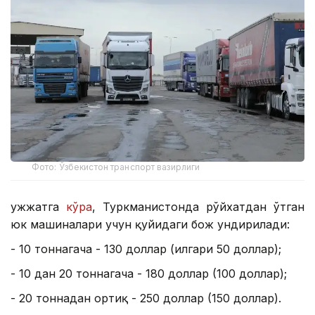
Фото: Ўзбекистон транспорт вазирлиги
Ҳужжатга
кўра
, Туркманистонда рўйхатдан ўтган
юк машиналари учун қуйидаги бож ундирилади:
- 10 тоннагача - 130 доллар (илгари 50 доллар);
- 10 дан 20 тоннагача - 180 доллар (100 доллар);
- 20 тоннадан ортиқ - 250 доллар (150 доллар).