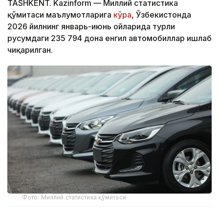
TASHKENT. Kazinform — Миллий статистика
қўмитаси маълумотларига
кўра
, Ўзбекистонда
2026 йилнинг январь-июнь ойларида турли
русумдаги 235 794 дона енгил автомобиллар ишлаб
чиқарилган.
Фото: Миллий статистика қўмитаси