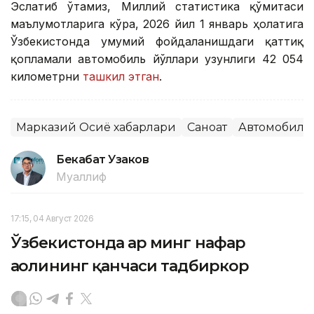
Эслатиб ўтамиз, Миллий статистика қўмитаси
маълумотларига кўра, 2026 йил 1 январь ҳолатига
Ўзбекистонда умумий фойдаланишдаги қаттиқ
қопламали автомобиль йўллари узунлиги 42 054
километрни
ташкил этган
.
Марказий Осиё хабарлари
Саноат
Автомобилс
Бекабат Узаков
Муаллиф
17:15, 04 Август 2026
Ўзбекистонда ҳар минг нафар
аҳолининг қанчаси тадбиркор