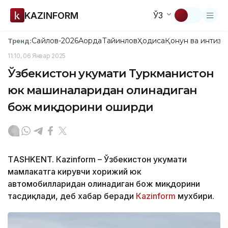
KAZINFORM
ЎЗ
Сайлов-2026
Ақорда
Тайинлов
Ҳодиса
Қонун ва интизо
Тренд:
11:10, 06 Январ 2025
Ўзбекистон ҳукумати Туркманистон
юк машиналаридан олинадиган
бож миқдорини оширди
ТASHKENT. Кazinform – Ўзбекистон ҳукумати
мамлакатга кирувчи хорижий юк
автомобилларидан олинадиган бож миқдорини
тасдиқлади, деб хабар беради
Кazinform
мухбири.