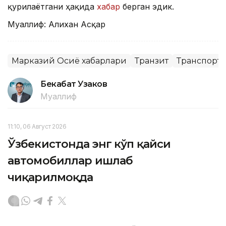
қурилаётгани ҳақида
хабар
берган эдик.
Муаллиф: Алихан Асқар
Марказий Осиё хабарлари
Транзит
Транспорт
Бекабат Узаков
Муаллиф
11:10, 06 Август 2026
Ўзбекистонда энг кўп қайси
автомобиллар ишлаб
чиқарилмоқда