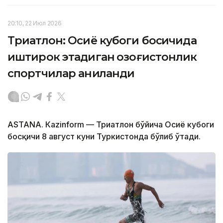
20:10, 22 Июл 2026
Триатлон: Осиё кубоги босқичида
иштирок этадиган қозоғистонлик
спортчилар аниқланди
ASTANА. Кazinform — Триатлон бўйича Осиё кубоги
босқичи 8 август куни Туркистонда бўлиб ўтади.