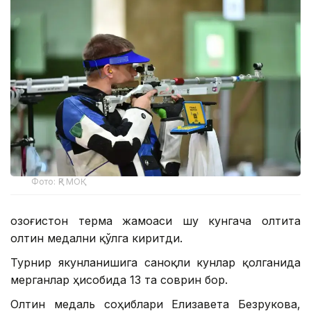
Фото: ҚР МОҚ
Қозоғистон терма жамоаси шу кунгача олтита
олтин медални қўлга киритди.
Турнир якунланишига саноқли кунлар қолганида
мерганлар ҳисобида 13 та соврин бор.
Олтин медаль соҳиблари Елизавета Безрукова,