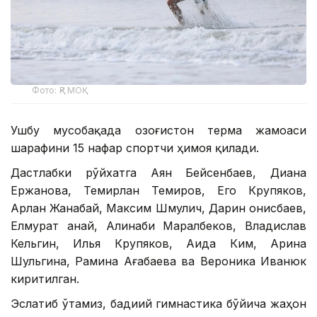
Фото: ҚР МОҚ
Ушбу мусобақада Қозоғистон терма жамоаси
шарафини 15 нафар спортчи ҳимоя қилади.
Дастлабки рўйхатга Аян Бейсенбаев, Диана
Ержанова, Темирлан Темиров, Его Крупяков,
Арлан Жанабай, Максим Шмулич, Дарин Қонисбаев,
Елмурат Қанай, Алинаби Маралбеков, Владислав
Кельгин, Илья Крупяков, Аида Ким, Арина
Шульгина, Рамина Ағабаева ва Вероника Иванюк
киритилган.
Эслатиб ўтамиз, бадиий гимнастика бўйича жаҳон