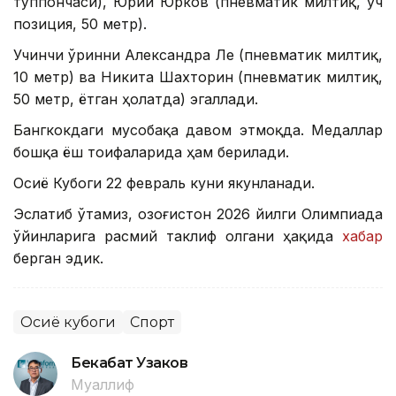
тўппончаси), Юрий Юрков (пневматик милтиқ, уч
позиция, 50 метр).
Учинчи ўринни Александра Ле (пневматик милтиқ,
10 метр) ва Никита Шахторин (пневматик милтиқ,
50 метр, ётган ҳолатда) эгаллади.
Бангкокдаги мусобақа давом этмоқда. Медаллар
бошқа ёш тоифаларида ҳам берилади.
Осиё Кубоги 22 февраль куни якунланади.
Эслатиб ўтамиз, Қозоғистон 2026 йилги Олимпиада
ўйинларига расмий таклиф олгани ҳақида
хабар
берган эдик.
Осиё кубоги
Спорт
Бекабат Узаков
Муаллиф