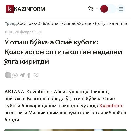
KAZINFORM
ЎЗ
Сайлов-2026
Ақорда
Тайинлов
Ҳодиса
Қонун ва интизо
Тренд:
13:08, 20 Феврал 2025
Ўқ отиш бўйича Осиё кубоги:
Қозоғистон олтита олтин медални
қўлга киритди
ASTANA. Kazinform - Айни кунларда Таиланд
пойтахти Бангкок шаҳрида ўқ отиш бўйича Осиё
кубоги баҳслари давом этмоқда. Бу ҳақда
Kazinform
агентлиги Миллий олимпия қўмитасига таяниб хабар
берди.