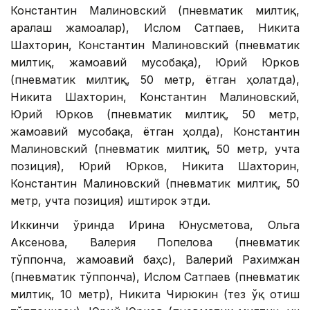
Константин Малиновский (пневматик милтиқ,
аралаш жамоалар), Ислом Сатпаев, Никита
Шахторин, Константин Малиновский (пневматик
милтиқ, жамоавий мусобақа), Юрий Юрков
(пневматик милтиқ, 50 метр, ётган ҳолатда),
Никита Шахторин, Константин Малиновский,
Юрий Юрков (пневматик милтиқ, 50 метр,
жамоавий мусобақа, ётган ҳолда), Константин
Малиновский (пневматик милтиқ, 50 метр, учта
позиция), Юрий Юрков, Никита Шахторин,
Константин Малиновский (пневматик милтиқ, 50
метр, учта позиция) иштирок этди.
Иккинчи ўринда Ирина Юнусметова, Ольга
Аксенова, Валерия Попелова (пневматик
тўппонча, жамоавий баҳс), Валерий Рахимжан
(пневматик тўппонча), Ислом Сатпаев (пневматик
милтиқ, 10 метр), Никита Чирюкин (тез ўқ отиш