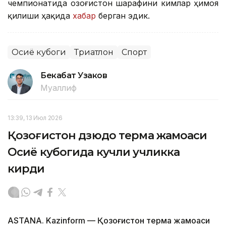
чемпионатида Қозоғистон шарафини кимлар ҳимоя
қилиши ҳақида
хабар
берган эдик.
Осиё кубоги
Триатлон
Спорт
Бекабат Узаков
Муаллиф
13:39, 13 Июл 2026
Қозоғистон дзюдо терма жамоаси
Осиё кубогида кучли учликка
кирди
ASTANA. Kazinform — Қозоғистон терма жамоаси