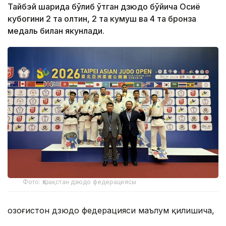
Тайбэй шаҳрида бўлиб ўтган дзюдо бўйича Осиё
кубогини 2 та олтин, 2 та кумуш ва 4 та бронза
медаль билан якунлади.
Фото: Қазақстан дзюдо федерациясы
Қозоғистон дзюдо федерацияси маълум қилишича,
мазкур мусобақада Осиёнинг 23 мамлакатидан