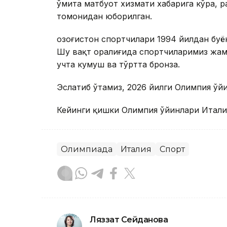
Қўмита матбуот хизмати хабарига кўра, р
томонидан юборилган.
Қозоғистон спортчилари 1994 йилдан бу
Шу вақт оралиғида спортчиларимиз жами
учта кумуш ва тўртта бронза.
Эслатиб ўтамиз, 2026 йилги Олимпия ўйи
Кейинги қишки Олимпия ўйинлари Италия
Олимпиада
Италия
Спорт
Ляззат Сейданова