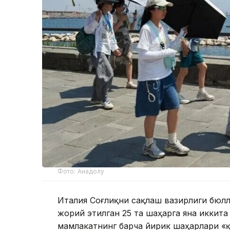
Фото: Анадолу
Италия Соғлиқни сақлаш вазирлиги бюлл
жорий этилган 25 та шаҳарга яна иккит
мамлакатнинг барча йирик шаҳарлари «қ