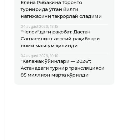
Елена Рибакина Торонто
турнирида ўтган йилги
натижасини такрорлай оладими
04 avgust 2026, 13:15
"Челси"даги рақобат: Дастан
Сатпаевнинг асосий рақиблари
номи маълум қилинди
04 avgust 2026, 10:10
"Келажак ўйинлари — 2026":
Астанадаги турнир трансляцияси
85 миллион марта кўрилди