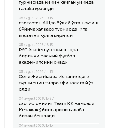
турнирида қийин кечган ўйинда
ғалаба қозонди
05 avgust 2026, 19:15
Қозоғистон АҚШда бўлиб ўтган сузиш
бўйича халқаро турнирда 17 та
медални қўлга киритди
05 avgust 2026, 16:15
PSG Academy Қозоғистонда
биринчи расмий футбол
академиясини очади
05 avgust 2026, 14:15
Соня Жиенбаева Испаниядаги
турнирнинг чорак финалига йўл
олди
04 avgust 2026, 15:37
Қозоғистоннинг Team KZ жамоаси
Келажак ўйинларини ғалаба
билан бошлади
04 avgust 2026, 15:15