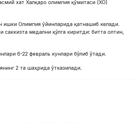
асмий хат Халқаро олимпия қўмитаси (ХОҚ)
ён Қишки Олимпия ўйинларида қатнашиб келади.
 саккизта медални қўлга киритди: битта олтин,
нлари 6-22 февраль кунлари бўлиб ўтади.
нинг 2 та шаҳрида ўтказилади.