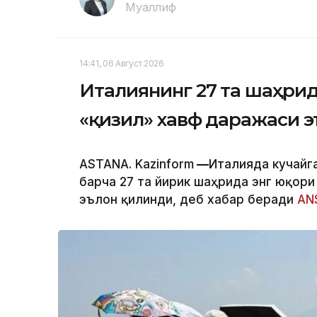
Муаллиф
14:41, 06 Август 2026
Италиянинг 27 та шаҳрид
«қизил» хавф даражаси 
ASTANA. Kazinform
—
Италияда кучайг
барча 27 та йирик шаҳрида энг юқор
эълон қилинди, деб хабар беради
AN