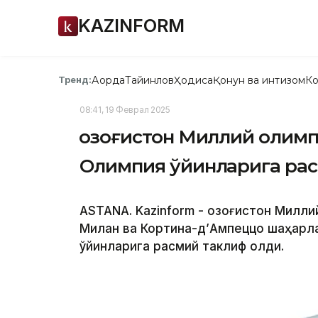
KAZINFORM
Ақорда
Тайинлов
Ҳодиса
Қонун ва интизом
Ко
Тренд:
08:41, 19 Феврал 2025
Қозоғистон Миллий олимп
Олимпия ўйинларига рас
ASTANA. Kazinform - Қозоғистон Милл
Милан ва Кортина-д’Ампеццо шаҳарл
ўйинларига расмий таклиф олди.