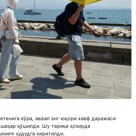
етенига кўра, аввал энг юқори хавф даражаси
а шаҳар қўшилди. Шу тариқа ҳозирда
изил» ҳудудга киритилди.