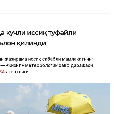
а кучли иссиқ туфайли
эълон қилинди
ан жазирама иссиқ сабабли мамлакатнинг
и — «қизил» метеорологик хавф даражаси
SA
агентлиги.