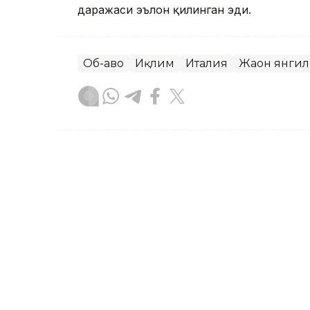
даражаси эълон қилинган эди.
Об-ҳаво
Иқлим
Италия
Жаҳон янги
Ляззат Сейданова
Муаллиф
13:41, 09 Июл 2026
Қозоғистон йил бошидан 
айланмасини 7,9 фоизга