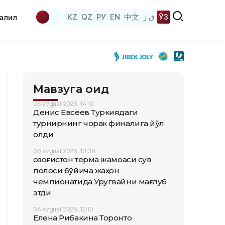
KZ
QZ
РУ
EN
中文
ق ز
ЎЗ
аҳлил
Мавзуга оид
06 avgust 2026, 14:10
Денис Евсеев Туркиядаги
турнирнинг чорак финалига йўл
олди
06 avgust 2026, 13:39
Қозоғистон терма жамоаси сув
полоси бўйича жаҳон
чемпионатида Уругвайни мағлуб
этди
06 avgust 2026, 12:10
Елена Рибакина Торонто