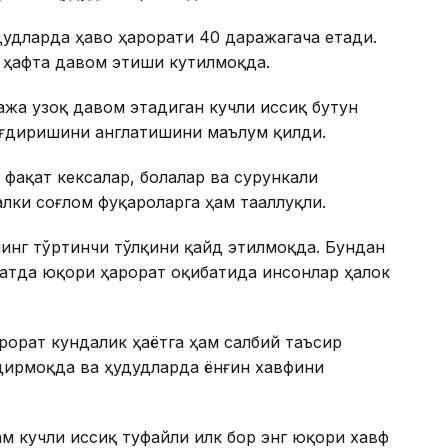
дудларда ҳаво ҳарорати 40 даражагача етади.
 ҳафта давом этиши кутилмоқда.
ажа узоқ давом этадиган кучли иссиқ бутун
уғдиришини англатишини маълум қилди.
 фақат кексалар, болалар ва сурункали
алки соғлом фуқароларга ҳам тааллуқли.
инг тўртинчи тўлқини қайд этилмоқда. Бундан
атда юқори ҳарорат оқибатида инсонлар ҳалок
орат кундалик ҳаётга ҳам салбий таъсир
ғдирмоқда ва ҳудудларда ёнғин хавфини
м кучли иссиқ туфайли илк бор энг юқори хавф