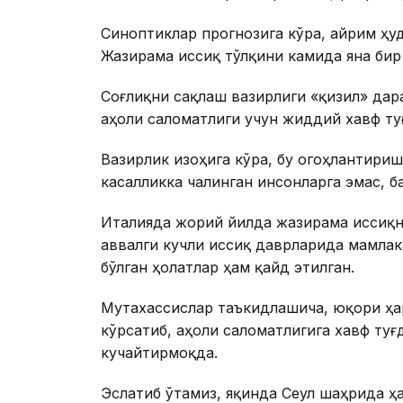
Синоптиклар прогнозига кўра, айрим ҳу
Жазирама иссиқ тўлқини камида яна бир
Соғлиқни сақлаш вазирлиги «қизил» дар
аҳоли саломатлиги учун жиддий хавф т
Вазирлик изоҳига кўра, бу огоҳлантириш
касалликка чалинган инсонларга эмас, б
Италияда жорий йилда жазирама иссиқн
аввалги кучли иссиқ даврларида мамлак
бўлган ҳолатлар ҳам қайд этилган.
Мутахассислар таъкидлашича, юқори ҳар
кўрсатиб, аҳоли саломатлигига хавф ту
кучайтирмоқда.
Эслатиб ўтамиз, яқинда Сеул шаҳрида ҳа