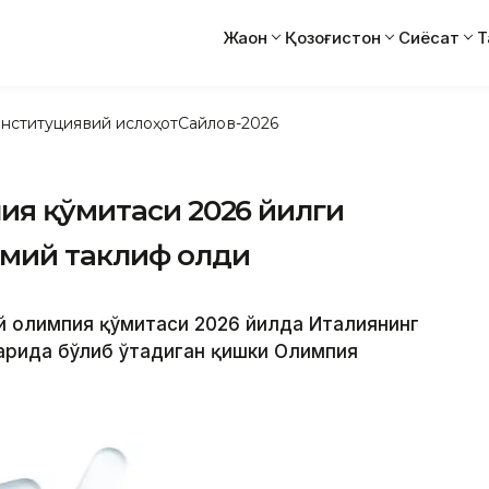
Жаҳон
Қозоғистон
Сиёсат
Т
нституциявий ислоҳот
Сайлов-2026
ия қўмитаси 2026 йилги
мий таклиф олди
ий олимпия қўмитаси 2026 йилда Италиянинг
арида бўлиб ўтадиган қишки Олимпия