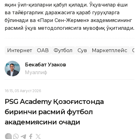
яқин ўғил-қизларни қабул қилади. Ўқувчилар ёши
ва тайёргарлик даражасига қараб гуруҳларга
бўлинади ва «Пари Сен-Жермен» академиясининг
расмий ўқув методологиясига мувофиқ ўқитилади.
Интернет
ОАВ
Футбол
Сув
Маркетплейс
Сп
Бекабат Узаков
Муаллиф
16:15, 05 Август 2026
PSG Academy Қозоғистонда
биринчи расмий футбол
академиясини очади