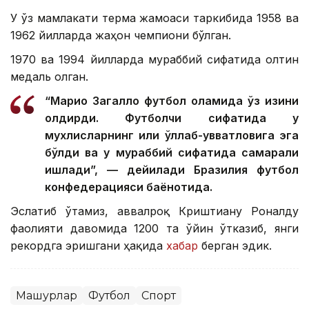
У ўз мамлакати терма жамоаси таркибида 1958 ва
1962 йилларда жаҳон чемпиони бўлган.
1970 ва 1994 йилларда мураббий сифатида олтин
медаль олган.
“Марио Загалло футбол оламида ўз изини
қолдирди. Футболчи сифатида у
мухлисларнинг илиқ қўллаб-қувватловига эга
бўлди ва у мураббий сифатида самарали
ишлади”, — дейилади Бразилия футбол
конфедерацияси баёнотида.
Эслатиб ўтамиз, аввалроқ Криштиану Роналду
фаолияти давомида 1200 та ўйин ўтказиб, янги
рекордга эришгани ҳақида
хабар
берган эдик.
Машҳурлар
Футбол
Спорт