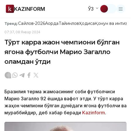
KAZINFORM
ЎЗ
Сайлов-2026
Ақорда
Тайинлов
Ҳодиса
Қонун ва интизо
Тренд:
07:37, 08 Январ 2024
Тўрт карра жаҳон чемпиони бўлган
ягона футболчи Марио Загалло
оламдан ўтди
Бразилия терма жамоасининг собиқ футболчиси
Марио Загалло 92 ёшида вафот этди. У тўрт карра
жаҳон чемпиони бўлган дунёдаги ягона футболчи ва
мураббийдир, деб хабар беради
Kazinform
.