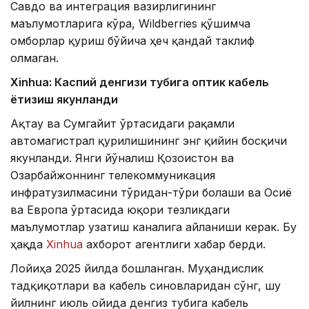
Савдо ва интеграция вазирлигининг
маълумотларига кўра, Wildberries қўшимча
омборлар қуриш бўйича ҳеч қандай таклиф
олмаган.
Xinhuа: Каспий денгизи тубига оптик кабель
ётқизиш якунланди
Ақтау ва Сумгайит ўртасидаги рақамли
автомагистрал қурилишининг энг қийин босқичи
якунланди. Янги йўналиш Қозоғистон ва
Озарбайжоннинг телекоммуникация
инфратузилмасини тўғридан-тўғри боғлаши ва Осиё
ва Европа ўртасида юқори тезликдаги
маълумотлар узатиш каналига айланиши керак. Бу
ҳақда
Xinhua
ахборот агентлиги хабар берди.
Лойиҳа 2025 йилда бошланган. Муҳандислик
тадқиқотлари ва кабель синовларидан сўнг, шу
йилнинг июль ойида денгиз тубига кабель