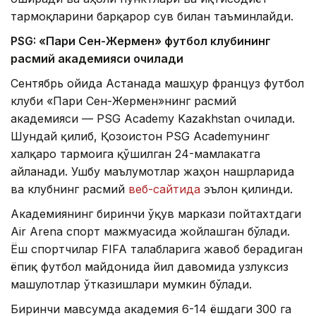
тармоқларини барқарор сув билан таъминлайди.
PSG: «Пари Сен-Жермен» футбол клубининг
расмий академияси очилади
Сентябрь ойида Астанада машҳур француз футбол
клуби «Пари Сен-Жермен»нинг расмий
академияси — PSG Academy Kazakhstan очилади.
Шундай қилиб, Қозоғистон PSG Academyнинг
халқаро тармоғига қўшилган 24-мамлакатга
айланади. Ушбу маълумотлар жаҳон нашрларида
ва клубнинг расмий
веб-сайтида
эълон қилинди.
Академиянинг биринчи ўқув маркази пойтахтдаги
Air Arena спорт мажмуасида жойлашган бўлади.
Ёш спортчилар FIFA талабларига жавоб берадиган
ёпиқ футбол майдонида йил давомида узлуксиз
машғулотлар ўтказишлари мумкин бўлади.
Биринчи мавсумда академия 6-14 ёшдаги 300 га