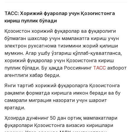
ТАСС: Хорижий фуқаролар учун Қозоғистонга
кириш пуллик бўлади
Қозоғистон хорижий фуқаролар ва фуқаролиги
бўлмаган шахслар учун мамлакатга кириш учун
электрон рухсатнома тизимини жорий қилиши
мумкин. Агар ушбу ўзгариш қўллаб-қувватланса,
хорижий фуқаролар учун Қозоғистонга кириш
пуллик бўлади. Бу ҳақда Россиянинг
ТАСС
ахборот
агентлиги хабар берди.
Янги тартиб хорижий фуқароларга Қозоғистонга
рақамли форматда киришга имкон беради ва бу
самарали миграция назорати учун шароит
яратади.
Ҳозирда дунёнинг 50 дан ортиқ мамлакатлари
фуқаролари Қозоғистонга визасиз киришлари