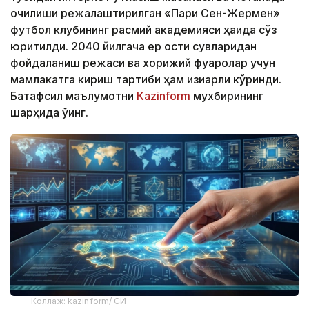
очилиши режалаштирилган «Пари Сен-Жермен»
футбол клубининг расмий академияси ҳақида сўз
юритилди. 2040 йилгача ер ости сувларидан
фойдаланиш режаси ва хорижий фуқаролар учун
мамлакатга кириш тартиби ҳам қизиқарли кўринди.
Батафсил маълумотни
Кazinform
мухбирининг
шарҳида ўқинг.
Коллаж: kazinform/ СИ