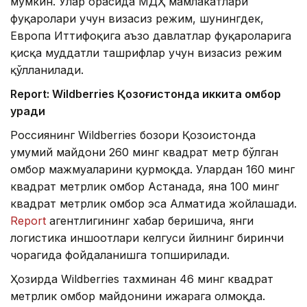
мумкин. Улар орасида МДҲ мамлакатлари
фуқаролари учун визасиз режим, шунингдек,
Европа Иттифоқига аъзо давлатлар фуқароларига
қисқа муддатли ташрифлар учун визасиз режим
қўлланилади.
Report: Wildberries Қозоғистонда иккита омбор
қуради
Россиянинг Wildberries бозори Қозоғистонда
умумий майдони 260 минг квадрат метр бўлган
омбор мажмуаларини қурмоқда. Улардан 160 минг
квадрат метрлик омбор Астанада, яна 100 минг
квадрат метрлик омбор эса Алматида жойлашади.
Report
агентлигининг хабар беришича, янги
логистика иншоотлари келгуси йилнинг биринчи
чорагида фойдаланишга топширилади.
Ҳозирда Wildberries тахминан 46 минг квадрат
метрлик омбор майдонини ижарага олмоқда.