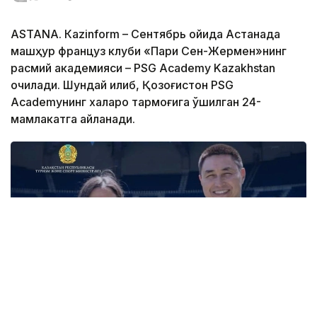
ASTANА. Кazinform – Сентябрь ойида Астанада
машҳур француз клуби «Пари Сен-Жермен»нинг
расмий академияси – PSG Academy Kazakhstan
очилади. Шундай қилиб, Қозоғистон PSG
Academyнинг халқаро тармоғига қўшилган 24-
мамлакатга айланади.