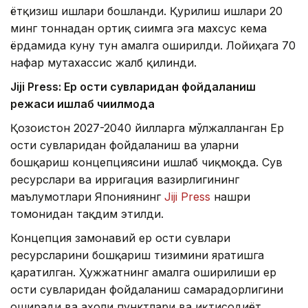
ётқизиш ишлари бошланди. Қурилиш ишлари 20
минг тоннадан ортиқ сиғимга эга махсус кема
ёрдамида куну тун амалга оширилди. Лойиҳага 70
нафар мутахассис жалб қилинди.
Jiji Press: Ер ости сувларидан фойдаланиш
режаси ишлаб чиқилмоқда
Қозоғистон 2027-2040 йилларга мўлжалланган Ер
ости сувларидан фойдаланиш ва уларни
бошқариш концепциясини ишлаб чиқмоқда. Сув
ресурслари ва ирригация вазирлигининг
маълумотлари Япониянинг
Jiji Press
нашри
томонидан тақдим этилди.
Концепция замонавий ер ости сувлари
ресурсларини бошқариш тизимини яратишга
қаратилган. Ҳужжатнинг амалга оширилиши ер
ости сувларидан фойдаланиш самарадорлигини
оширади ва аҳоли пунктлари ва иқтисодиёт