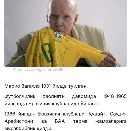
Фото: Lucas Figueiredo/CBF
Марио Загалло 1931 йилда туғилган.
Футболчилик фаолияти давомида 1948-1965
йилларда Бразилия клубларида ўйнаган.
1966 йилдан Бразилия клублари, Қувайт, Саудия
Арабистони ва БАА терма жамоаларига
мураббийлик қилди.