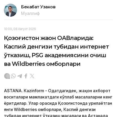
Бекабат Узаков
Муаллиф
10:00, 08 Август 2026
Қозоғистон жаҳон ОАВларида:
Каспий денгизи тубидан интернет
ўтказиш, PSG академиясини очиш
ва Wildberries омборлари
ASTANА. Кazinform - Одатдагидек, жаҳон ахборот
воситалари мамлакатдаги кўплаб масалаларни кенг
ёритдилар. Улар орасида Қозоғистонда қурилаётган
янги Wildberries омборлари, Каспий денгизи
тубидан интернет ўтказиш масаласи ва Астанада