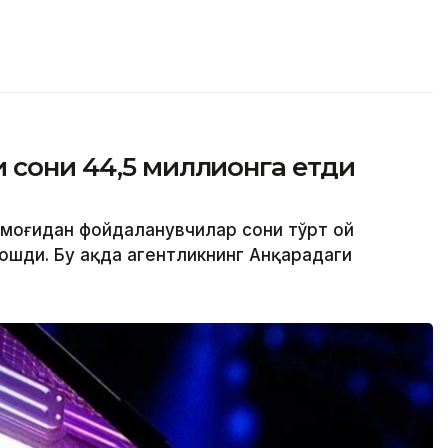
 сони 44,5 миллионга етди
рмоғидан фойдаланувчилар сони тўрт ой
ошди. Бу ҳақда агентликнинг Анқарадаги