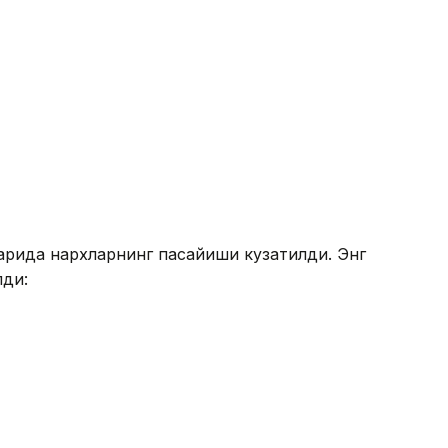
арида нархларнинг пасайиши кузатилди. Энг
лди: