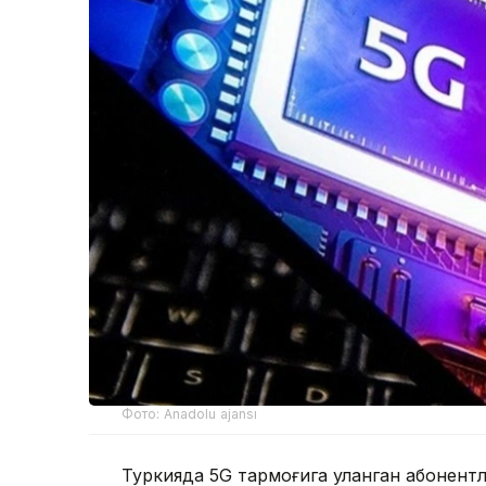
Фото: Anadolu ajansı
Туркияда 5G тармоғига уланган абонентл