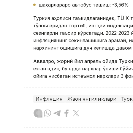
шаҳарлараро автобус ташиш: -3,56%
Туркия аҳолиси таъкидлаганидек, ТÜİК 
тўловларидан тортиб, иш ҳақи индексация
сезиларли таъсир кўрсатади. 2022-2023 й
инфляциянинг секинлашишига қарамай, и
нархининг ошишига дуч келишда давом
Аввалроқ, жорий йил апрель ойида Турки
ёзган эдик, бу ерда нархлар ўсиши бўйи
ойига нисбатан истеъмол нархлари 3 фои
Инфляция
Жаҳон янгиликлари
Тур